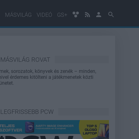
MÁSVILÁG
VIDEÓ
GS+
MÁSVILÁG ROVAT
lmek, sorozatok, könyvek és zenék – minden,
ivel érdemes kitölteni a játékmenetek közti
ünetet.
LEGFRISSEBB PCW