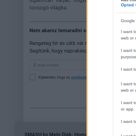
izgatottan várják, hogyan csapódik be Pad
Opted 
tocsogó világba.
Google 
Nem akarsz lemaradni semmiről?
I want t
web or d
Rengeteg hír és cikk vár rád, lehet, hogy épp
Segítünk, hogy naprakész maradj, kiválogatjuk
I want t
purpose
I want 
Kijelentem, hogy az
adatkezelési nyilatkozat
tartalmát megi
I want t
web or d
Fe
I want t
or app.
I want t
SMASH by Meló-Diák: Homok, zene és a nyár legjob
I want t