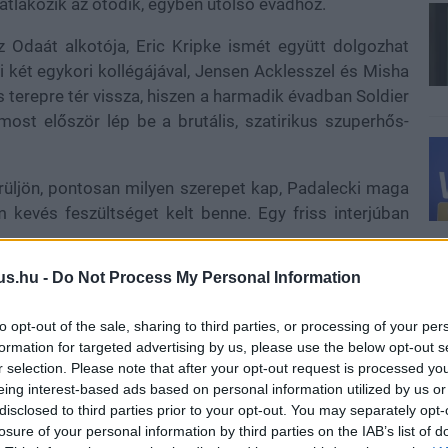
satlakozik az ötödik, egyben utolsó évadhoz.
 Odaát alkotója, Eric Kripke ismét együtt dolgozhat
 két egykori kollégájával, Jensen Acklesszel és Misha
s terepre tér vissza, hiszen a harmadik évadban Soldier
most először lép be a brutális, szatirikus szuperhős-
erüljön, pontosan milyen szerepet kap, Padalecki maga
m kevés feszültséget kelt benne. Egy friss interjúban
us.hu -
Do Not Process My Personal Information
"
a történetbe, annyi biztos, hogy már nagyjából tudja,
to opt-out of the sale, sharing to third parties, or processing of your per
formation for targeted advertising by us, please use the below opt-out s
r selection. Please note that after your opt-out request is processed y
ogy csak összefutunk valahol, vagy mi lesz. Még
eing interest-based ads based on personal information utilized by us or
disclosed to third parties prior to your opt-out. You may separately opt-
y ki lesz ott. De a hónap végén kezdjük."
losure of your personal information by third parties on the IAB’s list of