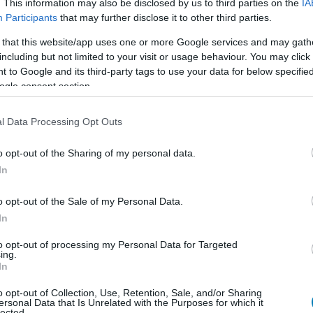
. This information may also be disclosed by us to third parties on the
IA
Participants
that may further disclose it to other third parties.
athoz csatlakozik, hiszen olyan színészek, mint Jack
 that this website/app uses one or more Google services and may gath
 Starr már közel egy évtizede dolgoznak a sorozaton.
including but not limited to your visit or usage behaviour. You may click 
így pontosan tudja, mire vállalkozik.
 to Google and its third-party tags to use your data for below specifi
ogle consent section.
n jól ismerem The Boyst. Azt mondta: 'Hé, akarsz
l Data Processing Opt Outs
ivel az Odaát forgatásán ismerkedett meg, mindenben
o opt-out of the Sharing of my personal data.
é aggódott amiatt, hogy milyen furcsa szerep vár rá egy
In
an.
nem fizikai is. Padalecki egy üzenetet is küldött
o opt-out of the Sale of my Personal Data.
In
to opt-out of processing my Personal Data for Targeted
 egy hónap előnyt, hogy egész nap brokkolit, rizst és
ing.
nyomjak."
In
o opt-out of Collection, Use, Retention, Sale, and/or Sharing
t még nem jelentették be, de a rajongók már most
ersonal Data that Is Unrelated with the Purposes for which it
lected.