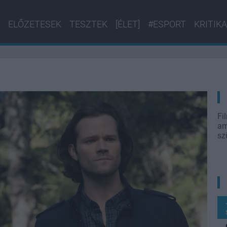
ELŐZETESEK
TESZTEK
[ÉLET]
#ESPORT
KRITIKA
Fi
am
sz