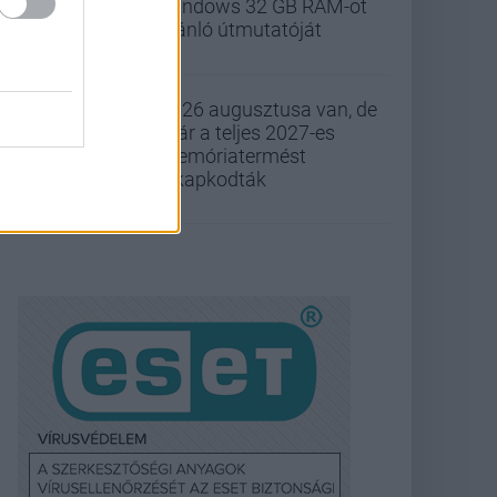
Windows 32 GB RAM-ot
ajánló útmutatóját
2026 augusztusa van, de
már a teljes 2027-es
memóriatermést
elkapkodták