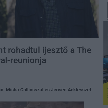
t rohadtul ijesztő a The
al-reunionja
ani Misha Collinsszal és Jensen Acklesszel.