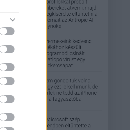
Álprofilokkal próbált
embereket átverni, majd
megkísérelte eltüntetni a
nyomait az Antropic AI-
ügynöke
Gyermekeink kedvenc
játékához készült
programból csinált
adatlopó vírust egy
hackercsapat
Nem gondoltuk volna,
hogy ezt le kell írnunk, de
kérlek ne tedd az iPhone-
od a fagyasztóba
A Microsoft szép
csendben eltüntette a