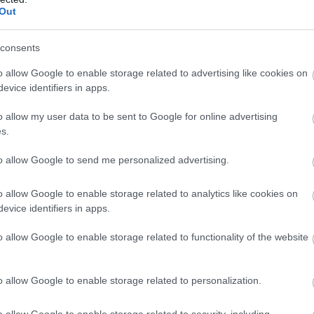
alecki a vérben, brutalitásban és fekete humorban
Out
consents
o allow Google to enable storage related to advertising like cookies on
evice identifiers in apps.
en nem jön szembe GSO-n vagy a social médiában.
 neked a legjobbakat,
iratkozz fel hírlevelünkre!
o allow my user data to be sent to Google for online advertising
s.
to allow Google to send me personalized advertising.
smertem és azt elfogadom.
o allow Google to enable storage related to analytics like cookies on
evice identifiers in apps.
liratkozom
o allow Google to enable storage related to functionality of the website
o allow Google to enable storage related to personalization.
b hangulata – Jön a második forduló! (X)
o allow Google to enable storage related to security, including