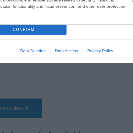
sorozat.
cation functionality and fraud prevention, and other user protection.
CONFIRM
#supernatural
#jared padalecki
Data Deletion
Data Access
Privacy Policy
zászólások