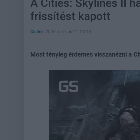
A Cities: Skylines II 
frissítést kapott
Csirke
|
2025 március 21. 20:10
Most tényleg érdemes visszanézni a Cit