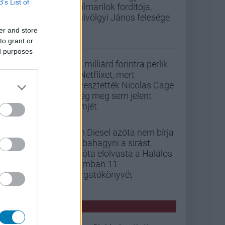
B’s List of
szilmarilok fordítója,
Gálvölgyi János felesége
er and store
to grant or
ed purposes
33 milliárd forintra perlik
a Netflixet, mert
elvesztették Nicolas Cage
még meg sem jelent
filmjét
Vin Diesel azóta nem bírja
abbahagyni a sírást,
mióta elolvasta a Halálos
iramban 11
forgatókönyvét
PCW HÍREK