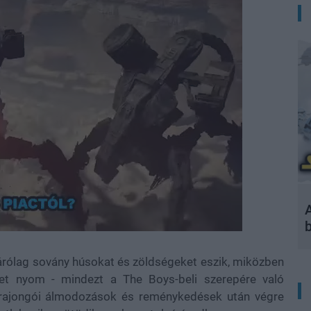
A
zárólag sovány húsokat és zöldségeket eszik, miközben
ket nyom - mindezt a The Boys-beli szerepére való
, rajongói álmodozások és reménykedések után végre