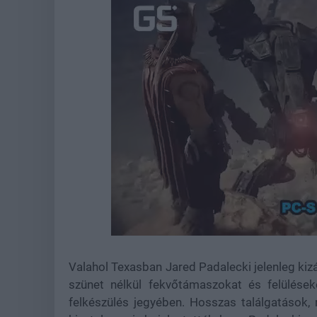
Loaded
:
Unmute
44.62%
Valahol Texasban Jared Padalecki jelenleg ki
szünet nélkül fekvőtámaszokat és felülése
felkészülés jegyében. Hosszas találgatások