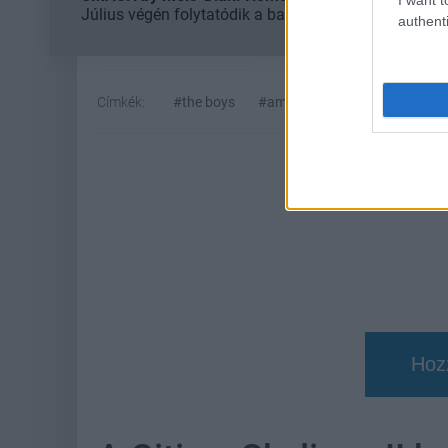
Július végén folytatódik a balatoni strandröplabda-
authenti
Címkék:
#the boys
#amazon
#prime video
Hoz