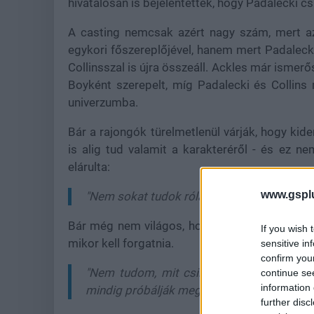
hivatalosan is bejelentették, hogy Padalecki c
A casting nemcsak azért nagy szám, mert az
egykori főszereplőjével, hanem mert Padalecki
Collinsszal is újra összeáll. Ackles már ismerő
Boyként szerepelt, míg Padalecki és Collins 
univerzumba.
Bár a rajongók türelmetlenül várják, hogy kid
is alig tud valamit a karakteréről - és ez ne
elárulta:
www.gspl
"Nem sokat tudok róla, ami rohadtul ijesztő.
Bár még nem világos, hogyan illeszkedik majd 
If you wish 
mikor kell forgatnia.
sensitive in
confirm you
"Nem tudom, mit csinálunk. Nem tudom, h
continue se
information 
mindig próbálják megírni és összerakni, hog
further disc