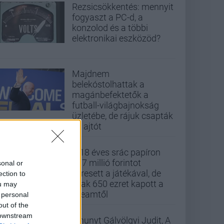
Rezsicsökkentés: mennyit
fogyaszt a PC-d, a
konzolod és a többi
elektronikai eszközöd?
Majdnem
belekóstolhattak a
magánbefektetők a
futball-világbajnokság
üzletébe, de rájuk csapták
az ajtót
A 18 éves srác papíron
437 millió forintot
sonal or
keresett a játékával, de
ection to
csak 650 ezret kapott a
ou may
Steamtől
 personal
out of the
 downstream
Elhunyt Gálvölgyi Judit, A