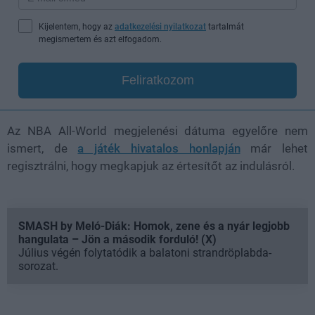
Kijelentem, hogy az
adatkezelési nyilatkozat
tartalmát
megismertem és azt elfogadom.
Feliratkozom
Az NBA All-World megjelenési dátuma egyelőre nem
ismert, de
a játék hivatalos honlapján
már lehet
regisztrálni, hogy megkapjuk az értesítőt az indulásról.
SMASH by Meló-Diák: Homok, zene és a nyár legjobb
hangulata – Jön a második forduló! (X)
Július végén folytatódik a balatoni strandröplabda-
sorozat.