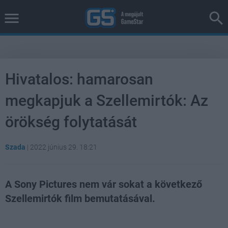
Hivatalos: hamarosan
megkapjuk a Szellemirtók: Az
örökség folytatását
Szada
|
2022 június 29. 18:21
A Sony Pictures nem vár sokat a következő
Szellemirtók film bemutatásával.
Loaded
:
Unmute
38.26%