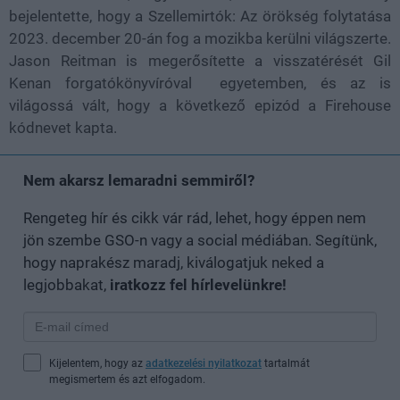
bejelentette, hogy a Szellemirtók: Az örökség folytatása
2023. december 20-án fog a mozikba kerülni világszerte.
Jason Reitman is megerősítette a visszatérését Gil
Kenan forgatókönyvíróval egyetemben, és az is
világossá vált, hogy a következő epizód a Firehouse
kódnevet kapta.
Nem akarsz lemaradni semmiről?
Rengeteg hír és cikk vár rád, lehet, hogy éppen nem
jön szembe GSO-n vagy a social médiában. Segítünk,
hogy naprakész maradj, kiválogatjuk neked a
legjobbakat,
iratkozz fel hírlevelünkre!
Kijelentem, hogy az
adatkezelési nyilatkozat
tartalmát
megismertem és azt elfogadom.