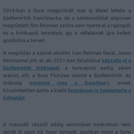
2016-ban a Sony megpróbált már új életet lehelni a
Szellemirtók franchise-ba, de a színésznőkkel alaposan
megtűzdelt film finoman szólva sem nyerte el a rajongók
és a kritikusok tetszését, így a vállalatnak újra kellett
gondolnia a terveit.
A megoldás a szériát elindító Ivan Reitman fiával, Jason
Reitmannal jött el, aki 2021-ben fiatalokkal
képzelte el a
Szellemirtók örökségét
, a koncepció pedig sikert
aratott, sőt, a Sony Pictures szerint a Szellemirtók: Az
örökség
mentette meg a franchise-t
, ennek
köszönhetően azóta a kiadó
hivatalosan is bejelentette a
folytatást
.
A második részről eddig semmilyen konkrétum nem
derült ki azon túl, hogy tervezik, azonban most a Sony