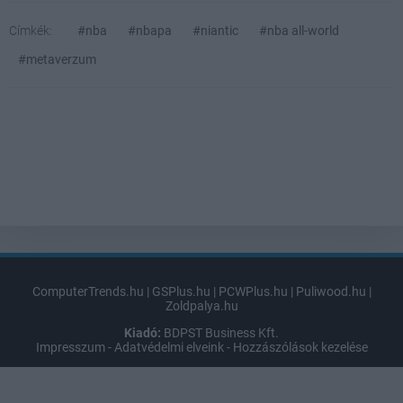
Címkék:
#nba
#nbapa
#niantic
#nba all-world
#metaverzum
ComputerTrends.hu
|
GSPlus.hu
|
PCWPlus.hu
|
Puliwood.hu
|
Zoldpalya.hu
Kiadó:
BDPST Business Kft.
Impresszum
-
Adatvédelmi elveink
-
Hozzászólások kezelése