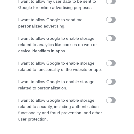
I want to allow my user data to be sent to
különleges AR-játék megvalósításán.
Google for online advertising purposes.
Loaded
:
Unmute
I want to allow Google to send me
21.86%
personalized advertising.
Különleges bejelentéssel lepte meg a rajongóit az NBA,
I want to allow Google to enable storage
vagyis a legnépszerűbb kosárlabdaliga, amelynek 2021-
related to analytics like cookies on web or
2022-es szezonja két héttel ezelőtt zárult a Golden State
device identifiers in apps.
Warriors bajnoki győzelmével. A liga ugyanis egy olyan
I want to allow Google to enable storage
játékkal igyekszik még jobban felkelteni az érdeklődők
related to functionality of the website or app.
figyelmét, ami a tervek szerint egyedülálló élményt nyújt
majd a való világ metaverzumában.
I want to allow Google to enable storage
related to personalization.
A játékban természetesen felbukkannak majd a
csapatok és a saját NBA termékek mellett a játékosok
I want to allow Google to enable storage
related to security, including authentication
is, ugyanis az NBAPA, vagyis a játékosok szakszervezete
functionality and fraud prevention, and other
hozzájárult a hivatalos licencekkel a projekthez.
user protection.