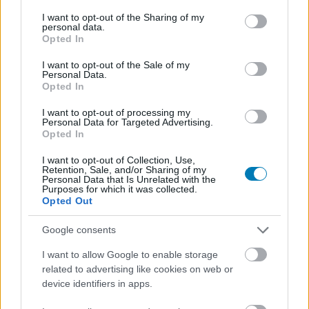
services and may gather and store information including but
not limited to your visit or usage behaviour. You may click to
I want to opt-out of the Sharing of my
personal data.
grant or deny consent to Google and its third-party tags to
Opted In
use your data for below specified purposes in below Google
Hozzászólások
consent section.
I want to opt-out of the Sale of my
Personal Data.
Opted In
Eddig nem látott módon hozzák
I want to opt-out of processing my
Personal Data for Targeted Advertising.
Opted In
közelebb az NBA világát a
I want to opt-out of Collection, Use,
rajongókhoz a Pokémon GO
Retention, Sale, and/or Sharing of my
Personal Data that Is Unrelated with the
Purposes for which it was collected.
fejlesztői
Opted Out
Google consents
Kivi
|
2022 június 30. 09:59
I want to allow Google to enable storage
related to advertising like cookies on web or
device identifiers in apps.
A világ egyik legnépszerűbb sportligája a
Niantic csapatával dolgozik együtt egy