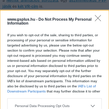
a
Netflix animációs sorozata
, egy
aszimmetrikus PVP
játék
és
két VR-cím
is.
www.gsplus.hu -
Do Not Process My Personal
Information
SMASH by Meló-Diák: Homok, zene és a nyár legjobb
hangulata – Jön a második forduló! (X)
If you wish to opt-out of the sale, sharing to third parties, or
Július végén folytatódik a balatoni strandröplabda-
processing of your personal or sensitive information for
sorozat.
targeted advertising by us, please use the below opt-out
section to confirm your selection. Please note that after your
opt-out request is processed you may continue seeing
interest-based ads based on personal information utilized by
us or personal information disclosed to third parties prior to
Címkék:
#szellemirtók: az örökség
#szellemirtók
your opt-out. You may separately opt-out of the further
#ghostbusters
#sony
disclosure of your personal information by third parties on the
IAB’s list of downstream participants. This information may
also be disclosed by us to third parties on the
IAB’s List of
Downstream Participants
that may further disclose it to other
third parties.
Please note that this website/app uses one or more Google
Personal Data Processing Opt Outs