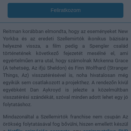
Feliratkozom
Reitman korábban elmondta, hogy az eseményeket New
Yorkba és az eredeti Szellemirtók ikonikus bázisára
helyezné vissza, a film pedig a Spengler család
történetének következő fejezetét mesélné el, ami
egyértelműen arra utal, hogy számolnak Mckenna Grace
(A tehetség, Az ifjú Sheldon) és Finn Wolfhard (Stranger
Things, Az) visszatérésével is, noha hivatalosan még
egyikük sem csatlakozott a projekthez. A rendezőn kívül
egyébként Dan Aykroyd is jelezte a közelmúltban
visszatérési szándékát, szóval minden adott lehet egy jó
folytatáshoz.
Mindazonáltal a Szellemirtók franchise nem csupán Az
örökség folytatásával fog bővülni, hiszen emellett készül