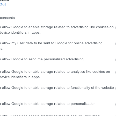
Out
consents
o allow Google to enable storage related to advertising like cookies on
evice identifiers in apps.
o allow my user data to be sent to Google for online advertising
etből játszhatnak, eszköztárukban pedig első körben
s.
 filmekben is láttunk: protonágyú, csapda, PKE-mérő,
. Fejlesztésekkel tehetjük őket hatékonyabbá, illetve
to allow Google to send me personalized advertising.
ezésével felerősíthetjük.
o allow Google to enable storage related to analytics like cookies on
egtalálása a PKE-mérővel, majd megállítása, csapdába
evice identifiers in apps.
ató és elrejthető hasadékok bezárása, amiken keresztül
o allow Google to enable storage related to functionality of the website
y megnyugtassák és biztonságba juttassák a rettegő
egkisebb kárt okozzák a berendezésben. A csapattagok
nan.
o allow Google to enable storage related to personalization.
képre a galériáért!
o allow Google to enable storage related to security, including