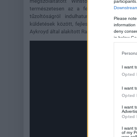
megszólaltatott Winston állította össze 
participants
Downstream 
természetesen az a feladata, hogy a váro
tűzoltóságról indulhatunk bevetésre, amit
Please note
küldetések között, fejleszthetjük felszerelés
information 
Aykroyd által alakított Rayhez, aki mindent tud
deny consent
in below Go
Persona
I want t
Opted 
I want t
Opted 
I want 
Advertis
Opted 
I want t
of my P
was col