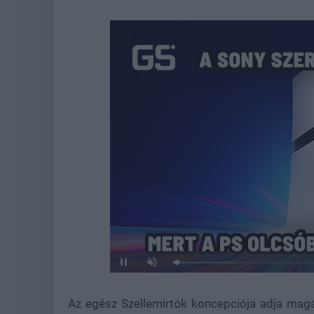
Loaded
:
Pause
Unmute
21.86%
Az egész Szellemirtók koncepciója adja magát 