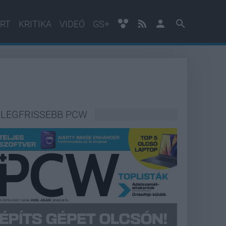
RT
KRITIKA
VIDEÓ
GS+
LEGFRISSEBB PCW