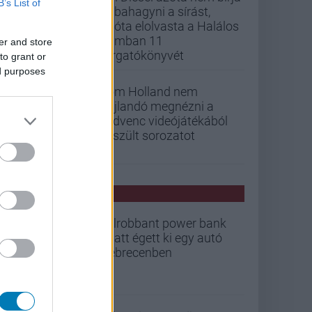
B’s List of
abbahagyni a sírást,
mióta elolvasta a Halálos
iramban 11
er and store
forgatókönyvét
to grant or
ed purposes
Tom Holland nem
hajlandó megnézni a
kedvenc videójátékából
készült sorozatot
PCW HÍREK
Felrobbant power bank
miatt égett ki egy autó
Debrecenben