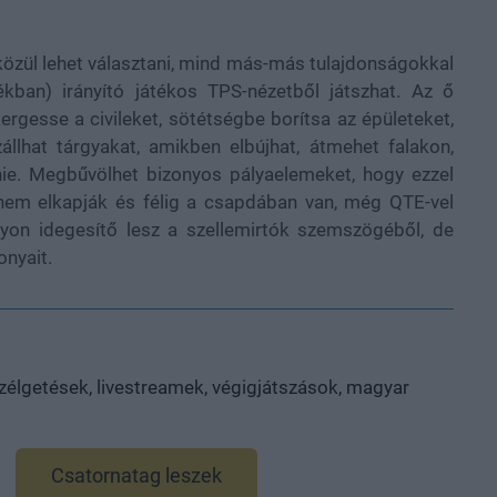
özül lehet választani, mind más-más tulajdonságokkal
ékban) irányító játékos TPS-nézetből játszhat. Az ő
kergesse a civileket, sötétségbe borítsa az épületeket,
llhat tárgyakat, amikben elbújhat, átmehet falakon,
nnie. Megbűvölhet bizonyos pályaelemeket, hogy ezzel
nem elkapják és félig a csapdában van, még QTE-vel
yon idegesítő lesz a szellemirtók szemszögéből, de
onyait.
élgetések, livestreamek, végigjátszások, magyar
Csatornatag leszek