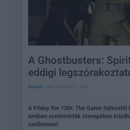
A Ghostbusters: Spiri
eddigi legszórakoztat
PacaGS
|
2022 március 22. 14:00
A Friday the 13th: The Game fejlesztői 
amiben szellemirtók szerepében küzdhet
szellemmel.