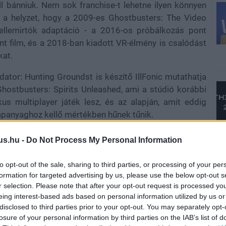
l bánniuk. Nem sok franchise-t lehetne ilyen könnyen
z a helyzet, hogy a 2009-es Ghostbusters: The Video
ellemirtók adaptáció - a 2016-os próbálkozás pont
ent film, és a 2018-ban kiadott VR-élmény is csalódást
kat.
ator: Hunting Groundst is készítő IllFonic mutathatja
Ghostbusters: Spirits Unleashed, ami a stúdió korábbi
s multiplayer játék lesz, és az alapján, amit eddig
lapanyaghoz kellő mértékben hűnek tűnik.
us.hu -
Do Not Process My Personal Information
to opt-out of the sale, sharing to third parties, or processing of your per
formation for targeted advertising by us, please use the below opt-out s
 mindent megtettek azért, hogy a játék hiteles legyen, a
r selection. Please note that after your opt-out request is processed y
énybe.
eing interest-based ads based on personal information utilized by us or
disclosed to third parties prior to your opt-out. You may separately opt-
nyei után játszódik. A játékban is Ernie Hudson által
losure of your personal information by third parties on the IAB’s list of