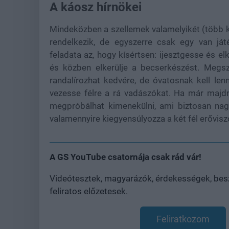
A káosz hírnökei
Mindeközben a szellemek valamelyikét (több k
rendelkezik, de egyszerre csak egy van ját
feladata az, hogy kísértsen: ijesztgesse és el
és közben elkerülje a becserkészést. Megszá
randalírozhat kedvére, de óvatosnak kell le
vezesse félre a rá vadászókat. Ha már majd
megpróbálhat kimenekülni, ami biztosan nag
valamennyire kiegyensúlyozza a két fél erővisz
A GS YouTube csatornája csak rád vár!
Videótesztek, magyarázók, érdekességek, besz
feliratos előzetesek.
Feliratkozom