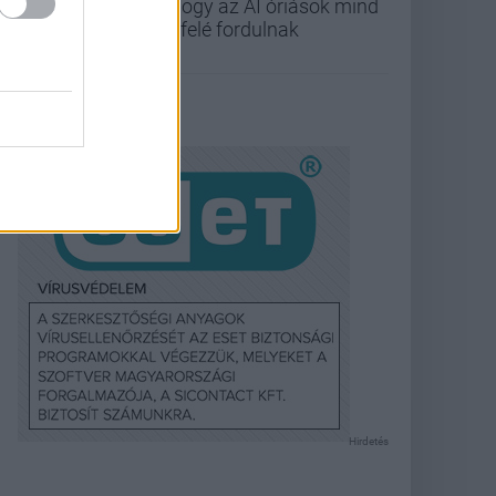
ahogy az AI óriások mind
befelé fordulnak
Hirdetés