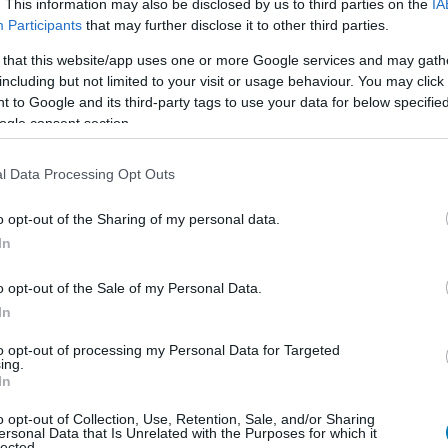
a négy szellemirtóból álló új csapatot, akiknek
. This information may also be disclosed by us to third parties on the
IA
Participants
that may further disclose it to other third parties.
st megtisztítsák a paranormális jelenségektől. A
 szabadon feltérképezhetünk; itt válogathatunk a
 that this website/app uses one or more Google services and may gath
ünket, gyakorolhatunk, valamint ellátogathatunk a Dan
including but not limited to your visit or usage behaviour. You may click 
 az okkultizmusról.
 to Google and its third-party tags to use your data for below specifi
ogle consent section.
l Data Processing Opt Outs
o opt-out of the Sharing of my personal data.
In
o opt-out of the Sale of my Personal Data.
In
to opt-out of processing my Personal Data for Targeted
ing.
In
o opt-out of Collection, Use, Retention, Sale, and/or Sharing
ersonal Data that Is Unrelated with the Purposes for which it
lected.