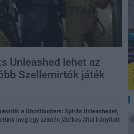
ts Unleashed lehet az
óbb Szellemirtók játék
készítik a Ghostbusters: Spirits Unleashedet,
ünk meg egy szintén játékos által irányított