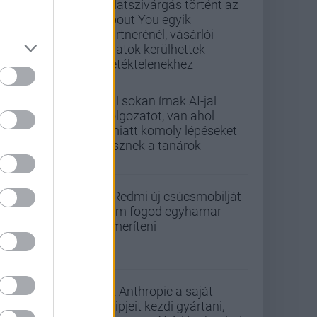
Adatszivárgás történt az
About You egyik
partnerénél, vásárlói
adatok kerülhettek
illetéktelenekhez
Túl sokan írnak AI-jal
dolgozatot, van ahol
emiatt komoly lépéseket
tesznek a tanárok
A Redmi új csúcsmobilját
nem fogod egyhamar
lemeríteni
Az Anthropic a saját
chipjeit kezdi gyártani,