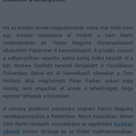
Loaded
:
Unmute
37.42%
Ha az eredeti tervek megvalósultak volna, már több mint
egy évtized választana el minket a Sam Raimi
rendezésében és Tobey Maguire főszereplésével
elkészített Pókember 4 bemutatójától. A projekt viszont
a süllyesztőben végezte, azóta pedig hiába készült el a
két, Andrew Garfield nevével fémjelzett A Csodálatos
Pókember, illetve ért el kiemelkedő sikereket a Tom
Holland által megformált Peter Parker, sokan még
mindig nem engedték el annak a lehetőségét, hogy
egyszer láthatják a folytatást.
A remény pislákoló parazsára olajként hatott Maguire
vendégszereplése a Pókember: Nincs hazaútban, illetve
Sam Raimi rendezői visszatérése az egyébként
kiválóan
sikerült
Doctor Strange és az őrület multiverzumában.