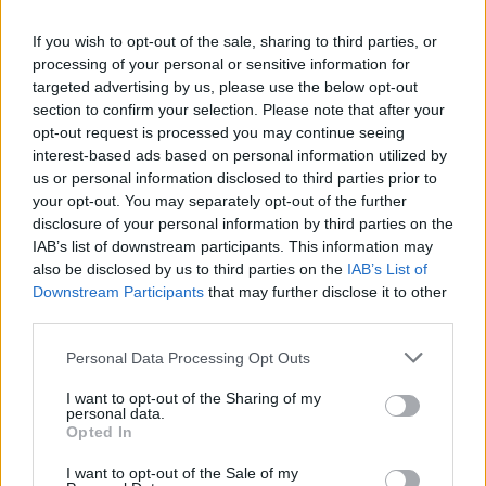
a saját hibámból, úgyhogy azt mondtam a
If you wish to opt-out of the sale, sharing to third parties, or
Sonynak, »Nem szeretnék a nagyszerűnél
processing of your personal or sensitive information for
rosszabb filmet készíteni, ezért azt gondolom, nem
targeted advertising by us, please use the below opt-out
kellene elkészítenünk ezt a mozit. Csináljátok meg
section to confirm your selection. Please note that after your
inkább a rebootot, amit egyébként is terveztetek.«"
opt-out request is processed you may continue seeing
interest-based ads based on personal information utilized by
us or personal information disclosed to third parties prior to
SMASH by Meló-Diák: Homok, zene és a nyár legjobb
your opt-out. You may separately opt-out of the further
hangulata – Jön a második forduló! (X)
disclosure of your personal information by third parties on the
Július végén folytatódik a balatoni strandröplabda-
IAB’s list of downstream participants. This information may
sorozat.
also be disclosed by us to third parties on the
IAB’s List of
Downstream Participants
that may further disclose it to other
third parties.
Please note that this website/app uses one or more Google
Personal Data Processing Opt Outs
services and may gather and store information including but
Címkék:
#spider-man
#pókember
#pókember 4
#spider-
not limited to your visit or usage behaviour. You may click to
I want to opt-out of the Sharing of my
man 4
#sam raimi
#tobey maguire
#marvel
#mcu
personal data.
grant or deny consent to Google and its third-party tags to
Opted In
use your data for below specified purposes in below Google
consent section.
I want to opt-out of the Sale of my