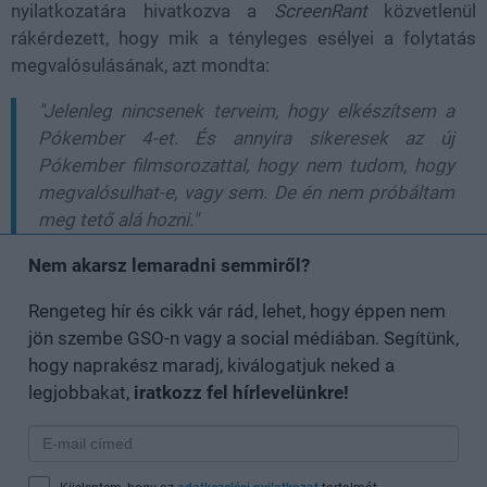
nyilatkozatára hivatkozva a
ScreenRant
közvetlenül
rákérdezett, hogy mik a tényleges esélyei a folytatás
megvalósulásának, azt mondta:
"Jelenleg nincsenek terveim, hogy elkészítsem a
Pókember 4-et. És annyira sikeresek az új
Pókember filmsorozattal, hogy nem tudom, hogy
megvalósulhat-e, vagy sem. De én nem próbáltam
meg tető alá hozni."
Nem akarsz lemaradni semmiről?
Rengeteg hír és cikk vár rád, lehet, hogy éppen nem
jön szembe GSO-n vagy a social médiában. Segítünk,
hogy naprakész maradj, kiválogatjuk neked a
legjobbakat,
iratkozz fel hírlevelünkre!