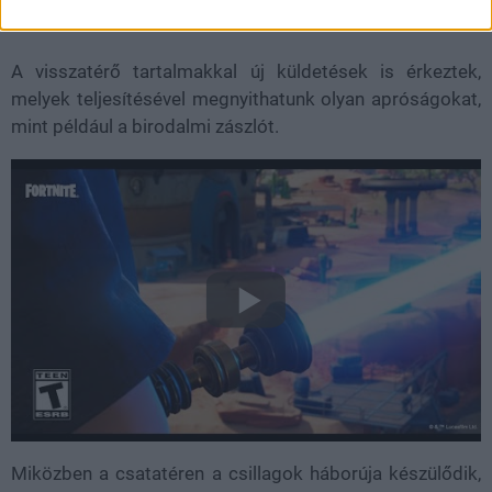
A visszatérő tartalmakkal új küldetések is érkeztek,
melyek teljesítésével megnyithatunk olyan apróságokat,
mint például a birodalmi zászlót.
Miközben a csatatéren a csillagok háborúja készülődik,