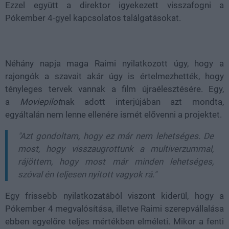
Ezzel együtt a direktor igyekezett visszafogni a
Pókember 4-gyel kapcsolatos találgatásokat.
Néhány napja maga Raimi nyilatkozott úgy, hogy a
rajongók a szavait akár úgy is értelmezhették, hogy
tényleges tervek vannak a film újraélesztésére. Egy,
a
Moviepilot
nak adott interjújában azt mondta,
egyáltalán nem lenne ellenére ismét elővenni a projektet.
"Azt gondoltam, hogy ez már nem lehetséges. De
most, hogy visszaugrottunk a multiverzummal,
rájöttem, hogy most már minden lehetséges,
szóval én teljesen nyitott vagyok rá."
Egy frissebb nyilatkozatából viszont kiderül, hogy a
Pókember 4 megvalósítása, illetve Raimi szerepvállalása
ebben egyelőre teljes mértékben elméleti. Mikor a fenti