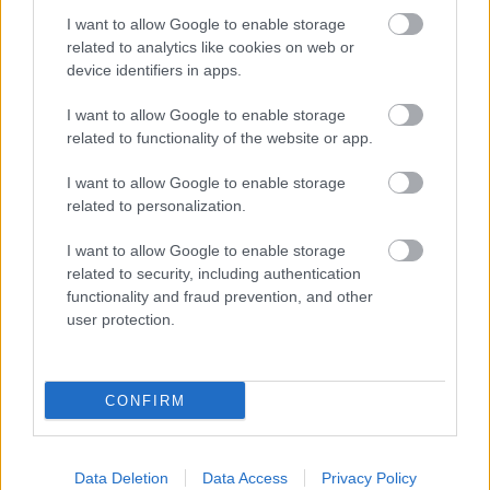
Egy rakat Star Wars tartalom került vissza a
I want to allow Google to enable storage
Fortnite-ba, de az adatbányászok már egy
related to analytics like cookies on web or
Doctor Strange az őrület multiverzumában
device identifiers in apps.
kinézetet is találtak.
I want to allow Google to enable storage
Loaded
:
Unmute
related to functionality of the website or app.
21.02%
I want to allow Google to enable storage
Néhány hét múlva megjelenik az Obi-Wan Kenobi sorozat
related to personalization.
első része, így az Epic nyilván nem hagyta ki a
lehetőséget arra, hogy termékkapcsolással eladjon
I want to allow Google to enable storage
nekünk egy rakat Fortnite skint.
related to security, including authentication
functionality and fraud prevention, and other
A srácok kinyitották a széfet, és kiengedték onnan a
user protection.
fénykardokat a Star Wars karakterkinézetekkel és a
kozmetikai extrákkal együtt. A következő hetekben
CONFIRM
mindenkinek lehetősége lesz behúzni Reyt, Kylót és a
többieket, de a bejelentő trailer egy Obi-Wan skint is
meglebegtetett.
Data Deletion
Data Access
Privacy Policy