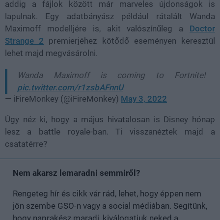
addig a fájlok között már marveles újdonságok is
lapulnak. Egy adatbányász például rátalált Wanda
Maximoff modelljére is, akit valószínűleg a
Doctor
Strange 2
premierjéhez kötődő eseményen keresztül
lehet majd megvásárolni.
Wanda Maximoff is coming to Fortnite!
pic.twitter.com/r1zsbAFnnU
— iFireMonkey (@iFireMonkey)
May 3, 2022
Úgy néz ki, hogy a május hivatalosan is Disney hónap
lesz a battle royale-ban. Ti visszanéztek majd a
csatatérre?
Nem akarsz lemaradni semmiről?
Rengeteg hír és cikk vár rád, lehet, hogy éppen nem
jön szembe GSO-n vagy a social médiában. Segítünk,
hogy naprakész maradj, kiválogatjuk neked a