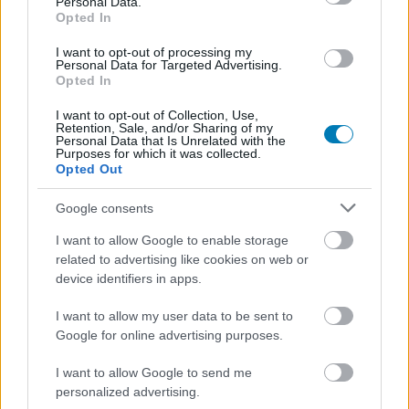
Personal Data.
Opted In
I want to opt-out of processing my
Personal Data for Targeted Advertising.
Opted In
I want to opt-out of Collection, Use,
Retention, Sale, and/or Sharing of my
Hozzászólások
Personal Data that Is Unrelated with the
Purposes for which it was collected.
Opted Out
Google consents
A Fortnite Star Wars
I want to allow Google to enable storage
eseménnyel készül a Kenobi
related to advertising like cookies on web or
device identifiers in apps.
indulására
I want to allow my user data to be sent to
Google for online advertising purposes.
Hunter_GS
|
2022 május 4. 10:30
I want to allow Google to send me
personalized advertising.