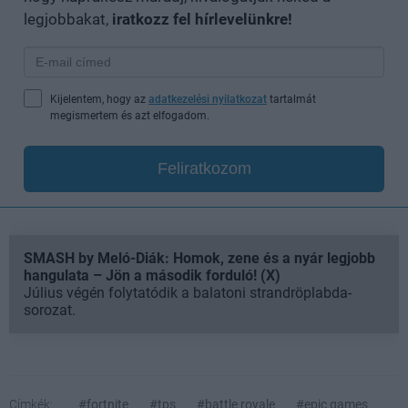
legjobbakat,
iratkozz fel hírlevelünkre!
Kijelentem, hogy az
adatkezelési nyilatkozat
tartalmát
megismertem és azt elfogadom.
Feliratkozom
SMASH by Meló-Diák: Homok, zene és a nyár legjobb
hangulata – Jön a második forduló! (X)
Július végén folytatódik a balatoni strandröplabda-
sorozat.
Címkék:
#fortnite
#tps
#battle royale
#epic games