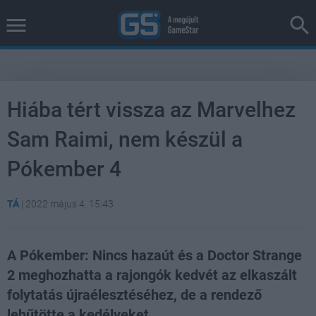
Hiába tért vissza az Marvelhez
Sam Raimi, nem készül a
Pókember 4
TÁ
|
2022 május 4. 15:43
A Pókember: Nincs hazaút és a Doctor Strange
2 meghozhatta a rajongók kedvét az elkaszált
folytatás újraélesztéséhez, de a rendező
lehűtötte a kedélyeket.