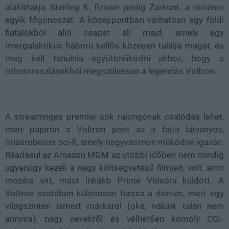
alakíthatja, Sterling K. Brown pedig Zarkont, a történet
egyik főgonoszát. A középpontban várhatóan egy földi
fiatalokból álló csapat áll majd, amely egy
intergalaktikus háború kellős közepén találja magát, és
meg kell tanulnia együttműködni ahhoz, hogy a
robotoroszlánokból megszülessen a legendás Voltron.
A streaminges premier sok rajongónak csalódás lehet,
mert papíron a Voltron pont az a fajta látványos,
óriásrobotos sci-fi, amely nagyvásznon működne igazán.
Ráadásul az Amazon MGM az utóbbi időben nem mindig
ugyanúgy kezeli a nagy költségvetésű filmjeit, volt, amit
moziba vitt, mást inkább Prime Videóra küldött. A
Voltron esetében különösen furcsa a döntés, mert egy
világszinten ismert márkáról (oké, nálunk talán nem
annyira), nagy nevekről és vélhetően komoly CGI-