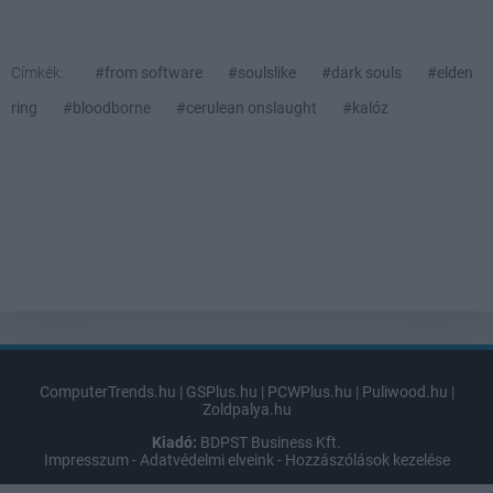
Címkék:
#from software
#soulslike
#dark souls
#elden
ring
#bloodborne
#cerulean onslaught
#kalóz
ComputerTrends.hu
|
GSPlus.hu
|
PCWPlus.hu
|
Puliwood.hu
|
Zoldpalya.hu
Kiadó:
BDPST Business Kft.
Impresszum
-
Adatvédelmi elveink
-
Hozzászólások kezelése