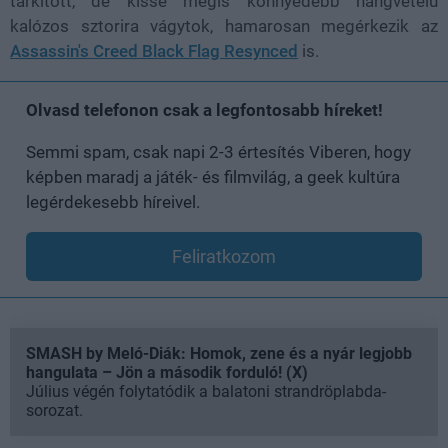
tarkított, de kissé mégis könnyedebb hangvételű
kalózos sztorira vágytok, hamarosan megérkezik az
Assassin's Creed Black Flag Resynced
is.
Olvasd telefonon csak a legfontosabb híreket!
Semmi spam, csak napi 2-3 értesítés Viberen, hogy
képben maradj a játék- és filmvilág, a geek kultúra
legérdekesebb híreivel.
Feliratkozom
SMASH by Meló-Diák: Homok, zene és a nyár legjobb
hangulata – Jön a második forduló! (X)
Július végén folytatódik a balatoni strandröplabda-
sorozat.