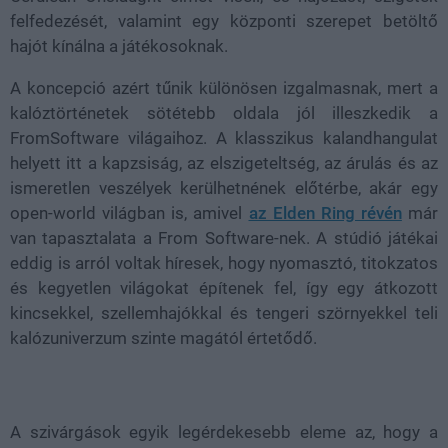
felfedezését, valamint egy központi szerepet betöltő
hajót kínálna a játékosoknak.
A koncepció azért tűnik különösen izgalmasnak, mert a
kalóztörténetek sötétebb oldala jól illeszkedik a
FromSoftware világaihoz. A klasszikus kalandhangulat
helyett itt a kapzsiság, az elszigeteltség, az árulás és az
ismeretlen veszélyek kerülhetnének előtérbe, akár egy
open-world világban is, amivel
az Elden Ring révén
már
van tapasztalata a From Software-nek. A stúdió játékai
eddig is arról voltak híresek, hogy nyomasztó, titokzatos
és kegyetlen világokat építenek fel, így egy átkozott
kincsekkel, szellemhajókkal és tengeri szörnyekkel teli
kalózuniverzum szinte magától értetődő.
A szivárgások egyik legérdekesebb eleme az, hogy a