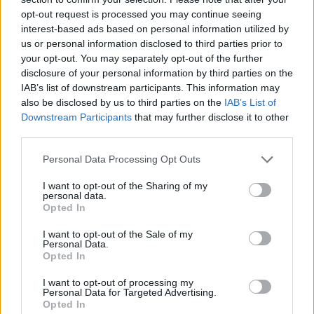
jó ideje az utómunka szakaszában járhat. Az Amazon
opt-out request is processed you may continue seeing
egyelőre nem mutatott rendes előzetest vagy hosszabb
interest-based ads based on personal information utilized by
jelenetet a filmből, ami csak tovább növeli a
us or personal information disclosed to third parties prior to
your opt-out. You may separately opt-out of the further
bizonytalanságot. Lehet, hogy a stúdió egyszerűen a
disclosure of your personal information by third parties on the
Prime Video egyik nagy 2027-es dobásának szánja, de
IAB’s list of downstream participants. This information may
az is elképzelhető, hogy a költséges, erősen effektalapú
also be disclosed by us to third parties on the
IAB’s List of
adaptációnál biztonságosabbnak látja a streaminges
Downstream Participants
that may further disclose it to other
rajtot, mint a kockázatosabb mozis kampányt.
third parties.
Please note that this website/app uses one or more Google
A Voltron így jelenleg furcsa helyzetben van, papíron
Personal Data Processing Opt Outs
services and may gather and store information including but
minden megvan benne egy nagy nyári mozis
not limited to your visit or usage behaviour. You may click to
I want to opt-out of the Sharing of my
blockbusterhez, mégis úgy tűnik, hogy otthoni
personal data.
grant or deny consent to Google and its third-party tags to
Opted In
premierként próbál majd új életet lehelni a klasszikus
use your data for below specified purposes in below Google
franchise-ba.
consent section.
I want to opt-out of the Sale of my
Personal Data.
Opted In
I want to opt-out of processing my
SMASH by Meló-Diák: Homok, zene és a nyár legjobb
Personal Data for Targeted Advertising.
hangulata – Jön a második forduló! (X)
Opted In