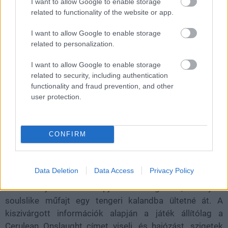
I want to allow Google to enable storage
válhatunk a következő
related to functionality of the website or app.
FromSoftware játékban?
I want to allow Google to enable storage
related to personalization.
Rixon
|
2026 május 15. 16:37
I want to allow Google to enable storage
related to security, including authentication
functionality and fraud prevention, and other
user protection.
Akármennyire is furcsán hangzik elsőre, de úgy
fest, hogy egy kalózos kalandon munkálkodik a
Dark Souls és az Elden Ring stúdiója.
CONFIRM
Loaded
:
Unmute
81.69%
Data Deletion
Data Access
Privacy Policy
A legfrissebb pletykák szerint a FromSoftware egy
kalóztémájú akció-szerepjátékon dolgozhat, amely a
soulslike műfajt egy tengeri kalandba ültetné át. A
kiszivárgott információk alapján a játék állítólag a
Cerulean Onslaught címet viseli, és hajózást, szigetek