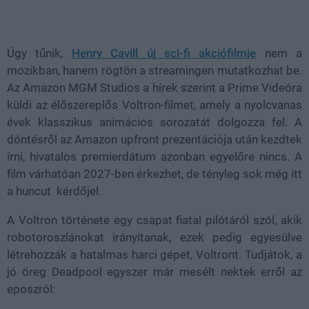
Loaded
:
Unmute
100.00%
Úgy tűnik,
Henry Cavill új sci-fi akciófilmje
nem a
mozikban, hanem rögtön a streamingen mutatkozhat be.
Az Amazon MGM Studios a hírek szerint a Prime Videóra
küldi az élőszereplős Voltron-filmet, amely a nyolcvanas
évek klasszikus animációs sorozatát dolgozza fel. A
döntésről az Amazon upfront prezentációja után kezdtek
írni, hivatalos premierdátum azonban egyelőre nincs. A
film várhatóan 2027-ben érkezhet, de tényleg sok még itt
a huncut kérdőjel.
A Voltron története egy csapat fiatal pilótáról szól, akik
robotoroszlánokat irányítanak, ezek pedig egyesülve
létrehozzák a hatalmas harci gépet, Voltront. Tudjátok, a
jó öreg Deadpool egyszer már mesélt nektek erről az
eposzról: