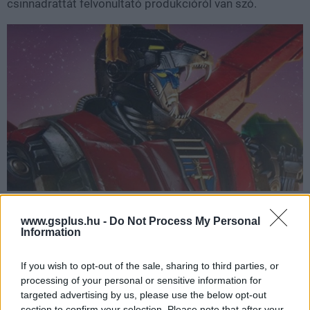
csinnadrattát felvonultató produkcióról van szó.
A film útja eddig sem volt egyszerű. A Voltron
www.gsplus.hu -
Do Not Process My Personal
élőszereplős feldolgozása különböző formákban már
Information
2005 óta kering Hollywoodban,
több stúdiónál is
megfordult
, mielőtt az Amazon MGM megszerezte
If you wish to opt-out of the sale, sharing to third parties, or
processing of your personal or sensitive information for
volna. A forgatás 2024 végén indult Ausztráliában, és
targeted advertising by us, please use the below opt-out
2025 májusában fejeződött be
, vagyis a produkció már
section to confirm your selection. Please note that after your