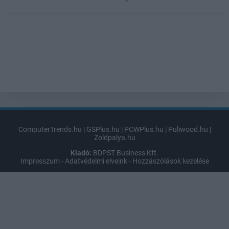
ComputerTrends.hu
|
GSPlus.hu
|
PCWPlus.hu
|
Puliwood.hu
|
Zoldpalya.hu
Kiadó:
BDPST Business Kft.
Impresszum
-
Adatvédelmi elveink
-
Hozzászólások kezelése