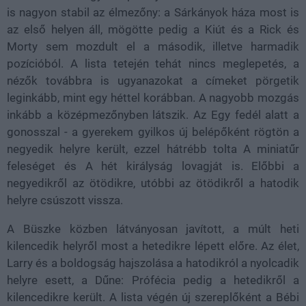
is nagyon stabil az élmezőny: a Sárkányok háza most is
az első helyen áll, mögötte pedig a Kiút és a Rick és
Morty sem mozdult el a második, illetve harmadik
pozícióból. A lista tetején tehát nincs meglepetés, a
nézők továbbra is ugyanazokat a címeket pörgetik
leginkább, mint egy héttel korábban.
A nagyobb mozgás
inkább a középmezőnyben látszik. Az Egy fedél alatt a
gonosszal - a gyerekem gyilkos új belépőként rögtön a
negyedik helyre került, ezzel hátrébb tolta A miniatűr
feleséget és A hét királyság lovagját is. Előbbi a
negyedikről az ötödikre, utóbbi az ötödikről a hatodik
helyre csúszott vissza.
A Büszke közben látványosan javított, a múlt heti
kilencedik helyről most a hetedikre lépett előre. Az élet,
Larry és a boldogság hajszolása a hatodikról a nyolcadik
helyre esett, a Dűne: Prófécia pedig a hetedikről a
kilencedikre került. A lista végén új szereplőként a Bébi