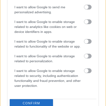
I want to allow Google to send me
personalized advertising.
I want to allow Google to enable storage
Hozzászólások
related to analytics like cookies on web or
device identifiers in apps.
I want to allow Google to enable storage
Annyira megy a YouTube-
related to functionality of the website or app.
horror, hogy még Steven
I want to allow Google to enable storage
related to personalization.
Spielberg is csinál egyet
I want to allow Google to enable storage
related to security, including authentication
daev
|
2026 július 6. 13:33
functionality and fraud prevention, and other
user protection.
A Megszállottság és Backrooms sikerén
felbuzdulva érkezik a The Mandela Catalogue.
CONFIRM