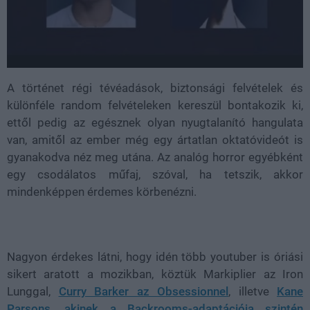
A történet régi tévéadások, biztonsági felvételek és
különféle random felvételeken kereszül bontakozik ki,
ettől pedig az egésznek olyan nyugtalanító hangulata
van, amitől az ember még egy ártatlan oktatóvideót is
gyanakodva néz meg utána. Az analóg horror egyébként
egy csodálatos műfaj, szóval, ha tetszik, akkor
mindenképpen érdemes körbenézni.
Nagyon érdekes látni, hogy idén több youtuber is óriási
sikert aratott a mozikban, köztük
Markiplier
az
Iron
Lunggal
,
Curry Barker
az
Obsessionnel
, illetve
Kane
Parsons
, akinek a
Backrooms
-adaptációja szintén