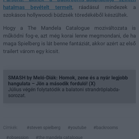
hatalmas bevételt termelt
, ráadásul mindezek a
szokásos hollywoodi büdzsék töredékéből készültek.
Hogy a The Mandela Catalogue moziváltozata is
működni fog-e, azt még korai lenne megmondani, de ha
maga Spielberg is lát benne fantáziát, akkor azért az első
trailert várom egy kicsit.
SMASH by Meló-Diák: Homok, zene és a nyár legjobb
hangulata – Jön a második forduló! (X)
Július végén folytatódik a balatoni strandröplabda-
sorozat.
Címkék:
#steven spielberg
#youtube
#backrooms
#obsession
#the mandela catalogue