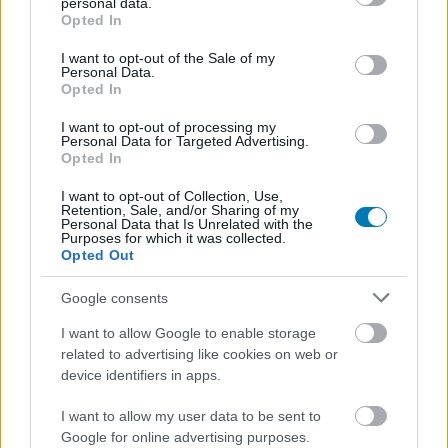
personal data.
grant or deny consent to Google and its third-party tags to
Opted In
use your data for below specified purposes in below Google
Feliratkozom
consent section.
I want to opt-out of the Sale of my
Personal Data.
Opted In
I want to opt-out of processing my
Personal Data for Targeted Advertising.
SMASH by Meló-Diák: Homok, zene és a nyár legjobb
Opted In
hangulata – Jön a második forduló! (X)
Július végén folytatódik a balatoni strandröplabda-
I want to opt-out of Collection, Use,
sorozat.
Retention, Sale, and/or Sharing of my
Personal Data that Is Unrelated with the
Purposes for which it was collected.
Opted Out
Google consents
Címkék:
#hbo max
#max
#hbo
#toplista
I want to allow Google to enable storage
#streaming
related to advertising like cookies on web or
device identifiers in apps.
I want to allow my user data to be sent to
Google for online advertising purposes.