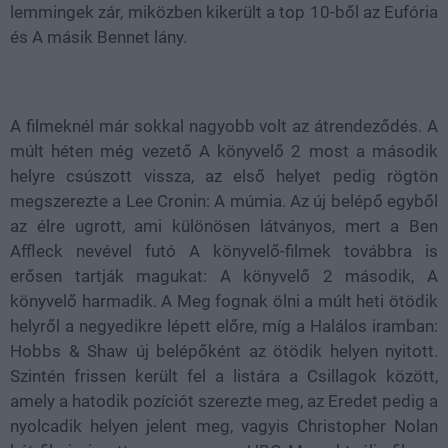
lemmingek zár, miközben kikerült a top 10-ből az Eufória
és A másik Bennet lány.
A filmeknél már sokkal nagyobb volt az átrendeződés. A
múlt héten még vezető A könyvelő 2 most a második
helyre csúszott vissza, az első helyet pedig rögtön
megszerezte a Lee Cronin: A múmia. Az új belépő egyből
az élre ugrott, ami különösen látványos, mert a Ben
Affleck nevével futó A könyvelő-filmek továbbra is
erősen tartják magukat: A könyvelő 2 második, A
könyvelő harmadik.
A Meg fognak ölni a múlt heti ötödik
helyről a negyedikre lépett előre, míg a Halálos iramban:
Hobbs & Shaw új belépőként az ötödik helyen nyitott.
Szintén frissen került fel a listára a Csillagok között,
amely a hatodik pozíciót szerezte meg, az Eredet pedig a
nyolcadik helyen jelent meg, vagyis Christopher Nolan