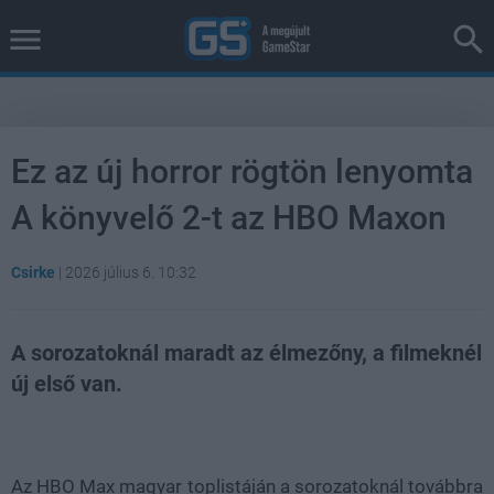
Ez az új horror rögtön lenyomta
A könyvelő 2-t az HBO Maxon
Csirke
|
2026 július 6. 10:32
A sorozatoknál maradt az élmezőny, a filmeknél
új első van.
Loaded
:
Unmute
38.26%
Az HBO Max magyar toplistáján a sorozatoknál továbbra