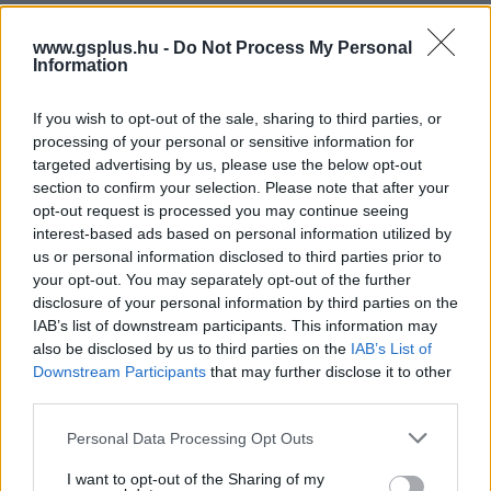
Csillagok között
www.gsplus.hu -
Do Not Process My Personal
Király!
Information
Eredet
If you wish to opt-out of the sale, sharing to third parties, or
A kém
processing of your personal or sensitive information for
targeted advertising by us, please use the below opt-out
Sisu - A bosszú útja
section to confirm your selection. Please note that after your
opt-out request is processed you may continue seeing
Nem akarsz lemaradni semmiről?
interest-based ads based on personal information utilized by
us or personal information disclosed to third parties prior to
Rengeteg hír és cikk vár rád, lehet, hogy éppen nem
your opt-out. You may separately opt-out of the further
disclosure of your personal information by third parties on the
jön szembe GSO-n vagy a social médiában. Segítünk,
IAB’s list of downstream participants. This information may
hogy naprakész maradj, kiválogatjuk neked a
also be disclosed by us to third parties on the
IAB’s List of
legjobbakat,
iratkozz fel hírlevelünkre!
Downstream Participants
that may further disclose it to other
third parties.
Please note that this website/app uses one or more Google
Personal Data Processing Opt Outs
services and may gather and store information including but
Kijelentem, hogy az
adatkezelési nyilatkozat
tartalmát
not limited to your visit or usage behaviour. You may click to
I want to opt-out of the Sharing of my
megismertem és azt elfogadom.