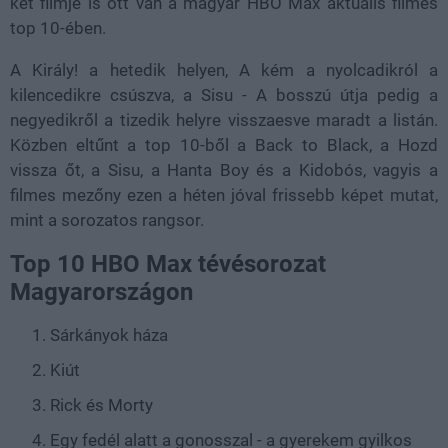
két filmje is ott van a magyar HBO Max aktuális filmes
top 10-ében.
A Király! a hetedik helyen, A kém a nyolcadikról a
kilencedikre csúszva, a Sisu - A bosszú útja pedig a
negyedikről a tizedik helyre visszaesve maradt a listán.
Közben eltűnt a top 10-ből a Back to Black, a Hozd
vissza őt, a Sisu, a Hanta Boy és a Kidobós, vagyis a
filmes mezőny ezen a héten jóval frissebb képet mutat,
mint a sorozatos rangsor.
Top 10 HBO Max tévésorozat
Magyarországon
Sárkányok háza
Kiút
Rick és Morty
Egy fedél alatt a gonosszal - a gyerekem gyilkos