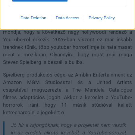
Loaded
:
Unmute
21.86%
Data Deletion
Data Access
Privacy Policy
Néhány éve még furcsán néztek volna arra, aki azt
mondja, hogy a következő nagy hollywoodi rendező a
YouTube-ról érkezik. 2026-ban viszont ez már inkább
trendnek tűnik, több youtuber horrorfilmje is hatalmasat
ment a mozikban. Olyannyira, hogy most már maga
Steven Spielberg
is beszáll a buliba.
Spielberg produkciós cége, az
Amblin Entertainment
az
Amazon MGM Studiosszal
és a
United Artists
csapatával megszerezte a
The Mandela Catalogue
filmes adaptációs jogait. Akkor a kereslet a YouTube-
horrorok iránt, hogy 11 másik stúdióval kellett
ketrecharcolni a jogokért.ó
Jó hír a rajongóknak, hogy a projektet nem veszik
ki az eredeti alkotó kezéből, a YouTube-sorozat