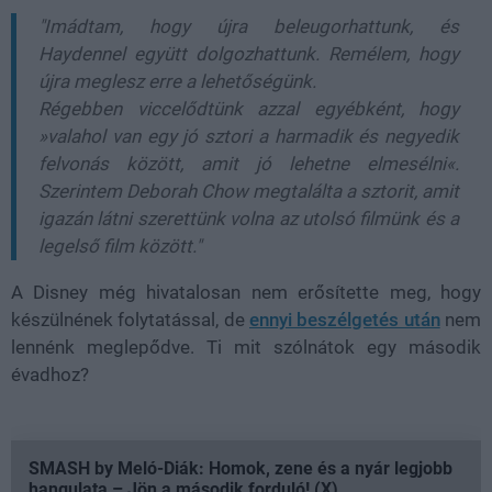
"Imádtam, hogy újra beleugorhattunk, és
Haydennel együtt dolgozhattunk. Remélem, hogy
újra meglesz erre a lehetőségünk.
Régebben viccelődtünk azzal egyébként, hogy
»valahol van egy jó sztori a harmadik és negyedik
felvonás között, amit jó lehetne elmesélni«.
Szerintem Deborah Chow megtalálta a sztorit, amit
igazán látni szerettünk volna az utolsó filmünk és a
legelső film között."
A Disney még hivatalosan nem erősítette meg, hogy
készülnének folytatással, de
ennyi beszélgetés után
nem
lennénk meglepődve. Ti mit szólnátok egy második
évadhoz?
SMASH by Meló-Diák: Homok, zene és a nyár legjobb
hangulata – Jön a második forduló! (X)