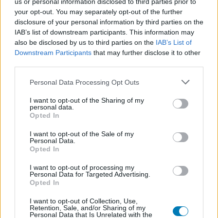
us or personal information disclosed to third parties prior to
cím, valaki pedig megelőzte a Fntastic csapatát, és
your opt-out. You may separately opt-out of the further
beregisztrálta védjegyként az Egyesült Államokban
disclosure of your personal information by third parties on the
IAB’s list of downstream participants. This information may
a The Day Before-t. Erről a Fntastic mindaddig semmit
also be disclosed by us to third parties on the
IAB’s List of
sem tudott, míg január 19-én fel nem vette velük a
Downstream Participants
that may further disclose it to other
kapcsolatot az az illető, aki a védjegyet birtokolja.
third parties.
Korábban egyébként azt ígérték meg, hogy még ebben a
Please note that this website/app uses one or more Google
Personal Data Processing Opt Outs
hónapban láthatunk egy gameplay anyagot, de
services and may gather and store information including but
not limited to your visit or usage behaviour. You may click to
I want to opt-out of the Sharing of my
indoklásuk szerint most előbb konzultálniuk kell az
personal data.
grant or deny consent to Google and its third-party tags to
ügyvédeikkel, és csak ezt követően tehetik közzé a
Opted In
use your data for below specified purposes in below Google
kedvcsináló videót.
consent section.
I want to opt-out of the Sale of my
Personal Data.
pic.twitter.com/tlvk0ryNKo
Opted In
— Fntastic (@FntasticHQ)
January 25, 2023
I want to opt-out of processing my
Personal Data for Targeted Advertising.
A Fntastic semmilyen formában sem beszélt arról, mi
Opted In
fog megváltozni a kurta-furcsa helyzetben idén
I want to opt-out of Collection, Use,
novemberre. Továbbra is ott tartunk, hogy lényegi
Retention, Sale, and/or Sharing of my
Personal Data that Is Unrelated with the
játékmenetet nem láttunk a The Day Before-ból, az eddig