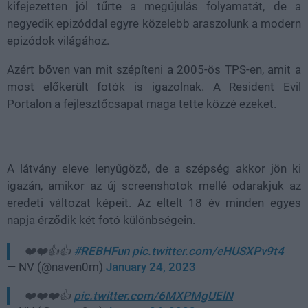
kifejezetten jól tűrte a megújulás folyamatát, de a
negyedik epizóddal egyre közelebb araszolunk a modern
epizódok világához.
Azért bőven van mit szépíteni a 2005-ös TPS-en, amit a
most előkerült fotók is igazolnak. A Resident Evil
Portalon a fejlesztőcsapat maga tette közzé ezeket.
A látvány eleve lenyűgöző, de a szépség akkor jön ki
igazán, amikor az új screenshotok mellé odarakjuk az
eredeti változat képeit. Az eltelt 18 év minden egyes
napja érződik két fotó különbségein.
❤️❤️👍👍
#REBHFun
pic.twitter.com/eHUSXPv9t4
— NV (@naven0m)
January 24, 2023
❤️❤️❤️👍
pic.twitter.com/6MXPMgUElN