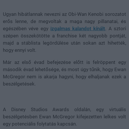
39.09%
Ugyan hibátlannak nevezni az Obi-Wan Kenobi sorozatot
erős lenne, de megvoltak a maga nagy pillanatai, és
egészében véve egy
izgalmas kalandot kínált
. A sztori
szépen összekötötte a franchise két nagyobb pontját,
majd a stáblista legördülése után sokan azt hihették,
hogy ennyi volt.
Már az első évad befejezése előtt is felröppent egy
második évad lehetősége, és most úgy tűnik, hogy Ewan
McGregor nem is akarja hagyni, hogy elhaljanak ezek a
beszélgetések.
A Disney Studios Awards oldalán, egy virtuális
beszélgetésben Ewan McGregor kifejezetten lelkes volt
egy potenciális folytatás kapcsán.