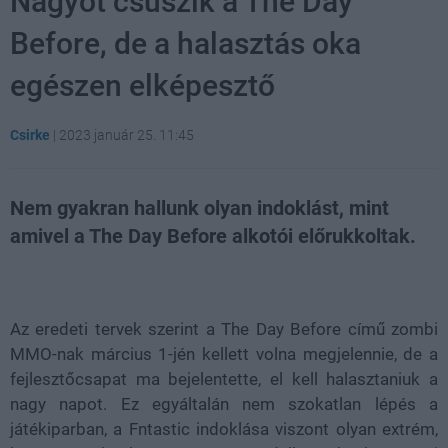
Nagyot csúszik a The Day
Before, de a halasztás oka
egészen elképesztő
Csirke
|
2023 január 25. 11:45
Nem gyakran hallunk olyan indoklást, mint
amivel a The Day Before alkotói előrukkoltak.
Loaded
:
Unmute
21.65%
Az eredeti tervek szerint a The Day Before című zombi
MMO-nak március 1-jén kellett volna megjelennie, de a
fejlesztőcsapat ma bejelentette, el kell halasztaniuk a
nagy napot. Ez egyáltalán nem szokatlan lépés a
játékiparban, a Fntastic indoklása viszont olyan extrém,