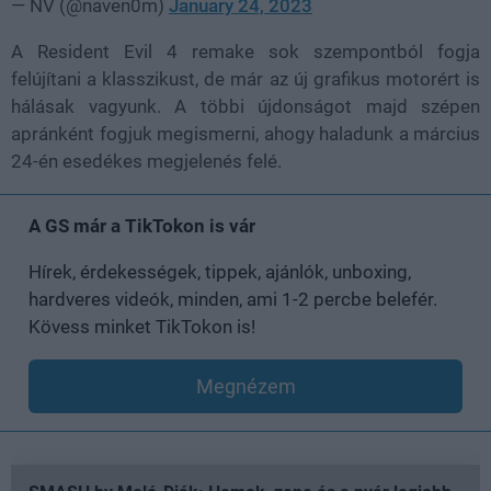
— NV (@naven0m)
January 24, 2023
A Resident Evil 4 remake sok szempontból fogja
felújítani a klasszikust, de már az új grafikus motorért is
hálásak vagyunk. A többi újdonságot majd szépen
apránként fogjuk megismerni, ahogy haladunk a március
24-én esedékes megjelenés felé.
A GS már a TikTokon is vár
Hírek, érdekességek, tippek, ajánlók, unboxing,
hardveres videók, minden, ami 1-2 percbe belefér.
Kövess minket TikTokon is!
Megnézem