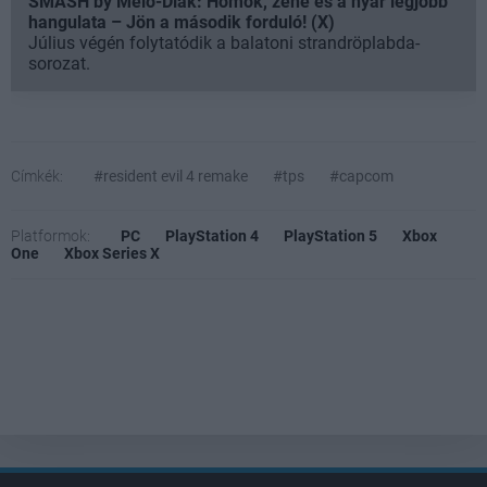
SMASH by Meló-Diák: Homok, zene és a nyár legjobb
hangulata – Jön a második forduló! (X)
Július végén folytatódik a balatoni strandröplabda-
sorozat.
Címkék:
#resident evil 4 remake
#tps
#capcom
Platformok:
PC
PlayStation 4
PlayStation 5
Xbox
One
Xbox Series X