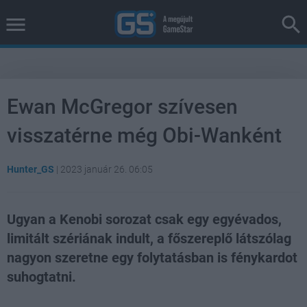
Ewan McGregor szívesen
visszatérne még Obi-Wanként
Hunter_GS
|
2023 január 26. 06:05
Ugyan a Kenobi sorozat csak egy egyévados,
limitált szériának indult, a főszereplő látszólag
nagyon szeretne egy folytatásban is fénykardot
suhogtatni.
Loaded
:
Unmute