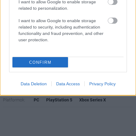
I want to allow Google to enable storage
Feliratkozom
related to personalization.
I want to allow Google to enable storage
related to security, including authentication
functionality and fraud prevention, and other
SMASH by Meló-Diák: Homok, zene és a nyár legjobb
hangulata – Jön a második forduló! (X)
user protection.
Július végén folytatódik a balatoni strandröplabda-
sorozat.
CONFIRM
Címkék:
#the day before
#fntastic
Data Deletion
Data Access
Privacy Policy
Platformok:
PC
PlayStation 5
Xbox Series X