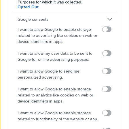
Purposes for which it was collected.
mutatott anyagokat pedig sokan kétkedve fogadták.
Opted Out
Mindezek tükrében nem túl meglepő az sem, hogy sokan
Google consents
egészen egyszerűen nem hisznek a fejlesztőcsapatnak,
és úgy vélik, egyszerűen nem merik kimondani, nincs
I want to allow Google to enable storage
kész a játék, nem tud megjelenni márciusban.
related to advertising like cookies on web or
device identifiers in apps.
Nem akarsz lemaradni semmiről?
I want to allow my user data to be sent to
Google for online advertising purposes.
Rengeteg hír és cikk vár rád, lehet, hogy éppen nem
jön szembe GSO-n vagy a social médiában. Segítünk,
I want to allow Google to send me
personalized advertising.
hogy naprakész maradj, kiválogatjuk neked a
legjobbakat,
iratkozz fel hírlevelünkre!
I want to allow Google to enable storage
related to analytics like cookies on web or
device identifiers in apps.
Kijelentem, hogy az
adatkezelési nyilatkozat
tartalmát
I want to allow Google to enable storage
megismertem és azt elfogadom.
related to functionality of the website or app.