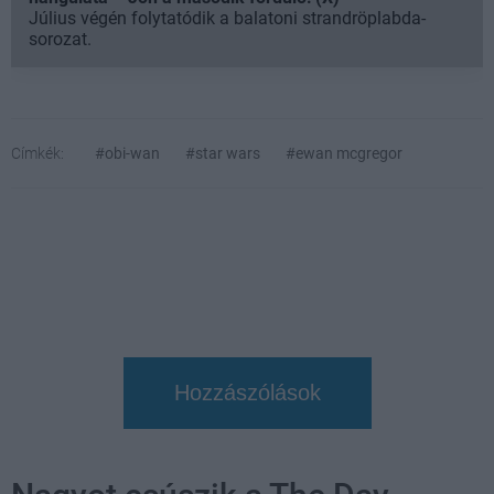
Július végén folytatódik a balatoni strandröplabda-
sorozat.
Címkék:
#obi-wan
#star wars
#ewan mcgregor
Hozzászólások