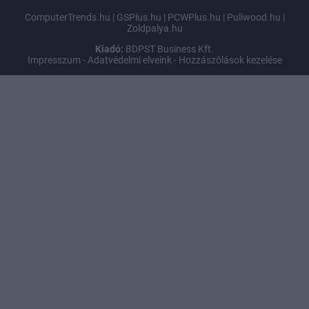
ComputerTrends.hu
|
GSPlus.hu
|
PCWPlus.hu
|
Puliwood.hu
|
Zoldpalya.hu
Kiadó:
BDPST Business Kft.
Impresszum
-
Adatvédelmi elveink
-
Hozzászólások kezelése