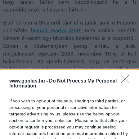
hogy annak láttán nem csodálkozunk ha a ti
szemöldökötök is felszalad hirtelen.
Első körben a Steamről tűnt el a játék, amit a Fntastic
valamiféle
buggal magyarázott
, nem sokkal később
viszont érkezett egy hivatalos bejelentés is a csapattól.
Ebben a közleményben pedig leírták, a játék
megjelenését egészen 2023. november 10-ig el kell
halasztaniuk. Az gondolhatnátok, vagy az esetleges
javításokra, csiszolgatásokra kell még egy kis idő, de a
hivatalos indoklást egészen másként szól.
www.gsplus.hu -
Do Not Process My Personal
Information
If you wish to opt-out of the sale, sharing to third parties, or
Kiderült ugyanis, hogy egyáltalán nem véletlenül tűnt egy
processing of your personal or sensitive information for
a játék a Steamről, és nem is valamiféle hibáról van szó:
targeted advertising by us, please use the below opt-out
section to confirm your selection. Please note that after your
konkrét, külső kérésre távolította el piacteréről a The
opt-out request is processed you may continue seeing
Day Before-t a Valve. Az történt ugyanis, hogy a játék
interest-based ads based on personal information utilized by
bejelentésekor még nem volt levédetve The Day Before