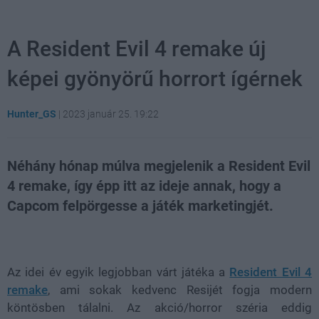
A Resident Evil 4 remake új
képei gyönyörű horrort ígérnek
Hunter_GS
|
2023 január 25. 19:22
Néhány hónap múlva megjelenik a Resident Evil
4 remake, így épp itt az ideje annak, hogy a
Capcom felpörgesse a játék marketingjét.
Loaded
:
Unmute
21.65%
Az idei év egyik legjobban várt játéka a
Resident Evil 4
remake
, ami sokak kedvenc Resijét fogja modern
köntösben tálalni. Az akció/horror széria eddig