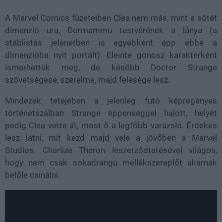
A Marvel Comics füzeteiben Clea nem más, mint a sötét
dimenzió ura, Dormammu testvérének a lánya (a
stáblistás jelenetben is egyébként épp ebbe a
dimenzióba nyit portált). Eleinte gonosz karakterként
ismerhettük meg, de később Doctor Strange
szövetségese, szerelme, majd felesége lesz.
Mindezek tetejében a jelenleg futó képregényes
történetszálban Strange éppenséggel halott, helyét
pedig Clea vette át, most ő a legfőbb varázsló. Érdekes
lesz látni, mit kezd majd vele a jövőben a Marvel
Studios. Charlize Theron leszerződtetésével világos,
hogy nem csak sokadrangú mellékszereplőt akarnak
belőle csinálni.