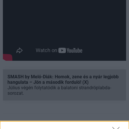
SMASH by Meló-Diák: Homok, zene és a nyár legjobb
hangulata – Jön a második forduló! (X)
Július végén folytatódik a balatoni strandröplabda-
sorozat.
Címkék:
#doctor strange
#doctor strange 2
#doctor