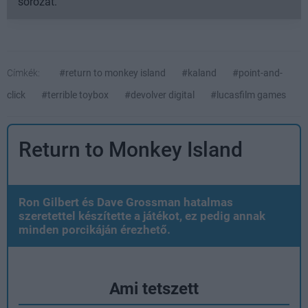
sorozat.
Címkék:
#return to monkey island
#kaland
#point-and-
click
#terrible toybox
#devolver digital
#lucasfilm games
Return to Monkey Island
Ron Gilbert és Dave Grossman hatalmas
szeretettel készítette a játékot, ez pedig annak
minden porcikáján érezhető.
Ami tetszett