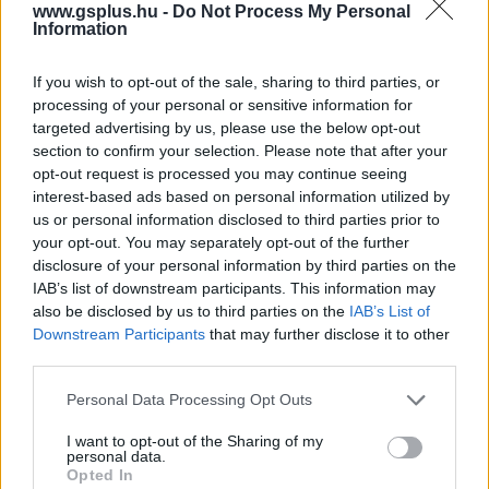
www.gsplus.hu -
Do Not Process My Personal
strange az őrület multiverzumában
#doctor strange in the
Information
multiverse of madness
#marvel
#disney
#mcu
If you wish to opt-out of the sale, sharing to third parties, or
processing of your personal or sensitive information for
targeted advertising by us, please use the below opt-out
section to confirm your selection. Please note that after your
opt-out request is processed you may continue seeing
interest-based ads based on personal information utilized by
us or personal information disclosed to third parties prior to
your opt-out. You may separately opt-out of the further
disclosure of your personal information by third parties on the
Hozzászólások
IAB’s list of downstream participants. This information may
also be disclosed by us to third parties on the
IAB’s List of
Downstream Participants
that may further disclose it to other
third parties.
Ron Gilbert arra kér, ne akard
Please note that this website/app uses one or more Google
Personal Data Processing Opt Outs
services and may gather and store information including but
neki megmondani, milyen
not limited to your visit or usage behaviour. You may click to
I want to opt-out of the Sharing of my
personal data.
grant or deny consent to Google and its third-party tags to
legyen a Return to Monkey
Opted In
use your data for below specified purposes in below Google