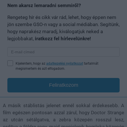
Nem akarsz lemaradni semmiről?
Rengeteg hír és cikk vár rád, lehet, hogy éppen nem
jön szembe GSO-n vagy a social médiában. Segítünk,
hogy naprakész maradj, kiválogatjuk neked a
legjobbakat,
iratkozz fel hírlevelünkre!
Kijelentem, hogy az
adatkezelési nyilatkozat
tartalmát
megismertem és azt elfogadom.
Feliratkozom
A másik stáblistás jelenet ennél sokkal érdekesebb. A
film egészen pontosan azzal zárul, hogy Doctor Strange
az utcán sétálgatva, a zebra közepén rosszul lesz,
ordítva a földre rogy, majd megjelenik homloka közepén