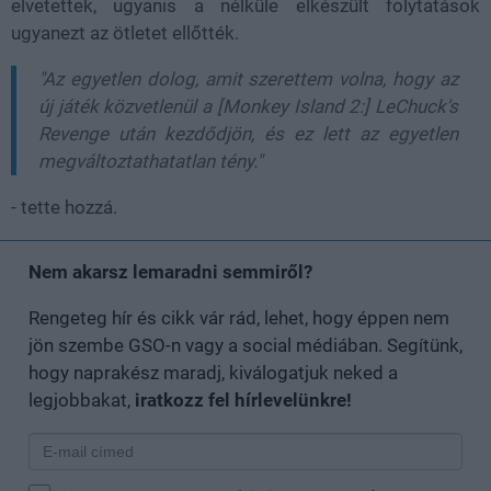
elvetettek, ugyanis a nélküle elkészült folytatások
ugyanezt az ötletet ellőtték.
"Az egyetlen dolog, amit szerettem volna, hogy az
új játék közvetlenül a [Monkey Island 2:] LeChuck's
Revenge után kezdődjön, és ez lett az egyetlen
megváltoztathatatlan tény."
- tette hozzá.
Nem akarsz lemaradni semmiről?
Rengeteg hír és cikk vár rád, lehet, hogy éppen nem
jön szembe GSO-n vagy a social médiában. Segítünk,
hogy naprakész maradj, kiválogatjuk neked a
legjobbakat,
iratkozz fel hírlevelünkre!