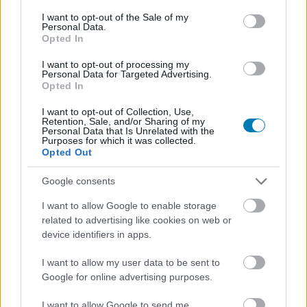
consent section.
Island
I want to opt-out of the Sale of my
Personal Data.
Opted In
TÁ
|
2022 május 4. 13:25
I want to opt-out of processing my
Personal Data for Targeted Advertising.
Opted In
A Return to Monkey Island fejlesztését vezető
I want to opt-out of Collection, Use,
Retention, Sale, and/or Sharing of my
Gilbert egy blogposztban fakadt ki a rajongók
Personal Data that Is Unrelated with the
Purposes for which it was collected.
egy csoportjának viselkedése miatt.
Opted Out
Loaded
:
Unmute
21.86%
Google consents
I want to allow Google to enable storage
Sokan hatalmas pozitív csalódás volt, hogy a Devolver
related to advertising like cookies on web or
Digital és a Lucasfilm Games összeállt az első két
device identifiers in apps.
Monkey Island fejlesztését vezető Ron Gilberttel, hogy
egy újabb epizóddal bővítsék a kalandjátékok legendás
I want to allow my user data to be sent to
szériáját.
Google for online advertising purposes.
Az öröm mellett viszont elég sok elvárás is
I want to allow Google to send me