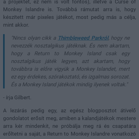
a projektet, ez nem is volt fontos), illetve a Curse of
Monkey Islandre is. Továbbá rámutat arra is, hogy
készített már pixeles játékot, most pedig más a célja,
mint akkor.
"Nincs olyan cikk a
Thimbleweed Parkról
, hogy ne
nevezzék nosztalgikus játéknak. És nem akartam,
hogy a Return to Monkey Island csak egy
nosztalgikus játék legyen, azt akartam, hogy
továbbra is előre vigyük a Monkey Islandet, mert
ez egy érdekes, szórakoztató, és izgalmas sorozat.
És a Monkey Island játékok mindig ilyenek voltak."
- írja Gilbert.
A lezárás pedig egy, az egész blogposztot átívelő
gondolatot erősít meg, amiben a kalandjátékok mestere
arra kér mindenkit, ne próbálja meg rá és csapatára
erőltetni a saját, a Return to Monkey Islandre vonatkozó