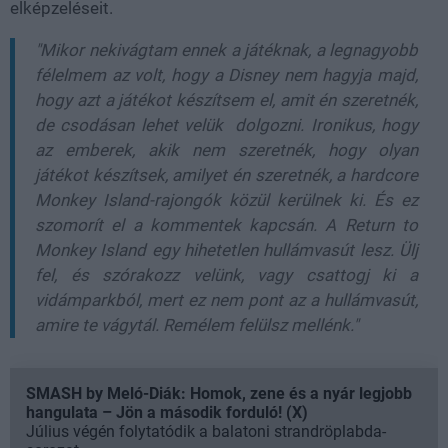
elképzeléseit.
"Mikor nekivágtam ennek a játéknak, a legnagyobb
félelmem az volt, hogy a Disney nem hagyja majd,
hogy azt a játékot készítsem el, amit én szeretnék,
de csodásan lehet velük dolgozni. Ironikus, hogy
az emberek, akik nem szeretnék, hogy olyan
játékot készítsek, amilyet én szeretnék, a hardcore
Monkey Island-rajongók közül kerülnek ki. És ez
szomorít el a kommentek kapcsán. A Return to
Monkey Island egy hihetetlen hullámvasút lesz. Ülj
fel, és szórakozz velünk, vagy csattogj ki a
vidámparkból, mert ez nem pont az a hullámvasút,
amire te vágytál. Remélem felülsz mellénk."
SMASH by Meló-Diák: Homok, zene és a nyár legjobb
hangulata – Jön a második forduló! (X)
Július végén folytatódik a balatoni strandröplabda-