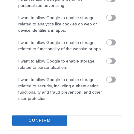
personalized advertising.
megfogalmazódott a
hónap elején
bejelentett
folytatással kapcsolatban, ez pedig, mint
I want to allow Google to enable storage
kiderült, kifejezetten frusztrálóan hatott az alkotókra,
related to analytics like cookies on web or
főleg Gilbertre. A felgyülemlett indulatoknak egy
device identifiers in apps.
blogposztban adott hangot a játékipar veteránja.
I want to allow Google to enable storage
related to functionality of the website or app.
I want to allow Google to enable storage
A
posztban
három fő témát érint Gilbert, ezek közül az
related to personalization.
első egy saját
korábbi írása
, amiben még 2013-ban
elmélkedett arról, milyen lenne egy új Monkey Island
I want to allow Google to enable storage
related to security, including authentication
játék, ha nekivágna a fejlesztésnek. A friss bejegyzésben
functionality and fraud prevention, and other
igyekszik tisztázni, hogy akkori ötletei csak egy
user protection.
gondolatkísérlet részét képezték, és a ténylegesen
megvalósuló Return to Monkey Islandet nem
befolyásolják semmiben.
CONFIRM
"Azt szeretném kiemelni, hogy ezek nem fentről