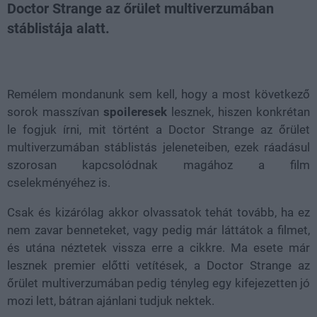
Doctor Strange az őrület multiverzumában
stáblistája alatt.
Loaded
:
Unmute
38.26%
Remélem mondanunk sem kell, hogy a most következő
sorok masszívan
spoileresek
lesznek, hiszen konkrétan
le fogjuk írni, mit történt a Doctor Strange az őrület
multiverzumában stáblistás jeleneteiben, ezek ráadásul
szorosan kapcsolódnak magához a film
cselekményéhez is.
Csak és kizárólag akkor olvassatok tehát tovább, ha ez
nem zavar benneteket, vagy pedig már láttátok a filmet,
és utána néztetek vissza erre a cikkre. Ma esete már
lesznek premier előtti vetítések, a Doctor Strange az
őrület multiverzumában pedig tényleg egy kifejezetten jó
mozi lett, bátran ajánlani tudjuk nektek.