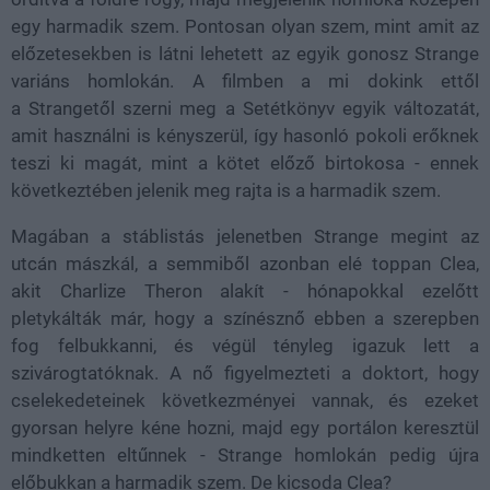
egy harmadik szem. Pontosan olyan szem, mint amit az
előzetesekben is látni lehetett az egyik gonosz Strange
variáns homlokán. A filmben a mi dokink ettől
a Strangetől szerni meg a Setétkönyv egyik változatát,
amit használni is kényszerül, így hasonló pokoli erőknek
teszi ki magát, mint a kötet előző birtokosa - ennek
következtében jelenik meg rajta is a harmadik szem.
Magában a stáblistás jelenetben Strange megint az
utcán mászkál, a semmiből azonban elé toppan Clea,
akit Charlize Theron alakít - hónapokkal ezelőtt
pletykálták már, hogy a színésznő ebben a szerepben
fog felbukkanni, és végül tényleg igazuk lett a
szivárogtatóknak. A nő figyelmezteti a doktort, hogy
cselekedeteinek következményei vannak, és ezeket
gyorsan helyre kéne hozni, majd egy portálon keresztül
mindketten eltűnnek - Strange homlokán pedig újra
előbukkan a harmadik szem. De kicsoda Clea?