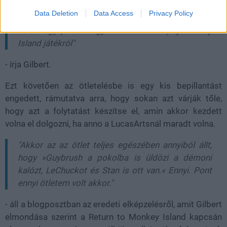
érkező, és egy nagy kőtáblába vésett
Data Deletion
Data Access
Privacy Policy
parancsolatok. Csak véletlenszerű gondolatok
voltak egy (akkor nagyon valószínűtlen) új Monkey
Island játékról"
- írja Gilbert.
Ezt követően az ötletelésbe is egy kis bepillantást
engedett, rámutatva arra, hogy sokan azt várják tőle,
hogy azt a folytatást készítse el, amin akkor kezdett
volna el dolgozni, ha anno a LucasArtsnál maradt volna.
"Akkor az az ötlet teljes egészében annyiból állt,
hogy »Guybrush a pokolba is üldözi a démoni
kalózt, LeChuckot és Stan is ott van.« Ennyi. Pont
ennyi ötletem volt akkor."
- áll a blogposztban az eredeti elképzelésről, amit Gilbert
elmondása szerint a Return to Monkey Island kapcsán