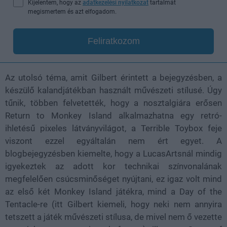
Kijelentem, hogy az
adatkezelési nyilatkozat
tartalmát
megismertem és azt elfogadom.
Feliratkozom
Az utolsó téma, amit Gilbert érintett a bejegyzésben, a
készülő kalandjátékban használt művészeti stílusé. Úgy
tűnik, többen felvetették, hogy a nosztalgiára erősen
Return to Monkey Island alkalmazhatna egy retró-
ihletésű pixeles látványvilágot, a Terrible Toybox feje
viszont ezzel egyáltalán nem ért egyet. A
blogbejegyzésben kiemelte, hogy a LucasArtsnál mindig
igyekeztek az adott kor technikai színvonalának
megfelelően csúcsminőséget nyújtani, ez igaz volt mind
az első két Monkey Island játékra, mind a Day of the
Tentacle-re (itt Gilbert kiemeli, hogy neki nem annyira
tetszett a játék művészeti stílusa, de mivel nem ő vezette