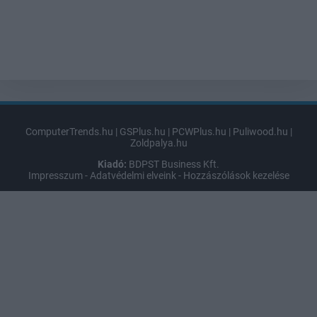
ComputerTrends.hu
|
GSPlus.hu
|
PCWPlus.hu
|
Puliwood.hu
|
Zoldpalya.hu
Kiadó:
BDPST Business Kft.
Impresszum
-
Adatvédelmi elveink
-
Hozzászólások kezelése