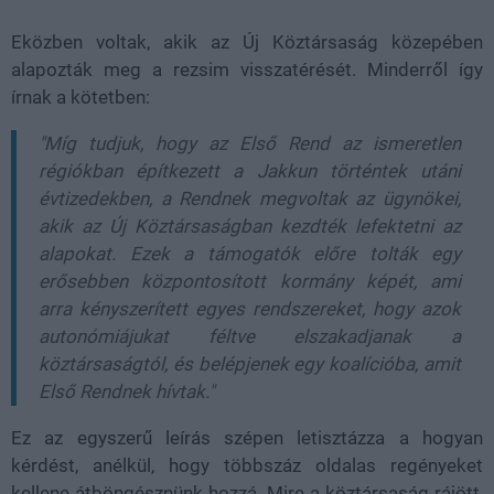
Eközben voltak, akik az Új Köztársaság közepében
alapozták meg a rezsim visszatérését. Minderről így
írnak a kötetben:
"Míg tudjuk, hogy az Első Rend az ismeretlen
régiókban építkezett a Jakkun történtek utáni
évtizedekben, a Rendnek megvoltak az ügynökei,
akik az Új Köztársaságban kezdték lefektetni az
alapokat. Ezek a támogatók előre tolták egy
erősebben központosított kormány képét, ami
arra kényszerített egyes rendszereket, hogy azok
autonómiájukat féltve elszakadjanak a
köztársaságtól, és belépjenek egy koalícióba, amit
Első Rendnek hívtak."
Ez az egyszerű leírás szépen letisztázza a hogyan
kérdést, anélkül, hogy többszáz oldalas regényeket
kellene átböngésznünk hozzá. Mire a köztársaság rájött,