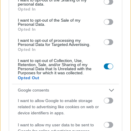
personal data.
grant or deny consent to Google and its third-party tags to
Opted In
use your data for below specified purposes in below Google
Hozzászólások
consent section.
I want to opt-out of the Sale of my
Personal Data.
Opted In
I want to opt-out of processing my
Kanadában beperelték az
Personal Data for Targeted Advertising.
Opted In
Electronic Artsot a loot boxok
I want to opt-out of Collection, Use,
Retention, Sale, and/or Sharing of my
miatt
Personal Data that Is Unrelated with the
Purposes for which it was collected.
Opted Out
Csirke
|
2020 október 21. 09:20
Google consents
I want to allow Google to enable storage
Most épp a Madden NFL és NHL játékok loot
related to advertising like cookies on web or
device identifiers in apps.
boxai miatt kerülhet bajba az EA.
I want to allow my user data to be sent to
Loaded
:
Unmute
21.02%
Google for online advertising purposes.