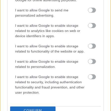
Egyre több pert varrnak az
Electronic Arts nyakába a
I want to allow Google to send me
különböző loot boxos megoldások miatt, ezekben pedig
personalized advertising.
egytől egyig az az állítás képezi a vád alapját, miszerint a
I want to allow Google to enable storage
különböző EA játékok vásárolható ládái és
related to analytics like cookies on web or
kártyacsomagjai, például a FIFA Ultimate Teamben
device identifiers in apps.
megvehető pakkok mind szerencsejátéknak minősülnek.
Idén februárban két párizsi ügyvéd
állt ezért bele az EA-
I want to allow Google to enable storage
related to functionality of the website or app.
be, majd nemrég Kaliforniában is per indult a kiadó ellen.
Nem pihenhetnek az EA jogászai, ugyanis most épp
I want to allow Google to enable storage
Kanadában perelték be a céget.
related to personalization.
A szóban forgó pert a kanadai
The Patch Notes
szúrta ki,
I want to allow Google to enable storage
ami egy videojátékokhoz kapcsolódó jogi esetekre
related to security, including authentication
functionality and fraud prevention, and other
szakosodott blog - oldalukon
a csoportos polgári jogi
user protection.
kereset teljes terjedelmében elérhető
. A pert két
magánszemély indította az EA ellen, akik a
kiadó Madden NFL és NHL játékaiban vásároltak
CONFIRM