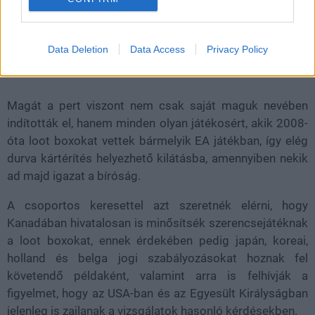
kártyacsomagokat, azaz loot boxokat (nem túl meglepő
módon Kanadában nem a FIFA a legnépszerűbb játék,
jobban pörög a tojásfoci és a jégkorong).
Data Deletion
Data Access
Privacy Policy
Magát a pert viszont nem csak saját maguk nevében
indították el, hanem minden olyan játékosért, akik 2008-
óta loot boxokat vettek bármelyik EA játékban, így elég
durva kártérítés helyezhető kilátásba, amennyiben nekik
ad majd igazat a bíróság.
A csoportos keresettel azt szeretnék elérni, hogy
Kanadában hivatalosan is minősítsék szerencsejátéknak
a loot boxokat, ennek érdekében pedig japán, koreai,
holland és belga jogi szabályozásokat hoznak fel
követendő példaként, valamint arra is felhívják a
figyelmet, hogy az USA-ban és az Egyesült Királyságban
jelenleg is zajlanak a vizsgálatok hasonló kérdésekben.