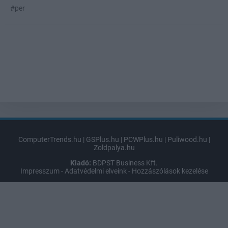
#per
ComputerTrends.hu
|
GSPlus.hu
|
PCWPlus.hu
|
Puliwood.hu
|
Zoldpalya.hu
Kiadó:
BDPST Business Kft.
Impresszum
-
Adatvédelmi elveink
-
Hozzászólások kezelése