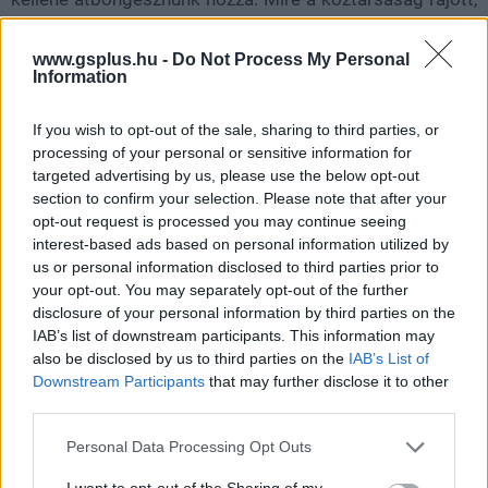
hogy mi történik, addigra már arcba lőtték őket egy
szuperlézerrel.
www.gsplus.hu -
Do Not Process My Personal
Information
If you wish to opt-out of the sale, sharing to third parties, or
SMASH by Meló-Diák: Homok, zene és a nyár legjobb
processing of your personal or sensitive information for
hangulata – Jön a második forduló! (X)
targeted advertising by us, please use the below opt-out
Július végén folytatódik a balatoni strandröplabda-
section to confirm your selection. Please note that after your
sorozat.
opt-out request is processed you may continue seeing
interest-based ads based on personal information utilized by
us or personal information disclosed to third parties prior to
your opt-out. You may separately opt-out of the further
disclosure of your personal information by third parties on the
Címkék:
#star wars
#the star wars book
#disney
IAB’s list of downstream participants. This information may
also be disclosed by us to third parties on the
IAB’s List of
Downstream Participants
that may further disclose it to other
third parties.
Please note that this website/app uses one or more Google
Personal Data Processing Opt Outs
services and may gather and store information including but
not limited to your visit or usage behaviour. You may click to
I want to opt-out of the Sharing of my