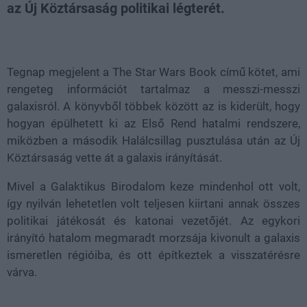
az Új Köztársaság politikai légterét.
Loaded
:
Unmute
37.42%
Tegnap megjelent a The Star Wars Book című kötet, ami
rengeteg információt tartalmaz a messzi-messzi
galaxisról. A könyvből többek között az is kiderült, hogy
hogyan épülhetett ki az Első Rend hatalmi rendszere,
miközben a második Halálcsillag pusztulása után az Új
Köztársaság vette át a galaxis irányítását.
Mivel a Galaktikus Birodalom keze mindenhol ott volt,
így nyilván lehetetlen volt teljesen kiirtani annak összes
politikai játékosát és katonai vezetőjét. Az egykori
irányító hatalom megmaradt morzsája kivonult a galaxis
ismeretlen régióiba, és ott építkeztek a visszatérésre
várva.