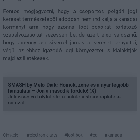
Fontos megjegyezni, hogy a csoportos polgári jogi
kereset természetéből adódóan nem indikálja a kanadai
kormányt arra, hogy azonnal loot boxokat korlátozó
szabályozásokat vezessen be, de azért elég valószínű,
hogy amennyiben sikerrel járnak a kereset benyújtói,
végül az ehhez igazodó jogi környezetet is kialakítják
majd az illetékesek.
SMASH by Meló-Diák: Homok, zene és a nyár legjobb
hangulata – Jön a második forduló! (X)
Július végén folytatódik a balatoni strandröplabda-
sorozat.
Címkék:
#electronic arts
#loot box
#ea
#kanada