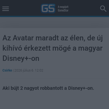
Az Avatar maradt az élen, de új
kihívó érkezett mögé a magyar
Disney+-on
Csirke
|
2026 július 6. 12:02
Aki bújt 2 nagyot robbantott a Disney+-on.
Loaded
:
Unmute
100.00%