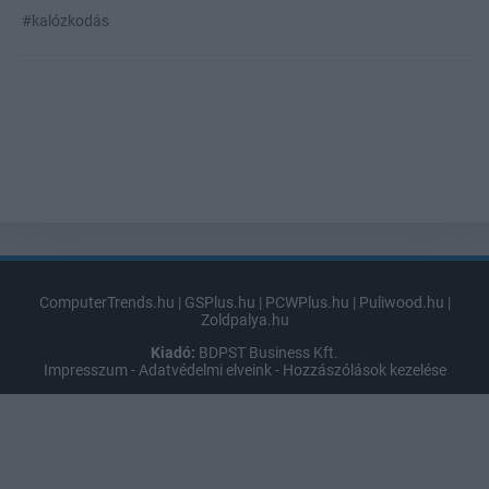
#kalózkodás
ComputerTrends.hu
|
GSPlus.hu
|
PCWPlus.hu
|
Puliwood.hu
|
Zoldpalya.hu
Kiadó:
BDPST Business Kft.
Impresszum
-
Adatvédelmi elveink
-
Hozzászólások kezelése