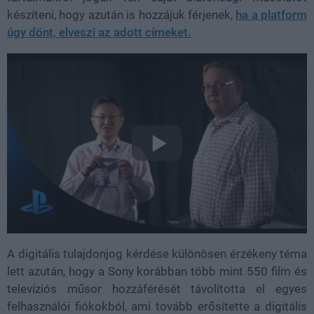
készíteni, hogy azután is hozzájuk férjenek,
ha a platform
úgy dönt, elveszi az adott címeket.
A digitális tulajdonjog kérdése különösen érzékeny téma
lett azután, hogy a Sony korábban több mint 550 film és
televíziós műsor hozzáférését távolította el egyes
felhasználói fiókokból, ami tovább erősítette a digitális