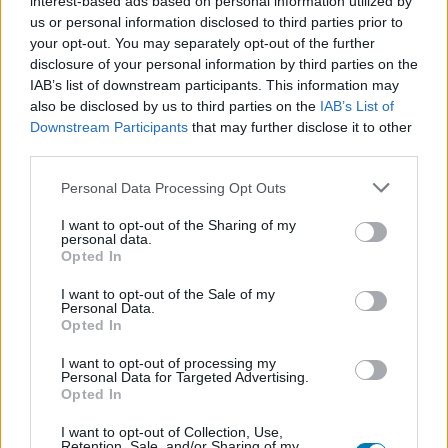
interest-based ads based on personal information utilized by
us or personal information disclosed to third parties prior to
Kijelentem, hogy az
adatkezelési nyilatkozat
tartalmát
your opt-out. You may separately opt-out of the further
megismertem és azt elfogadom.
disclosure of your personal information by third parties on the
IAB’s list of downstream participants. This information may
Feliratkozom
also be disclosed by us to third parties on the
IAB’s List of
Downstream Participants
that may further disclose it to other
third parties.
Please note that this website/app uses one or more Google
Personal Data Processing Opt Outs
SMASH by Meló-Diák: Homok, zene és a nyár legjobb
services and may gather and store information including but
hangulata – Jön a második forduló! (X)
not limited to your visit or usage behaviour. You may click to
I want to opt-out of the Sharing of my
Július végén folytatódik a balatoni strandröplabda-
personal data.
grant or deny consent to Google and its third-party tags to
sorozat.
Opted In
use your data for below specified purposes in below Google
consent section.
I want to opt-out of the Sale of my
Personal Data.
Opted In
Címkék:
#disney+
#toplista
#nézettség
#streaming
I want to opt-out of processing my
Personal Data for Targeted Advertising.
Opted In
I want to opt-out of Collection, Use,
Retention, Sale, and/or Sharing of my