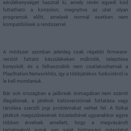
sérülékenységet használ ki, amely révén egyedi kód
futtatható a konzolon, megnyitva az utat olyan
programok előtt, amelyek normál esetben nem
kompatibilisek a rendszerrel.
A módszer azonban jelenleg csak régebbi firmware-
verziót futtató készülékeken működik, telepítése
bonyolult, és a felhasználók nem csatlakozhatnak a
PlayStation Networkhöz, így a többjátékos funkciókról is
le kell mondaniuk.
Bár sok országban a jailbreak önmagában nem számít
illegálisnak, a játékok kalózverzióinak futtatása vagy
tárolása szerzői jogi problémákat vethet fel. A fizikai
játékok megszűnésének közeledtével ugyanakkor egyre
többen érvelnek amellett, hogy a megvásárolt
tartalmakról joguk van saját biztonsági másolatot