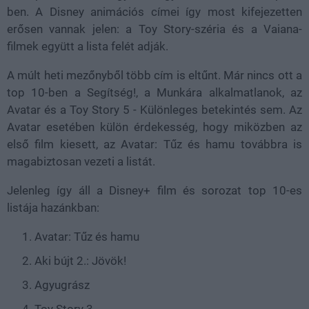
ben. A Disney animációs címei így most kifejezetten
erősen vannak jelen: a Toy Story-széria és a Vaiana-
filmek együtt a lista felét adják.
A múlt heti mezőnyből több cím is eltűnt. Már nincs ott a
top 10-ben a Segítség!, a Munkára alkalmatlanok, az
Avatar és a Toy Story 5 - Különleges betekintés sem. Az
Avatar esetében külön érdekesség, hogy miközben az
első film kiesett, az Avatar: Tűz és hamu továbbra is
magabiztosan vezeti a listát.
Jelenleg így áll a Disney+ film és sorozat top 10-es
listája hazánkban:
Avatar: Tűz és hamu
Aki bújt 2.: Jövök!
Agyugrász