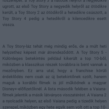
főszerepet: a Toy Story 3 a hatodik helyről a negyedikre
ugrott, az első Toy Story a negyedik helyről az ötödikre
került, a Toy Story 2 az ötödikről a hetedikre csúszott, a
Toy Story 4 pedig a hetedikről a kilencedikre esett
vissza.
A Toy Story-láz tehát még mindig erős, de a múlt heti
helyzethez képest már átrendeződött. A Toy Story 5 -
Különleges betekintés például kikerült a top 10-ből,
miközben a klasszikus részek továbbra is bent vannak a
mezőnyben. Ez arra utal, hogy a franchise körüli
érdeklődés nem csak az új betekintőnek szólt, hanem
maguk a korábbi filmek is jól működnek a magyar
Disney+-előfizetőknél. A lista második felében a Vaiana-
filmek jelentik a másik látványos visszatérést. A Vaiana 2
a nyolcadik helyen, az első Vaiana pedig a tizedik helyen
szerepel, miközben egy hete egyik sem volt ott a top 10-