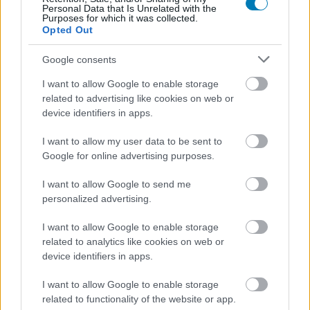
Personal Data that Is Unrelated with the
Purposes for which it was collected.
Opted Out
Google consents
I want to allow Google to enable storage
Hozzászólások
related to advertising like cookies on web or
device identifiers in apps.
I want to allow my user data to be sent to
Hirtelen megnőtt a kereslet a
Google for online advertising purposes.
PS5 konzolok feltörése iránt
I want to allow Google to send me
personalized advertising.
Rixon
|
2026 július 6. 13:04
I want to allow Google to enable storage
related to analytics like cookies on web or
device identifiers in apps.
Valamilyen okból kifolyólag múlt szerda óta
I want to allow Google to enable storage
sokkal többen akarnak kalózkodni, mint
related to functionality of the website or app.
ezelőtt.