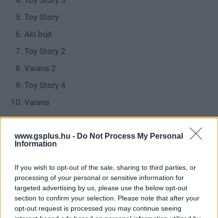
Toy Story 3
Toy Story
Aki bújt
Toy Story 2
Vaiana 2
Toy Story 4
Vaiana
Nem akarsz lemaradni semmiről?
www.gsplus.hu -
Do Not Process My Personal
Information
Rengeteg hír és cikk vár rád, lehet, hogy éppen nem
jön szembe GSO-n vagy a social médiában. Segítünk,
If you wish to opt-out of the sale, sharing to third parties, or
hogy naprakész maradj, kiválogatjuk neked a
processing of your personal or sensitive information for
legjobbakat,
iratkozz fel hírlevelünkre!
targeted advertising by us, please use the below opt-out
section to confirm your selection. Please note that after your
opt-out request is processed you may continue seeing