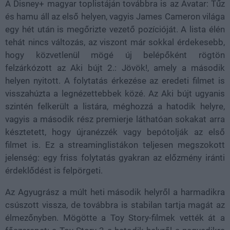
A Disney+ magyar toplistáján továbbra is az Avatar: Tűz
és hamu áll az első helyen, vagyis James Cameron világa
egy hét után is megőrizte vezető pozícióját. A lista élén
tehát nincs változás, az viszont már sokkal érdekesebb,
hogy közvetlenül mögé új belépőként rögtön
felzárkózott az Aki bújt 2.: Jövök!, amely a második
helyen nyitott. A folytatás érkezése az eredeti filmet is
visszahúzta a legnézettebbek közé. Az Aki bújt ugyanis
szintén felkerült a listára, méghozzá a hatodik helyre,
vagyis a második rész premierje láthatóan sokakat arra
késztetett, hogy újranézzék vagy bepótolják az első
filmet is. Ez a streaminglistákon teljesen megszokott
jelenség: egy friss folytatás gyakran az előzmény iránti
érdeklődést is felpörgeti.
Az Agyugrász a múlt heti második helyről a harmadikra
csúszott vissza, de továbbra is stabilan tartja magát az
élmezőnyben. Mögötte a Toy Story-filmek vették át a