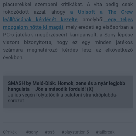
piacterekkel szembeni kritikákat. A vita pedig csak
fokozódott azzal, ahogy
a Ubisoft a The Crew
leállításának kérdését kezelte
, amelyből
egy teljes
mozgalom nőtte ki magát
, mely eredetileg elsősorban a
PC-s játékok megőrzéséért kampányolt, a Sony lépése
viszont bizonyította, hogy ez egy minden játékos
számára meghatározó kérdés lesz az elkövetkező
években.
SMASH by Meló-Diák: Homok, zene és a nyár legjobb
hangulata – Jön a második forduló! (X)
Július végén folytatódik a balatoni strandröplabda-
sorozat.
Címkék:
#sony
#ps5
#playstation 5
#jailbreak