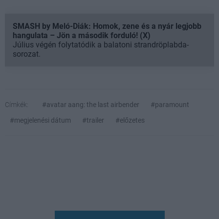
SMASH by Meló-Diák: Homok, zene és a nyár legjobb
hangulata – Jön a második forduló! (X)
Július végén folytatódik a balatoni strandröplabda-
sorozat.
Címkék:
#avatar aang: the last airbender
#paramount
#megjelenési dátum
#trailer
#előzetes