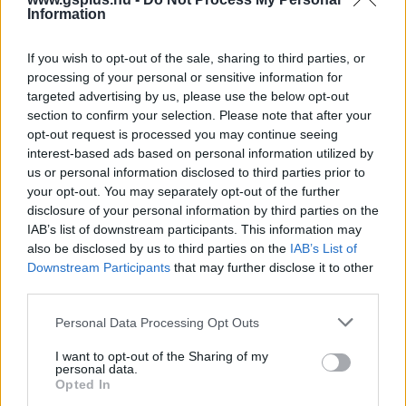
Information
Rixon
|
2026 július 7. 17:41
If you wish to opt-out of the sale, sharing to third parties, or
Az adás visszatér, a hírszolgáltatás továbbra is
processing of your personal or sensitive information for
targeted advertising by us, please use the below opt-out
szünetel.
section to confirm your selection. Please note that after your
opt-out request is processed you may continue seeing
Loaded
:
Unmute
21.86%
interest-based ads based on personal information utilized by
us or personal information disclosed to third parties prior to
Miután megérkezett a közmédiába az új, ideiglenes
your opt-out. You may separately opt-out of the further
disclosure of your personal information by third parties on the
vezetés, amiről a délutáni híradóban értesítették is a
IAB’s list of downstream participants. This information may
nézőket, majd
az adás elsötétült és a képernyőn egy
also be disclosed by us to third parties on the
IAB’s List of
üzenet jelent meg
. Ebben a közmédia bocsánatot kér a
Downstream Participants
that may further disclose it to other
nézőktől az elmúlt évek működéséért és ígéretet tesz
third parties.
arra, hogy a jövőben más működés fog megvalósulni.
Please note that this website/app uses one or more Google
Personal Data Processing Opt Outs
services and may gather and store information including but
not limited to your visit or usage behaviour. You may click to
I want to opt-out of the Sharing of my
personal data.
grant or deny consent to Google and its third-party tags to
Opted In
use your data for below specified purposes in below Google