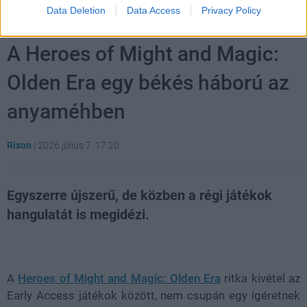
Data Deletion
Data Access
Privacy Policy
A Heroes of Might and Magic:
Olden Era egy békés háború az
anyaméhben
Rixon
|
2026 július 7. 17:20
Egyszerre újszerű, de közben a régi játékok
hangulatát is megidézi.
Loaded
:
Unmute
21.86%
A
Heroes of Might and Magic: Olden Era
ritka kivétel az
Early Access játékok között, nem csupán egy ígéretnek