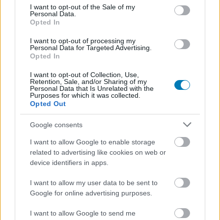
consent section.
I want to opt-out of the Sale of my
Personal Data.
Opted In
I want to opt-out of processing my
Personal Data for Targeted Advertising.
Opted In
I want to opt-out of Collection, Use,
Retention, Sale, and/or Sharing of my
Personal Data that Is Unrelated with the
Purposes for which it was collected.
Opted Out
Nem sokkal később Magyar Péter Facebook-oldalán
jelentette be, hogy 1956 70. évfordulója előtt tisztelegve
Google consents
még ma, 19:56 perckor újraindul az adás, ám a
I want to allow Google to enable storage
hírszolgáltatás az átalakítások eszközöléséig szünetelni
related to advertising like cookies on web or
fog. Ehelyett filmeket fognak adni a csatornán.
device identifiers in apps.
I want to allow my user data to be sent to
Google for online advertising purposes.
Nagyon kíváncsian várjuk, hogy vajon melyik filmmel
I want to allow Google to send me
indítanak majd, mely akár jelzésértékű is lehet. Nektek