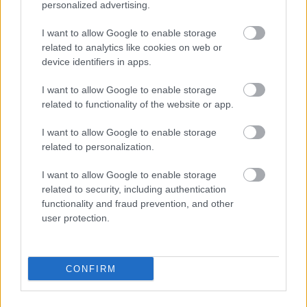
personalized advertising.
van tippetek? Mindenképp írjátok meg odalent, a
kommentek között!
I want to allow Google to enable storage
related to analytics like cookies on web or
device identifiers in apps.
SMASH by Meló-Diák: Homok, zene és a nyár legjobb
I want to allow Google to enable storage
hangulata – Jön a második forduló! (X)
related to functionality of the website or app.
Július végén folytatódik a balatoni strandröplabda-
sorozat.
I want to allow Google to enable storage
related to personalization.
I want to allow Google to enable storage
related to security, including authentication
Címkék:
#m1
#közmédia
#filmek
#újraindulás
functionality and fraud prevention, and other
user protection.
#magyar péter
CONFIRM