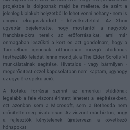
projektbe is dolgoznak majd be mellette, de azért a
jelenleg kialakult helyzetből le lehet vonni néhány - nem is
annyira elrugaszkodott - következtetést. Az Xbox
ugyebár bejelentette, hogy mostantól a nagyobb
franchise-okra terelik az erőforrásaikat, ami már
önmagában leszűkíti a kört és azt gondolnám, hogy a
Tamrielben igencsak otthonosan mozgó stúdiónak
testhezálló feladat lenne mondjuk a The Elder Scrolls VI
munkálatainak segítése. Hivatalos - vagy bármilyen -
megerősítést ezzel kapcsolatban nem kaptam, úgyhogy
ez egyelőre spekuláció.
A Kotaku forrásai szerint az amerikai stúdiónak
legalább a fele viszont érintett lehetett a leépítésekben,
ezt azonban sem a Microsoft, sem a Bethesda nem
erősítette meg hivatalosan. Az viszont már biztos, hogy
a fejlesztők kénytelenek újratervezni a következő
hónapokat.