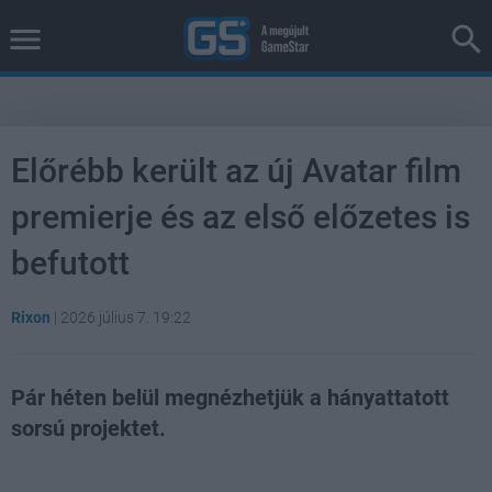
Előrébb került az új Avatar film
premierje és az első előzetes is
befutott
Rixon
|
2026 július 7. 19:22
Pár héten belül megnézhetjük a hányattatott
sorsú projektet.
Loaded
:
Unmute
40.98%