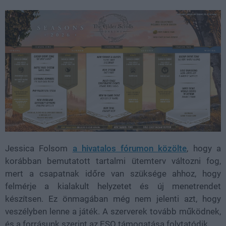
Jessica Folsom
a hivatalos fórumon közölte
, hogy a
korábban bemutatott tartalmi ütemterv változni fog,
mert a csapatnak időre van szüksége ahhoz, hogy
felmérje a kialakult helyzetet és új menetrendet
készítsen. Ez önmagában még nem jelenti azt, hogy
veszélyben lenne a játék. A szerverek tovább működnek,
és a forrásunk szerint az ESO támogatása folytatódik.