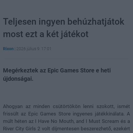
Teljesen ingyen behúzhatjátok
most ezt a két játékot
Rixon
|
2026 július 9. 17:01
Megérkeztek az Epic Games Store e heti
újdonságai.
Loaded
:
Unmute
21.86%
Ahogyan az minden csütörtökön lenni szokott, ismét
frissült az Epic Games Store ingyenes játékkínálata. A
múlt héten az I Have No Mouth, and I Must Scream és a
River City Girls 2 volt díjmentesen beszerezhető, ezekért