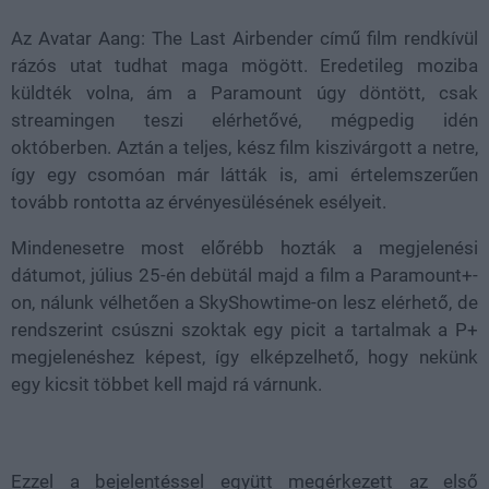
Az Avatar Aang: The Last Airbender című film rendkívül
rázós utat tudhat maga mögött. Eredetileg moziba
küldték volna, ám a Paramount úgy döntött, csak
streamingen teszi elérhetővé, mégpedig idén
októberben. Aztán a teljes, kész film kiszivárgott a netre,
így egy csomóan már látták is, ami értelemszerűen
tovább rontotta az érvényesülésének esélyeit.
Mindenesetre most előrébb hozták a megjelenési
dátumot, július 25-én debütál majd a film a Paramount+-
on, nálunk vélhetően a SkyShowtime-on lesz elérhető, de
rendszerint csúszni szoktak egy picit a tartalmak a P+
megjelenéshez képest, így elképzelhető, hogy nekünk
egy kicsit többet kell majd rá várnunk.
Ezzel a bejelentéssel együtt megérkezett az első