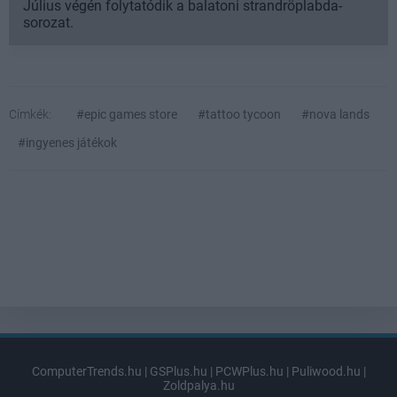
Július végén folytatódik a balatoni strandröplabda-
sorozat.
Címkék:
#epic games store
#tattoo tycoon
#nova lands
#ingyenes játékok
ComputerTrends.hu
|
GSPlus.hu
|
PCWPlus.hu
|
Puliwood.hu
|
Zoldpalya.hu