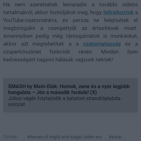
Ha nem szeretnétek lemaradni a további videós
tartalmakról, akkor fontoljátok meg, hogy
feliratkoztok
a
YouTube-csatornánkra, és persze ne felejtsétek el
megbirizgálni a csengettyűt az értesítések miatt.
Amennyiben pedig még támogatnátok is munkánkat,
akkor azt megtehetitek a a
csatornatagság
és a
szuperköszönet funkciók révén. Minden ilyen
kedvességért nagyon hálásak vagyunk nektek!
SMASH by Meló-Diák: Homok, zene és a nyár legjobb
hangulata – Jön a második forduló! (X)
Július végén folytatódik a balatoni strandröplabda-
sorozat.
Címkék:
#heroes of might and magic: olden era
#korai