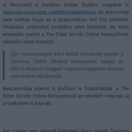
A Microsoft a
ZeniMax Online Studios
csapatát is
alaposan megvágta a hétfői bejelentéssel,
de akkor még
nem tudtuk, hogy ez a gyakorlatban mit fog jelenteni.
Hivatalos számokat továbbra sem közöltek, de több
értesülés szerint a
The Elder Scrolls Online
fejlesztőinek
jelentős része távozott.
Egy névtelenséget kérő belső forrásunk szerint a
Zenimax Online Studios Hungaryból, vagyis az
ESO-n dolgozó magyar csapatból egyetlen embert
sem kellett elküldeniük.
Beszámolója szerint a jövőben is folytathatják a The
Elder Scrolls Online támogatását és emellett még egy új
projekteket is kapnak.
Azt sajnos nem sikerült kideríteni, hogy melyik Zenimax