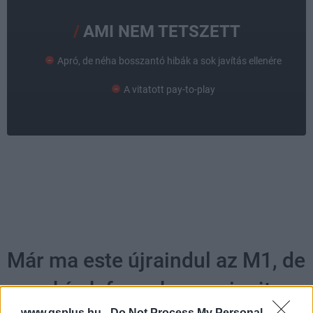
AMI NEM TETSZETT
Apró, de néha bosszantó hibák a sok javítás ellenére
A vitatott pay-to-play
Már ma este újraindul az M1, de
nem hírek fognak menni rajta
www.gsplus.hu -
Do Not Process My Personal