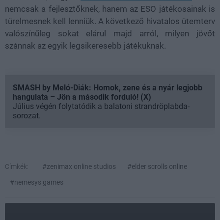
nemcsak a fejlesztőknek, hanem az ESO játékosainak is
türelmesnek kell lenniük. A következő hivatalos ütemterv
valószínűleg sokat elárul majd arról, milyen jövőt
szánnak az egyik legsikeresebb játékuknak.
SMASH by Meló-Diák: Homok, zene és a nyár legjobb
hangulata – Jön a második forduló! (X)
Július végén folytatódik a balatoni strandröplabda-
sorozat.
Címkék:
#zenimax online studios
#elder scrolls online
#nemesys games