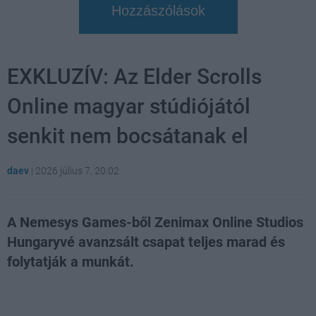
Hozzászólások
EXKLUZÍV: Az Elder Scrolls
Online magyar stúdiójától
senkit nem bocsátanak el
daev
|
2026 július 7. 20:02
A Nemesys Games-ből Zenimax Online Studios
Hungaryvé avanzsált csapat teljes marad és
folytatják a munkát.
Loaded
:
Unmute
21.86%