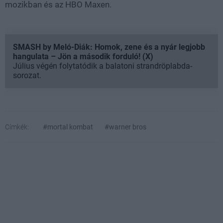
mozikban és az HBO Maxen.
SMASH by Meló-Diák: Homok, zene és a nyár legjobb
hangulata – Jön a második forduló! (X)
Július végén folytatódik a balatoni strandröplabda-
sorozat.
Címkék:
#mortal kombat
#warner bros