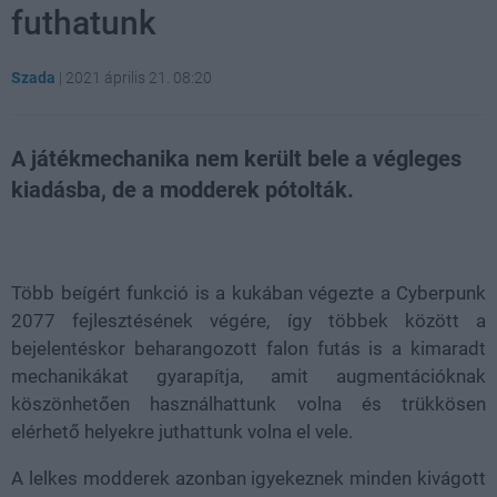
futhatunk
Szada
|
2021 április 21. 08:20
A játékmechanika nem került bele a végleges
kiadásba, de a modderek pótolták.
Loaded
:
Unmute
21.86%
Több beígért funkció is a kukában végezte a Cyberpunk
2077 fejlesztésének végére, így többek között a
bejelentéskor beharangozott falon futás is a kimaradt
mechanikákat gyarapítja, amit augmentációknak
köszönhetően használhattunk volna és trükkösen
elérhető helyekre juthattunk volna el vele.
A lelkes modderek azonban igyekeznek minden kivágott