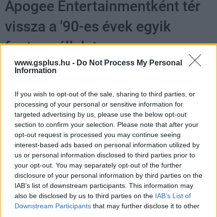
Apogee Entertainmentként tér
vissza a '90-es évek egyik
fontos vállalata
www.gsplus.hu -
Do Not Process My Personal
Information
PacaGS
|
2021 április 20. 20:45
If you wish to opt-out of the sale, sharing to third parties, or
processing of your personal or sensitive information for
A cég anno Apogee Software-ként segítette a
targeted advertising by us, please use the below opt-out
Duke Nukem sorozat, a Max Payne és számos
section to confirm your selection. Please note that after your
klasszikus sikerét.
opt-out request is processed you may continue seeing
interest-based ads based on personal information utilized by
Loaded
:
Unmute
us or personal information disclosed to third parties prior to
21.86%
your opt-out. You may separately opt-out of the further
disclosure of your personal information by third parties on the
Aki játszott valaha Duke Nukem játékkal (a Foreveren
IAB’s list of downstream participants. This information may
kívül), annak bizonyára ismerős az Apogee Software
also be disclosed by us to third parties on the
IAB’s List of
neve, de a cég nem csak emiatt ismert: nekik
Downstream Participants
that may further disclose it to other
köszönhető például az is, hogy elterjedt a '90-es években
third parties.