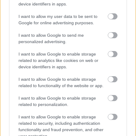
Meglátjuk, mi lesz ebből az egészből, de jó indie
device identifiers in apps.
játékokat mindig szívesen látunk, és örülünk, ha
I want to allow my user data to be sent to
tapasztalt szakemberek adnak nekik kezdőlökést. Az
Google for online advertising purposes.
már önmagában öröm, hogy a bejelentést Jon St John,
Duke szinkronhangja szálította.
I want to allow Google to send me
personalized advertising.
I want to allow Google to enable storage
related to analytics like cookies on web or
device identifiers in apps.
I want to allow Google to enable storage
related to functionality of the website or app.
I want to allow Google to enable storage
related to personalization.
I want to allow Google to enable storage
related to security, including authentication
functionality and fraud prevention, and other
user protection.