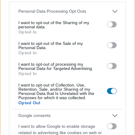
népszerű shareware terjesztési modell. Az eredeti
Please note that this website/app uses one or more Google
Personal Data Processing Opt Outs
Apogee-t 1996-ban keresztelték át 3D Realmsre, a logó
services and may gather and store information including but
és a név jogai pedig 2008-ban szálltak át Terry Nagyra,
not limited to your visit or usage behaviour. You may click to
I want to opt-out of the Sharing of my
personal data.
aki Apogee Software, LLC néven alapított új céget, mely
grant or deny consent to Google and its third-party tags to
Opted In
use your data for below specified purposes in below Google
a retro Ion Fury, valamint a 2013-as Rise of the Triad
consent section.
kiadásában segített, és annak Remasterét jelentette be
I want to opt-out of the Sale of my
Personal Data.
tavaly szeptemberben.
Opted In
I want to opt-out of processing my
Personal Data for Targeted Advertising.
Opted In
Ma azonban az eredeti alapító, Scott Miller bejelentette,
I want to opt-out of Collection, Use,
hogy Naggyal szövetkezve a céget Apogee
Retention, Sale, and/or Sharing of my
Personal Data that Is Unrelated with the
Entertainmentre keresztelik át, és független
Purposes for which it was collected.
fejlesztőknek kívánnak segíteni, hogy elindulhassanak a
Opted Out
videojátékok világában. Egy túlélő platformert már
Google consents
bejelentettek: ez lesz a Residual, amit az OrangePixel
fejleszt.
I want to allow Google to enable storage
related to advertising like cookies on web or