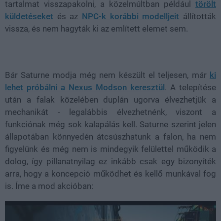
tartalmat visszapakolni, a közelmúltban például
törölt
küldetéseket
és az
NPC-k korábbi modelljeit
állították
vissza, és nem hagyták ki az említett elemet sem.
Bár Saturne modja még nem készült el teljesen, már
ki
lehet próbálni a Nexus Modson keresztül
. A telepítése
után a falak közelében duplán ugorva élvezhetjük a
mechanikát - legalábbis élvezhetnénk, viszont a
funkciónak még sok kalapálás kell. Saturne szerint jelen
állapotában könnyedén átcsúszhatunk a falon, ha nem
figyelünk és még nem is mindegyik felülettel működik a
dolog, így pillanatnyilag ez inkább csak egy bizonyíték
arra, hogy a koncepció működhet és kellő munkával fog
is. Íme a mod akcióban: