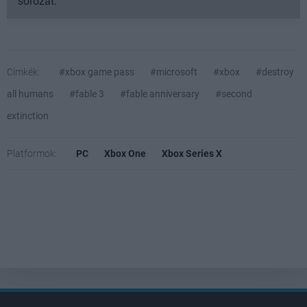
sorozat.
Címkék:
#xbox game pass
#microsoft
#xbox
#destroy
all humans
#fable 3
#fable anniversary
#second
extinction
Platformok:
PC
Xbox One
Xbox Series X