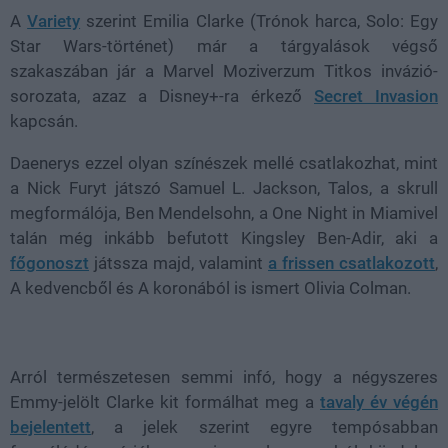
A
Variety
szerint Emilia Clarke (Trónok harca, Solo: Egy
Star Wars-történet) már a tárgyalások végső
szakaszában jár a Marvel Moziverzum Titkos invázió-
sorozata, azaz a Disney+-ra érkező
Secret Invasion
kapcsán.
Daenerys ezzel olyan színészek mellé csatlakozhat, mint
a Nick Furyt játszó Samuel L. Jackson, Talos, a skrull
megformálója, Ben Mendelsohn, a One Night in Miamivel
talán még inkább befutott Kingsley Ben-Adir, aki a
főgonoszt
játssza majd, valamint
a frissen csatlakozott
,
A kedvencből és A koronából is ismert Olivia Colman.
Arról természetesen semmi infó, hogy a négyszeres
Emmy-jelölt Clarke kit formálhat meg a
tavaly év végén
bejelentett
, a jelek szerint egyre tempósabban