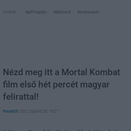
Címkék:
#jeff kaplan
#blizzard
#overwatch
Nézd meg itt a Mortal Kombat
film első hét percét magyar
felirattal!
PacaGS
|
2021 április 20. 18:27