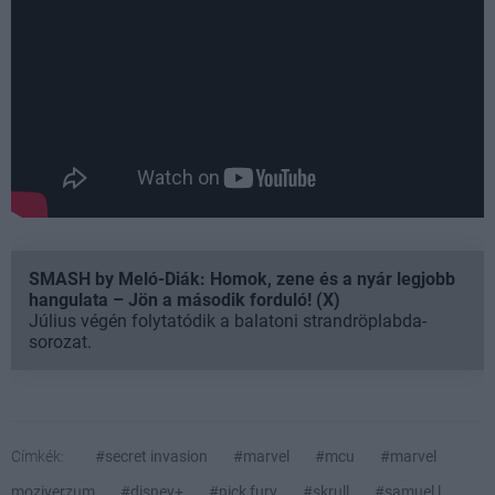
SMASH by Meló-Diák: Homok, zene és a nyár legjobb
hangulata – Jön a második forduló! (X)
Július végén folytatódik a balatoni strandröplabda-
sorozat.
Címkék:
#secret invasion
#marvel
#mcu
#marvel
moziverzum
#disney+
#nick fury
#skrull
#samuel l.