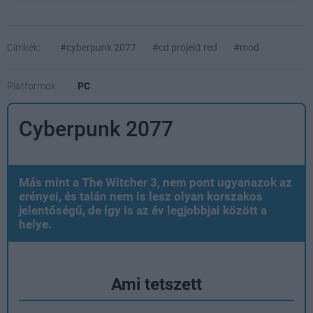
Címkék:
#cyberpunk 2077
#cd projekt red
#mod
Platformok:
PC
Cyberpunk 2077
Más mint a The Witcher 3, nem pont ugyanazok az
erényei, és talán nem is lesz olyan korszakos
jelentőségű, de így is az év legjobbjai között a
helye.
Ami tetszett