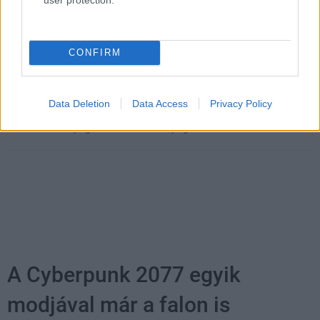
SMASH by Meló-Diák: Homok, zene és a nyár legjobb
hangulata – Jön a második forduló! (X)
Július végén folytatódik a balatoni strandröplabda-
CONFIRM
sorozat.
Data Deletion
Data Access
Privacy Policy
Címkék:
#apogee software
#apogee entertainment
A Cyberpunk 2077 egyik
modjával már a falon is