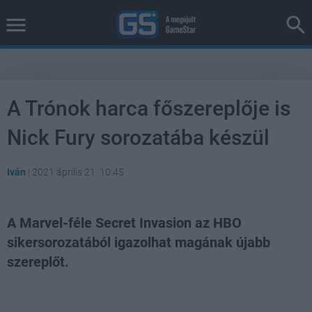
A Trónok harca főszereplője is
Nick Fury sorozatába készül
Iván
|
2021 április 21. 10:45
A Marvel-féle Secret Invasion az HBO
sikersorozatából igazolhat magának újabb
szereplőt.
Loaded
:
Unmute
41.21%