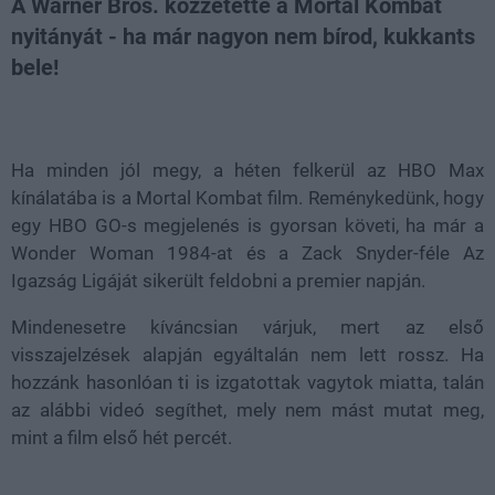
A Warner Bros. közzétette a Mortal Kombat
nyitányát - ha már nagyon nem bírod, kukkants
bele!
Loaded
:
Unmute
21.86%
Ha minden jól megy, a héten felkerül az HBO Max
kínálatába is a Mortal Kombat film. Reménykedünk, hogy
egy HBO GO-s megjelenés is gyorsan követi, ha már a
Wonder Woman 1984-at és a Zack Snyder-féle Az
Igazság Ligáját sikerült feldobni a premier napján.
Mindenesetre kíváncsian várjuk, mert az első
visszajelzések alapján egyáltalán nem lett rossz. Ha
hozzánk hasonlóan ti is izgatottak vagytok miatta, talán
az alábbi videó segíthet, mely nem mást mutat meg,
mint a film első hét percét.