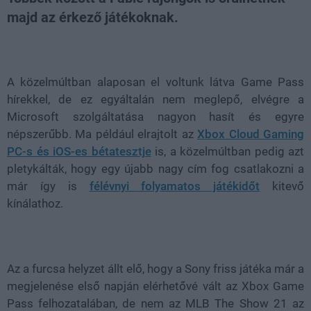
majd az érkező játékoknak.
Loaded
:
Unmute
21.86%
A közelmúltban alaposan el voltunk látva Game Pass
hírekkel, de ez egyáltalán nem meglepő, elvégre a
Microsoft szolgáltatása nagyon hasít és egyre
népszerűbb. Ma például elrajtolt az
Xbox Cloud Gaming
PC-s és iOS-es bétatesztje
is, a közelmúltban pedig azt
pletykálták, hogy egy újabb nagy cím fog csatlakozni a
már így is
félévnyi folyamatos játékidőt
kitevő
kínálathoz.
Az a furcsa helyzet állt elő, hogy a Sony friss játéka már a
megjelenése első napján elérhetővé vált az Xbox Game
Pass felhozatalában, de nem az MLB The Show 21 az