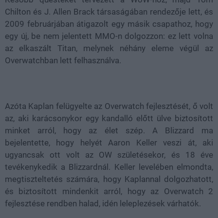
Chilton és J. Allen Brack társaságában rendezője lett, és
2009 februárjában átigazolt egy másik csapathoz, hogy
egy új, be nem jelentett MMO-n dolgozzon: ez lett volna
az elkaszált Titan, melynek néhány eleme végül az
Overwatchban lett felhasználva.
Azóta Kaplan felügyelte az Overwatch fejlesztését, ő volt
az, aki karácsonykor egy kandalló előtt ülve biztosított
minket arról, hogy az élet szép. A Blizzard ma
bejelentette, hogy helyét Aaron Keller veszi át, aki
ugyancsak ott volt az OW születésekor, és 18 éve
tevékenykedik a Blizzardnál. Keller levelében elmondta,
megtiszteltetés számára, hogy Kaplannal dolgozhatott,
és biztosított mindenkit arról, hogy az Overwatch 2
fejlesztése rendben halad, idén leleplezések várhatók.