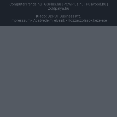
ComputerTrends.hu
|
GSPlus.hu
|
PCWPlus.hu
|
Puliwood.hu
|
Zoldpalya.hu
Kiadó:
BDPST Business Kft.
Impresszum
-
Adatvédelmi elveink
-
Hozzászólások kezelése