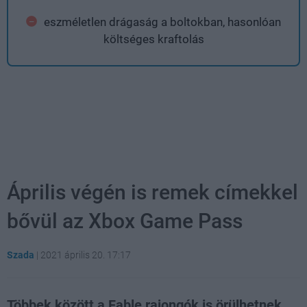
eszméletlen drágaság a boltokban, hasonlóan
költséges kraftolás
Április végén is remek címekkel
bővül az Xbox Game Pass
Szada
|
2021 április 20. 17:17
Többek között a Fable rajongók is örülhetnek