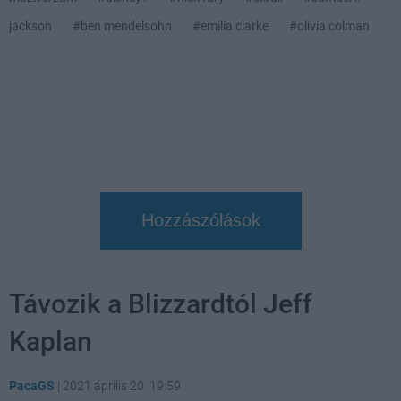
jackson
#ben mendelsohn
#emilia clarke
#olivia colman
Hozzászólások
Távozik a Blizzardtól Jeff
Kaplan
PacaGS
|
2021 április 20. 19:59