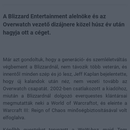
A Blizzard Entertainment alelnöke és az
Overwatch vezető dizájnere közel húsz év után
hagyja ott a céget.
Loaded
:
Unmute
21.86%
Már azt gondoltuk, hogy a generáció- és szemléletváltás
végbement a Blizzardnál, nem távozik több veterán, és
innentől minden szép és jó lesz, Jeff Kaplan bejelentette,
hogy új kalandok után néz, nem vezeti tovább az
Overwatch csapatát. 2002-ben csatlakozott a kiadóhoz,
miután a Blizzardnál dolgozó everquestes klántársai
megmutatták neki a World of Warcraftot, és eleinte a
Warcraft III: Reign of Chaos minőségbiztosításával volt
elfoglalva.
Később questeket tervezett a WoW-hoz, majd Tom