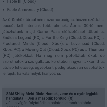
Fable III (Cloud)
Fable Anniversary (Cloud)
Az örömhöz társul némi szomorúság is, hiszen ezúttal is
búcsút kell intenünk több címnek. Április 30-tól nem
játszhatunk majd Game Pass előfizetéssel többé az
Endless Legend (PC), a For the King (Cloud, Xbox, PC), a
Fractured Minds (Cloud, Xbox), a Levelhead (Cloud,
Xbox, PC), a Moving Out (Cloud, Xbox, PC) és a Thumper
(PC) játékokkal. Ha még nem pótoltátok őket, de
szeretnétek a szolgáltatás keretében ingyen, akkor itt az
utolsó lehetőség, egyébként pedig akciósan csaphattok
le rájuk, ha valamelyik hiányozna.
SMASH by Meló-Diák: Homok, zene és a nyár legjobb
hangulata – Jön a második forduló! (X)
Július végén folytatódik a balatoni strandröplabda-