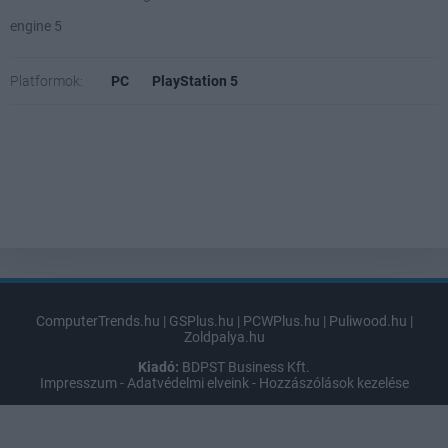
engine 5
Platformok:
PC
PlayStation 5
ComputerTrends.hu
|
GSPlus.hu
|
PCWPlus.hu
|
Puliwood.hu
|
Zoldpalya.hu
Kiadó:
BDPST Business Kft.
Impresszum
-
Adatvédelmi elveink
-
Hozzászólások kezelése