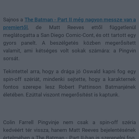
Loaded
:
Unmute
38.16%
Sajnos a
The Batman - Part II még nagyon messze van a
premiertől
, de Matt Reeves ettől függetlenül
meglátogatta a San Diego Comic-Cont, és ott tartott egy
gyors panelt. A beszélgetés közben megerősített
valamit, ami kétséges volt sokak számára: a Pingvin
sorsát.
Tekintettel arra, hogy a drága jó Oswald kapni fog egy
spin-off szériát, mindenki sejtette, hogy a karakternek
fontos szerepe lesz Robert Pattinson Batmanjének
életében. Ezúttal viszont megerősítést is kaptunk.
Colin Farrell Pingvinje nem csak a spin-off széria
kedvéért tér vissza, hanem Matt Reeves bejelentésének
értelmében a The Batman - Part II-ban is szerepelni fog.