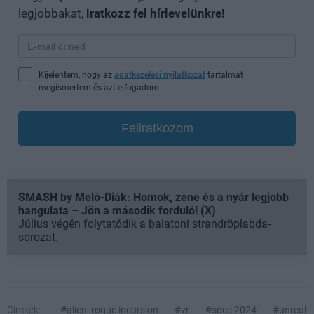
legjobbakat,
iratkozz fel hírlevelünkre!
Kijelentem, hogy az
adatkezelési nyilatkozat
tartalmát
megismertem és azt elfogadom.
Feliratkozom
SMASH by Meló-Diák: Homok, zene és a nyár legjobb
hangulata – Jön a második forduló! (X)
Július végén folytatódik a balatoni strandröplabda-
sorozat.
Címkék:
#alien: rogue incursion
#vr
#sdcc 2024
#unreal