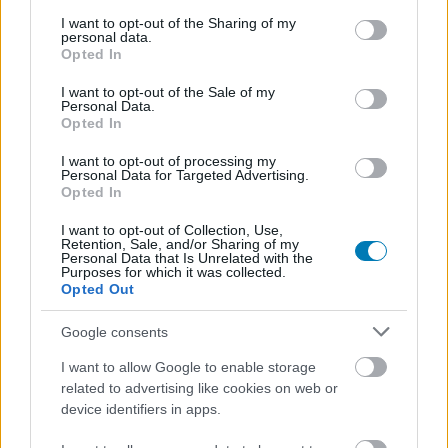
services and may gather and store information including but
not limited to your visit or usage behaviour. You may click to
I want to opt-out of the Sharing of my
personal data.
grant or deny consent to Google and its third-party tags to
Opted In
use your data for below specified purposes in below Google
Bemutatkozott az új Alien játék
consent section.
I want to opt-out of the Sale of my
Personal Data.
hőse és xenomorphja
Opted In
I want to opt-out of processing my
Hunter_GS
|
2024 július 29. 19:03
Personal Data for Targeted Advertising.
Opted In
I want to opt-out of Collection, Use,
A San Diego Comic-Con 2024-en nem maradt el
Retention, Sale, and/or Sharing of my
Personal Data that Is Unrelated with the
a sci-fi ijesztgetés sem.
Purposes for which it was collected.
Opted Out
Loaded
:
Unmute
21.65%
Google consents
Az SDCC általában képregényekre, filmekre és
I want to allow Google to enable storage
sorozatokra koncentrál, de persze a játékipar is villant
related to advertising like cookies on web or
device identifiers in apps.
pár finom újdonságot a San Diegói esemény keretében.
A
Marvel Rivals például egy nagyon menő új trailerrel