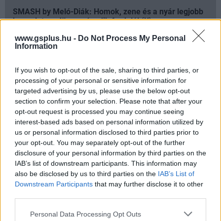
SMASH by Meló-Diák: Homok, zene és a nyár legjobb
hangulata – Jön a második forduló! (X)
Július végén folytatódik a balatoni strandröplabda-
www.gsplus.hu -
Do Not Process My Personal
sorozat.
Information
If you wish to opt-out of the sale, sharing to third parties, or
processing of your personal or sensitive information for
Címkék:
#the batman
#the penguin
#a pingvin
#colin
targeted advertising by us, please use the below opt-out
section to confirm your selection. Please note that after your
farrell
#matt reeves
opt-out request is processed you may continue seeing
interest-based ads based on personal information utilized by
us or personal information disclosed to third parties prior to
your opt-out. You may separately opt-out of the further
disclosure of your personal information by third parties on the
IAB’s list of downstream participants. This information may
also be disclosed by us to third parties on the
IAB’s List of
Downstream Participants
that may further disclose it to other
third parties.
Please note that this website/app uses one or more Google
Hozzászólások
Personal Data Processing Opt Outs