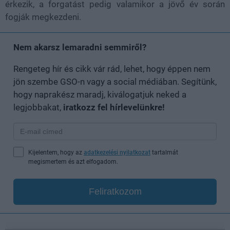
érkezik, a forgatást pedig valamikor a jövő év során
fogják megkezdeni.
Nem akarsz lemaradni semmiről?
Rengeteg hír és cikk vár rád, lehet, hogy éppen nem
jön szembe GSO-n vagy a social médiában. Segítünk,
hogy naprakész maradj, kiválogatjuk neked a
legjobbakat,
iratkozz fel hírlevelünkre!
Kijelentem, hogy az
adatkezelési nyilatkozat
tartalmát
megismertem és azt elfogadom.
Feliratkozom