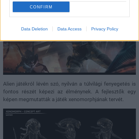
CONFIRM
Data Deletion
Data Access
Privacy Policy
Alien játékról lévén szó, nyilván a túlvilági fenyegetés is
fontos részét képezi az élménynek. A fejlesztők egy
képen megmutatták a játék xenomorphjának tervét.