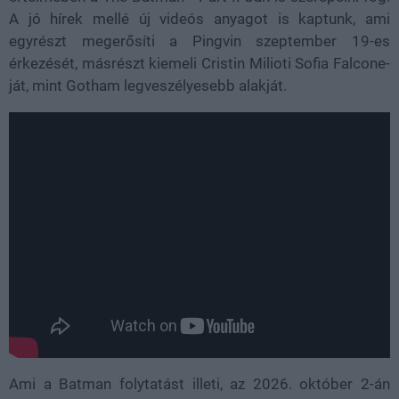
A jó hírek mellé új videós anyagot is kaptunk, ami
egyrészt megerősíti a Pingvin szeptember 19-es
érkezését, másrészt kiemeli Cristin Milioti Sofia Falcone-
ját, mint Gotham legveszélyesebb alakját.
Ami a Batman folytatást illeti, az 2026. október 2-án