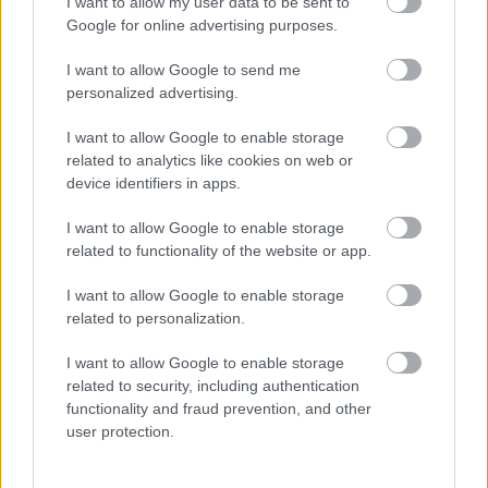
I want to allow my user data to be sent to
jelezte érkezését, míg a
Mortal Kombat 1
Google for online advertising purposes.
fejlesztőcsapata a következő kiegészítőt mutatta meg a
színpadon.
I want to allow Google to send me
personalized advertising.
Szombaton az aréna a Survios srácait is vendégül látta,
I want to allow Google to enable storage
akik a 20th Century Gamesszel karöltve jelenleg az Alien:
related to analytics like cookies on web or
Rogue Incursion című VR-projekten dolgoznak.
device identifiers in apps.
I want to allow Google to enable storage
related to functionality of the website or app.
A Survios kimondott célja, hogy videojátékos formába
I want to allow Google to enable storage
öntse azokat az élményeket, amiket a mozivásznakon
related to personalization.
láthattunk. Hogy ez mennyire fog sikerülni, az majd
elválik, de egyelőre annyi biztos, hogy legalább színészi
I want to allow Google to enable storage
szempontból rendben leszünk. A játék főhőse ugyanis
related to security, including authentication
Zula Hendricks lesz, akinek az Emmy-díjas Andia
functionality and fraud prevention, and other
user protection.
Winslow adja hangját.