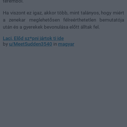
teremből.
Ha viszont ez igaz, akkor több, mint talányos, hogy miért
a zenekar meglehetősen félreérthetetlen bemutatója
után és a gyerekek bevonulása előtt álltak fel.
Laci, Előd sz*pni jártok ti ide
by
u/MeetSudden3540
in
magyar