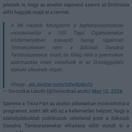
jelezték is, hogy az eredeti napirend szerint az Örömóda
előtt hagyják majd el a termet.
A Mi Hazánk Mozgalom a leghatározottabban
visszautasítja a 100 Tagú Cigányzenekar
közleményében szereplő hazug rágalmat!
Természetesen nem a Sükösdi Danubia
Tamburazenekar miatt, és főleg nem a gyermekek
származása miatt vonultunk ki az Országgyűlés
alakuló ülésének végén.
Ahogy…
pic.twitter.com/tdtwKpbu3z
— Toroczkai László (@ToroczkaiLaszlo)
May 10, 2026
Szerinte a Tisza Párt az utolsó pillanatban módosította a
programot, ezért állt elő az a kellemetlen helyzet, hogy a
szélsőjobboldali politikusok véletlenül pont a Sükösdi
Danubia Tamburazenekar előadása előtt vonult ki a