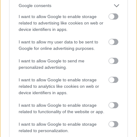
hangulata – Jön a második forduló! (X)
Google consents
Július végén folytatódik a balatoni strandröplabda-
sorozat.
I want to allow Google to enable storage
related to advertising like cookies on web or
device identifiers in apps.
I want to allow my user data to be sent to
Címkék:
#marvel comics
#marvel
#képregény
Google for online advertising purposes.
#vasember
#iron man
#tony stark
I want to allow Google to send me
personalized advertising.
I want to allow Google to enable storage
related to analytics like cookies on web or
device identifiers in apps.
I want to allow Google to enable storage
related to functionality of the website or app.
Hozzászólások
I want to allow Google to enable storage
related to personalization.