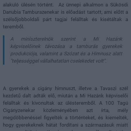
alakuló ülésén történt. Az ünnepi alkalmon a Sükösdi
Danubia Tamburazenekar is előadást tartott, ami előtt a
szélsőjobboldali párt tagjai felálltak és kisétáltak a
teremből.
A miniszterelnök szerint a Mi Hazánk
képviselőinek távozása a tamburás gyerekek
produkciója, valamint a Szózat és a Himnusz alatt
"teljességgel vállalhatatlan cselekedet volt".
A gyerekek a cigány himnuszt, illetve a Tavaszi szél
kezdetű dalt adták elő, miután a Mi Hazánk képviselői
felálltak és kivonultak az ülésteremből. A 100 Tagú
Cigányzenekar közleményében azt írta, mély
megdöbbenéssel figyelték a történteket, és kiemelték,
hogy gyerekeknek hátat fordítani a származásuk miatt