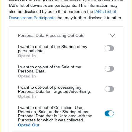
IAB’s list of downstream participants. This information may
also be disclosed by us to third parties on the
IAB’s List of
Nem akarsz lemaradni semmiről?
Downstream Participants
that may further disclose it to other
third parties.
Rengeteg hír és cikk vár rád, lehet, hogy éppen nem
Please note that this website/app uses one or more Google
Personal Data Processing Opt Outs
jön szembe GSO-n vagy a social médiában. Segítünk,
services and may gather and store information including but
hogy naprakész maradj, kiválogatjuk neked a
not limited to your visit or usage behaviour. You may click to
I want to opt-out of the Sharing of my
personal data.
legjobbakat,
iratkozz fel hírlevelünkre!
grant or deny consent to Google and its third-party tags to
Opted In
use your data for below specified purposes in below Google
consent section.
I want to opt-out of the Sale of my
Personal Data.
Opted In
Kijelentem, hogy az
adatkezelési nyilatkozat
tartalmát
megismertem és azt elfogadom.
I want to opt-out of processing my
Personal Data for Targeted Advertising.
Opted In
Feliratkozom
I want to opt-out of Collection, Use,
Retention, Sale, and/or Sharing of my
Personal Data that Is Unrelated with the
Purposes for which it was collected.
Opted Out
SMASH by Meló-Diák: Homok, zene és a nyár legjobb