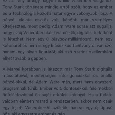
Ez az irány amúgy nagyon is illik Vasember világához.
Tony Stark története mindig arról szólt, hogy az ember
és a technológia közötti határ egyre vékonyabb lesz. A
páncél eleinte eszköz volt, később már személyes
kiterjesztés, most pedig Adam Ware sorsa azt sugallja,
hogy az új Vasember akár test nélküli, digitális tudatként
is létezhet. Nem egy új playboy-milliárdosról, nem egy
katonáról és nem is egy klasszikus tanítványról van szó,
hanem egy olyan figuráról, aki szó szerint szellemként
élhet tovább a gépben.
A Marvel korábban is játszott már Tony Stark digitális
másolataival, mesterséges intelligenciákkal és önálló
páncélokkal, de Adam Ware más, mert nem egyszerű
programnak tűnik. Ember volt, döntésekkel, félelmekkel,
önfeláldozással és saját erkölcsi iránnyal. Ha a tudata
valóban életben marad a rendszerben, akkor nem csak
egy fejlett Vasember-AI születik, hanem egy új típusú
hős, aki egyszerre ember és gép.