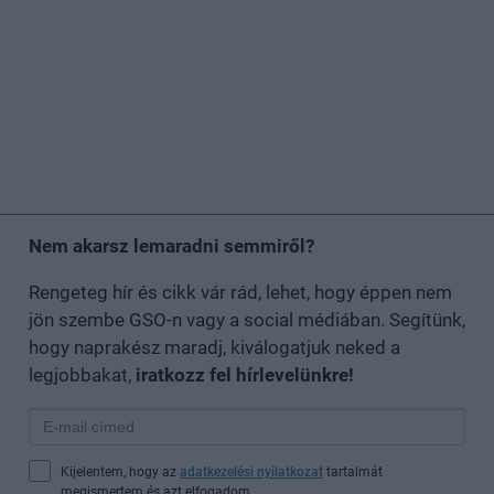
Nem akarsz lemaradni semmiről?
Rengeteg hír és cikk vár rád, lehet, hogy éppen nem
jön szembe GSO-n vagy a social médiában. Segítünk,
hogy naprakész maradj, kiválogatjuk neked a
legjobbakat,
iratkozz fel hírlevelünkre!
Kijelentem, hogy az
adatkezelési nyilatkozat
tartalmát
megismertem és azt elfogadom.