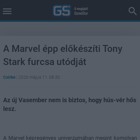
A Marvel épp előkészíti Tony
Stark furcsa utódját
Csirke
|
2026 május 11. 08:30
Az új Vasember nem is biztos, hogy hús-vér hős
lesz.
Loaded
:
Unmute
38.26%
A Marvel képregényes univerzumában megint komolyan