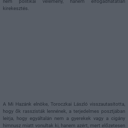
nem politikai vélemény, hanem elfogadhatatlan
kirekesztés.
A Mi Hazánk elnöke, Toroczkai László visszautasította,
hogy ők rasszisták lennének, a terjedelmes posztjában
leírja, hogy egyáltalán nem a gyerekek vagy a cigány
himnusz miatt vonultak ki, hanem azért, mert előzetesen