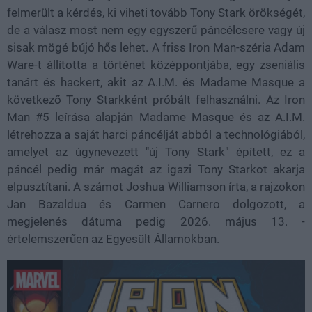
felmerült a kérdés, ki viheti tovább Tony Stark örökségét,
de a válasz most nem egy egyszerű páncélcsere vagy új
sisak mögé bújó hős lehet. A friss Iron Man-széria Adam
Ware-t állította a történet középpontjába, egy zseniális
tanárt és hackert, akit az A.I.M. és Madame Masque a
következő Tony Starkként próbált felhasználni. Az Iron
Man #5 leírása alapján Madame Masque és az A.I.M.
létrehozza a saját harci páncélját abból a technológiából,
amelyet az úgynevezett "új Tony Stark" épített, ez a
páncél pedig már magát az igazi Tony Starkot akarja
elpusztítani. A számot Joshua Williamson írta, a rajzokon
Jan Bazaldua és Carmen Carnero dolgozott, a
megjelenés dátuma pedig 2026. május 13. -
értelemszerűen az Egyesült Államokban.