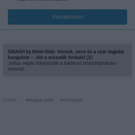
Feliratkozom
SMASH by Meló-Diák: Homok, zene és a nyár legjobb
hangulata – Jön a második forduló! (X)
Július végén folytatódik a balatoni strandröplabda-
sorozat.
Címkék:
#magyar péter
#mi hazánk