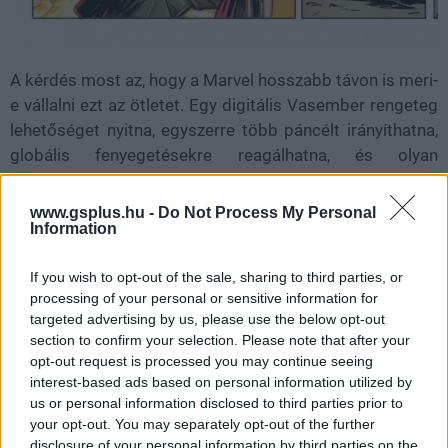
A kérdés most az, hogy a Marvel hosszabb távon is meri-
e vállalni ezt az ötletet. Egy digitális Vasember rengeteg
lehetőséget nyitna, egyszerre több páncélt irányíthatna,
globális fenyegetésekre reagálhatna, és olyan
helyzetekben is jelen lehetne, ahol egy hús-vér hős nem.
Ugyanakkor könnyen túl erőssé vagy túl elvonttá is
www.gsplus.hu -
Do Not Process My Personal
Information
válhat, ha az írók nem találnak hozzá elég emberi
konfliktust.
If you wish to opt-out of the sale, sharing to third parties, or
Az Iron Man #5 tehát nemcsak Tony Stark új ellenségét
processing of your personal or sensitive information for
targeted advertising by us, please use the below opt-out
vezetheti fel, hanem egy egészen másfajta Vasember
section to confirm your selection. Please note that after your
születését is. A Marvel láthatóan nem akarja egyszerűen
opt-out request is processed you may continue seeing
lemásolni Tonyt egy fiatalabb zsenivel, hanem azt
interest-based ads based on personal information utilized by
vizsgálja, mit jelenthet Vasember egy olyan korban, ahol
us or personal information disclosed to third parties prior to
a technológia már nem csak páncélt ad az emberre,
your opt-out. You may separately opt-out of the further
disclosure of your personal information by third parties on the
hanem akár az embert is képes páncéllá változtatni.