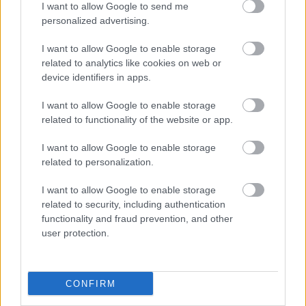
I want to allow Google to send me
personalized advertising.
A Disney+ magyar toplistáján továbbra is az Avatar: Tűz
és hamu áll az első helyen, vagyis James Cameron világa
I want to allow Google to enable storage
egy hét után is megőrizte vezető pozícióját. A lista élén
related to analytics like cookies on web or
device identifiers in apps.
tehát nincs változás, az viszont már sokkal érdekesebb,
hogy közvetlenül mögé új belépőként rögtön
I want to allow Google to enable storage
felzárkózott az Aki bújt 2.: Jövök!, amely a második
related to functionality of the website or app.
helyen nyitott. A folytatás érkezése az eredeti filmet is
visszahúzta a legnézettebbek közé. Az Aki bújt ugyanis
I want to allow Google to enable storage
related to personalization.
szintén felkerült a listára, méghozzá a hatodik helyre,
vagyis a második rész premierje láthatóan sokakat arra
I want to allow Google to enable storage
késztetett, hogy újranézzék vagy bepótolják az első
related to security, including authentication
filmet is. Ez a streaminglistákon teljesen megszokott
functionality and fraud prevention, and other
jelenség: egy friss folytatás gyakran az előzmény iránti
user protection.
érdeklődést is felpörgeti.
Az Agyugrász a múlt heti második helyről a harmadikra
CONFIRM
csúszott vissza, de továbbra is stabilan tartja magát az