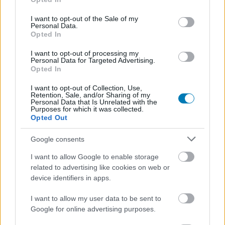
use your data for below specified purposes in below Google
consent section.
I want to opt-out of the Sale of my
Personal Data.
Opted In
Hozzászólások
I want to opt-out of processing my
Personal Data for Targeted Advertising.
Opted In
I want to opt-out of Collection, Use,
Az Avatar maradt az élen, de új
Retention, Sale, and/or Sharing of my
Personal Data that Is Unrelated with the
Purposes for which it was collected.
kihívó érkezett mögé a magyar
Opted Out
Disney+-on
Google consents
I want to allow Google to enable storage
Csirke
|
2026 július 6. 12:02
related to advertising like cookies on web or
device identifiers in apps.
Aki bújt 2 nagyot robbantott a Disney+-on.
I want to allow my user data to be sent to
Google for online advertising purposes.
Loaded
:
Unmute
21.02%