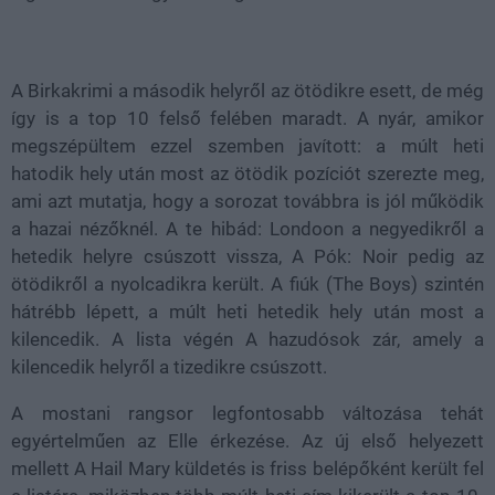
A Birkakrimi a második helyről az ötödikre esett, de még
így is a top 10 felső felében maradt. A nyár, amikor
megszépültem ezzel szemben javított: a múlt heti
hatodik hely után most az ötödik pozíciót szerezte meg,
ami azt mutatja, hogy a sorozat továbbra is jól működik
a hazai nézőknél. A te hibád: Londoon a negyedikről a
hetedik helyre csúszott vissza, A Pók: Noir pedig az
ötödikről a nyolcadikra került. A fiúk (The Boys) szintén
hátrébb lépett, a múlt heti hetedik hely után most a
kilencedik. A lista végén A hazudósok zár, amely a
kilencedik helyről a tizedikre csúszott.
A mostani rangsor legfontosabb változása tehát
egyértelműen az Elle érkezése. Az új első helyezett
mellett A Hail Mary küldetés is friss belépőként került fel