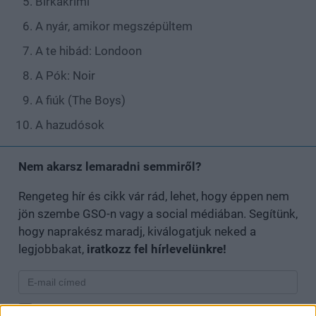
Birkakrimi
A nyár, amikor megszépültem
A te hibád: Londoon
A Pók: Noir
A fiúk (The Boys)
A hazudósok
Nem akarsz lemaradni semmiről?
Rengeteg hír és cikk vár rád, lehet, hogy éppen nem
jön szembe GSO-n vagy a social médiában. Segítünk,
hogy naprakész maradj, kiválogatjuk neked a
legjobbakat,
iratkozz fel hírlevelünkre!
Kijelentem, hogy az
adatkezelési nyilatkozat
tartalmát