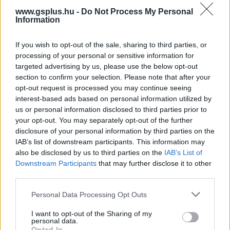
megismertem és azt elfogadom.
www.gsplus.hu -
Do Not Process My Personal
Information
Feliratkozom
If you wish to opt-out of the sale, sharing to third parties, or
processing of your personal or sensitive information for
targeted advertising by us, please use the below opt-out
section to confirm your selection. Please note that after your
SMASH by Meló-Diák: Homok, zene és a nyár legjobb
opt-out request is processed you may continue seeing
hangulata – Jön a második forduló! (X)
interest-based ads based on personal information utilized by
Július végén folytatódik a balatoni strandröplabda-
us or personal information disclosed to third parties prior to
sorozat.
your opt-out. You may separately opt-out of the further
disclosure of your personal information by third parties on the
IAB’s list of downstream participants. This information may
also be disclosed by us to third parties on the
IAB’s List of
Downstream Participants
that may further disclose it to other
Címkék:
#prime video
#toplista
#streaming
third parties.
Please note that this website/app uses one or more Google
Personal Data Processing Opt Outs
services and may gather and store information including but
not limited to your visit or usage behaviour. You may click to
I want to opt-out of the Sharing of my
personal data.
grant or deny consent to Google and its third-party tags to
Opted In