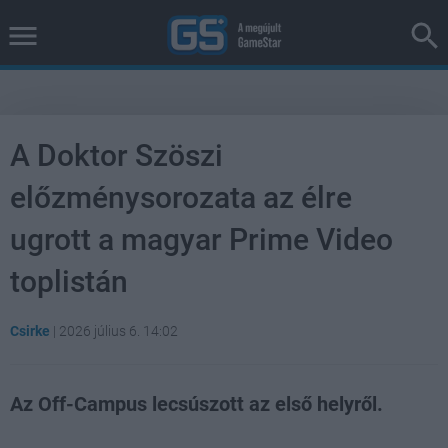
A Doktor Szöszi
előzménysorozata az élre
ugrott a magyar Prime Video
toplistán
Csirke
|
2026 július 6. 14:02
Az Off-Campus lecsúszott az első helyről.
Loaded
:
Unmute