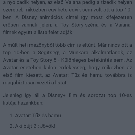
a nyolcadik helyen, az első Vaiana pedig a tizedik helyen
szerepel, miközben egy hete egyik sem volt ott a top 10-
ben. A Disney animációs címei így most kifejezetten
erősen vannak jelen: a Toy Story-széria és a Vaiana-
filmek együtt a lista felét adják.
A múlt heti mezőnyből több cím is eltűnt. Már nincs ott a
top 10-ben a Segítség!, a Munkára alkalmatlanok, az
Avatar és a Toy Story 5 - Különleges betekintés sem. Az
Avatar esetében külön érdekesség, hogy miközben az
első film kiesett, az Avatar: Tűz és hamu továbbra is
magabiztosan vezeti a listát.
Jelenleg így áll a Disney+ film és sorozat top 10-es
listája hazánkban:
Avatar: Tűz és hamu
Aki bújt 2.: Jövök!