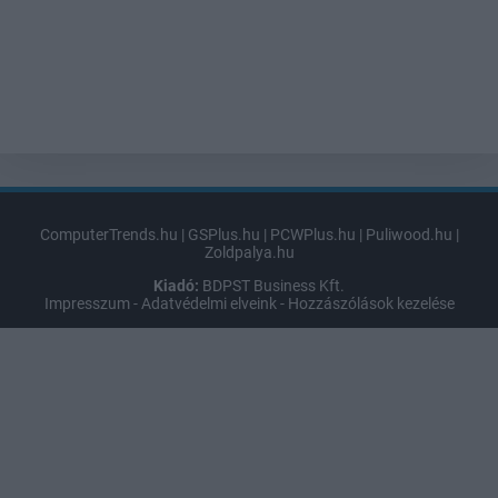
ComputerTrends.hu
|
GSPlus.hu
|
PCWPlus.hu
|
Puliwood.hu
|
Zoldpalya.hu
Kiadó:
BDPST Business Kft.
Impresszum
-
Adatvédelmi elveink
-
Hozzászólások kezelése