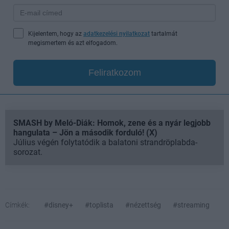
Kijelentem, hogy az
adatkezelési nyilatkozat
tartalmát
megismertem és azt elfogadom.
Feliratkozom
SMASH by Meló-Diák: Homok, zene és a nyár legjobb
hangulata – Jön a második forduló! (X)
Július végén folytatódik a balatoni strandröplabda-
sorozat.
Címkék:
#disney+
#toplista
#nézettség
#streaming