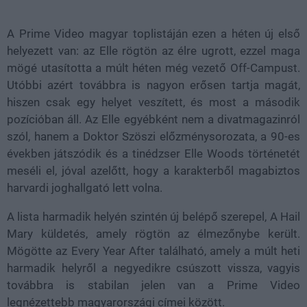
37.42%
A Prime Video magyar toplistáján ezen a héten új első
helyezett van: az Elle rögtön az élre ugrott, ezzel maga
mögé utasította a múlt héten még vezető Off-Campust.
Utóbbi azért továbbra is nagyon erősen tartja magát,
hiszen csak egy helyet veszített, és most a második
pozícióban áll. Az Elle egyébként nem a divatmagazinról
szól, hanem a Doktor Szöszi előzménysorozata, a 90-es
években játszódik és a tinédzser Elle Woods történetét
meséli el, jóval azelőtt, hogy a karakterből magabiztos
harvardi joghallgató lett volna.
A lista harmadik helyén szintén új belépő szerepel, A Hail
Mary küldetés, amely rögtön az élmezőnybe került.
Mögötte az Every Year After található, amely a múlt heti
harmadik helyről a negyedikre csúszott vissza, vagyis
továbbra is stabilan jelen van a Prime Video
legnézettebb magyarországi címei között.