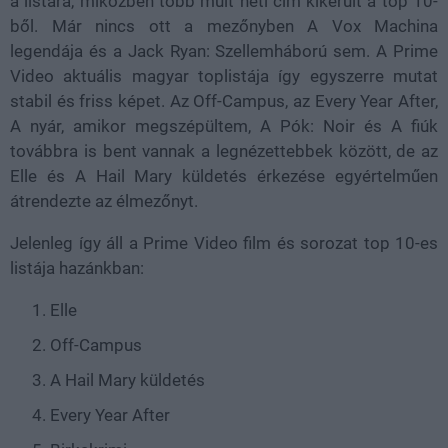
a listára, miközben több múlt heti cím kikerült a top 10-
ből. Már nincs ott a mezőnyben A Vox Machina
legendája és a Jack Ryan: Szellemháború sem. A Prime
Video aktuális magyar toplistája így egyszerre mutat
stabil és friss képet. Az Off-Campus, az Every Year After,
A nyár, amikor megszépültem, A Pók: Noir és A fiúk
továbbra is bent vannak a legnézettebbek között, de az
Elle és A Hail Mary küldetés érkezése egyértelműen
átrendezte az élmezőnyt.
Jelenleg így áll a Prime Video film és sorozat top 10-es
listája hazánkban:
Elle
Off-Campus
A Hail Mary küldetés
Every Year After