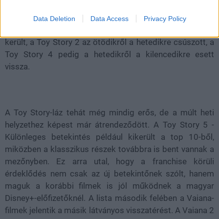
élmezőnyben. Mögötte a Toy Story-filmek vették át a
főszerepet: a Toy Story 3 a hatodik helyről a negyedikre
Data Deletion
Data Access
Privacy Policy
ugrott, az első Toy Story a negyedik helyről az ötödikre
került, a Toy Story 2 az ötödikről a hetedikre csúszott, a
Toy Story 4 pedig a hetedikről a kilencedikre esett
vissza.
A Toy Story-láz tehát még mindig erős, de a múlt heti
helyzethez képest már átrendeződött. A Toy Story 5 -
Különleges betekintés például kikerült a top 10-ből,
miközben a klasszikus részek továbbra is bent vannak a
mezőnyben. Ez arra utal, hogy a franchise körüli
érdeklődés nem csak az új betekintőnek szólt, hanem
maguk a korábbi filmek is jól működnek a magyar
Disney+-előfizetőknél. A lista második felében a Vaiana-
filmek jelentik a másik látványos visszatérést. A Vaiana 2