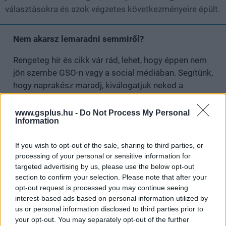
választásokra és azok végzetes következményeire épült.
Nem akarsz lemaradni semmiről?
Rengeteg hír és cikk vár rád, lehet, hogy éppen nem
jön szembe GSO-n vagy a social médiában. Segítünk,
hogy naprakész maradj, kiválogatjuk neked a
legjobbakat,
iratkozz fel hírlevelünkre!
www.gsplus.hu -
Do Not Process My Personal
Information
Kijelentem, hogy az
adatkezelési nyilatkozat
tartalmát
If you wish to opt-out of the sale, sharing to third parties, or
megismertem és azt elfogadom.
processing of your personal or sensitive information for
targeted advertising by us, please use the below opt-out
section to confirm your selection. Please note that after your
Feliratkozom
opt-out request is processed you may continue seeing
interest-based ads based on personal information utilized by
us or personal information disclosed to third parties prior to
your opt-out. You may separately opt-out of the further