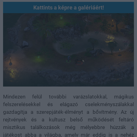
Kattints a képre a galériáért!
Mindezen felül további varázslatokkal, mágikus
felszerelésekkel és elágazó cselekményszálakkal
gazdagítja a szerepjáték-élményt a bővítmény. Az új
rejtvények és a kultusz belső működését feltáró
misztikus találkozások még mélyebbre húzzák a
játékost abba a világba, amely már eddig is a nehéz