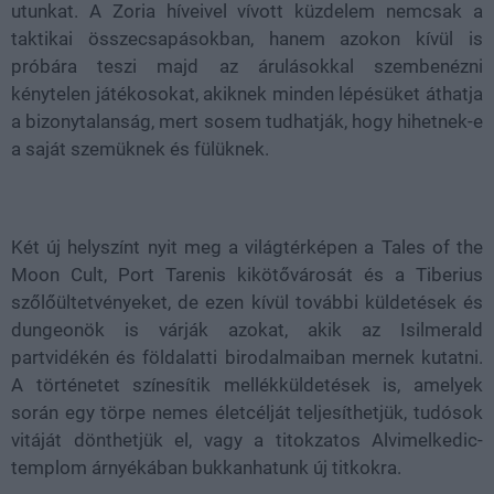
utunkat. A Zoria híveivel vívott küzdelem nemcsak a
taktikai összecsapásokban, hanem azokon kívül is
próbára teszi majd az árulásokkal szembenézni
kénytelen játékosokat, akiknek minden lépésüket áthatja
a bizonytalanság, mert sosem tudhatják, hogy hihetnek-e
a saját szemüknek és fülüknek.
Két új helyszínt nyit meg a világtérképen a Tales of the
Moon Cult, Port Tarenis kikötővárosát és a Tiberius
szőlőültetvényeket, de ezen kívül további küldetések és
dungeonök is várják azokat, akik az Isilmerald
partvidékén és földalatti birodalmaiban mernek kutatni.
A történetet színesítik mellékküldetések is, amelyek
során egy törpe nemes életcélját teljesíthetjük, tudósok
vitáját dönthetjük el, vagy a titokzatos Alvimelkedic-
templom árnyékában bukkanhatunk új titkokra.