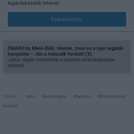
legérdekesebb híreivel.
Feliratkozom
SMASH by Meló-Diák: Homok, zene és a nyár legjobb
hangulata – Jön a második forduló! (X)
Július végén folytatódik a balatoni strandröplabda-
sorozat.
Címkék:
#dcu
#james gunn
#batman
#the brave and
the bold