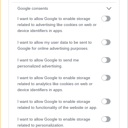
Google consents
Hozzászólások
I want to allow Google to enable storage
related to advertising like cookies on web or
device identifiers in apps.
James Gunnak konkrét jelöltjei
I want to allow my user data to be sent to
vannak a DCU-s Batman
Google for online advertising purposes.
szerepére
I want to allow Google to send me
personalized advertising.
Rixon
|
2025 szeptember 23. 07:21
I want to allow Google to enable storage
related to analytics like cookies on web or
device identifiers in apps.
A forgatókönyv állapotáról is elárult ezt-azt.
I want to allow Google to enable storage
related to functionality of the website or app.
Loaded
:
Unmute
21.65%
I want to allow Google to enable storage
Újabb hírek érkeztek a DC Studios készülő nagy
related to personalization.