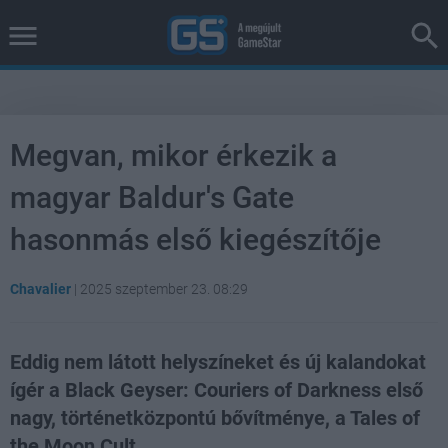
Megvan, mikor érkezik a
magyar Baldur's Gate
hasonmás első kiegészítője
Chavalier
|
2025 szeptember 23. 08:29
Eddig nem látott helyszíneket és új kalandokat
ígér a Black Geyser: Couriers of Darkness első
nagy, történetközpontú bővítménye, a Tales of
the Moon Cult.