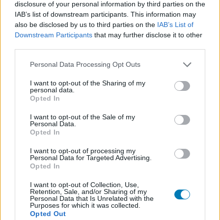
SMASH by Meló-Diák: Homok, zene és a nyár legjobb
disclosure of your personal information by third parties on the
hangulata – Jön a második forduló! (X)
IAB’s list of downstream participants. This information may
Július végén folytatódik a balatoni strandröplabda-
also be disclosed by us to third parties on the
IAB’s List of
sorozat.
Downstream Participants
that may further disclose it to other
third parties.
Please note that this website/app uses one or more Google
Personal Data Processing Opt Outs
services and may gather and store information including but
not limited to your visit or usage behaviour. You may click to
I want to opt-out of the Sharing of my
Címkék:
#magyar játék
#black geyser: couriers of darkness
personal data.
grant or deny consent to Google and its third-party tags to
Opted In
#kiegészítő
#tales of the moon cult
#megjelenési dátum
use your data for below specified purposes in below Google
consent section.
#grapeocean technologies
#v publishing
I want to opt-out of the Sale of my
Personal Data.
Opted In
Platformok:
PC
I want to opt-out of processing my
Personal Data for Targeted Advertising.
Opted In
I want to opt-out of Collection, Use,
Retention, Sale, and/or Sharing of my
Personal Data that Is Unrelated with the
Purposes for which it was collected.
Opted Out