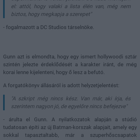
el: attól, hogy valaki a lista élén van, még nem
biztos, hogy megkapja a szerepet"
- fogalmazott a DC Studios társelnöke.
Gunn azt is elmondta, hogy egy ismert hollywoodi sztár
szintén jelezte érdeklődését a karakter iránt, de még
korai lenne kijelenteni, hogy ő lesz a befutó.
A forgatókönyv állásáról is adott helyzetjelentést:
"A szkript még nincs kész. Van már, aki írja, és
szerintem nagyon jó, de egyelőre nincs befejezve"
- árulta el Gunn. A nyilatkozatok alapján a stúdió
tudatosan építi az új Batman-korszak alapjait, amely egy
sokkal tapasztaltabb, már a szuperhőscsapatok