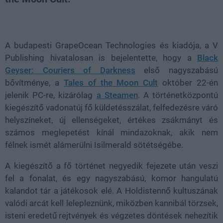
Loaded
:
Unmute
38.14%
A budapesti GrapeOcean Technologies és kiadója, a V
Publishing hivatalosan is bejelentette, hogy a
Black
Geyser: Couriers of Darkness
első nagyszabású
bővítménye, a
Tales of the Moon Cult
október 22-én
jelenik PC-re, kizárólag
a Steamen
. A történetközpontú
kiegészítő vadonatúj fő küldetésszálat, felfedezésre váró
helyszíneket, új ellenségeket, értékes zsákmányt és
számos meglepetést kínál mindazoknak, akik nem
félnek ismét alámerülni Isilmerald sötétségébe.
A kiegészítő a fő történet negyedik fejezete után veszi
fel a fonalat, és egy nagyszabású, komor hangulatú
kalandot tár a játékosok elé. A Holdistennő kultuszának
valódi arcát kell lelepleznünk, miközben kannibál törzsek,
isteni eredetű rejtvények és végzetes döntések nehezítik