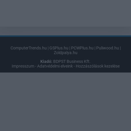
ComputerTrends.hu
|
GSPlus.hu
|
PCWPlus.hu
|
Puliwood.hu
|
Zoldpalya.hu
Kiadó:
BDPST Business Kft.
Impresszum
-
Adatvédelmi elveink
-
Hozzászólások kezelése