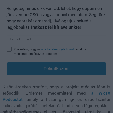
Rengeteg hír és cikk vár rád, lehet, hogy éppen nem
jön szembe GSO-n vagy a social médiában. Segítünk,
hogy naprakész maradj, kiválogatjuk neked a
legjobbakat,
iratkozz fel hírlevelünkre!
Kijelentem, hogy az
adatkezelési nyilatkozat
tartalmát
megismertem és azt elfogadom.
Feliratkozom
Külön érdekes színfolt, hogy a projekt médiás lába is
erősödik. Érdemes megemlíteni még
a WRTX
Podcastot
, amely a hazai gaming- és esportszíntér
kulisszáiba próbál betekintést adni vendéginterjúkkal,
háttérbeszélgetésekkel és közösségi témákkal. A