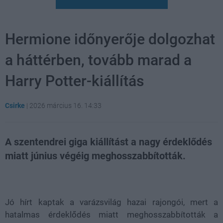
Hermione időnyerője dolgozhat
a háttérben, tovább marad a
Harry Potter-kiállítás
Csirke
|
2026 március 16. 14:33
A szentendrei giga kiállítást a nagy érdeklődés
miatt június végéig meghosszabbították.
Loaded
:
Unmute
21.65%
Jó hírt kaptak a varázsvilág hazai rajongói, mert a
hatalmas érdeklődés miatt meghosszabbították a