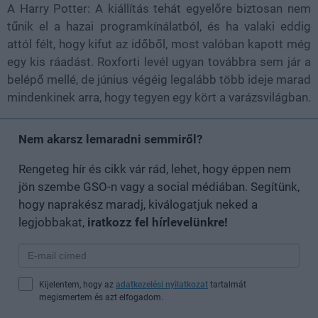
A Harry Potter: A kiállítás tehát egyelőre biztosan nem
tűnik el a hazai programkínálatból, és ha valaki eddig
attól félt, hogy kifut az időből, most valóban kapott még
egy kis ráadást. Roxforti levél ugyan továbbra sem jár a
belépő mellé, de június végéig legalább több ideje marad
mindenkinek arra, hogy tegyen egy kört a varázsvilágban.
Nem akarsz lemaradni semmiről?
Rengeteg hír és cikk vár rád, lehet, hogy éppen nem
jön szembe GSO-n vagy a social médiában. Segítünk,
hogy naprakész maradj, kiválogatjuk neked a
legjobbakat,
iratkozz fel hírlevelünkre!
Kijelentem, hogy az
adatkezelési nyilatkozat
tartalmát
megismertem és azt elfogadom.