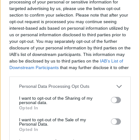
valamelyik játék közvetítésében, az Discordon vagy a
processing of your personal or sensitive information for
contact@wortexgg.hu címen jelentkezhet. Ez szintén jól
targeted advertising by us, please use the below opt-out
section to confirm your selection. Please note that after your
mutatja, hogy itt nem felülről összerakott, steril
opt-out request is processed you may continue seeing
rendezvényről van szó, hanem olyan eseményről, amely
interest-based ads based on personal information utilized by
tényleg a közösségből próbál építkezni. És ha minden
us or personal information disclosed to third parties prior to
összeáll, akkor augusztus végén a WORTEX tényleg az
your opt-out. You may separately opt-out of the further
lehet, aminek idén már nyíltan hirdeti magát: a hazai
disclosure of your personal information by third parties on the
IAB’s list of downstream participants. This information may
Blizzard-közösség ünnepe.
also be disclosed by us to third parties on the
IAB’s List of
Downstream Participants
that may further disclose it to other
third parties.
SMASH by Meló-Diák: Homok, zene és a nyár legjobb
Please note that this website/app uses one or more Google
Personal Data Processing Opt Outs
hangulata – Jön a második forduló! (X)
services and may gather and store information including but
Július végén folytatódik a balatoni strandröplabda-
not limited to your visit or usage behaviour. You may click to
I want to opt-out of the Sharing of my
sorozat.
personal data.
grant or deny consent to Google and its third-party tags to
Opted In
use your data for below specified purposes in below Google
consent section.
I want to opt-out of the Sale of my
Personal Data.
Opted In
Címkék:
#wortex 2026
#budapest
#starcraft