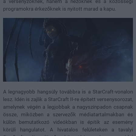
a versenyzőknek, hanem a nézőknek és a közösségi
programokra érkezőknek is nyitott marad a kapu.
A legnagyobb hangsúly továbbra is a StarCraft-vonalon
lesz. Idén is zajlik a StarCraft II-re épített versenysorozat,
amelynek végén a legjobbak a nagyszínpadon csapnak
össze, miközben a szervezők médiatartalmakban és
külön bemutatkozó videókban is építik az esemény
körüli hangulatot. A hivatalos felületeken a tavalyi