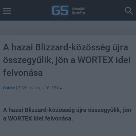
A hazai Blizzard-közösség újra
összegyűlik, jön a WORTEX idei
felvonása
Csirke
|
2026 március 16. 15:04
A hazai Blizzard-közösség újra összegyűlik, jön
a WORTEX idei felvonása.
Loaded
:
Unmute
38.25%