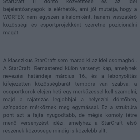
StarCraft II döntő közvetítése és az idei
bejelentőanyagok is elérhetők, ami jól mutatja, hogy a
WORTEX nem egyszeri alkalomként, hanem visszatérő
közösségi és esportprojekként szeretné pozicionálni
magát.
A klasszikus StarCraft sem marad ki az idei csomagból.
A StarCraft: Remastered külön versenyt kap, amelynek
nevezési határideje március 16., és a lebonyolítás
kifejezetten közösségbarát tempóra van szabva: a
csoportkörök elején heti egy mérkőzéssel kell számolni,
majd a rájátszás legjobbjai a helyszíni döntőben,
színpadon mérkőznek meg egymással. Ez a struktúra
pont azt a fajta nyugodtabb, de mégis komoly tétre
menő versenyzést idézi, amelyhez a StarCraft első
részének közössége mindig is közelebb állt.