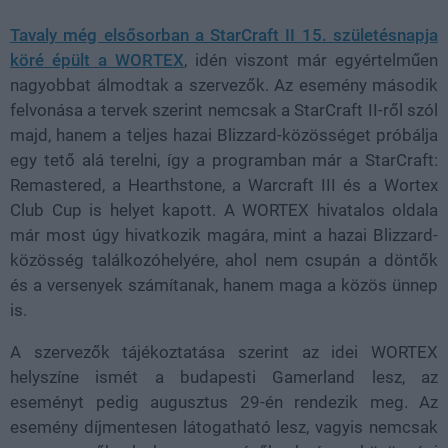
Tavaly még elsősorban a StarCraft II 15. születésnapja
köré épült a WORTEX
, idén viszont már egyértelműen
nagyobbat álmodtak a szervezők. Az esemény második
felvonása a tervek szerint nemcsak a StarCraft II-ről szól
majd, hanem a teljes hazai Blizzard-közösséget próbálja
egy tető alá terelni, így a programban már a StarCraft:
Remastered, a Hearthstone, a Warcraft III és a Wortex
Club Cup is helyet kapott. A WORTEX hivatalos oldala
már most úgy hivatkozik magára, mint a hazai Blizzard-
közösség találkozóhelyére, ahol nem csupán a döntők
és a versenyek számítanak, hanem maga a közös ünnep
is.
A szervezők tájékoztatása szerint az idei WORTEX
helyszíne ismét a budapesti Gamerland lesz, az
eseményt pedig augusztus 29-én rendezik meg. Az
esemény díjmentesen látogatható lesz, vagyis nemcsak