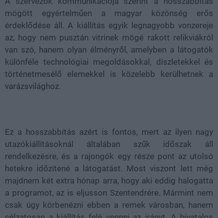
A szervezők kommunikációja szerint a hosszabbítás
mögött egyértelműen a magyar közönség erős
érdeklődése áll. A kiállítás egyik legnagyobb vonzereje
az, hogy nem pusztán vitrinek mögé rakott relikviákról
van szó, hanem olyan élményről, amelyben a látogatók
különféle technológiai megoldásokkal, díszletekkel és
történetmesélő elemekkel is közelebb kerülhetnek a
varázsvilághoz.
Ez a hosszabbítás azért is fontos, mert az ilyen nagy
utazókiállításoknál általában szűk időszak áll
rendelkezésre, és a rajongók egy része pont az utolsó
hetekre időzítené a látogatást. Most viszont lett még
majdnem két extra hónap arra, hogy aki eddig halogatta
a programot, az is eljusson Szentendrére. Mármint nem
csak úgy körbenézni ebben a remek városban, hanem
célzatosan a kiállítás felé vennni az irányt. A hivatalos