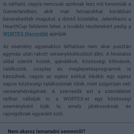
is várható, vagyis nemcsak azoknak lesz mit keresniük a
Gamerlandben, akik már hónapokkal korábban
beverekedték magukat a döntő közelébe. Jelentkezni a
HearthCup felületén lehet, a további részletekért pedig
a
WORTEX Discordját
ajánlják.
Az esemény ugyanakkor láthatóan nem akar pusztán
egymás után rakott versenyblokkokból állni. A hivatalos
oldal szerint kvízek, ajándékok, közösségi kihívások,
találkozók, cosplay és meglepetésprogramok is
készülnek, vagyis az egész sokkal inkább egy egész
napos közösségi találkozónak tűnik, mint szigorúan vett
versenyhétvégének. A szervezők ezt a szemléletet
nyíltan vállalják is: a WORTEX-et egy közösségi
eseményként írják le, amely játékosoknak és
rajongóknak egyaránt szól.
Nem akarsz lemaradni semmiről?