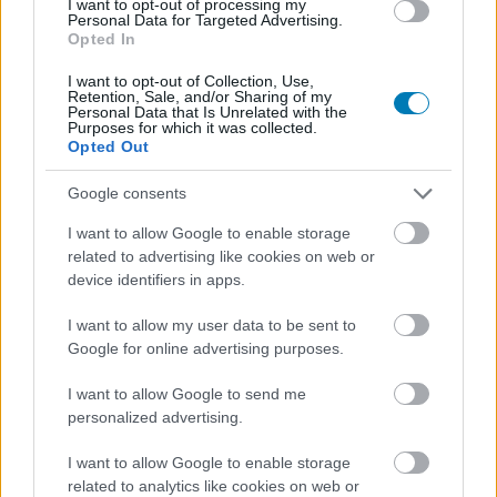
I want to opt-out of processing my
Personal Data for Targeted Advertising.
Opted In
StarCraft 2
I want to opt-out of Collection, Use,
Retention, Sale, and/or Sharing of my
Personal Data that Is Unrelated with the
Purposes for which it was collected.
Opted Out
Google consents
I want to allow Google to enable storage
related to advertising like cookies on web or
device identifiers in apps.
I want to allow my user data to be sent to
AMI TETSZETT
Google for online advertising purposes.
csaták közti intermezzók
I want to allow Google to send me
personalized advertising.
alacsony gépigény
I want to allow Google to enable storage
ütős multiplayer
related to analytics like cookies on web or