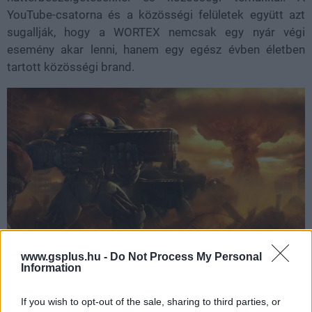
YouTube-csatorna és a közösségi felületek együtt azt
sugallják, hogy a WORTEX nemcsak egy nyár végi
esemény akar lenni, hanem egy egész évben életben
tartott közösségi brand.
www.gsplus.hu -
Do Not Process My Personal
Information
A szervezők kommentátorjelölteket is várnak, vagyis aki
úgy érzi, szívesen kipróbálná magát mikrofon mögött
If you wish to opt-out of the sale, sharing to third parties, or