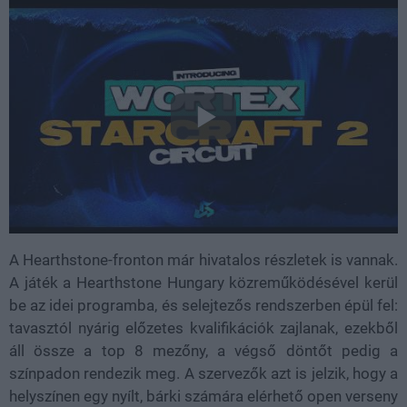
A Hearthstone-fronton már hivatalos részletek is vannak.
A játék a Hearthstone Hungary közreműködésével kerül
be az idei programba, és selejtezős rendszerben épül fel:
tavasztól nyárig előzetes kvalifikációk zajlanak, ezekből
áll össze a top 8 mezőny, a végső döntőt pedig a
színpadon rendezik meg. A szervezők azt is jelzik, hogy a
helyszínen egy nyílt, bárki számára elérhető open verseny