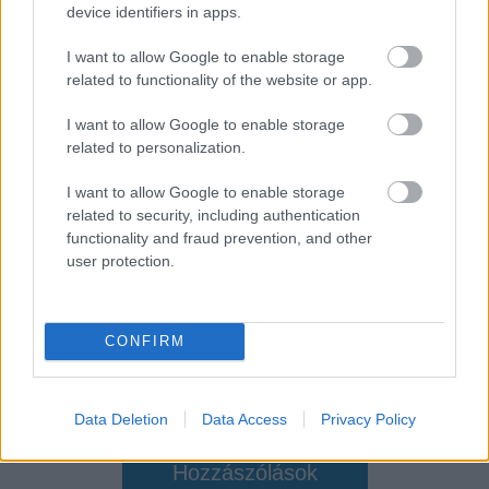
device identifiers in apps.
AMI NEM TETSZETT
I want to allow Google to enable storage
related to functionality of the website or app.
erőltetett dialógusok
I want to allow Google to enable storage
related to personalization.
túlszerkesztett egyjátékos pályák
I want to allow Google to enable storage
műfaján belül nulla innováció
related to security, including authentication
functionality and fraud prevention, and other
user protection.
CONFIRM
Data Deletion
Data Access
Privacy Policy
Hozzászólások