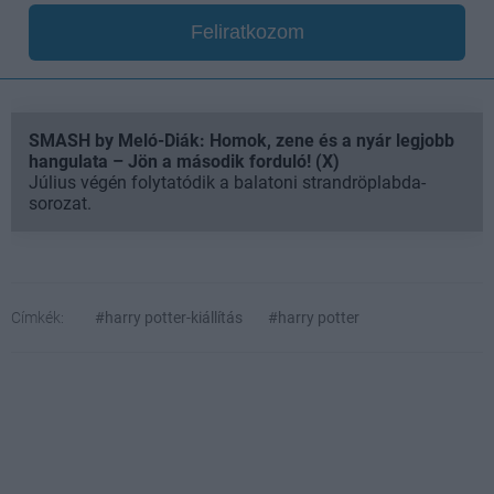
Feliratkozom
SMASH by Meló-Diák: Homok, zene és a nyár legjobb
hangulata – Jön a második forduló! (X)
Július végén folytatódik a balatoni strandröplabda-
sorozat.
Címkék:
#harry potter-kiállítás
#harry potter