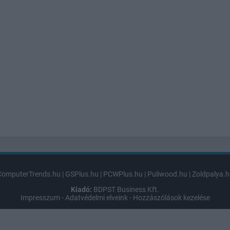
ComputerTrends.hu
|
GSPlus.hu
|
PCWPlus.hu
|
Puliwood.hu
|
Zoldpalya.h
Kiadó:
BDPST Business Kft.
Impresszum
-
Adatvédelmi elveink
-
Hozzászólások kezelése