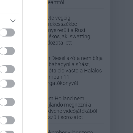
Steamtől
Élete végéig
kerekesszékbe
kényszerült a Rust
játékos, aki swatting
áldozata lett
Vin Diesel azóta nem bírja
abbahagyni a sírást,
mióta elolvasta a Halálos
iramban 11
forgatókönyvét
Tom Holland nem
hajlandó megnézni a
kedvenc videójátékából
készült sorozatot
Pókember világszerte