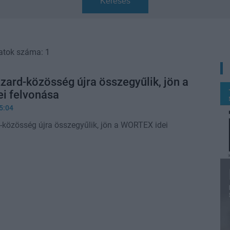
Keresés
atok száma: 1
zzard-közösség újra összegyűlik, jön a
i felvonása
5:04
d-közösség újra összegyűlik, jön a WORTEX idei