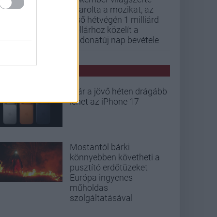
letarolta a mozikat, az
első hétvégén 1 milliárd
dollárhoz közelít a
Vadonatúj nap bevétele
PCW HÍREK
Már a jövő héten drágább
lehet az iPhone 17
Mostantól bárki
könnyebben követheti a
pusztító erdőtüzeket
Európa ingyenes
műholdas
szolgáltatásával