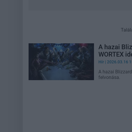
Talál
A hazai Bli
WORTEX ide
Hír
| 2026.03.16 1
A hazai Blizzar
felvonása.