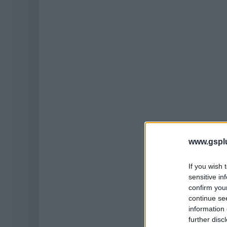
www.gspl
If you wish 
sensitive in
confirm you
continue se
information 
further disc