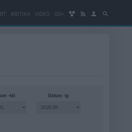
RT
KRITIKA
VIDEÓ
GS+
um -tól
Dátum -ig