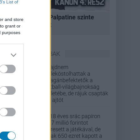
B’s List of
A korszak, amikor Palpatine szinte
er and store
bármit megtehetett
to grant or
ed purposes
LEGOLVASOTTABBAK
Majdnem
belekóstolhattak a
magánbefektetők a
futball-világbajnokság
üzletébe, de rájuk csapták
az ajtót
A 18 éves srác papíron
437 millió forintot
keresett a játékával, de
csak 650 ezret kapott a