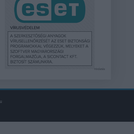
Hirdetés
u