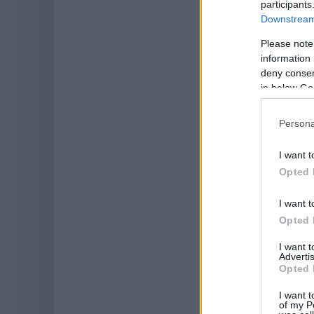
participants
Downstream 
Please note
information 
deny consent
in below Go
Persona
I want t
Opted 
I want t
Opted 
I want 
Advertis
Opted 
I want t
of my P