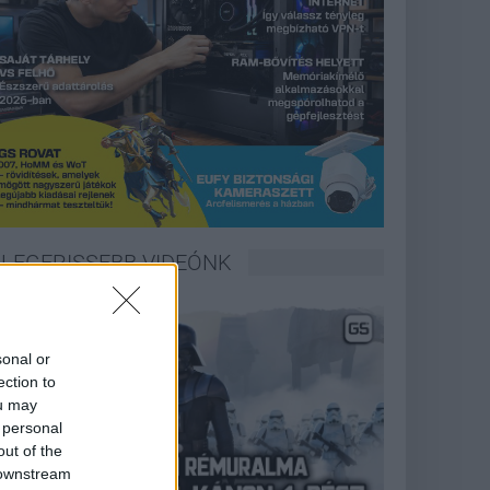
LEGFRISSEBB VIDEÓNK
sonal or
ection to
ou may
 personal
out of the
 downstream