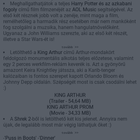
Meghallgathatjátok a teljes
Harry Potter és az azkabani
fogoly
című film filmzenéjét az
AOL Music
segítségével. Az
első két résznek jobb volt a zenéje, mint maga a film,
remélhetőleg a harmadik rész esetében már nem mankóként
fog szolgálni a muzsika, hanem hangulatnövelőként.
Ugyanaz a John Williams szerezte, aki az első két részét,
illetve a Star Wars-ét is!
tovább >>
Letölthető a
King Arthur
című Arthur-mondakört
feldolgozó monumentális alkotás teljes előzetese, valamint
egy 2 perces werkfilm-reklám keverék is. Azt a gyönyörű
amazont Keira Knightley játssza, aki a Karib-tenger
kalózaiban is fontos szerepet kapott Orlando Bloom és
Johnny Depp oldalán. Szépségét most is csak csodálni lehet
:)
KING ARTHUR
(Trailer - 54,64 MB)
KING ARTHUR PROM
(Movie - 34,33 MB)
A
Shrek 2
-ből is letölthető két kis jelenet. Annyira nem
újak, de legalább most már végig láthatjuk őket :)
tovább >>
-
'Puss in Boots'
-
'Dinner'