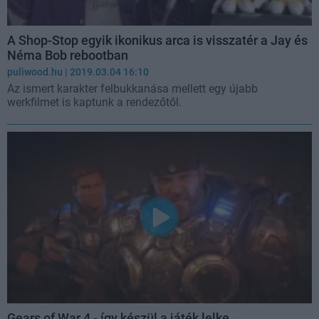
A Shop-Stop egyik ikonikus arca is visszatér a Jay és
Néma Bob rebootban
puliwood.hu
| 2019.03.04 16:10
Az ismert karakter felbukkanása mellett egy újabb
werkfilmet is kaptunk a rendezőtől.
Gears of War 4 - így készül a játék lelke