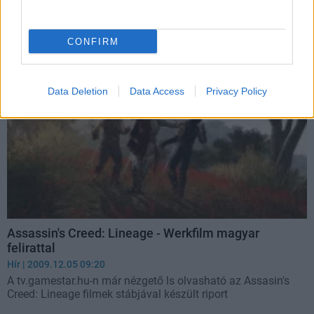
állóképeken, de most azt is megmutatjuk, hogyan születtek
azok a felvételek.
CONFIRM
Data Deletion
Data Access
Privacy Policy
Assassin's Creed: Lineage - Werkfilm magyar
felirattal
Hír
| 2009.12.05 09:20
A tv.gamestar.hu-n már nézgető ls olvasható az Assasin's
Creed: Lineage filmek stábjával készült riport