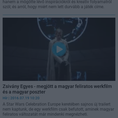
hanem a mögötte lévő inspirációkról és kreatív folyamatról
szól; és arról, hogy miért nem lett durvább a játék címe.
Zsivány Egyes - megjött a magyar feliratos werkfilm
és a magyar poszter
Hír
| 2016.07.19 10:20
A Star Wars Celebration Europe keretében sajnos új trailert
nem kaptunk, de egy werkfilm csak befutott, aminek magyar
feliratos változatát már mindenki megnézheti.