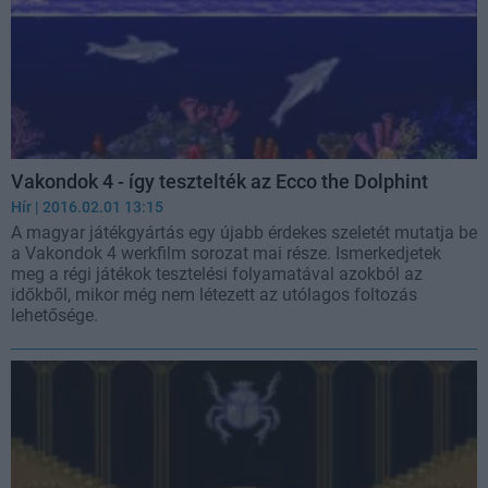
Vakondok 4 - így tesztelték az Ecco the Dolphint
Hír
| 2016.02.01 13:15
A magyar játékgyártás egy újabb érdekes szeletét mutatja be
a Vakondok 4 werkfilm sorozat mai része. Ismerkedjetek
meg a régi játékok tesztelési folyamatával azokból az
időkből, mikor még nem létezett az utólagos foltozás
lehetősége.