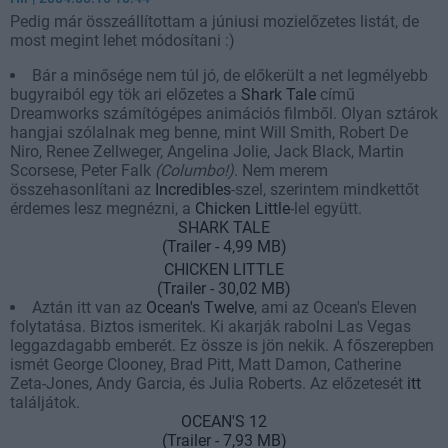
Pedig már összeállítottam a júniusi mozielőzetes listát, de
most megint lehet módosítani :)
Bár a minősége nem túl jó, de előkerült a net legmélyebb
bugyraiból egy tök ari előzetes a
Shark Tale
című
Dreamworks számítógépes animációs filmből. Olyan sztárok
hangjai szólalnak meg benne, mint Will Smith, Robert De
Niro, Renee Zellweger, Angelina Jolie, Jack Black, Martin
Scorsese, Peter Falk
(Columbo!)
. Nem merem
összehasonlítani az
Incredibles
-szel, szerintem mindkettőt
érdemes lesz megnézni, a
Chicken Little
-lel együtt.
SHARK TALE
(Trailer - 4,99 MB)
CHICKEN LITTLE
(Trailer - 30,02 MB)
Aztán itt van az
Ocean's Twelve
, ami az Ocean's Eleven
folytatása. Biztos ismeritek. Ki akarják rabolni Las Vegas
leggazdagabb emberét. Ez össze is jön nekik. A főszerepben
ismét George Clooney, Brad Pitt, Matt Damon, Catherine
Zeta-Jones, Andy Garcia, és Julia Roberts. Az előzetesét
itt
találjátok.
OCEAN'S 12
(Trailer - 7,93 MB)