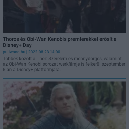
Thoros és Obi-Wan Kenobis premierekkel erősít a
Disney+ Day
puliwood.hu
| 2022.08.23 14:00
Többek között a Thor: Szerelem és mennydörgés, valamint
az Obi-Wan Kenobi sorozat werkfilmje is felkerül szeptember
8-án a Disney+ platformjára.