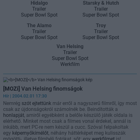
Hidalgo
Starsky & Hutch
Trailer
Trailer
Super Bowl Spot
Super Bowl Spot
The Alamo
Troy
Trailer
Trailer
Super Bowl Spot
Super Bowl Spot
Van Helsing
Trailer
Super Bowl Spot
Werkfilm
[MOZi]
Van Helsing finomságok
Hír
| 2004.02.01 17:30
Nemrég
szót ejtettünk
már erről a nagyszerű filmről, így most
csak az újdonságokról számolnék be. Beindították a
honlapját
, amiről egyébként a belőle készülő játék oldala is
elérhető. Minket most csak a filmes vonal érdekel, annál is
inkább, mert PC-re nem készül a cucc. Szóval felpakoltak
egy
képernyőkímélőt
, néhány háttérképet meg kulisszák
mögötti-, illetve filmbéli fotókat, sőt: egy
werkfilmet
is!