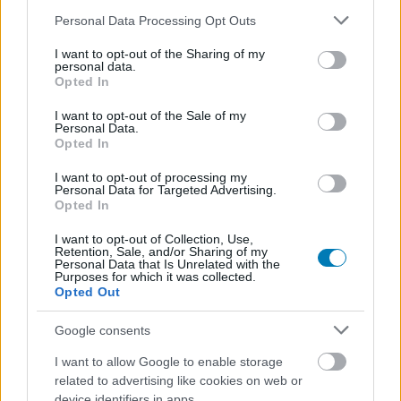
Please note that this website/app uses one or more Google
Personal Data Processing Opt Outs
services and may gather and store information including but
not limited to your visit or usage behaviour. You may click to
I want to opt-out of the Sharing of my
personal data.
grant or deny consent to Google and its third-party tags to
GameStar Hype 2012.10.13. Különkiadás
Opted In
use your data for below specified purposes in below Google
Hír
| 2012.10.13 11:00
consent section.
I want to opt-out of the Sale of my
Kíváncsiak vagytok, hogy HP miért esett brutális támadás
Personal Data.
áldozatává és hogyan zajlott a forgatás? A legújabb Hype
Opted In
mindenre fényt derít!
I want to opt-out of processing my
Personal Data for Targeted Advertising.
Opted In
I want to opt-out of Collection, Use,
Retention, Sale, and/or Sharing of my
Personal Data that Is Unrelated with the
Purposes for which it was collected.
Opted Out
Google consents
I want to allow Google to enable storage
related to advertising like cookies on web or
device identifiers in apps.