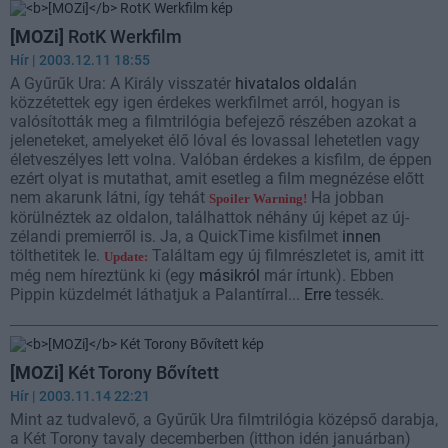
[MOZi]
RotK Werkfilm
Hír
| 2003.12.11 18:55
A Gyűrűk Ura: A Király visszatér
hivatalos oldal
án
közzétettek egy igen érdekes werkfilmet arról, hogyan is
valósították meg a filmtrilógia befejező részében azokat a
jeleneteket, amelyeket élő lóval és lovassal lehetetlen vagy
életveszélyes lett volna. Valóban érdekes a kisfilm, de éppen
ezért olyat is mutathat, amit esetleg a film megnézése előtt
nem akarunk látni, így tehát
Ha jobban
Spoiler Warning!
körülnéztek az oldalon, találhattok néhány új képet az új-
zélandi premierről is. Ja, a QuickTime kisfilmet
innen
tölthetitek le.
Találtam egy új filmrészletet is, amit itt
Update:
még nem híreztünk ki (egy
másikról
már írtunk). Ebben
Pippin küzdelmét láthatjuk a Palantírral...
Erre
tessék.
[MOZi]
Két Torony Bővített
Hír
| 2003.11.14 22:21
Mint az tudvalevő, a Gyűrűk Ura filmtrilógia középső darabja,
a Két Torony tavaly decemberben (itthon idén januárban)