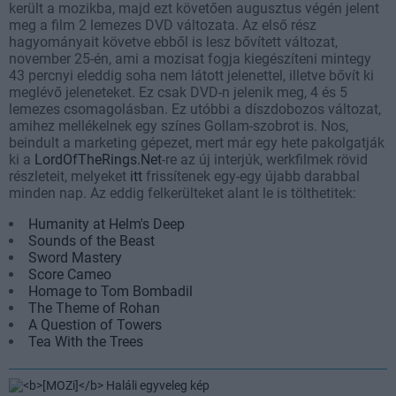
került a mozikba, majd ezt követően augusztus végén jelent
meg a film 2 lemezes DVD változata. Az első rész
hagyományait követve ebből is lesz bővített változat,
november 25-én, ami a mozisat fogja kiegészíteni mintegy
43 percnyi eleddig soha nem látott jelenettel, illetve bővít ki
meglévő jeleneteket. Ez csak DVD-n jelenik meg, 4 és 5
lemezes csomagolásban. Ez utóbbi a díszdobozos változat,
amihez mellékelnek egy színes Gollam-szobrot is. Nos,
beindult a marketing gépezet, mert már egy hete pakolgatják
ki a
LordOfTheRings.Net
-re az új interjúk, werkfilmek rövid
részleteit, melyeket
itt
frissítenek egy-egy újabb darabbal
minden nap. Az eddig felkerülteket alant le is tölthetitek:
Humanity at Helm's Deep
Sounds of the Beast
Sword Mastery
Score Cameo
Homage to Tom Bombadil
The Theme of Rohan
A Question of Towers
Tea With the Trees