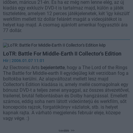
időben, máricus 21-én. És ha ez még nem lenne elég, az új
kiadás egy exkluzív DVD-t is tartalmaz majd, külön a játék
tiszteletére, amelyen 12 perces játékjelenetek, két 'így készült'
werkfilm mellett tíz dollár felárért magát a videojátékot is
helyet kap majd. A csomag ajánlott amerikai fogyasztói ára
77 dollár.
LoTR: Battle For Middle-Earth II Collector's Edition
Hír
| 2006.01.07 11:01
Az Electronic Arts
bejelentette
, hogy a The Lord of the Rings
The Battle for Middle-earth II egyidejűleg két verzióban fog a
boltokba kerülni. Az alapváltozat mellett lesz majd
Collector's Edition kiadása is, amely mellé csomagolnak egy
bónusz DVD-t a teljes zenei anyaggal, az összes átvezetővel,
trailerrel, brutál felbontásban és Dolby hangzással. Emellett
számos, eddig soha nem látott videóinterjú és werkfilm, sőt
koncepciós rajzok, forgatókönyv vázlatok, stb. is helyet
kapnak rajta. A várható megjelenés február eleje, közepe
vagy vége. :)
tovább >>