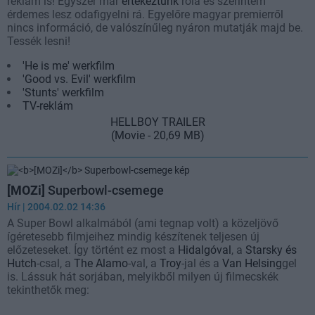
reklám is! Egyszer már
értekeztünk
róla és szerintem
érdemes lesz odafigyelni rá. Egyelőre magyar premierről
nincs információ, de valószínűleg nyáron mutatják majd be.
Tessék lesni!
'He is me' werkfilm
'Good vs. Evil' werkfilm
'Stunts' werkfilm
TV-reklám
HELLBOY TRAILER
(Movie - 20,69 MB)
[MOZi]
Superbowl-csemege
Hír
| 2004.02.02 14:36
A Super Bowl alkalmából (ami tegnap volt) a közeljövő
ígéretesebb filmjeihez mindig készítenek teljesen új
előzeteseket. Így történt ez most a
Hidalgóval
, a
Starsky és
Hutch
-csal, a
The Alamo
-val, a
Troy
-jal és a
Van Helsing
gel
is. Lássuk hát sorjában, melyikből milyen új filmecskék
tekinthetők meg: