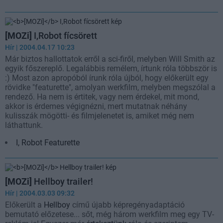
[MOZi]
I,Robot fícsörett
Hír
| 2004.04.17 10:23
Már biztos hallottatok erről a sci-firől, melyben Will Smith az
egyik főszereplő. Legalábbis remélem, írtunk róla többször is
:) Most azon apropóból írunk róla újból, hogy előkerült egy
rövidke "featurette", amolyan werkfilm, melyben megszólal a
rendező. Ha nem is értitek, vagy nem érdekel, mit mond,
akkor is érdemes végignézni, mert mutatnak néhány
kulisszák mögötti- és filmjelenetet is, amiket még nem
láthattunk.
I, Robot Featurette
[MOZi]
Hellboy trailer!
Hír
| 2004.03.03 09:32
Előkerült a
Hellboy
című újabb képregényadaptáció
bemutató előzetese... sőt, még három werkfilm meg egy TV-