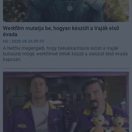
Werkfilm mutatja be, hogyan készült a Vaják első
évada
Hír
| 2020.08.26 09:55
A Netflix megengedi, hogy bekukkantsunk kicsit a Vaják
kulisszái mögé, werkfilmet tettek közzé a sorozat első évada
kapcsán.