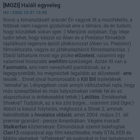
[MOZi]
Haláli egyveleg
Hír
| 2003.10.31 13:58
Bocsi a kimaradásért srácok! Én vagyok itt a mozifelelős, a
többiek nem nagyon gizdulnak erre a témára, de én tudom,
hogy közületek sokan igen :) Menjünk sorjában: Egy ideje
tudni lehet, hogy készül az Alien és a Predator filmekből
táplálkozó regényre épülő játéksorozat (Alien vs. Predator)
filmváltozata, vagyis az játékadaptáció filmadaptációja :)
Ebből láthatunk most egy picike
előzetest
, valamint egy
valamivel hosszabb
werkfilm
-szerűséget. Aztán itt van a
Fanimatrix
, ami nem nevezhető paródiának; az a
legegyszerűbb, ha megnézitek legalább az előzetesét -
erre
tessék... Ennél jóval humorosabb a
Kill Bill
trailerjének
"remake"-je. Lényegében csak annyit változtattak rajta, hogy
más szereplőkkel és más helyszíneken vették fel és az
alapszitukat is érdekesebbé tették:)
Letöltés
. Emlékeztek
Shrekre? Tudjátok, az a kis ződ bögre... mármint zöld Ogre:)
Abból is készül folytatás, méghozzá a Shrek 2, aminek
beindították a
hivatalos oldalát
, amin 2004. május 21. áll
premier gyanánt - persze Amerikában. Végére maradt
Stalkerfan
közleménye: Elmondásuk szerint belefogtak
Clan13
csapatával egy film készítésébe, mely STALKER és
Mátrix elemeket, "effekteket" és poénokat is fog tartalmazni.