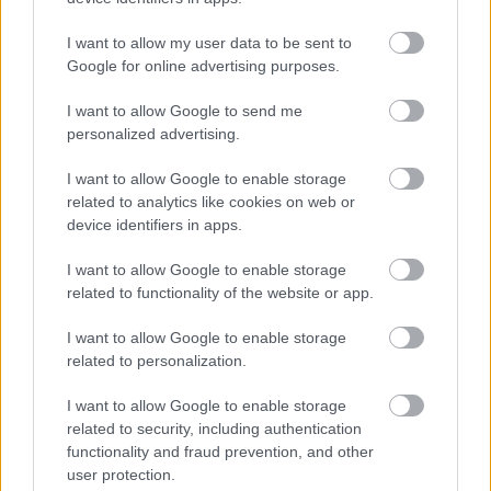
Holnap érkezik a GameStar Wars werkfilm
I want to allow my user data to be sent to
Hír
| 2012.10.12 21:45
Google for online advertising purposes.
Sokan szerettétek volna látni, hogyan készült az interaktív
kalandjátékunk. Holnap kiderül.
I want to allow Google to send me
personalized advertising.
I want to allow Google to enable storage
related to analytics like cookies on web or
device identifiers in apps.
I want to allow Google to enable storage
related to functionality of the website or app.
I want to allow Google to enable storage
related to personalization.
I want to allow Google to enable storage
Megtekinthető az AXE fotózás werkfilmje
related to security, including authentication
functionality and fraud prevention, and other
Hír
| 2011.06.21 16:45
user protection.
Az AXE angyalaival már többször találkozhattunk