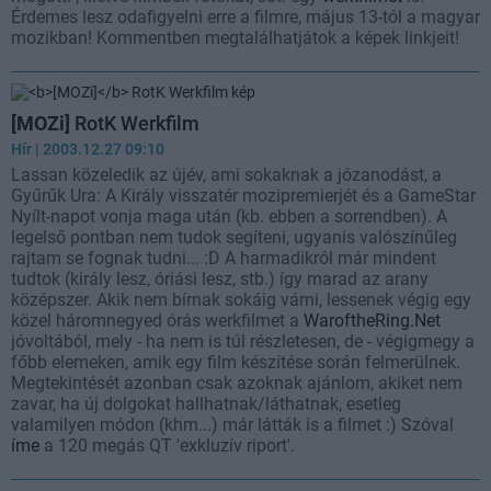
Érdemes lesz odafigyelni erre a filmre, május 13-tól a magyar
mozikban! Kommentben megtalálhatjátok a képek linkjeit!
[MOZi]
RotK Werkfilm
Hír
| 2003.12.27 09:10
Lassan közeledik az újév, ami sokaknak a józanodást, a
Gyűrűk Ura: A Király visszatér mozipremierjét és a GameStar
Nyílt-napot vonja maga után (kb. ebben a sorrendben). A
legelső pontban nem tudok segíteni, ugyanis valószínűleg
rajtam se fognak tudni... :D A harmadikról már mindent
tudtok (király lesz, óriási lesz, stb.) így marad az arany
középszer. Akik nem bírnak sokáig várni, lessenek végig egy
közel háromnegyed órás werkfilmet a
WaroftheRing.Net
jóvoltából, mely - ha nem is túl részletesen, de - végigmegy a
főbb elemeken, amik egy film készítése során felmerülnek.
Megtekintését azonban csak azoknak ajánlom, akiket nem
zavar, ha új dolgokat hallhatnak/láthatnak, esetleg
valamilyen módon (khm...) már látták is a filmet :) Szóval
íme
a 120 megás QT 'exkluzív riport'.