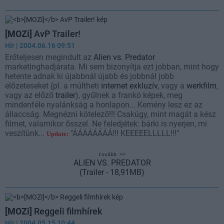
[MOZi]
AvP Trailer!
Hír
| 2004.06.16 09:51
Erőteljesen megindult az
Alien vs. Predator
marketinghadjárata. Mi sem bizonyítja ezt jobban, mint hogy
hetente adnak ki újabbnál újabb és jobbnál jobb
előzeteseket (pl. a múltheti
internet exkluzív
, vagy a
werkfilm
,
vagy az előző
trailer
), gyűlnek a frankó képek, meg
mindenféle nyalánkság a honlapon... Kemény lesz ez az
állaccság. Megnézni kötelező!!! Csakúgy, mint magát a kész
filmet, valamikor ősszel. Ne feledjétek: bárki is nyerjen, mi
veszítünk...
"ÁÁÁÁÁÁÁÁ!!! KEEEEELLLLL!!!"
Update:
tovább >>
ALIEN VS. PREDATOR
(Trailer - 18,91MB)
[MOZi]
Reggeli filmhírek
Hír
| 2004.05.15 10:44