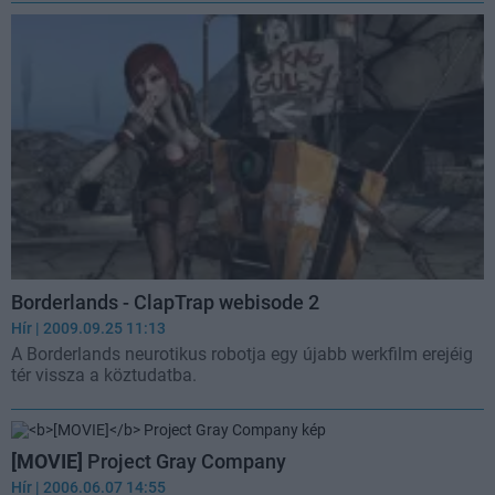
Borderlands - ClapTrap webisode 2
Hír
| 2009.09.25 11:13
A Borderlands neurotikus robotja egy újabb werkfilm erejéig
tér vissza a köztudatba.
[MOVIE]
Project Gray Company
Hír
| 2006.06.07 14:55