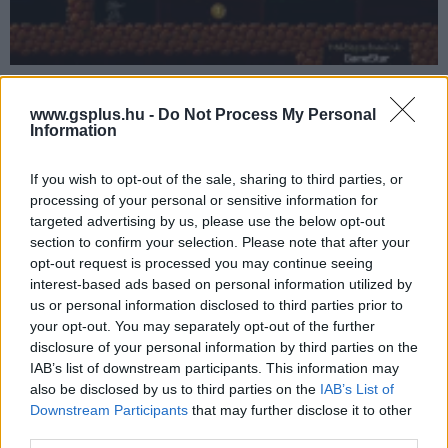
Így készült a Vakondok 4 - így kezdtek el a magyarok
Nintendo-ra fejleszteni
www.gsplus.hu -
Do Not Process My Personal
Hír
| 2016.01.04 11:40
Information
Javában készül a Vakondok-filmek negyedik része, mely a
magyar játékfejlesztés történetét tárja fel. Az alkotáshoz
If you wish to opt-out of the sale, sharing to third parties, or
kapcsolódó werkfilm sorozat első részét most ti is
processing of your personal or sensitive information for
megnézhetitek, ráadásul egy nyereményjátékban is részt
targeted advertising by us, please use the below opt-out
vehettek.
section to confirm your selection. Please note that after your
opt-out request is processed you may continue seeing
interest-based ads based on personal information utilized by
us or personal information disclosed to third parties prior to
your opt-out. You may separately opt-out of the further
disclosure of your personal information by third parties on the
IAB’s list of downstream participants. This information may
also be disclosed by us to third parties on the
IAB’s List of
Downstream Participants
that may further disclose it to other
third parties.