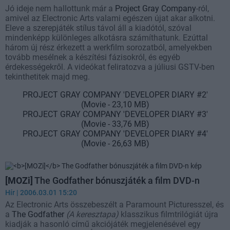
Jó ideje nem hallottunk már a
Project Gray Company
-ról,
amivel az Electronic Arts valami egészen újat akar alkotni.
Eleve a szerepjáték stílus távol áll a kiadótól, szóval
mindenképp különleges alkotásra számíthatunk. Ezúttal
három új rész érkezett a werkfilm sorozatból, amelyekben
tovább mesélnek a készítési fázisokról, és egyéb
érdekességekről. A videókat feliratozva a júliusi GSTV-ben
tekinthetitek majd meg.
PROJECT GRAY COMPANY 'DEVELOPER DIARY #2'
(Movie - 23,10 MB)
PROJECT GRAY COMPANY 'DEVELOPER DIARY #3'
(Movie - 33,76 MB)
PROJECT GRAY COMPANY 'DEVELOPER DIARY #4'
(Movie - 26,63 MB)
[MOZi]
The Godfather bónuszjáték a film DVD-n
Hír
| 2006.03.01 15:20
Az Electronic Arts összebeszélt a Paramount Picturesszel, és
a
The Godfather
(A keresztapa)
klasszikus filmtrilógiát újra
kiadják a hasonló című akciójáték megjelenésével egy