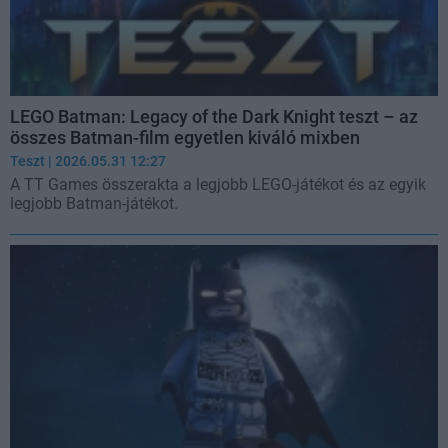
LEGO Batman: Legacy of the Dark Knight teszt – az
összes Batman-film egyetlen kiváló mixben
Teszt
| 2026.05.31 12:27
A TT Games összerakta a legjobb LEGO-játékot és az egyik
legjobb Batman-játékot.