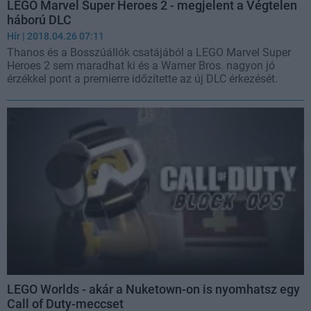
LEGO Marvel Super Heroes 2 - megjelent a Végtelen
háború DLC
Hír
| 2018.04.26 07:11
Thanos és a Bosszúállók csatájából a LEGO Marvel Super
Heroes 2 sem maradhat ki és a Warner Bros. nagyon jó
érzékkel pont a premierre időzítette az új DLC érkezését.
LEGO Worlds - akár a Nuketown-on is nyomhatsz egy
Call of Duty-meccset