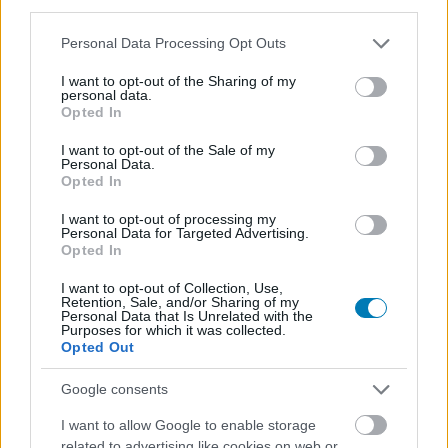
third parties.
Please note that this website/app uses one or more Google
Personal Data Processing Opt Outs
services and may gather and store information including but
not limited to your visit or usage behaviour. You may click to
I want to opt-out of the Sharing of my
personal data.
grant or deny consent to Google and its third-party tags to
Opted In
Nem indult még Star Wars játék olyan jól a Steamen,
use your data for below specified purposes in below Google
mint a LEGO Star Wars: The Skywalker Saga
consent section.
I want to opt-out of the Sale of my
Hír
| 2022.04.07 19:02
Personal Data.
Opted In
Sőt, egyetlen LEGO játéknak sem sikerült még megjelenése
napján ilyen jó eredményeket elérnie.
I want to opt-out of processing my
Personal Data for Targeted Advertising.
Opted In
I want to opt-out of Collection, Use,
Retention, Sale, and/or Sharing of my
Personal Data that Is Unrelated with the
Purposes for which it was collected.
Opted Out
Google consents
I want to allow Google to enable storage
related to advertising like cookies on web or