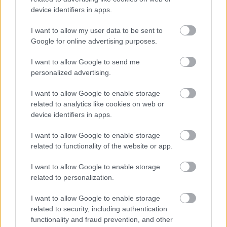
device identifiers in apps.
LEGO Star Wars: The Skywalker Saga teszt - kockáról
I want to allow my user data to be sent to
kockára átépített LEGO-élmény
Google for online advertising purposes.
Teszt
| 2022.04.04 17:00
I want to allow Google to send me
A LEGO Star Wars: The Skywalker Saga az eddig
personalized advertising.
legnagyobb, legszebb, és legtartalmasabb licencelt LEGO-
játék, de a nem Star Wars-rajongóknak is kötelező?
I want to allow Google to enable storage
related to analytics like cookies on web or
device identifiers in apps.
I want to allow Google to enable storage
related to functionality of the website or app.
I want to allow Google to enable storage
related to personalization.
I want to allow Google to enable storage
related to security, including authentication
functionality and fraud prevention, and other