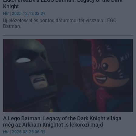
Knight
Hír
| 2025.12.12 03:27
Új előzetessel és pontos dátummal tér vissza a LEGO
Batman.
A Lego Batman: Legacy of the Dark Knight világa
még az Arkham Knightot is lekörözi majd
Hír
| 2025.08.25 06:32