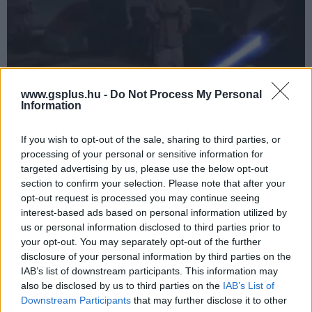
www.gsplus.hu -
Do Not Process My Personal
Information
Nem szép dolog kaszabolni a gyerek jediket, de a
LEGO Star Wars: The Skywalker Sagában jól jöhet
If you wish to opt-out of the sale, sharing to third parties, or
Hír
| 2022.04.08 08:04
processing of your personal or sensitive information for
A LEGO Star Wars: The Skywalker Saga halhatatlansággal
targeted advertising by us, please use the below opt-out
áldotta meg a padawanokat, ami mindenképpen emberbarát
gesztus, de más haszna is van.
section to confirm your selection. Please note that after your
opt-out request is processed you may continue seeing
interest-based ads based on personal information utilized by
us or personal information disclosed to third parties prior to
your opt-out. You may separately opt-out of the further
disclosure of your personal information by third parties on the
IAB’s list of downstream participants. This information may
also be disclosed by us to third parties on the
IAB’s List of
Downstream Participants
that may further disclose it to other