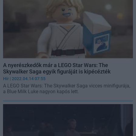
A nyerészkedők már a LEGO Star Wars: The
Skywalker Saga egyik figuráját is kipécézték
Hír
| 2022.04.14 07:55
A LEGO Star Wars: The Skywalker Saga vicces minifigurája,
a Blue Milk Luke nagyon kapós lett.