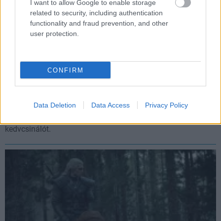
I want to allow Google to enable storage
related to security, including authentication
functionality and fraud prevention, and other
user protection.
CONFIRM
Megkaptuk a The Witcher: Blood Origin első
előzetesét, bemutatkoztak a főszereplők is
Data Deletion
Data Access
Privacy Policy
Hír
| 2021.12.17 16:16
Stílusosan a Vaják második szezonja hozta el nekünk a
kedvcsinálót.