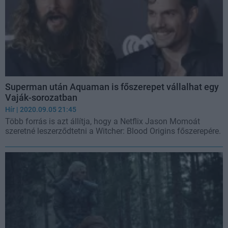
Superman után Aquaman is főszerepet vállalhat egy
Vaják-sorozatban
Hír
| 2020.09.05 21:45
Több forrás is azt állítja, hogy a Netflix Jason Momoát
szeretné leszerződtetni a Witcher: Blood Origins főszerepére.