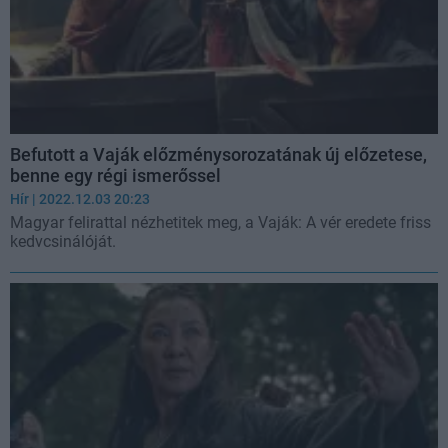
Befutott a Vaják előzménysorozatának új előzetese,
benne egy régi ismerőssel
Hír
| 2022.12.03 20:23
Magyar felirattal nézhetitek meg, a Vaják: A vér eredete friss
kedvcsinálóját.