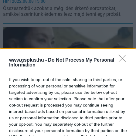
Hír
| 2022.08.08 15:00
Összeszedtük azokat a még idén érkező sorozatokat,
amikkel szerintünk érdemes lesz majd tenni egy próbát.
www.gsplus.hu -
Do Not Process My Personal
Information
If you wish to opt-out of the sale, sharing to third parties, or
processing of your personal or sensitive information for
targeted advertising by us, please use the below opt-out
section to confirm your selection. Please note that after your
opt-out request is processed you may continue seeing
Megvan, hogy nagyjából mikor jöhet a Vaják: A vér
interest-based ads based on personal information utilized by
eredete
us or personal information disclosed to third parties prior to
Hír
| 2022.05.03 14:57
your opt-out. You may separately opt-out of the further
Egy új jelentés szerint sajnos még hónapokat kell várnunk a
disclosure of your personal information by third parties on the
következő The Witcher sorozat premierjéig.