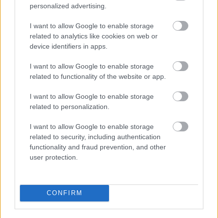
elégedettek, de sokan a csekély tartalom mennyiséget
personalized advertising.
tartják a legnagyobb hibának. Ők valószínűleg nem
fognak örülni annak, hogy ez a helyzet tavaszig nem is
I want to allow Google to enable storage
related to analytics like cookies on web or
fog változni.
device identifiers in apps.
The
#Battlefield2042
client includes weekly
I want to allow Google to enable storage
missions for 12 preseason weeks.
related to functionality of the website or app.
🗓️ Season 1 seems to be scheduled for March
I want to allow Google to enable storage
related to personalization.
2022 (unless they've added a few weeks as
"backup").
I want to allow Google to enable storage
related to security, including authentication
🇨🇦 "Exposure" is probably the final name for the
functionality and fraud prevention, and other
previously datamined "Ridge" map.
user protection.
🎄 Happy Holidays!
pic.twitter.com/FBuxapZvjl
— temporyal (@temporyal)
December 19, 2021
CONFIRM
Ti pörgetitek még a játékot, vagy pihenőre küldtétek?