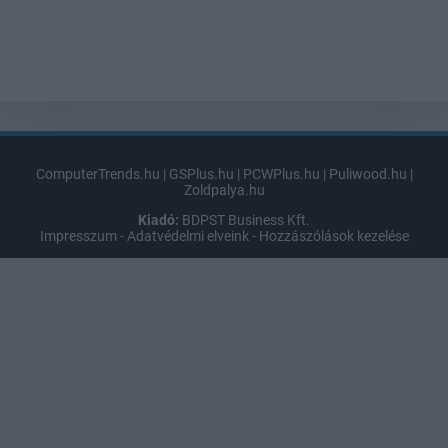
ComputerTrends.hu
|
GSPlus.hu
|
PCWPlus.hu
|
Puliwood.hu
|
Zoldpalya.hu
Kiadó:
BDPST Business Kft.
Impresszum
-
Adatvédelmi elveink
-
Hozzászólások kezelése