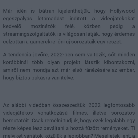
Már idén is bátran kijelenthetjük, hogy Hollywood
egészpályás letámadást indított a videojátékokat
kedvelő mozinézők felé, közben pedig a
streamingszolgáltatók is világosan látják, hogy érdemes
célzottan a gamerekre lőni új sorozataik egy részét.
A tendencia jövőre, 2022-ben sem változik, sőt minden
korábbinál több olyan projekt látszik kibontakozni,
amiről nem mondja azt már első ránézésére az ember,
hogy biztos bukásra van ítélve.
Az alábbi videóban összeszedtük 2022 legfontosabb
videojátékos vonatkozású filmes, illetve sorozatos
bemutatóit. Csak remélni tudjuk, hogy ezek legalább egy
része képes lesz beváltani a hozzá fűzött reményeket. Ti
melyiket várjátok közülük a legjobban? Meséljetek lent, a