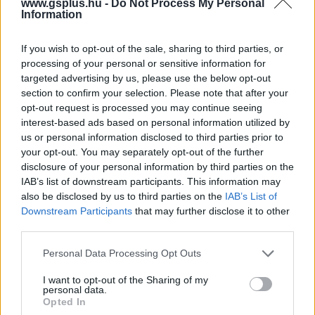
www.gsplus.hu -
Do Not Process My Personal
Hozzászólások
Information
If you wish to opt-out of the sale, sharing to third parties, or
processing of your personal or sensitive information for
A Battlefield 2042 első szezonja
targeted advertising by us, please use the below opt-out
section to confirm your selection. Please note that after your
márciusig is várathat magára
opt-out request is processed you may continue seeing
interest-based ads based on personal information utilized by
us or personal information disclosed to third parties prior to
Hunter_GS
|
2021 december 21. 14:44
your opt-out. You may separately opt-out of the further
disclosure of your personal information by third parties on the
IAB’s list of downstream participants. This information may
Egy adatbányász feltúrta a játékosokra váró
also be disclosed by us to third parties on the
IAB’s List of
kihívásokat, és nagyon úgy néz ki, hogy a DICE
Downstream Participants
that may further disclose it to other
third parties.
12 hétre tervezte az előszezon hosszát.
Please note that this website/app uses one or more Google
Personal Data Processing Opt Outs
Loaded
:
Unmute
services and may gather and store information including but
21.02%
not limited to your visit or usage behaviour. You may click to
I want to opt-out of the Sharing of my
personal data.
grant or deny consent to Google and its third-party tags to
A
Call of Duty: Vanguard és Warzone
játékosok már
Opted In
use your data for below specified purposes in below Google
nagyban pörgetik az első szezonos tartalmakat, dacára