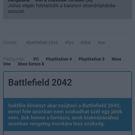
Július végén folytatódik a balatoni strandröplabda-
sorozat.
Címkék:
#battlefield 2042
#fps
#dice
#ea
Platformok:
PC
PlayStation 4
PlayStation 5
Xbox
One
Xbox Series X
Battlefield 2042
Sokféle élményt akar nyújtani a Battlefield 2042,
ennyi fele azonban nem szakadhat szét egy játék
sem. Sok benne a fantázia, azok kiaknázásához
azonban rengeteg munkára lesz szükség.