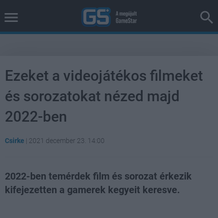
Ezeket a videojátékos filmeket
és sorozatokat nézed majd
2022-ben
Csirke
|
2021 december 23. 14:00
2022-ben temérdek film és sorozat érkezik
kifejezetten a gamerek kegyeit keresve.
Loaded
:
Unmute
37.42%