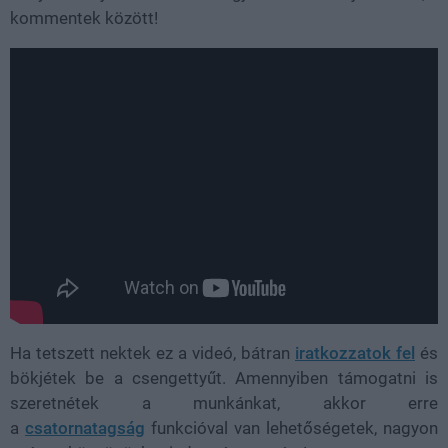
kommentek között!
Ha tetszett nektek ez a videó, bátran
iratkozzatok fel
és
bökjétek be a csengettyűt. Amennyiben támogatni is
szeretnétek a munkánkat, akkor erre
a
csatornatagság
funkcióval van lehetőségetek, nagyon