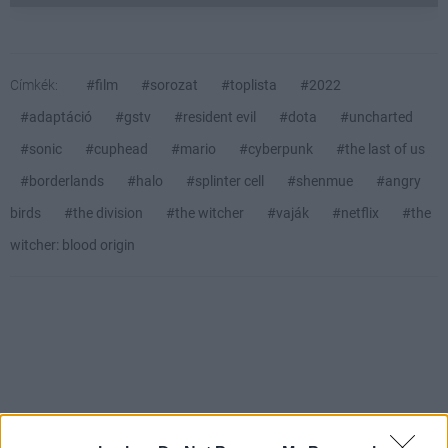
Címkék:
#film
#sorozat
#toplista
#2022
#adaptáció
#gstv
#resident evil
#dota
#uncharted
#sonic
#cuphead
#mario
#cyberpunk
#the last of us
#borderlands
#halo
#splinter cell
#shenmue
#angry
birds
#the division
#the witcher
#vaják
#netflix
#the
witcher: blood origin