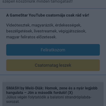
szépen köszönünk minden támogatást!
A GameStar YouTube csatornája csak rád vár!
Videótesztek, magyarázók, érdekességek,
beszélgetések, livestreamek, végigjátszások,
magyar feliratos előzetesek.
Feliratkozom
Csatornatag leszek
SMASH by Meló-Diák: Homok, zene és a nyár legjobb
hangulata – Jön a második forduló! (X)
Július végén folytatódik a balatoni strandröplabda-
sorozat.