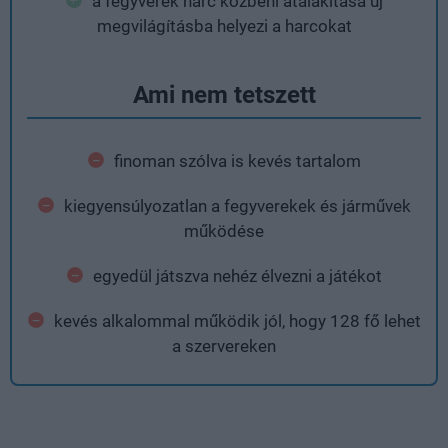
a fegyverek harc közbeni átalakítása új
megvilágításba helyezi a harcokat
Ami nem tetszett
finoman szólva is kevés tartalom
kiegyensúlyozatlan a fegyverekek és járművek
működése
egyedül játszva nehéz élvezni a játékot
kevés alkalommal működik jól, hogy 128 fő lehet
a szervereken