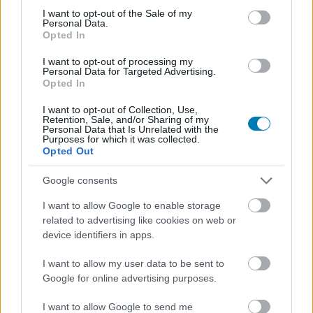
consent section.
I want to opt-out of the Sale of my
annak, hogy az Activision-Blizzard körül botrányok
Personal Data.
jelentősen megnehezítik a munkafolyamatokat.
Opted In
I want to opt-out of processing my
Ezzel szemben, a csatatér túloldalán úgy tűnik, hogy a
Personal Data for Targeted Advertising.
DICE márciusig váratja majd a játékosait, ami azért is
Opted In
elszomorító, mert már
további javításokat sem
I want to opt-out of Collection, Use,
várhatunk tőlük
a következő 2 hétben, holott a j
átékosok
Retention, Sale, and/or Sharing of my
Personal Data that Is Unrelated with the
érdeklődésére nem lehet igazán panasz
. Bárhogy is,
Purposes for which it was collected.
egy
Temporyal
nevű adatbányász belenézett a kliensbe,
Opted Out
és ott 12 hétnyi, előszezonhoz kötődő kihívást talált.
Google consents
I want to allow Google to enable storage
related to advertising like cookies on web or
Az általános iskolai szintű matek tudásunk azt súgja,
device identifiers in apps.
hogy márciusig is eltarthat a csapatnak, mire kiadja az
I want to allow my user data to be sent to
első szezonos frissítéseket.
Google for online advertising purposes.
A Battlefield 2042-vel a rajongók egyébként sem
I want to allow Google to send me