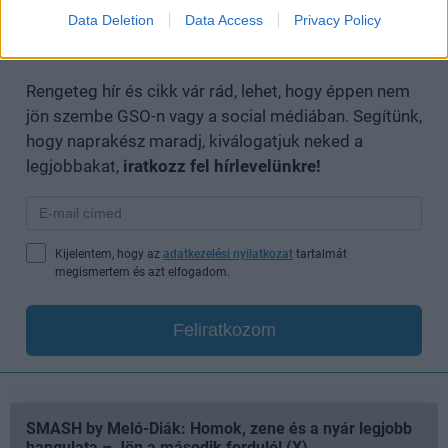
Data Deletion
Data Access
Privacy Policy
Nem akarsz lemaradni semmiről?
Rengeteg hír és cikk vár rád, lehet, hogy éppen nem
jön szembe GSO-n vagy a social médiában. Segítünk,
hogy naprakész maradj, kiválogatjuk neked a
legjobbakat,
iratkozz fel hírlevelünkre!
Kijelentem, hogy az
adatkezelési nyilatkozat
tartalmát
megismertem és azt elfogadom.
Feliratkozom
SMASH by Meló-Diák: Homok, zene és a nyár legjobb
hangulata – Jön a második forduló! (X)