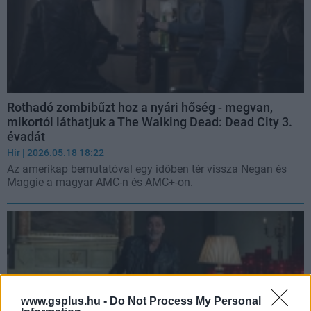
Rothadó zombibűzt hoz a nyári hőség - megvan,
mikortól láthatjuk a The Walking Dead: Dead City 3.
évadát
Hír
| 2026.05.18 18:22
Az amerikap bemutatóval egy időben tér vissza Negan és
Maggie a magyar AMC-n és AMC+-on.
www.gsplus.hu -
Do Not Process My Personal