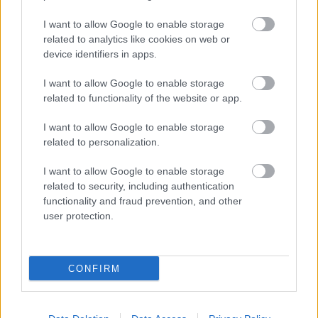
Pilot: The Walking Dead: Dead City
puliwood.hu
| 2023.06.24 18:00
I want to allow Google to enable storage
Elegendő-e két közönségkedvenc karakter és a megváltozott
related to analytics like cookies on web or
környezet, hogy feltámassza a halottakat?
device identifiers in apps.
I want to allow Google to enable storage
related to functionality of the website or app.
I want to allow Google to enable storage
related to personalization.
I want to allow Google to enable storage
related to security, including authentication
functionality and fraud prevention, and other
user protection.
Elég horrorisztikus dolgokat zúdít ránk a The Walking
CONFIRM
Dead: Dead City trailere
Hír
| 2023.05.12 08:33
A The Walking Dead új spin-offjára már nem is kell sokat