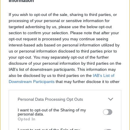
Information
If you wish to opt-out of the sale, sharing to third parties, or
processing of your personal or sensitive information for
targeted advertising by us, please use the below opt-out
section to confirm your selection. Please note that after your
Megérkezett a The Walking Dead: Dead City 2.
opt-out request is processed you may continue seeing
évadának első előzetese
interest-based ads based on personal information utilized by
Hír
| 2025.03.21 14:05
us or personal information disclosed to third parties prior to
Friss kedvcsináló hangol bennünket a The Walking Dead:
your opt-out. You may separately opt-out of the further
Dead City folytatására.
disclosure of your personal information by third parties on the
IAB’s list of downstream participants. This information may
also be disclosed by us to third parties on the
IAB’s List of
Downstream Participants
that may further disclose it to other
third parties.
Please note that this website/app uses one or more Google
Personal Data Processing Opt Outs
services and may gather and store information including but
not limited to your visit or usage behaviour. You may click to
I want to opt-out of the Sharing of my
personal data.
grant or deny consent to Google and its third-party tags to
Opted In
use your data for below specified purposes in below Google
consent section.