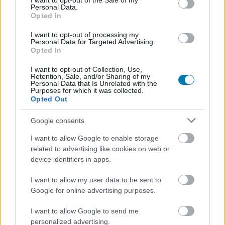
I want to opt-out of the Sale of my
Personal Data.
Opted In
Új előzeteseket kaptak a The Walking Dead spin-off
I want to opt-out of processing my
sorozatok folytatásai
Personal Data for Targeted Advertising.
Opted In
Hír
| 2024.07.27 17:33
És kiderült, hogy az egyikük biztosan visszatér egy harmadik
I want to opt-out of Collection, Use,
etapra is.
Retention, Sale, and/or Sharing of my
Personal Data that Is Unrelated with the
Purposes for which it was collected.
Opted Out
Google consents
I want to allow Google to enable storage
related to advertising like cookies on web or
device identifiers in apps.
I want to allow my user data to be sent to
Google for online advertising purposes.
I want to allow Google to send me
personalized advertising.