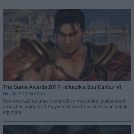
The Game Awards 2017 - érkezik a SoulCalibur VI
Hír
| 2017.12.08 07:19
Sok éves szünet után folytatódik a verekedős játéksorozat,
amelyben válogatott fegyverekkel és hősökkel csépelhetjük
egymást.