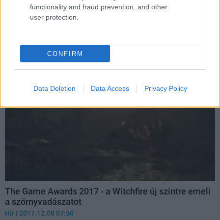
functionality and fraud prevention, and other
már 50v50 játékmóddal hódít
user protection.
Hír
| 2017.12.08 08:29
A Fortnite: Battle Royale megkapta az 50v50 játékmódot. Ha
akarjátok, már ki is próbálhatjátok a kísérleti lehetőséget.
CONFIRM
Data Deletion
Data Access
Privacy Policy
The Game Awards 2017 - a Witchfire új szintre emeli
a szörnyvadászatot
Hír
| 2017.12.08 07:50