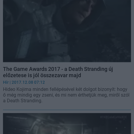
The Game Awards 2017 - a Death Stranding új
előzetese is jól összezavar majd
Hír
| 2017.12.08 07:12
Hideo Kojima minden fellépésével két dolgot bizonyít: hogy
ő még mindig egy zseni, és mi nem érthetjük meg, miről szól
a Death Stranding.