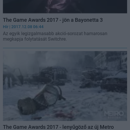
The Game Awards 2017 - jön a Bayonetta 3
Hír
| 2017.12.08 06:44
Az egyik legizgalmasabb akció-sorozat hamarosan
megkapja folytatását Switchre.
The Game Awards 2017 - lenyűgöző az új Metro