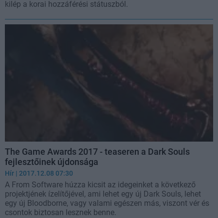
kilép a korai hozzáférési státuszból.
The Game Awards 2017 - teaseren a Dark Souls
fejlesztőinek újdonsága
Hír
| 2017.12.08 07:30
A From Software húzza kicsit az idegeinket a következő
projektjének ízelítőjével, ami lehet egy új Dark Souls, lehet
egy új Bloodborne, vagy valami egészen más, viszont vér és
csontok biztosan lesznek benne.