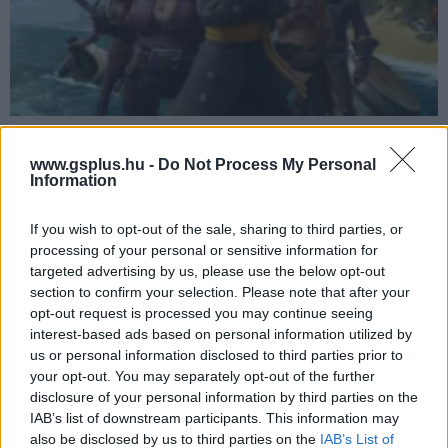
The Game Awards 2017 - új trailert és dátumot kapott
a Sea of Thieves
www.gsplus.hu -
Do Not Process My Personal
Information
Hír
| 2017.12.08 09:14
Érdemes volt nyomon követniük a The Game Awards
történéseit azoknak, akik már nagyon várták a Sea of
If you wish to opt-out of the sale, sharing to third parties, or
Thieves megjelenési dátumát, egy új előzetessel végre ez is
processing of your personal or sensitive information for
megérkezett.
targeted advertising by us, please use the below opt-out
section to confirm your selection. Please note that after your
opt-out request is processed you may continue seeing
interest-based ads based on personal information utilized by
us or personal information disclosed to third parties prior to
your opt-out. You may separately opt-out of the further
disclosure of your personal information by third parties on the
IAB’s list of downstream participants. This information may
also be disclosed by us to third parties on the
IAB’s List of