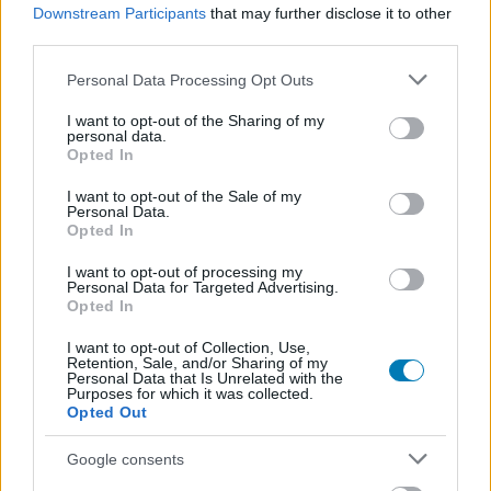
Downstream Participants
that may further disclose it to other
third parties.
Please note that this website/app uses one or more Google
Personal Data Processing Opt Outs
services and may gather and store information including but
not limited to your visit or usage behaviour. You may click to
I want to opt-out of the Sharing of my
The Game Awards 2017 - mozgásban a Fade to
personal data.
grant or deny consent to Google and its third-party tags to
Silence című túlélőjáték
Opted In
use your data for below specified purposes in below Google
Hír
| 2017.12.08 09:10
consent section.
I want to opt-out of the Sale of my
Hivatalosan is leleplezték a korábban kiszivárgott
Personal Data.
túlélőjátékot, amit hamarosan már ki is próbálhatunk.
Opted In
I want to opt-out of processing my
Personal Data for Targeted Advertising.
Opted In
I want to opt-out of Collection, Use,
Retention, Sale, and/or Sharing of my
Personal Data that Is Unrelated with the
Purposes for which it was collected.
Opted Out
Google consents