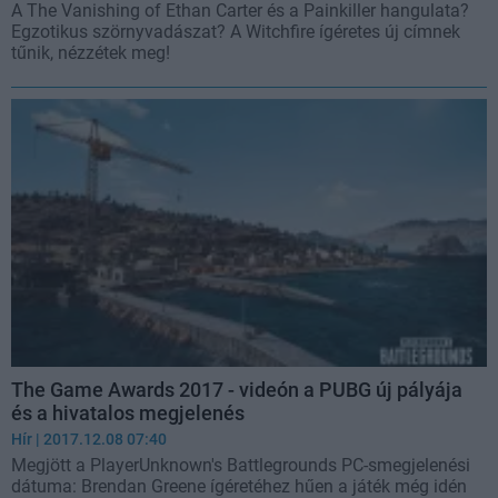
A The Vanishing of Ethan Carter és a Painkiller hangulata?
Egzotikus szörnyvadászat? A Witchfire ígéretes új címnek
tűnik, nézzétek meg!
The Game Awards 2017 - videón a PUBG új pályája
és a hivatalos megjelenés
Hír
| 2017.12.08 07:40
Megjött a PlayerUnknown's Battlegrounds PC-smegjelenési
dátuma: Brendan Greene ígéretéhez hűen a játék még idén