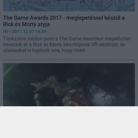
The Game Awards 2017 - meglepetéssel készül a
Rick és Morty atyja
Hír
| 2017.12.07 14:25
Titokzatos módon pont a The Game Awardsot megelőzően
nevezték át a Rick és Morty készítőjének VR-stúdióját, és
utalásokat is kaptunk arra, hogy miért.