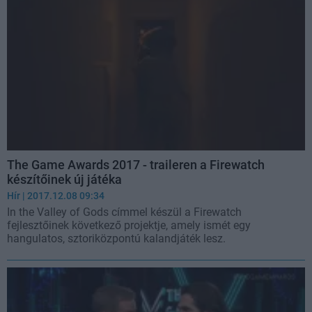
The Game Awards 2017 - traileren a Firewatch
készítőinek új játéka
Hír
| 2017.12.08 09:34
In the Valley of Gods címmel készül a Firewatch
fejlesztőinek következő projektje, amely ismét egy
hangulatos, sztoriközpontú kalandjáték lesz.