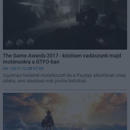
The Game Awards 2017 - közösen vadászunk majd
mutánsokra a GTFO-ban
Hír
| 2017.12.08 07:04
Izgalmas trailerrel mutatkozott be a Payday alkotóinak coop
játéka, ami ráadásul már jövőre befuthat.