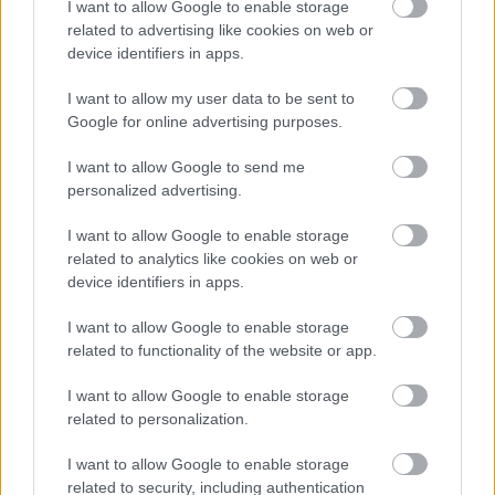
I want to allow Google to enable storage
related to advertising like cookies on web or
device identifiers in apps.
The Game Awards 2017 - újabb traileren az A Way
Out
I want to allow my user data to be sent to
Hír
| 2017.12.08 08:56
Google for online advertising purposes.
Újabb videón nézhetjük meg a zseniális Brothers: A Tale Of
Two Sons rendezőjének legújabb kooperatív alkotását.
I want to allow Google to send me
personalized advertising.
I want to allow Google to enable storage
related to analytics like cookies on web or
device identifiers in apps.
I want to allow Google to enable storage
related to functionality of the website or app.
I want to allow Google to enable storage
related to personalization.
I want to allow Google to enable storage
related to security, including authentication
The Game Awards 2017 - a Fortnite: Battle Royale