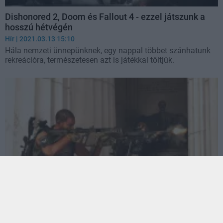
Dishonored 2, Doom és Fallout 4 - ezzel játszunk a
hosszú hétvégén
Hír
| 2021.03.13 15:10
Hála nemzeti ünnepünknek, egy nappal többet szánhatunk
rekreációra, természetesen azt is játékkal töltjük.
The Division 2, Gears Tactics és Nioh - ezzel játszunk
a hétvégén