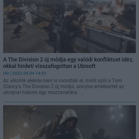
A The Division 2 új módja egy valódi konfliktust idéz,
okkal hirdeti visszafogottan a Ubisoft
Hír
| 2022.04.04 14:01
Az alkotók eleinte nem is mondták el, miről szól a Tom
Clancy's The Division 2 új módja, annyira emlékeztet az
ukrajnai háború egy mozzanatára.