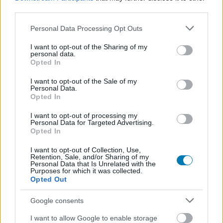
third parties.
Please note that this website/app uses one or more Google
Personal Data Processing Opt Outs
services and may gather and store information including but
not limited to your visit or usage behaviour. You may click to
I want to opt-out of the Sharing of my
personal data.
grant or deny consent to Google and its third-party tags to
Opted In
use your data for below specified purposes in below Google
consent section.
I want to opt-out of the Sale of my
A Ubisoft elindította az őszi vásárát, rengeteg játékát
Personal Data.
leakciózta
Opted In
Hír
| 2023.09.29 17:35
I want to opt-out of processing my
Ha kihagytátok a legutóbbi Far Cryt, Ghost Recont vagy a
Personal Data for Targeted Advertising.
The Division 2-t, akkor most érdemes lecsapnotok rájuk.
Opted In
I want to opt-out of Collection, Use,
Retention, Sale, and/or Sharing of my
Personal Data that Is Unrelated with the
Purposes for which it was collected.
Opted Out
Google consents
I want to allow Google to enable storage