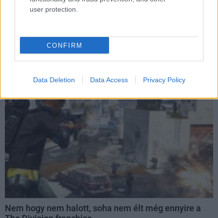
user protection.
Ingyen lootolhatsz a hétvégén az egyik
legnépszerűbb online lövöldében
Hír
| 2023.05.19 08:07
CONFIRM
A grátisz Tom Clancy's The Divison 2 hétvége már el is
indult, csak egy letöltés kell, hogy te is csatlakozz.
Data Deletion
Data Access
Privacy Policy
Nem hogy nem halott, soha nem élt még ennyire a