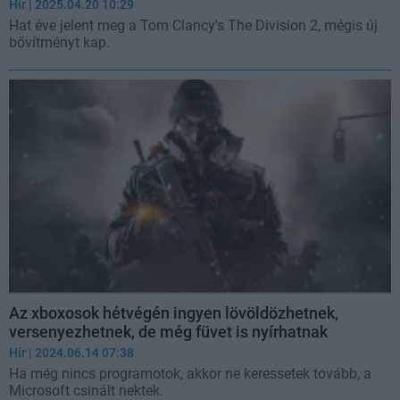
Hír
| 2025.04.20 10:29
Hat éve jelent meg a Tom Clancy's The Division 2, mégis új
bővítményt kap.
Az xboxosok hétvégén ingyen lövöldözhetnek,
versenyezhetnek, de még füvet is nyírhatnak
Hír
| 2024.06.14 07:38
Ha még nincs programotok, akkor ne keressetek tovább, a
Microsoft csinált nektek.