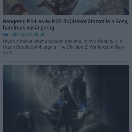
Rengeteg PS4-es és PS5-ös játékot árazott le a Sony,
hatalmas vásár pörög
Hír
| 2021.05.13 20:20
Olyan címeket lehet akciósan behúzni, mint a Destiny 2, a
Crash Bandicoot 4 vagy a The Division 2: Warlords of New
York.