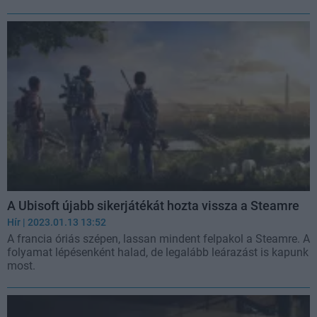
A Ubisoft újabb sikerjátékát hozta vissza a Steamre
Hír
| 2023.01.13 13:52
A francia óriás szépen, lassan mindent felpakol a Steamre. A
folyamat lépésenként halad, de legalább leárazást is kapunk
most.