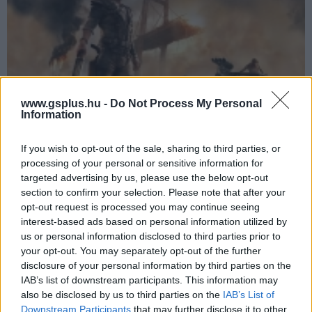
www.gsplus.hu -
Do Not Process My Personal
Information
If you wish to opt-out of the sale, sharing to third parties, or
Ezeket a posztapokaliptikus játékokat próbáld ki, ha
processing of your personal or sensitive information for
már végeztél a Fallout szériával
targeted advertising by us, please use the below opt-out
section to confirm your selection. Please note that after your
Hír
| 2024.05.04 18:12
opt-out request is processed you may continue seeing
Proto-Falloutot, filmes adaptációt, zombis, robotdinós és
interest-based ads based on personal information utilized by
kelet-európai világvégét is ajánlunk.
us or personal information disclosed to third parties prior to
your opt-out. You may separately opt-out of the further
disclosure of your personal information by third parties on the
IAB’s list of downstream participants. This information may
also be disclosed by us to third parties on the
IAB’s List of
Downstream Participants
that may further disclose it to other