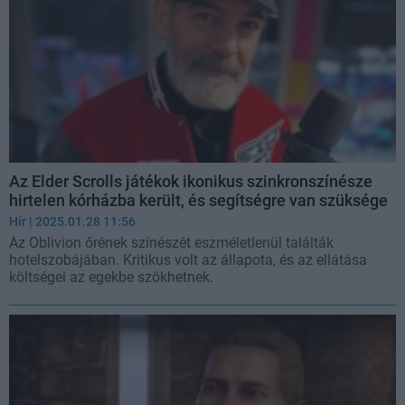
Az Elder Scrolls játékok ikonikus szinkronszínésze
hirtelen kórházba került, és segítségre van szüksége
Hír
| 2025.01.28 11:56
Az Oblivion őrének színészét eszméletlenül találták
hotelszobájában. Kritikus volt az állapota, és az ellátása
költségei az egekbe szökhetnek.