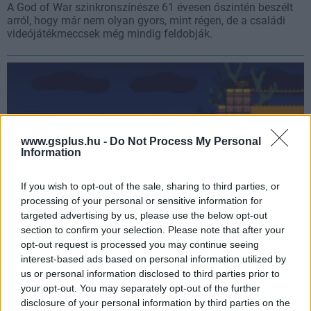
A God of War szinkronszínésze 61 évesen őszintén beszélt
arról, hogy már nem olyan gyors, mint régen, de a családi
videójátékmeccsek még mindig feldobják.
www.gsplus.hu -
Do Not Process My Personal
Information
If you wish to opt-out of the sale, sharing to third parties, or
processing of your personal or sensitive information for
targeted advertising by us, please use the below opt-out
section to confirm your selection. Please note that after your
Halloweeni kiegészítővel tért vissza a magyar
opt-out request is processed you may continue seeing
platformer csoda
interest-based ads based on personal information utilized by
us or personal information disclosed to third parties prior to
Hír
| 2025.10.26 13:05
your opt-out. You may separately opt-out of the further
Új sztori, új helyszín és egy új szinkronszínész csatlakozott a
disclosure of your personal information by third parties on the
cuki kis projekthez.