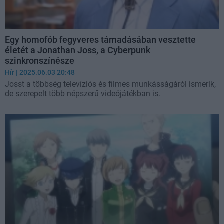
Egy homofób fegyveres támadásában vesztette
életét a Jonathan Joss, a Cyberpunk
szinkronszínésze
Hír
| 2025.06.03 20:48
Josst a többség televíziós és filmes munkásságáról ismerik,
de szerepelt több népszerű videójátékban is.