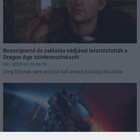
Bosszúpornó és zaklatás vádjával letartóztatták a
Dragon Age szinkronszínészét
Hír
| 2025.01.16 09:55
Greg Ellisnek nem először kell emiatt bíróság elé állnia.