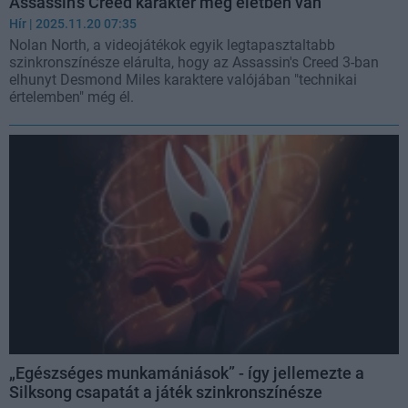
Assassin’s Creed karakter még életben van
Hír
| 2025.11.20 07:35
Nolan North, a videojátékok egyik legtapasztaltabb
szinkronszínésze elárulta, hogy az Assassin's Creed 3-ban
elhunyt Desmond Miles karaktere valójában "technikai
értelemben" még él.
„Egészséges munkamániások” - így jellemezte a
Silksong csapatát a játék szinkronszínésze