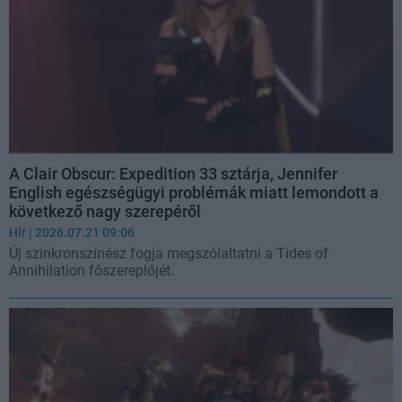
A Clair Obscur: Expedition 33 sztárja, Jennifer
English egészségügyi problémák miatt lemondott a
következő nagy szerepéről
Hír
| 2026.07.21 09:06
Új szinkronszínész fogja megszólaltatni a Tides of
Annihilation főszereplőjét.