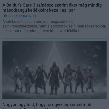
A Baldur's Gate 3 színésze szerint őket még mindig
másodrangú kellékként kezeli az ipar
Hír
| 2025.12.03 07:41
A játékosok lassan annyira megszeretik a
szinkronszínészeket, mint a sorozatok és filmek főszereplőit,
de az ipar még mindig nem látja az értéküket.
Nagyon úgy fest, hogy az egyik legkedveltebb