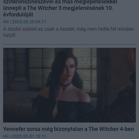
szinkronszínészével és más meglepetésekkel
ünnepli a The Witcher 3 megjelenésének 10.
évfordulóját
Hír
| 2025.05.20 09:11
A stúdió szerint ez csak a kezdet, még nem fedte fel minden
lapját.
Yennefer sorsa még bizonytalan a The Witcher 4-ben
Hír
| 2025.05.01 10:11