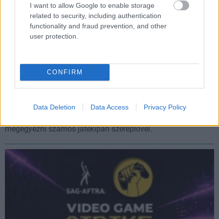
I want to allow Google to enable storage
related to security, including authentication
functionality and fraud prevention, and other
user protection.
CONFIRM
Fontos megállapodással zárult a videójáték-
szinkronszínészek sztrájkja
Data Deletion
Data Access
Privacy Policy
Hír
| 2025.07.12 16:03
Anyagi, egészségügyi és AI kérdésekben is sikerült
megegyezni számos játékipari szereplővel.