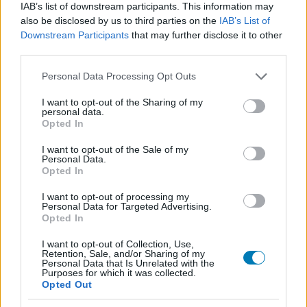
IAB’s list of downstream participants. This information may
also be disclosed by us to third parties on the
IAB’s List of
Downstream Participants
that may further disclose it to other
third parties.
Please note that this website/app uses one or more Google
Personal Data Processing Opt Outs
services and may gather and store information including but
not limited to your visit or usage behaviour. You may click to
I want to opt-out of the Sharing of my
personal data.
grant or deny consent to Google and its third-party tags to
Opted In
use your data for below specified purposes in below Google
consent section.
I want to opt-out of the Sale of my
Personal Data.
Opted In
I want to opt-out of processing my
Parkinson diagnózisa miatt rúgta ki a Warner a Tini
Personal Data for Targeted Advertising.
titánok, harcra fel! egyik szinkronszínészét
Opted In
Hír
| 2025.09.08 14:39
I want to opt-out of Collection, Use,
Greg Cipes a rajongók segítségét kéri, hogy
Retention, Sale, and/or Sharing of my
"feltámadhasson".
Personal Data that Is Unrelated with the
Purposes for which it was collected.
Opted Out