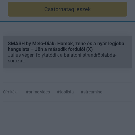
Csatornatag leszek
SMASH by Meló-Diák: Homok, zene és a nyár legjobb
hangulata – Jön a második forduló! (X)
Július végén folytatódik a balatoni strandröplabda-
sorozat.
Címkék:
#prime video
#toplista
#streaming