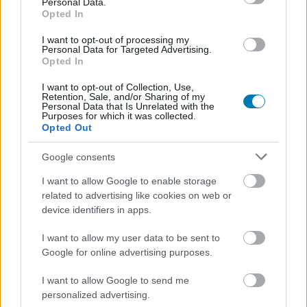
Personal Data.
Opted In
I want to opt-out of processing my
Personal Data for Targeted Advertising.
Hozzászólások
Opted In
I want to opt-out of Collection, Use,
Retention, Sale, and/or Sharing of my
Personal Data that Is Unrelated with the
Romantika, bosszú és tinihősök
Purposes for which it was collected.
Opted Out
uralják a Prime Video toplistát
Google consents
Csirke
|
2025 szeptember 8. 17:20
I want to allow Google to enable storage
related to advertising like cookies on web or
device identifiers in apps.
A Prime Video magyar toplistáját most a
I want to allow my user data to be sent to
fiatalos drámák és az akciódús thrillerek
Google for online advertising purposes.
uralják, miközben a közönség a könnyed
I want to allow Google to send me
romantikától a sötétebb bosszútörténetekig
personalized advertising.