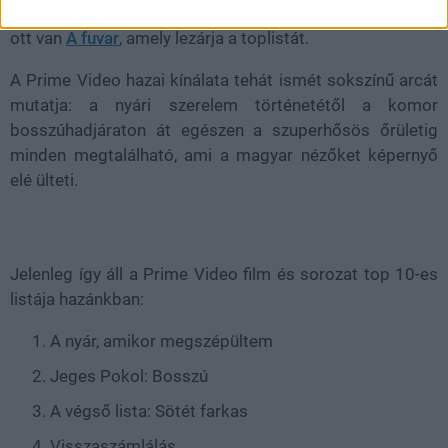
a
The Runarounds
adja, az akció szerelmeseinek pedig
ott van
A fuvar
, amely lezárja a toplistát.
A Prime Video hazai kínálata tehát ismét sokszínű arcát
mutatja: a nyári szerelem történetétől a komor
bosszúhadjáraton át egészen a szuperhősös őrületig
minden megtalálható, ami a magyar nézőket képernyő
elé ülteti.
Jelenleg így áll a Prime Video film és sorozat top 10-es
listája hazánkban:
A nyár, amikor megszépültem
Jeges Pokol: Bosszú
A végső lista: Sötét farkas
Visszaszámlálás