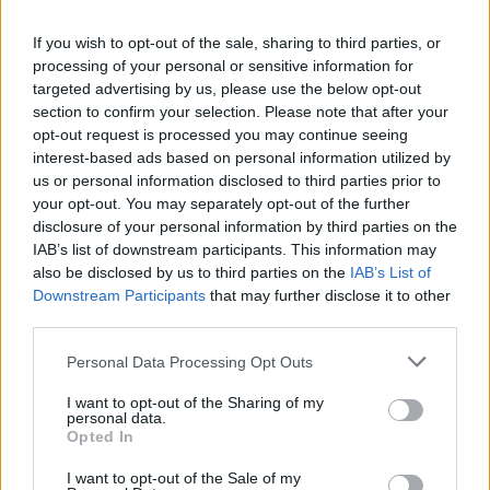
Feliratkozom
If you wish to opt-out of the sale, sharing to third parties, or
processing of your personal or sensitive information for
targeted advertising by us, please use the below opt-out
section to confirm your selection. Please note that after your
SMASH by Meló-Diák: Homok, zene és a nyár legjobb
opt-out request is processed you may continue seeing
hangulata – Jön a második forduló! (X)
interest-based ads based on personal information utilized by
Július végén folytatódik a balatoni strandröplabda-
us or personal information disclosed to third parties prior to
sorozat.
your opt-out. You may separately opt-out of the further
disclosure of your personal information by third parties on the
IAB’s list of downstream participants. This information may
also be disclosed by us to third parties on the
IAB’s List of
Downstream Participants
that may further disclose it to other
Címkék:
#teen titans go!
#tini titánok harcra fel
#greg
third parties.
cipes
#beast boy
#alakváltó
#parkinson-kór
Please note that this website/app uses one or more Google
Personal Data Processing Opt Outs
services and may gather and store information including but
not limited to your visit or usage behaviour. You may click to
I want to opt-out of the Sharing of my
personal data.
grant or deny consent to Google and its third-party tags to
Opted In
use your data for below specified purposes in below Google
consent section.
I want to opt-out of the Sale of my