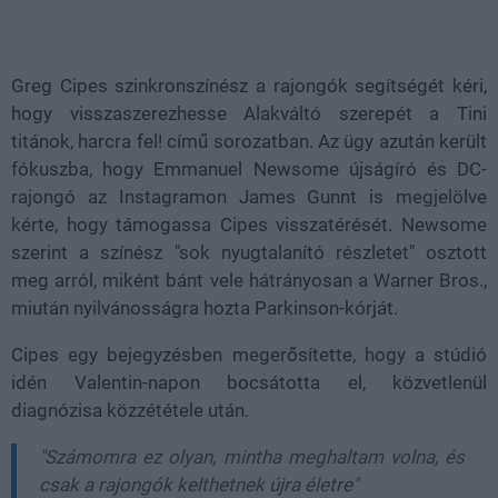
Loaded
:
Unmute
38.25%
Greg Cipes szinkronszínész a rajongók segítségét kéri,
hogy visszaszerezhesse Alakváltó szerepét a Tini
titánok, harcra fel! című sorozatban. Az ügy azután került
fókuszba, hogy Emmanuel Newsome újságíró és DC-
rajongó az Instagramon James Gunnt is megjelölve
kérte, hogy támogassa Cipes visszatérését. Newsome
szerint a színész "sok nyugtalanító részletet" osztott
meg arról, miként bánt vele hátrányosan a Warner Bros.,
miután nyilvánosságra hozta Parkinson-kórját.
Cipes egy bejegyzésben megerősítette, hogy a stúdió
idén Valentin-napon bocsátotta el, közvetlenül
diagnózisa közzététele után.
"Számomra ez olyan, mintha meghaltam volna, és
csak a rajongók kelthetnek újra életre"