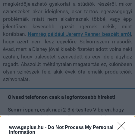
megkérdőjelezhető gyakorlat a stúdiók részéről, mikor
színészeket akár ideiglenes, akár tartós egészségügyi
problémáik miatt nem alkalmaznak többé, vagy épp
jelentősen kevesebb gázsit ígérnek nekik, mint
korábban.
Nemrég például Jeremy Renner beszélt arról
,
hogy azért nem lesz egyelőre Solyómszem második
évad, mert a Disney jóval kisebb fizetést adott volna neki
azután, hogy balesetet szenvedett és egy ideig ágyhoz
ragadt. Abszolút méltánytalan magatartás ez, különösen
olyan színészek felé, akik évek óta emelik produkcióik
színvonalát.
Olvasd telefonon csak a legfontosabb híreket!
Semmi spam, csak napi 2-3 értesítés Viberen, hogy
képben maradj a játék- és filmvilág, a geek kultúra
legérdekesebb híreivel.
www.gsplus.hu -
Do Not Process My Personal
Information