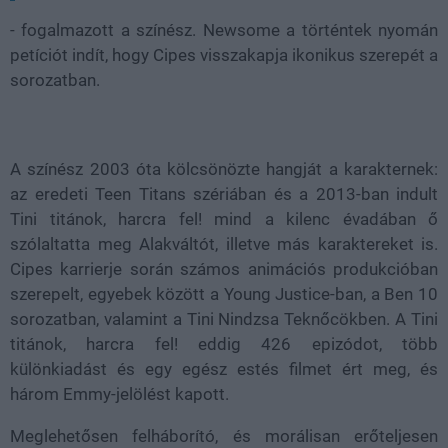
- fogalmazott a színész. Newsome a történtek nyomán
petíciót indít, hogy Cipes visszakapja ikonikus szerepét a
sorozatban.
A színész 2003 óta kölcsönözte hangját a karakternek:
az eredeti Teen Titans szériában és a 2013-ban indult
Tini titánok, harcra fel! mind a kilenc évadában ő
szólaltatta meg Alakváltót, illetve más karaktereket is.
Cipes karrierje során számos animációs produkcióban
szerepelt, egyebek között a Young Justice-ban, a Ben 10
sorozatban, valamint a Tini Nindzsa Teknőcökben. A Tini
titánok, harcra fel! eddig 426 epizódot, több
különkiadást és egy egész estés filmet ért meg, és
három Emmy-jelölést kapott.
Meglehetősen felháborító, és morálisan erőteljesen