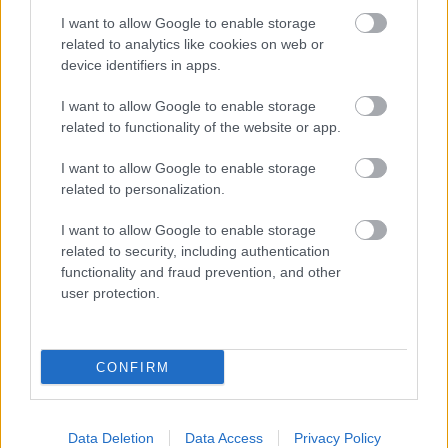
minden műfajban megtalálja a kedvenceit.
I want to allow Google to enable storage
Loaded
:
Unmute
related to analytics like cookies on web or
21.65%
device identifiers in apps.
A sorozatok élén
A nyár, amikor megszépültem
áll,
I want to allow Google to enable storage
amely a coming-of-age romantika egyik legnépszerűbb
related to functionality of the website or app.
képviselője, és itthon is hatalmas rajongótáborral bír.
Mellette a
Jeges Pokol: Bosszú
hozza a hideg, feszült
I want to allow Google to enable storage
related to personalization.
akciót, míg
A végső lista: Sötét farkas
a katonai
thrillerek kedvelőinek kínál izgalmakat. A
I want to allow Google to enable storage
Visszaszámlálás
tovább erősíti a feszültséget, de a
related to security, including authentication
listára felkerült a romantikus kalandot kínáló
A térkép,
functionality and fraud prevention, and other
amely elvezet hozzád
is, amely a könnyedebb
user protection.
kikapcsolódásra vágyó nézők szívét célozza.
A képregényes univerzum rajongói számára a
V
CONFIRM
generáció
szolgál szórakozással, míg a
Pillangó
egy dél-
koreai akciódrámát szállít. A tinidrámák közül a
Maxton
Hall
továbbra is stabilan tartja magát, a zenés hangulatot
Data Deletion
Data Access
Privacy Policy