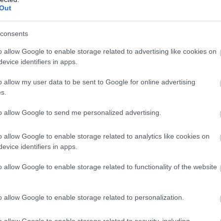
Out
consents
o allow Google to enable storage related to advertising like cookies on
evice identifiers in apps.
b hangulata – Jön a második forduló! (X)
sorozat.
o allow my user data to be sent to Google for online advertising
s.
to allow Google to send me personalized advertising.
#ai
#mesterséges intelligencia
o allow Google to enable storage related to analytics like cookies on
evice identifiers in apps.
o allow Google to enable storage related to functionality of the website
o allow Google to enable storage related to personalization.
o allow Google to enable storage related to security, including