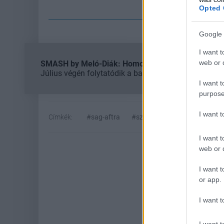
Opted 
Google 
I want t
web or d
SMASH by Meló-Diák: Homok, zene és a nyár legjob
Július végén folytatódik a balatoni strandröplabda-
I want t
purpose
I want 
Címkék:
#sag-aftra
#szinkronszínész
#sztrájk
I want t
web or d
I want t
or app.
I want t
I want t