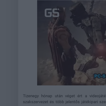
Loaded
:
Unmute
37.73%
Tizenegy hónap után véget ért a videojáté
szakszervezet és több jelentős játékipari sze