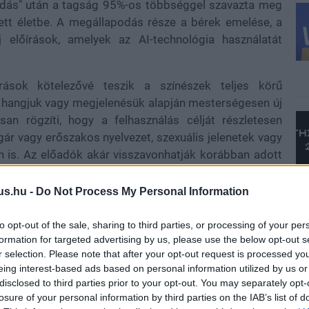
podás" után a tagság 95%-os többséggel szavazta meg
épett életbe. A megállapodás része a bérek emelése, a
új előírások, amelyek az AI-technológia használatát
írások kötelezővé teszik a színészek teljes körű
t hangjuk vagy megjelenésük alapján mesterségesen új
san rögzíti, hogy a felhasználás célját részletesen
ágár vagy erőszakos nyelvezet, szexuális jelenetek vagy
 is. Az előadók akár visszavonhatják korábban adott
ájk idején.
us.hu -
Do Not Process My Personal Information
to opt-out of the sale, sharing to third parties, or processing of your per
észségügyi és biztonsági szempontból is fontos
formation for targeted advertising by us, please use the below opt-out s
k próbáin és felvételein orvosi személyzet jelenléte
r selection. Please note that after your opt-out request is processed y
yes mutatványokra meghallgatások során, és pihenőidő
eing interest-based ads based on personal information utilized by us or
disclosed to third parties prior to your opt-out. You may separately opt-
k emellett külön díjazást kell fizetniük a mesterséges
losure of your personal information by third parties on the IAB’s list of
ó felhasználásért, valamint a digitális replikák későbbi