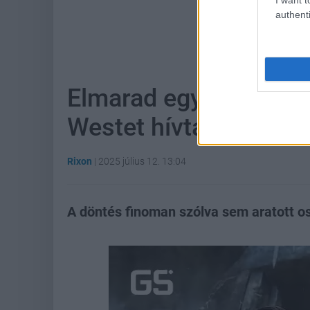
authenti
Hoz
Elmarad egy szlovák f
Westet hívták fellépni
Rixon
|
2025 július 12. 13:04
A döntés finoman szólva sem aratott os