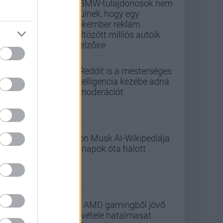
A BMW-tulajdonosok nem
örülnek, hogy egy
Pókember reklám
költözött milliós autóik
kijelzőire
A Reddit is a mesterséges
intelligencia kezébe adná
a moderációt
Elon Musk AI-Wikipediája
hónapok óta halott
Az AMD gamingből jövő
bevétele hatalmasat