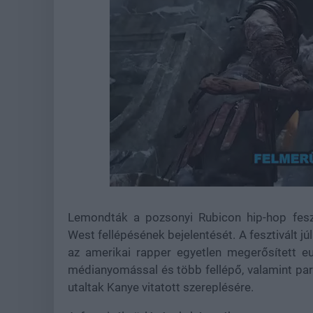
Loaded
:
Unmute
22.18%
Lemondták a pozsonyi Rubicon hip-hop feszt
West fellépésének bejelentését. A fesztivált jú
az amerikai rapper egyetlen megerősített e
médianyomással és több fellépő, valamint par
utaltak Kanye vitatott szereplésére.