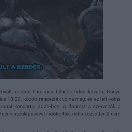
ivált, miután hatalmas felháborodás követte Kanye
lius 18-20. között rendezték volna meg, és ez lett volna
urópai koncertje 2025-ben. A döntést a szervezők a
tner visszalépésével indokolták, noha közvetlenül nem