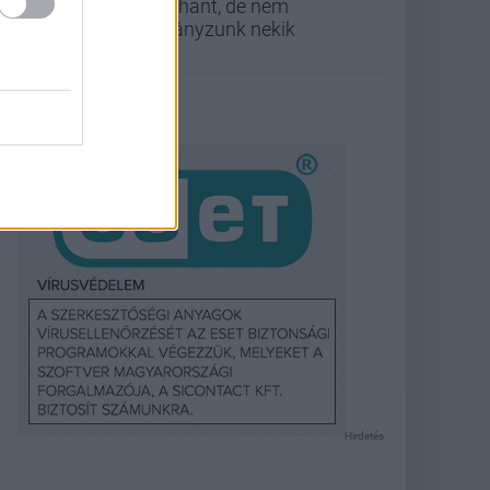
zuhant, de nem
hiányzunk nekik
Hirdetés