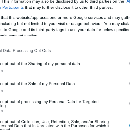
. This information may also be disclosed by us to third parties on the
IA
Participants
that may further disclose it to other third parties.
lapodást, nem mindenki elégedett. Egyes színészek -
 that this website/app uses one or more Google services and may gath
Revolution egyik ikonikus hangja - kritizálták a
including but not limited to your visit or usage behaviour. You may click 
 to Google and its third-party tags to use your data for below specifi
nták be kellően a tagságot a döntéshozatalba, és
ogle consent section.
lenére sokan történelmi eredménynek tartják, hogy a
vázi "sztrájkba küldhetik".
l Data Processing Opt Outs
o opt-out of the Sharing of my personal data.
In
en nem jön szembe GSO-n vagy a social médiában.
o opt-out of the Sale of my Personal Data.
 neked a legjobbakat,
iratkozz fel hírlevelünkre!
In
to opt-out of processing my Personal Data for Targeted
ing.
In
smertem és azt elfogadom.
o opt-out of Collection, Use, Retention, Sale, and/or Sharing
ersonal Data that Is Unrelated with the Purposes for which it
liratkozom
lected.