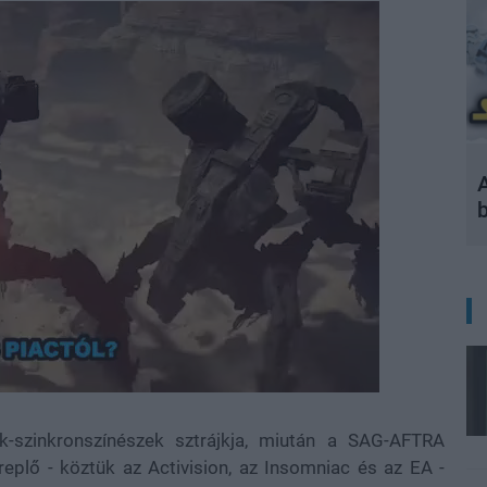
A
k-szinkronszínészek sztrájkja, miután a SAG-AFTRA
replő - köztük az Activision, az Insomniac és az EA -