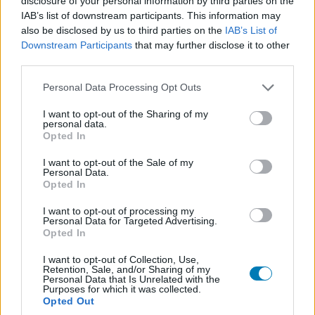
disclosure of your personal information by third parties on the
IAB’s list of downstream participants. This information may
also be disclosed by us to third parties on the
IAB’s List of
Downstream Participants
that may further disclose it to other
third parties.
Please note that this website/app uses one or more Google
Personal Data Processing Opt Outs
services and may gather and store information including but
not limited to your visit or usage behaviour. You may click to
I want to opt-out of the Sharing of my
A Star Fox fejlesztői majdnem elszórták az N64
personal data.
grant or deny consent to Google and its third-party tags to
specifikációit egy ittas éjszakán
Opted In
use your data for below specified purposes in below Google
Hír
| 2016.10.06 07:45
consent section.
I want to opt-out of the Sale of my
Könnyen egy komolyabb ügy is lehetett volna egy lazának
Personal Data.
ígérkező esti italozásból.
Opted In
I want to opt-out of processing my
Personal Data for Targeted Advertising.
Opted In
I want to opt-out of Collection, Use,
Retention, Sale, and/or Sharing of my
Personal Data that Is Unrelated with the
Purposes for which it was collected.
Opted Out