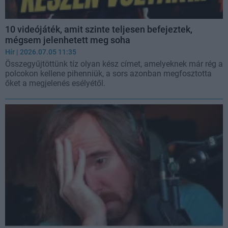
10 videójáték, amit szinte teljesen befejeztek,
mégsem jelenhetett meg soha
Hír
| 2026.07.05 11:35
Összegyűjtöttünk tíz olyan kész címet, amelyeknek már rég a
polcokon kellene pihenniük, a sors azonban megfosztotta
őket a megjelenés esélyétől.