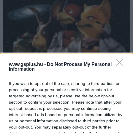
A Star Fox 2 készítőjét is meglepte, hogy megjelenik
www.gsplus.hu -
Do Not Process My Personal
a törölt rész
Information
Hír
| 2017.06.27 19:38
A SNES Classic Edition legnagyobb meglepetésnek számító
If you wish to opt-out of the sale, sharing to third parties, or
játéka nemcsak a játékosok, hanem a Star Fox 2-n dolgozó
processing of your personal or sensitive information for
Dylan Cuthbert számára is váratlanul érkezett.
targeted advertising by us, please use the below opt-out
section to confirm your selection. Please note that after your
opt-out request is processed you may continue seeing
interest-based ads based on personal information utilized by
us or personal information disclosed to third parties prior to
your opt-out. You may separately opt-out of the further