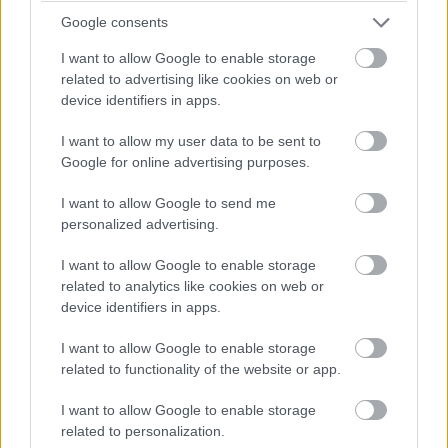
Google consents
I want to allow Google to enable storage
related to advertising like cookies on web or
device identifiers in apps.
Így néznének ki a Star Fox szereplői a valóságban
Hír
| 2016.05.05 10:35
I want to allow my user data to be sent to
Oké, nem túlságosan valósághű az ábrázolás, mivel abban
Google for online advertising purposes.
semmi különös nem lenne (állatok kabátban). Mondjuk egy
élőszereplős filmben így eltudnánk képzelni őket.
I want to allow Google to send me
personalized advertising.
I want to allow Google to enable storage
related to analytics like cookies on web or
device identifiers in apps.
I want to allow Google to enable storage
related to functionality of the website or app.
I want to allow Google to enable storage
related to personalization.