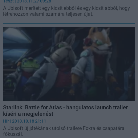
Teszt
| 2018.11.27 09:28
A Ubisoft merített egy kicsit ebből és egy kicsit abból, hogy
létrehozzon valami számára teljesen újat.
Starlink: Battle for Atlas - hangulatos launch trailer
kíséri a megjelenést
Hír
| 2018.10.18 21:11
A Ubisoft új játékának utolsó trailere Foxra és csapatára
fókuszál.