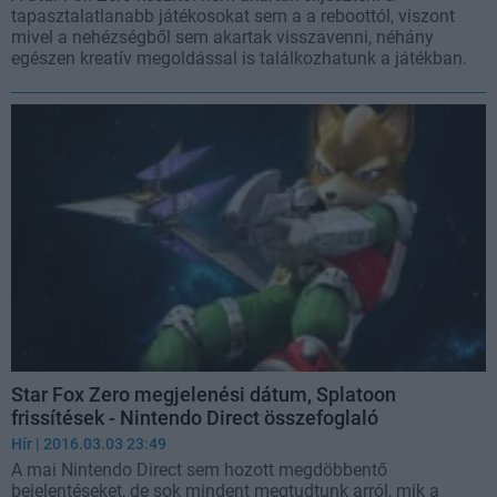
tapasztalatlanabb játékosokat sem a a reboottól, viszont
mivel a nehézségből sem akartak visszavenni, néhány
egészen kreatív megoldással is találkozhatunk a játékban.
Star Fox Zero megjelenési dátum, Splatoon
frissítések - Nintendo Direct összefoglaló
Hír
| 2016.03.03 23:49
A mai Nintendo Direct sem hozott megdöbbentő
bejelentéseket, de sok mindent megtudtunk arról, mik a