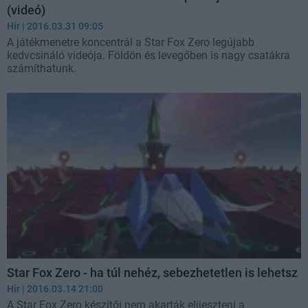
(videó)
Hír
| 2016.03.31 09:05
A játékmenetre koncentrál a Star Fox Zero legújabb
kedvcsináló videója. Földön és levegőben is nagy csatákra
számíthatunk.
Star Fox Zero - ha túl nehéz, sebezhetetlen is lehetsz
Hír
| 2016.03.14 21:00
A Star Fox Zero készítői nem akarták elijeszteni a