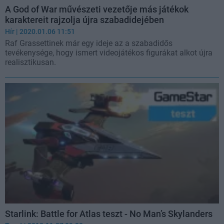
A God of War művészeti vezetője más játékok
karaktereit rajzolja újra szabadidejében
Hír
| 2020.01.06 11:51
Raf Grassettinek már egy ideje az a szabadidős
tevékenysége, hogy ismert videojátékos figurákat alkot újra
realisztikusan.
Starlink: Battle for Atlas teszt - No Man’s Skylanders