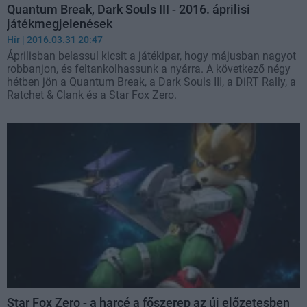
Quantum Break, Dark Souls III - 2016. áprilisi
játékmegjelenések
Hír
| 2016.03.31 20:47
Áprilisban belassul kicsit a játékipar, hogy májusban nagyot
robbanjon, és feltankolhassunk a nyárra. A következő négy
hétben jön a Quantum Break, a Dark Souls III, a DiRT Rally, a
Ratchet & Clank és a Star Fox Zero.
Star Fox Zero - a harcé a főszerep az új előzetesben