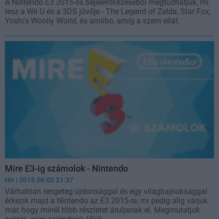
A Nintendo E3 2015-ös bejelentkezéséből megtudhatjuk, mi
lesz a Wii U és a 3DS jövője - The Legend of Zelda, Star Fox,
Yoshi's Woolly World, és amiibo, amíg a szem ellát.
Mire E3-ig számolok - Nintendo
Hír
| 2015.06.02 21:37
Várhatóan rengeteg újdonsággal és egy világbajnoksággal
érkezik majd a Nintendo az E3 2015-re, mi pedig alig várjuk
már, hogy minél több részletet áruljanak el. Megmutatjuk