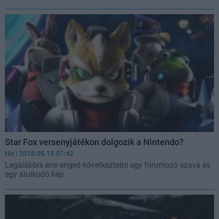
Star Fox versenyjátékon dolgozik a Nintendo?
Hír
| 2018.05.15 07:42
Legalábbis erre enged következtetni egy fórumozó szava és
egy árulkodó kép.