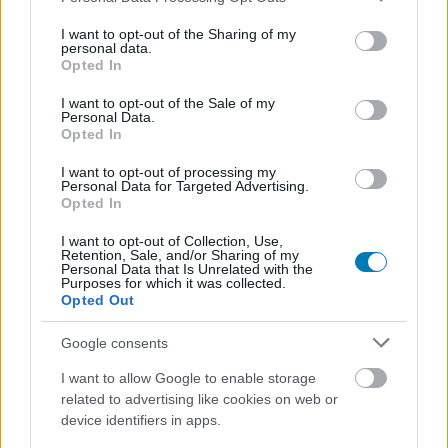
Hír
| 2024.01.16 08:42
services and may gather and store information including but
Maga Zack Snyder beszélt a hosszabb verzióról, amely
not limited to your visit or usage behaviour. You may click to
I want to opt-out of the Sharing of my
szintén a Netflixre kerül fel.
personal data.
grant or deny consent to Google and its third-party tags to
Opted In
use your data for below specified purposes in below Google
consent section.
I want to opt-out of the Sale of my
Personal Data.
Opted In
I want to opt-out of processing my
Personal Data for Targeted Advertising.
Opted In
I want to opt-out of Collection, Use,
Retention, Sale, and/or Sharing of my
Personal Data that Is Unrelated with the
Purposes for which it was collected.
Opted Out
Google consents
Rebel Moon - 1. rész: A tűz gyermeke - Kritika
puliwood.hu
| 2023.12.24 14:00
I want to allow Google to enable storage
Ebben a lázadásban nem lesz köszönet.
related to advertising like cookies on web or
device identifiers in apps.