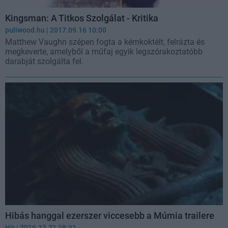
Kingsman: A Titkos Szolgálat - Kritika
puliwood.hu
| 2017.09.16 10:00
Matthew Vaughn szépen fogta a kémkoktélt, felrázta és
megkeverte, amelyből a műfaj egyik legszórakoztatóbb
darabját szolgálta fel.
Hibás hanggal ezerszer viccesebb a Múmia trailere
Hír
| 2016.12.21 19:31