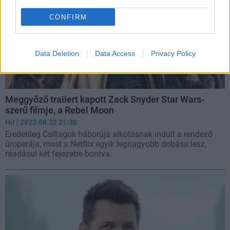
CONFIRM
Data Deletion
Data Access
Privacy Policy
Meggyőző trailert kapott Zack Snyder Star Wars-
szerű filmje, a Rebel Moon
Hír
| 2023.08.22 21:30
Eredetileg Csillagok háborúja alkotásnak indult a rendező
űroperája, most a Netflix egyik legnagyobb dobása lesz,
ráadásul két fejezetre bontva.