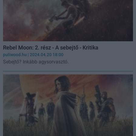
Rebel Moon: 2. rész - A sebejtő - Kritika
puliwood.hu
| 2024.04.20 18:00
Sebejtő? Inkább agysorvasztó.