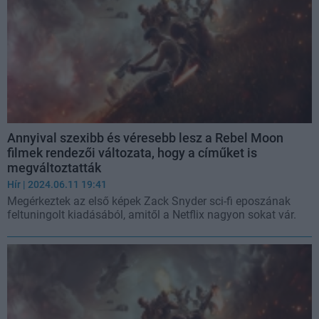
Annyival szexibb és véresebb lesz a Rebel Moon
filmek rendezői változata, hogy a címűket is
megváltoztatták
Hír
| 2024.06.11 19:41
Megérkeztek az első képek Zack Snyder sci-fi eposzának
feltuningolt kiadásából, amitől a Netflix nagyon sokat vár.