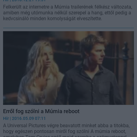
Felkerült az internetre a Múmia trailerének félkész változata,
amiben még utómunka nélkül szerepel a hang, ettől pedig a
kedvcsináló minden komolyságát elveszítette.
Erről fog szólni a Múmia reboot
Hír
| 2016.05.09 07:11
A Universal Pictures végre beavatott minket abba a titokba,
hogy egészen pontosan miről fog szólni A múmia reboot,