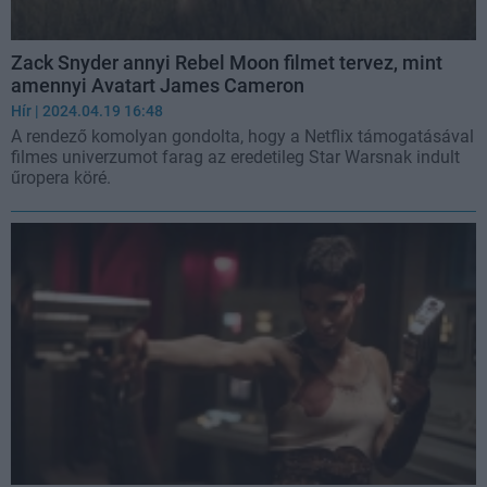
Zack Snyder annyi Rebel Moon filmet tervez, mint
amennyi Avatart James Cameron
Hír
| 2024.04.19 16:48
A rendező komolyan gondolta, hogy a Netflix támogatásával
filmes univerzumot farag az eredetileg Star Warsnak indult
űropera köré.