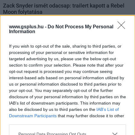
Zack Snyder ismét odacsap: trailert kapott a Rebel
Moon folytatása
Hír
| 2024.03.18 17:45
A Netflix nagyszabású sci-fijének második része hamarosan
www.gsplus.hu -
Do Not Process My Personal
debütál.
Information
If you wish to opt-out of the sale, sharing to third parties, or
processing of your personal or sensitive information for
targeted advertising by us, please use the below opt-out
section to confirm your selection. Please note that after your
opt-out request is processed you may continue seeing
interest-based ads based on personal information utilized by
us or personal information disclosed to third parties prior to
your opt-out. You may separately opt-out of the further
disclosure of your personal information by third parties on the
IAB’s list of downstream participants. This information may
also be disclosed by us to third parties on the
IAB’s List of
Downstream Participants
that may further disclose it to other
third parties.
Már tudjuk, mikor jön a Rebel Moon durvább,
rendezői változata
Please note that this website/app uses one or more Google
Personal Data Processing Opt Outs