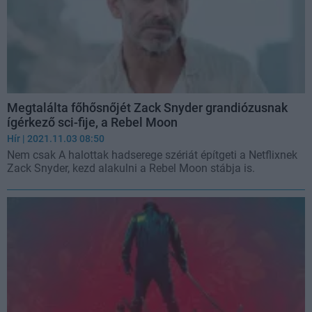
Megtalálta főhősnőjét Zack Snyder grandiózusnak
ígérkező sci-fije, a Rebel Moon
Hír
| 2021.11.03 08:50
Nem csak A halottak hadserege szériát építgeti a Netflixnek
Zack Snyder, kezd alakulni a Rebel Moon stábja is.