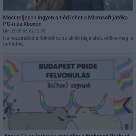
Most teljesen ingyen a tiéd lehet a Microsoft játéka
PC-n és Xboxon
Hír
| 2026.06.02 12:35
Ha hozzáadod a fiókodhoz az akció ideje alatt, örökre meg is
tarthatod.
Június 27-én tartanák meg idén a Budapest Pride-ot