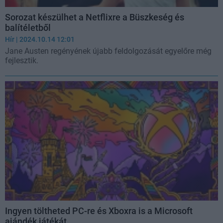
Sorozat készülhet a Netflixre a Büszkeség és
balítéletből
Hír
| 2024.10.14 12:01
Jane Austen regényének újabb feldolgozását egyelőre még
fejlesztik.
Ingyen töltheted PC-re és Xboxra is a Microsoft
ajándék játékát