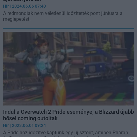
Hír
| 2024.06.06 07:40
A redmondiak nem véletlenül időzítették pont júniusra a
meglepetést.
Indul a Overwatch 2 Pride eseménye, a Blizzard újabb
hősei coming outoltak
Hír
| 2023.06.01 09:24
A Pride-hoz időzítve kaptunk egy új sztorit, amiben Pharah