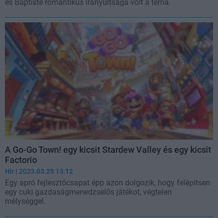
és Baptiste romantikus irányultsága volt a téma.
A Go-Go Town! egy kicsit Stardew Valley és egy kicsit
Factorio
Hír
| 2023.03.25 13:12
Egy apró fejlesztőcsapat épp azon dolgozik, hogy felépítsen
egy cuki gazdaságmenedzselős játékot, végtelen
mélységgel.