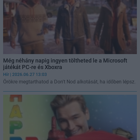
Még néhány napig ingyen töltheted le a Microsoft
játékát PC-re és Xboxra
Hír
| 2026.06.27 13:03
Örökre megtarthatod a Don't Nod alkotását, ha időben lépsz.