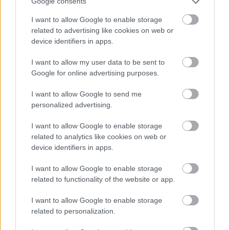
Google consents
I want to allow Google to enable storage
related to advertising like cookies on web or
device identifiers in apps.
I want to allow my user data to be sent to
Google for online advertising purposes.
Bödőcs Tibi német lakossági technóval üdvözli a
Pride-ot
I want to allow Google to send me
Hír
| 2025.06.07 09:03
personalized advertising.
Az Ich Bin Normalban egy német VHS-korszakot idéző
klippel uszít gyűlöletre Magyarország legjobb humoristája.
I want to allow Google to enable storage
related to analytics like cookies on web or
device identifiers in apps.
I want to allow Google to enable storage
related to functionality of the website or app.
I want to allow Google to enable storage
related to personalization.