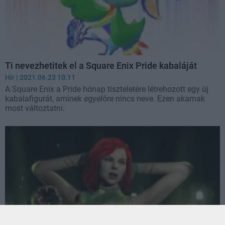
Ti nevezhetitek el a Square Enix Pride kabaláját
Hír
| 2021.06.23 10:11
A Square Enix a Pride hónap tiszteletére létrehozott egy új
kabalafigurát, aminek egyelőre nincs neve. Ezen akarnak
most változtatni.