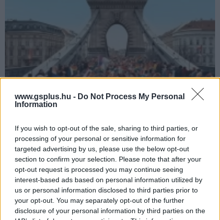
www.gsplus.hu -
Do Not Process My Personal
Information
Az Erste Bank a Pride helyett 1956-ot teszi
If you wish to opt-out of the sale, sharing to third parties, or
reklámfilmjébe
processing of your personal or sensitive information for
Hír
| 2025.09.02 17:30
targeted advertising by us, please use the below opt-out
A bank közlése szerint a forradalom minden magyar
section to confirm your selection. Please note that after your
számára közös értéket képvisel.
opt-out request is processed you may continue seeing
interest-based ads based on personal information utilized by
us or personal information disclosed to third parties prior to
your opt-out. You may separately opt-out of the further
disclosure of your personal information by third parties on the