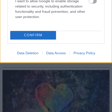
I want to allow Google to enable storage
related to security, including authentication
functionality and fraud prevention, and other
user protection.
A kormány megtiltotta, hogy állami épületekre
szivárványos zászló kerüljön, de Karácsonyt ez nem
érdekli
CONFIRM
Hír
| 2025.06.06 14:19
A kormány egy hivatalos rendeletben tiltotta meg, hogy
kormányzati és állami intézményekre felkerüljön a
Data Deletion
Data Access
Privacy Policy
szivárványos zászló, de a főpolgármester már fel is
függesztette a Városházára.