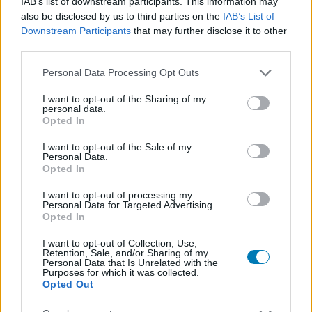
IAB’s list of downstream participants. This information may
also be disclosed by us to third parties on the
IAB’s List of
Downstream Participants
that may further disclose it to other
third parties.
Please note that this website/app uses one or more Google
Personal Data Processing Opt Outs
services and may gather and store information including but
not limited to your visit or usage behaviour. You may click to
I want to opt-out of the Sharing of my
personal data.
grant or deny consent to Google and its third-party tags to
Opted In
use your data for below specified purposes in below Google
Szabálysértési eljárást indított a Magyar Rendőrség
consent section.
Greta Thumberg ellen
I want to opt-out of the Sale of my
Personal Data.
Hír
| 2025.07.15 16:28
Opted In
Az nem derült ki, hogy a rendőrség miért jár el a fiatal
aktivistával szemben, de valószínűleg a Pride-on való
I want to opt-out of processing my
Personal Data for Targeted Advertising.
részvételével kapcsolatos az ügy.
Opted In
I want to opt-out of Collection, Use,
Retention, Sale, and/or Sharing of my
Personal Data that Is Unrelated with the
Purposes for which it was collected.
Opted Out