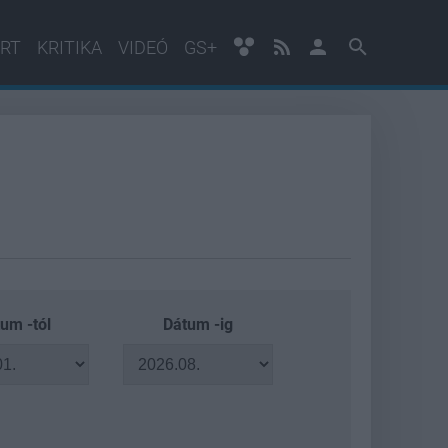
RT
KRITIKA
VIDEÓ
GS+
um -tól
Dátum -ig