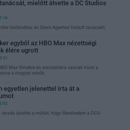
 tanácsát, mielőtt átvette a DC Studios
1:16
ifer Hollandhez és Steve Ageehez fordult tanácsért.
er egyből az HBO Max nézettségi
k élére ugrott
2:31
HBO Max filmekre és sorozatokra vannak most a
tanva a magyar nézők.
egyetlen jelenettel írta át a
zumot
2:02
évada újraírta a múltat, hogy illeszkedjen a DCU-