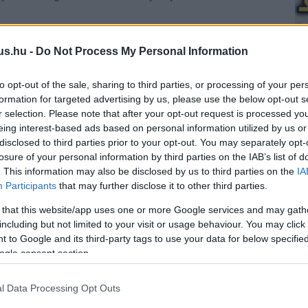
rtó gyilkológépe, G.I. Robot
us.hu -
Do Not Process My Personal Information
élőszereplős produkcióban is
to opt-out of the sale, sharing to third parties, or processing of your per
1:16
formation for targeted advertising by us, please use the below opt-out s
r selection. Please note that after your opt-out request is processed y
gháborús android hamarosan az animációs
eing interest-based ads based on personal information utilized by us or
ból átléphet a filmvászonra.
disclosed to third parties prior to your opt-out. You may separately opt-
losure of your personal information by third parties on the IAB’s list of
ik legextrémebb fejlesztője
. This information may also be disclosed by us to third parties on the
IA
játékot készítene, tele vérrel és
Participants
that may further disclose it to other third parties.
letekkel
 that this website/app uses one or more Google services and may gath
1:34
including but not limited to your visit or usage behaviour. You may click 
 to Google and its third-party tags to use your data for below specifi
 szerint a karakterhez illene a Grasshopper
ogle consent section.
lusa.
l Data Processing Opt Outs
nak túl náci lett az új Peacemaker-