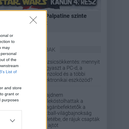
A korszak, amikor Palpatine szinte
bármit megtehetett
sonal or
ection to
ou may
LEGOLVASOTTABBAK
 personal
out of the
Rezsicsökkentés: mennyit
 downstream
fogyaszt a PC-d, a
B’s List of
konzolod és a többi
elektronikai eszközöd?
er and store
to grant or
Majdnem
ed purposes
belekóstolhattak a
magánbefektetők a
futball-világbajnokság
üzletébe, de rájuk csapták
az ajtót