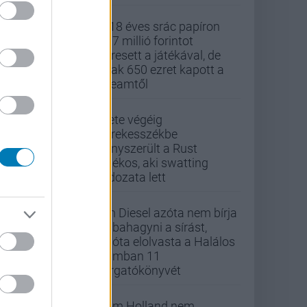
A 18 éves srác papíron
437 millió forintot
keresett a játékával, de
csak 650 ezret kapott a
Steamtől
Élete végéig
kerekesszékbe
kényszerült a Rust
játékos, aki swatting
áldozata lett
Vin Diesel azóta nem bírja
abbahagyni a sírást,
mióta elolvasta a Halálos
iramban 11
forgatókönyvét
Tom Holland nem