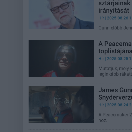
sztárjainak
irányítását
Hír
| 2025.08.26 1
Gunn előbb Jenn
A Peacemak
toplistájána
Hír
| 2025.08.25 1
Mutatjuk, mely 
leginkább rákat
James Gunn 
Snyderver
Hír
| 2025.08.24 2
A Peacemaker 2. 
hoz.