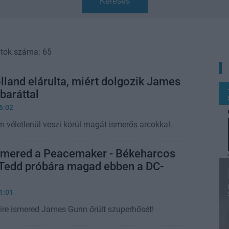
Keresés
atok száma: 65
lland elárulta, miért dolgozik James
baráttal
6:02
 véletlenül veszi körül magát ismerős arcokkal.
smered a Peacemaker - Békeharcos
 Tedd próbára magad ebben a DC-
1:01
ire ismered James Gunn őrült szuperhősét!