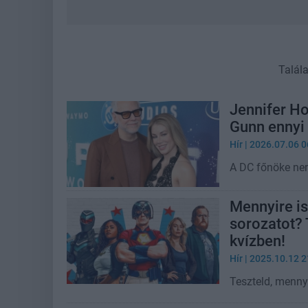
Talál
Jennifer Ho
Gunn ennyi 
Hír
| 2026.07.06 0
A DC főnöke nem
Mennyire i
sorozatot?
kvízben!
Hír
| 2025.10.12 2
Teszteld, menny