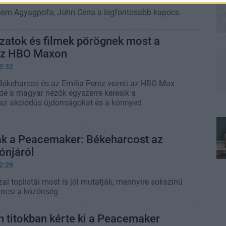
 nem Agyagpofa, John Cena a legfontosabb kapocs.
zatok és filmek pörögnek most a
az HBO Maxon
3:32
ékeharcos és az Emilia Perez vezeti az HBO Max
, de a magyar nézők egyszerre keresik a
 az akciódús újdonságokat és a könnyed
ták a Peacemaker: Békeharcost az
ónjáról
2:29
i toplistái most is jól mutatják, mennyire sokszínű
áncsi a közönség.
 titokban kérte ki a Peacemaker