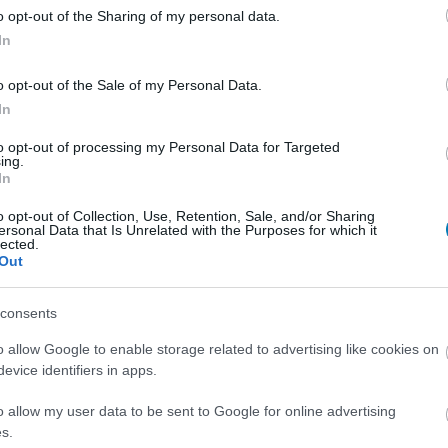
 vették a játékból
o opt-out of the Sharing of my personal data.
0:01
In
 közös együttműködés részeként bevezetett
hány nap alatt komoly vitát kavart, az Epic Games
o opt-out of the Sale of my Personal Data.
ávolította a játékból.
In
to opt-out of processing my Personal Data for Targeted
er új része bemutatta a DC
ing.
In
 univerzumát - de mi is az Earth-X?
8:22
o opt-out of Collection, Use, Retention, Sale, and/or Sharing
ersonal Data that Is Unrelated with the Purposes for which it
rajongók elsőre vadnak tűnő teóriája, miszerint az
lected.
jobb univerzum nem is annyira hibátlan.
Out
ta bevallotta: majdnem ő lett
consents
 de John Cena jobb választás volt a
o allow Google to enable storage related to advertising like cookies on
evice identifiers in apps.
0:01
o allow my user data to be sent to Google for online advertising
aga James Gunn is mesélt erről.
s.