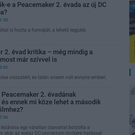
ik-e a Peacemaker 2. évada az új DC
ba?
1:30
al is hozta a formáját, a lehető legjobb
2. évad kritika – még mindig a
 most már szívvel is
9:02
se visszatért, és talán sosem volt ennyire emberi.
 a Peacemaker 2. évadának
, és ennek mi köze lehet a második
ilmhez?
7:36
lezárása egy váratlan csavarral borzolta a
ly akár az egész DC-univerzum jövőjére hatással