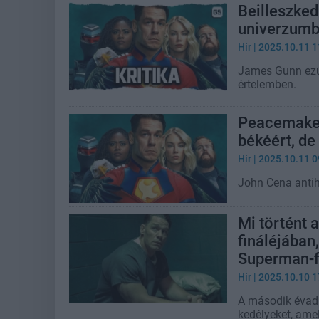
Beilleszked
univerzum
Hír
| 2025.10.11 1
James Gunn ezútt
értelemben.
Peacemaker 
békéért, de
Hír
| 2025.10.11 0
John Cena antihő
Mi történt
fináléjában
Superman-f
Hír
| 2025.10.10 1
A második évad 
kedélyeket, ame