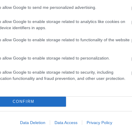
to allow Google to send me personalized advertising.
er következő részében John Cena
égre szembenézhet az „eddigi legjobb
o allow Google to enable storage related to analytics like cookies on
ötét titkával
evice identifiers in apps.
9:02
o allow Google to enable storage related to functionality of the website
erhős-szatírája hamarosan elérkezik a nagy
iderülhet, mi is rejlik valójában Peacemaker alternatív
t.
o allow Google to enable storage related to personalization.
 eredetileg nem John Cenának
o allow Google to enable storage related to security, including
i Peacemaker szerepét
cation functionality and fraud prevention, and other user protection.
1:06
átszotta el, a rendező pedig soha semmire sem volt
zke, mint a sorozatra.
CONFIRM
 szerint a Peacemaker közvetlen
a második DCU-s Superman-filmnek
Data Deletion
Data Access
Privacy Policy
1:25