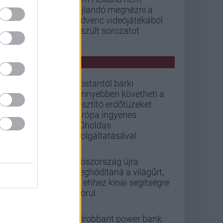
hajlandó megnézni a
kedvenc videójátékából
készült sorozatot
PCW HÍREK
Mostantól bárki
könnyebben követheti a
pusztító erdőtüzeket
Európa ingyenes
műholdas
szolgáltatásával
Oroszország újra
meghódítaná a világűrt,
de ehhez kínai segítségre
szorul
Felrobbant power bank