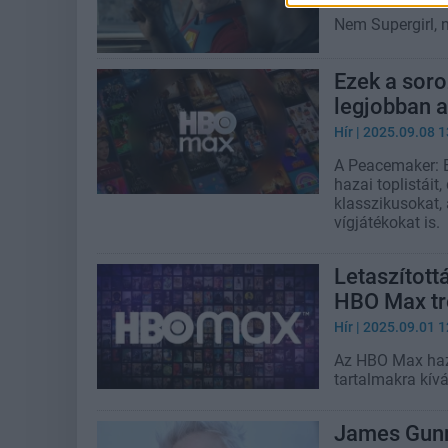
Nem Supergirl,
Ezek a soro
legjobban 
Hír
| 2025.09.08 1
A Peacemaker: B
hazai toplistáit
klasszikusokat,
vígjátékokat is.
Letaszítot
HBO Max tr
Hír
| 2025.09.01 1
Az HBO Max haza
tartalmakra kív
James Gunn