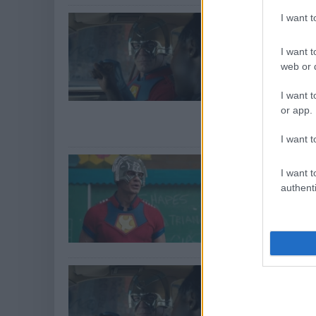
I want 
A Peacemak
karaktere v
I want t
dimenzió” s
web or d
Hír
| 2025.09.21 1
I want t
Az HBO Max szup
or app.
leleplezéshez: k
valósága mögöt
I want t
James Gunn
I want t
akarta adn
authenti
Hír
| 2025.09.14 1
Végül mégis ő j
még annyira büs
James Gunn
előzménye 
Hír
| 2025.09.09 1