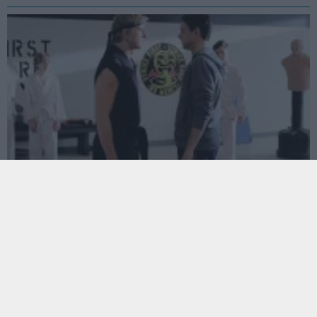
A Cobra Kai most népszerűbb a Netflixen, mint a
Lucifer
Hír
| 2020.09.03 07:42
Ördög vigye a sátánt, ha ott A karate kölyök öröksége is.