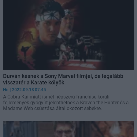
Durván késnek a Sony Marvel filmjei, de legalább
visszatér a Karate kölyök
Hír
| 2022.09.18 07:45
A Cobra Kai miatt ismét népszerű franchise körüli
fejlemények gyógyírt jelenthetnek a Kraven the Hunter és a
Madame Web csúszása által okozott sebekre.