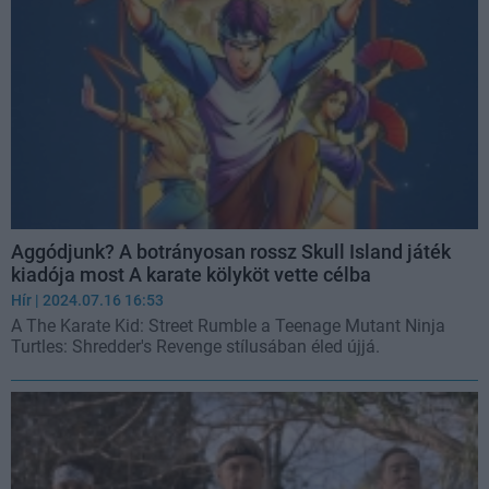
Aggódjunk? A botrányosan rossz Skull Island játék
kiadója most A karate kölyköt vette célba
Hír
| 2024.07.16 16:53
A The Karate Kid: Street Rumble a Teenage Mutant Ninja
Turtles: Shredder's Revenge stílusában éled újjá.