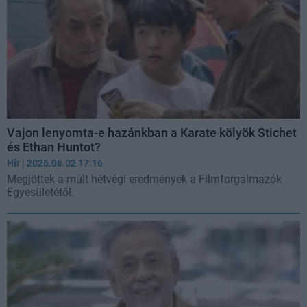
Vajon lenyomta-e hazánkban a Karate kölyök Stichet
és Ethan Huntot?
Hír
| 2025.06.02 17:16
Megjöttek a múlt hétvégi eredmények a Filmforgalmazók
Egyesületétől.