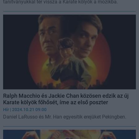
tanítványukkal tér vissza a Karate kölyök a mozikba.
Ralph Macchio és Jackie Chan közösen edzik az új
Karate kölyök főhősét, íme az első poszter
Hír
| 2024.10.21 09:00
Daniel LaRusso és Mr. Han egyesítik erejüket Pekingben.