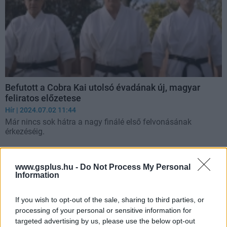
Befutott a Cobra Kai utolsó évadának új, magyar
feliratos előzetese
Hír
| 2024.07.02 11:44
Már nincs sok hátra a nagy finálé első felvonásának
érkezéséig.
www.gsplus.hu -
Do Not Process My Personal
Information
If you wish to opt-out of the sale, sharing to third parties, or
processing of your personal or sensitive information for
targeted advertising by us, please use the below opt-out