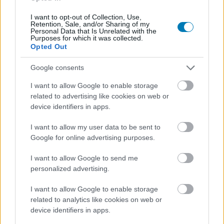
I want to opt-out of Collection, Use,
Retention, Sale, and/or Sharing of my
Marvel-színészekkel bővül az új Karate kölyök
Personal Data that Is Unrelated with the
csapata
Purposes for which it was collected.
Opted Out
Hír
| 2024.04.04 11:56
Az idén decemberre tervezett új filmben több ismerős arc is
Google consents
felbukkan majd.
I want to allow Google to enable storage
related to advertising like cookies on web or
device identifiers in apps.
I want to allow my user data to be sent to
Google for online advertising purposes.
I want to allow Google to send me
personalized advertising.
I want to allow Google to enable storage
related to analytics like cookies on web or
device identifiers in apps.
Hivatalos: kiválasztották az új Karate kölyök