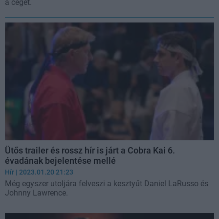
a céget.
Ütős trailer és rossz hír is járt a Cobra Kai 6.
évadának bejelentése mellé
Hír
| 2023.01.20 21:23
Még egyszer utoljára felveszi a kesztyűt Daniel LaRusso és
Johnny Lawrence.