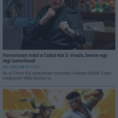
Hamarosan indul a Cobra Kai 5. évada, benne egy
régi ismerőssel
Hír
| 2022.08.10 11:01
Az új Cobra Kai szezonban visszatér a Karate kölyök 3-ban
megismert Mike Barnes is.