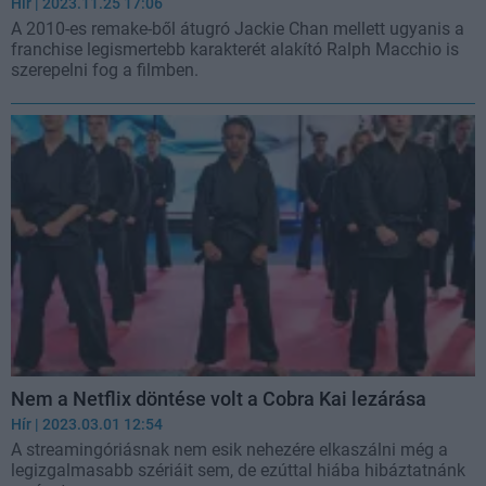
Hír
| 2023.11.25 17:06
A 2010-es remake-ből átugró Jackie Chan mellett ugyanis a
franchise legismertebb karakterét alakító Ralph Macchio is
szerepelni fog a filmben.
Nem a Netflix döntése volt a Cobra Kai lezárása
Hír
| 2023.03.01 12:54
A streamingóriásnak nem esik nehezére elkaszálni még a
legizgalmasabb szériáit sem, de ezúttal hiába hibáztatnánk