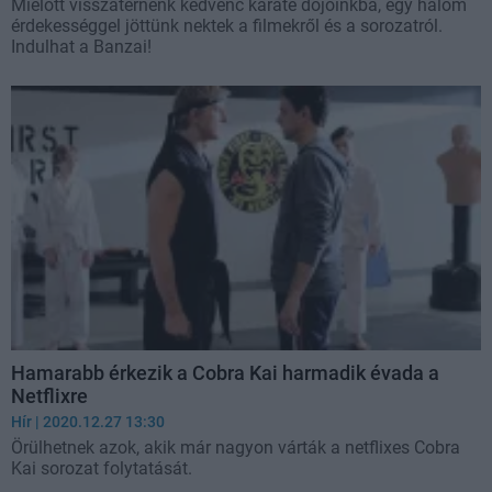
Mielőtt visszatérnénk kedvenc karate dojóinkba, egy halom
érdekességgel jöttünk nektek a filmekről és a sorozatról.
Indulhat a Banzai!
Hamarabb érkezik a Cobra Kai harmadik évada a
Netflixre
Hír
| 2020.12.27 13:30
Örülhetnek azok, akik már nagyon várták a netflixes Cobra
Kai sorozat folytatását.