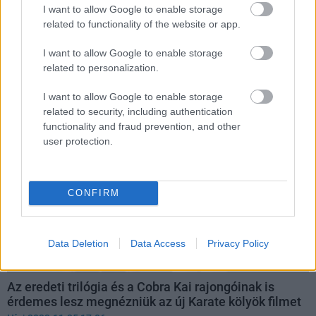
I want to allow Google to enable storage
főszereplőjét
related to functionality of the website or app.
Hír
| 2024.02.13 06:33
Ralph Macchio, Hilary Swank és Jaden Smith után ő lesz a
I want to allow Google to enable storage
negyedik fiatal, aki autót mosva, kerítést festve és ruhákat
related to personalization.
teregetve tanul meg karatézni.
I want to allow Google to enable storage
related to security, including authentication
functionality and fraud prevention, and other
user protection.
CONFIRM
Data Deletion
Data Access
Privacy Policy
Az eredeti trilógia és a Cobra Kai rajongóinak is
érdemes lesz megnézniük az új Karate kölyök filmet