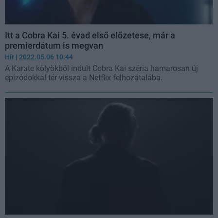
Itt a Cobra Kai 5. évad első előzetese, már a
premierdátum is megvan
Hír
| 2022.05.06 10:44
A Karate kölyökből indult Cobra Kai széria hamarosan új
epizódokkal tér vissza a Netflix felhozatalába.