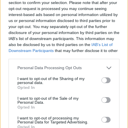
section to confirm your selection. Please note that after your
opt-out request is processed you may continue seeing
interest-based ads based on personal information utilized by
us or personal information disclosed to third parties prior to
your opt-out. You may separately opt-out of the further
Ízelítőt kapott a Cobra Kai 6. évada, amit nem egyben
disclosure of your personal information by third parties on the
kapunk meg
IAB’s list of downstream participants. This information may
also be disclosed by us to third parties on the
IAB’s List of
Hír
| 2024.05.03 07:05
Downstream Participants
that may further disclose it to other
A Netflix elhozza A karate kölyök spin-off utolsó szezonját,
third parties.
de több fázisban.
Please note that this website/app uses one or more Google
Personal Data Processing Opt Outs
services and may gather and store information including but
not limited to your visit or usage behaviour. You may click to
I want to opt-out of the Sharing of my
personal data.
grant or deny consent to Google and its third-party tags to
Opted In
use your data for below specified purposes in below Google
consent section.
I want to opt-out of the Sale of my
Personal Data.
Opted In
I want to opt-out of processing my
Personal Data for Targeted Advertising.
Opted In