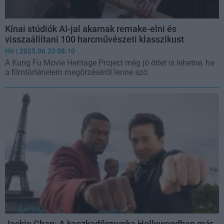
Kínai stúdiók AI-jal akarnak remake-elni és
visszaállítani 100 harcművészeti klasszikust
Hír
| 2025.06.23 08:10
A Kung Fu Movie Heritage Project még jó ötlet is lehetne, ha
a filmtörténelem megőrzéséről lenne szó.
Jackie Chan: A kaszkadőrmunka Hollywoodban már