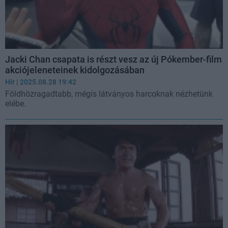
Jacki Chan csapata is részt vesz az új Pókember-film
akciójeleneteinek kidolgozásában
Hír
| 2025.08.28 19:42
Földhözragadtabb, mégis látványos harcoknak nézhetünk
elébe.