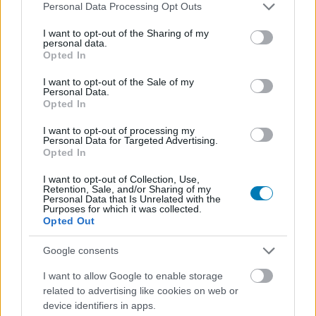
Please note that this website/app uses one or more Google
Personal Data Processing Opt Outs
services and may gather and store information including but
not limited to your visit or usage behaviour. You may click to
I want to opt-out of the Sharing of my
personal data.
grant or deny consent to Google and its third-party tags to
Opted In
use your data for below specified purposes in below Google
consent section.
I want to opt-out of the Sale of my
Personal Data.
Opted In
Az eredeti trilógia és a Cobra Kai rajongóinak is
I want to opt-out of processing my
érdemes lesz megnézniük az új Karate kölyök filmet
Personal Data for Targeted Advertising.
Opted In
Hír
| 2023.11.25 17:06
A 2010-es remake-ből átugró Jackie Chan mellett ugyanis a
I want to opt-out of Collection, Use,
franchise legismertebb karakterét alakító Ralph Macchio is
Retention, Sale, and/or Sharing of my
szerepelni fog a filmben.
Personal Data that Is Unrelated with the
Purposes for which it was collected.
Opted Out
Google consents
I want to allow Google to enable storage
related to advertising like cookies on web or
device identifiers in apps.