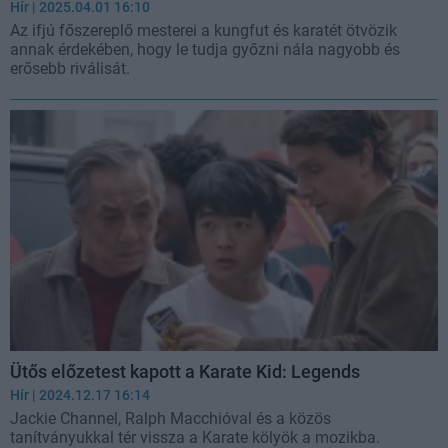
Hír
| 2025.04.01 16:10
Az ifjú főszereplő mesterei a kungfut és karatét ötvözik
annak érdekében, hogy le tudja győzni nála nagyobb és
erősebb riválisát.
Ütős előzetest kapott a Karate Kid: Legends
Hír
| 2024.12.17 16:14
Jackie Channel, Ralph Macchióval és a közös
tanítványukkal tér vissza a Karate kölyök a mozikba.