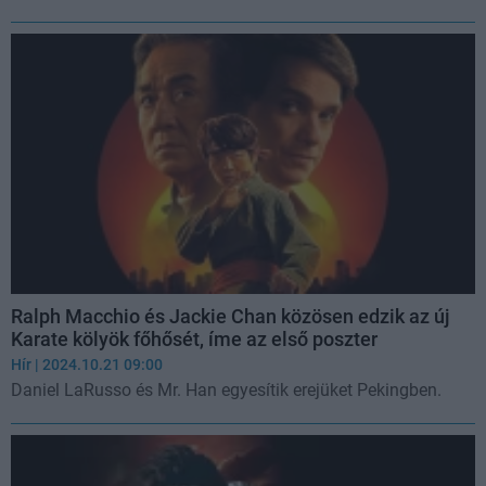
Ralph Macchio és Jackie Chan közösen edzik az új
Karate kölyök főhősét, íme az első poszter
Hír
| 2024.10.21 09:00
Daniel LaRusso és Mr. Han egyesítik erejüket Pekingben.