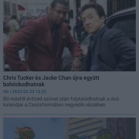
Chris Tucker és Jacke Chan újra együtt
bohóckodhatnak
Hír
| 2023.03.23 12:22
Bő másfél évtized szünet után folytatódhatnak a duó
kalandjai a Csúcsformában negyedik részében.