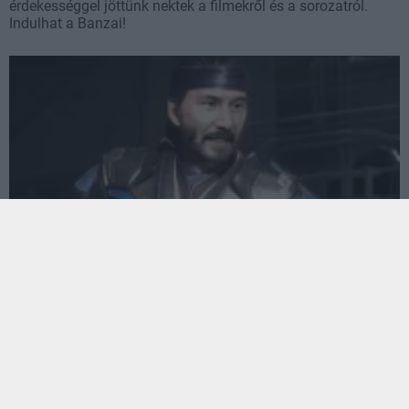
érdekességgel jöttünk nektek a filmekről és a sorozatról.
Indulhat a Banzai!
Ilyen lenne Keanu Reeves, Dwayne Johnson és Van
Damme a Mortal Kombat 11-ben
Hír
| 2020.02.15 20:30
Tényleg rémisztő, mit tud már a DeepFake: Sub-Zero, Kabal,
vagy épp Johnny Cage most híres színészek
megformálásban mutatkoznak be. Egy játékban.