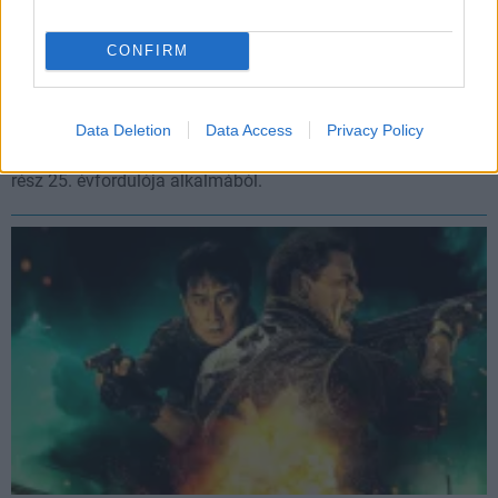
CONFIRM
3 in 1: Csúcsformában-trilógia
Data Deletion
Data Access
Privacy Policy
puliwood.hu
| 2023.09.23 17:00
Újranéztük Jackie Chan és Chris Tucker akciózásait az első
rész 25. évfordulója alkalmából.