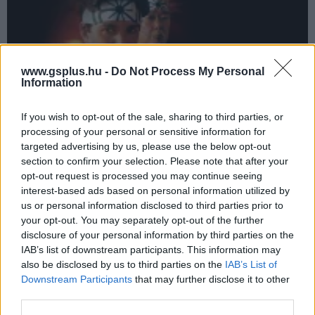
www.gsplus.hu -
Do Not Process My Personal
Information
If you wish to opt-out of the sale, sharing to third parties, or
processing of your personal or sensitive information for
targeted advertising by us, please use the below opt-out
Hivatalos: kiválasztották az új Karate kölyök
section to confirm your selection. Please note that after your
főszereplőjét
opt-out request is processed you may continue seeing
Hír
| 2024.02.13 06:33
interest-based ads based on personal information utilized by
Ralph Macchio, Hilary Swank és Jaden Smith után ő lesz a
us or personal information disclosed to third parties prior to
negyedik fiatal, aki autót mosva, kerítést festve és ruhákat
your opt-out. You may separately opt-out of the further
teregetve tanul meg karatézni.
disclosure of your personal information by third parties on the
IAB’s list of downstream participants. This information may
also be disclosed by us to third parties on the
IAB’s List of
Downstream Participants
that may further disclose it to other
third parties.