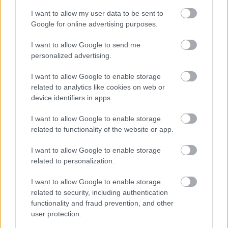
I want to allow my user data to be sent to
Google for online advertising purposes.
I want to allow Google to send me
personalized advertising.
Az Nvidia vezére Jackie Channek adná a róla
I want to allow Google to enable storage
forgatott életrajzi film főszerepét
related to analytics like cookies on web or
pcwplus.hu
| 2023.11.08 10:31
device identifiers in apps.
Jensen Huang az egyik legnépszerűbb filmes harcművészt
kérné fel saját maga megformálására, de van egy kikötése
I want to allow Google to enable storage
is.
related to functionality of the website or app.
I want to allow Google to enable storage
related to personalization.
I want to allow Google to enable storage
related to security, including authentication
functionality and fraud prevention, and other
user protection.