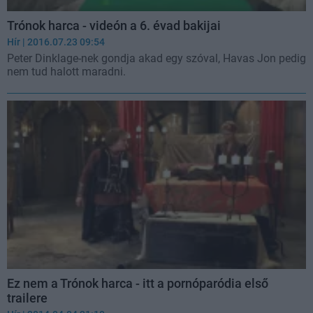
Trónok harca - videón a 6. évad bakijai
Hír
| 2016.07.23 09:54
Peter Dinklage-nek gondja akad egy szóval, Havas Jon pedig
nem tud halott maradni.
Ez nem a Trónok harca - itt a pornóparódia első
trailere