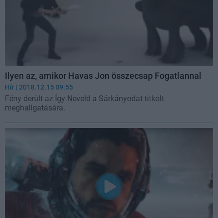
Ilyen az, amikor Havas Jon összecsap Fogatlannal
Hír
| 2018.12.15 09:55
Fény derült az Így Neveld a Sárkányodat titkolt
meghallgatására.