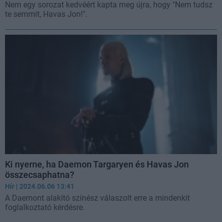
Nem egy sorozat kedvéért kapta meg újra, hogy "Nem tudsz
te semmit, Havas Jon!".
Ki nyerne, ha Daemon Targaryen és Havas Jon
összecsaphatna?
Hír
| 2024.06.06 13:41
A Daemont alakító színész válaszolt erre a mindenkit
foglalkoztató kérdésre.