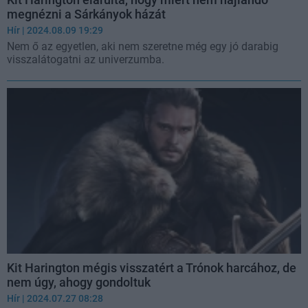
megnézni a Sárkányok házát
Hír
| 2024.08.09 19:29
Nem ő az egyetlen, aki nem szeretne még egy jó darabig
visszalátogatni az univerzumba.
Kit Harington mégis visszatért a Trónok harcához, de
nem úgy, ahogy gondoltuk
Hír
| 2024.07.27 08:28