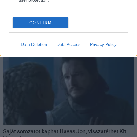
user protection.
Tényleg készül a Havas Jon sorozat, maga George
R.R. Martin erősítette meg
CONFIRM
Hír
| 2022.06.24 11:55
Újabb produkcióval bővülhet a Trónok harca univerzuma, ez
ráadásul Kit Harington ötlete volt.
Data Deletion
Data Access
Privacy Policy
Saját sorozatot kaphat Havas Jon, visszatérhet Kit