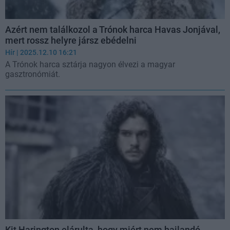
Azért nem találkozol a Trónok harca Havas Jonjával,
mert rossz helyre jársz ebédelni
Hír
| 2025.12.10 16:21
A Trónok harca sztárja nagyon élvezi a magyar
gasztronómiát.
Kit Harington elárulta, hogy miért nem hajlandó