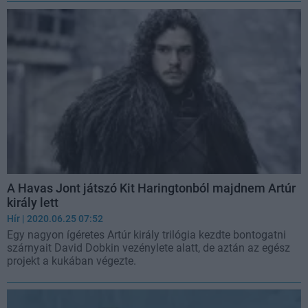
A Havas Jont játszó Kit Haringtonból majdnem Artúr
király lett
Hír
| 2020.06.25 07:52
Egy nagyon ígéretes Artúr király trilógia kezdte bontogatni
szárnyait David Dobkin vezénylete alatt, de aztán az egész
projekt a kukában végezte.