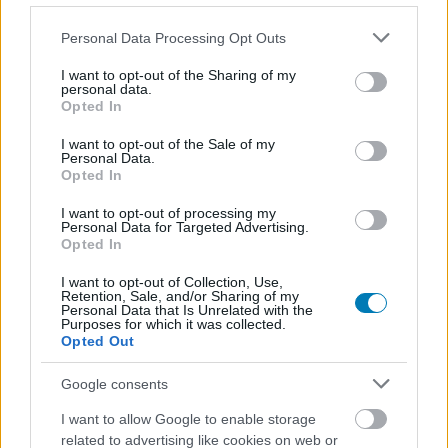
Please note that this website/app uses one or more Google
Personal Data Processing Opt Outs
services and may gather and store information including but
not limited to your visit or usage behaviour. You may click to
I want to opt-out of the Sharing of my
personal data.
grant or deny consent to Google and its third-party tags to
Opted In
use your data for below specified purposes in below Google
consent section.
I want to opt-out of the Sale of my
Új Trónok harca spin-offokról osztott meg fontos
Personal Data.
részleteket az HBO fejese
Opted In
Hír
| 2023.05.29 07:03
I want to opt-out of processing my
Az HBO drámákért felelős vezetője két Trónok harca
Personal Data for Targeted Advertising.
projekttel kapcsolatban is adott helyzetjelentést.
Opted In
I want to opt-out of Collection, Use,
Retention, Sale, and/or Sharing of my
Personal Data that Is Unrelated with the
Purposes for which it was collected.
Opted Out
Google consents
I want to allow Google to enable storage
related to advertising like cookies on web or