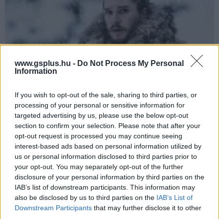
www.gsplus.hu -
Do Not Process My Personal
Information
If you wish to opt-out of the sale, sharing to third parties, or
Teljesen elbukott a Trónok harca Havas Jonra
processing of your personal or sensitive information for
fókuszáló sorozata
targeted advertising by us, please use the below opt-out
section to confirm your selection. Please note that after your
Hír
| 2024.04.10 08:24
opt-out request is processed you may continue seeing
Kit Harington elmondása szerint nem sikerült olyan sztorit
interest-based ads based on personal information utilized by
találni, amit érdemes lett volna elmesélni.
us or personal information disclosed to third parties prior to
your opt-out. You may separately opt-out of the further
disclosure of your personal information by third parties on the
IAB’s list of downstream participants. This information may
also be disclosed by us to third parties on the
IAB’s List of
Downstream Participants
that may further disclose it to other
third parties.