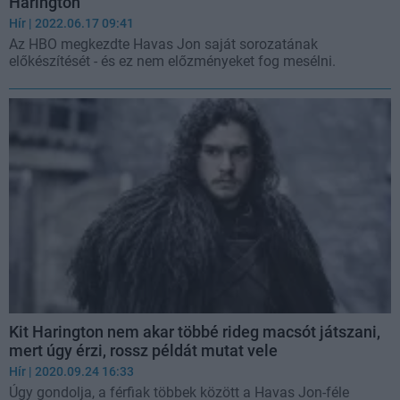
Harington
Hír
| 2022.06.17 09:41
Az HBO megkezdte Havas Jon saját sorozatának
előkészítését - és ez nem előzményeket fog mesélni.
Kit Harington nem akar többé rideg macsót játszani,
mert úgy érzi, rossz példát mutat vele
Hír
| 2020.09.24 16:33
Úgy gondolja, a férfiak többek között a Havas Jon-féle