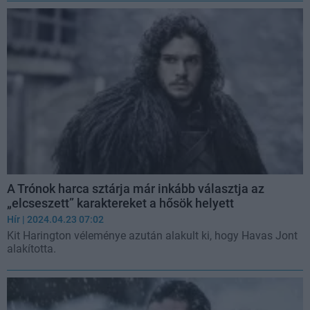
A Trónok harca sztárja már inkább választja az
„elcseszett” karaktereket a hősök helyett
Hír
| 2024.04.23 07:02
Kit Harington véleménye azután alakult ki, hogy Havas Jont
alakította.