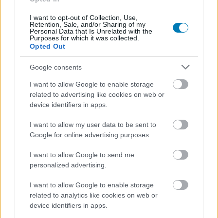
I want to opt-out of Collection, Use,
Retention, Sale, and/or Sharing of my
Personal Data that Is Unrelated with the
Purposes for which it was collected.
Opted Out
GameStar gyakornoki pályázat - gyere hozzánk írni!
Google consents
Hír
| 2018.11.19 14:40
I want to allow Google to enable storage
Aktívan követed a videojátékok világát? Szeretnéd, hogy
related to advertising like cookies on web or
olvasók tízezrei mutassanak rá elütéseidre? Most te írsz, mi
device identifiers in apps.
olvasunk!
I want to allow my user data to be sent to
Google for online advertising purposes.
I want to allow Google to send me
personalized advertising.
I want to allow Google to enable storage
related to analytics like cookies on web or
device identifiers in apps.