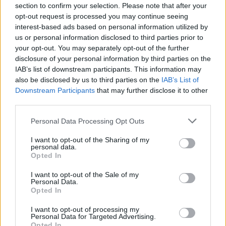
section to confirm your selection. Please note that after your
opt-out request is processed you may continue seeing
interest-based ads based on personal information utilized by
us or personal information disclosed to third parties prior to
your opt-out. You may separately opt-out of the further
disclosure of your personal information by third parties on the
IAB’s list of downstream participants. This information may
GameStar next-gen: cikkírói és videós pályázatot
also be disclosed by us to third parties on the
IAB’s List of
hirdetünk!
Downstream Participants
that may further disclose it to other
Hír
| 2020.11.05 19:44
third parties.
Az év vége a "next-gen" jegyében zajlik. Érkeznek az új
Please note that this website/app uses one or more Google
konzolok, új korszak kezdődik a játékvilágban, ezért egy
Personal Data Processing Opt Outs
services and may gather and store information including but
izgalmas lehetőséget szeretnénk adni az írók és videósok új
generációjának is.
not limited to your visit or usage behaviour. You may click to
I want to opt-out of the Sharing of my
personal data.
grant or deny consent to Google and its third-party tags to
Opted In
use your data for below specified purposes in below Google
consent section.
I want to opt-out of the Sale of my
Personal Data.
Opted In
I want to opt-out of processing my
Personal Data for Targeted Advertising.
Opted In