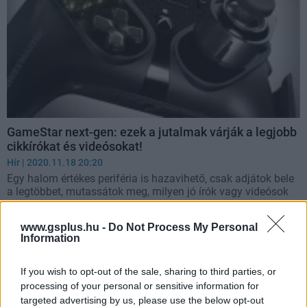
GameStar next-gen: ezek a jutalmak várják a legjobb
cikkírókat és videósokat!
Hír
| 2020.11.18 20:20
Egy halom értékes periféria is hazavihető, csak adjátok bele
a legtöbbet, mutassátok meg, milyen jó írók vagy videósok
vagytok!
www.gsplus.hu -
Do Not Process My Personal
Information
If you wish to opt-out of the sale, sharing to third parties, or
processing of your personal or sensitive information for
targeted advertising by us, please use the below opt-out