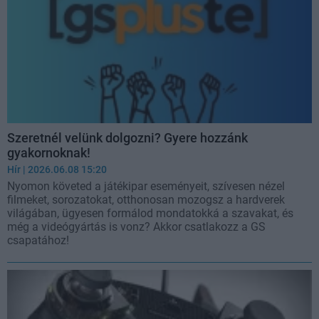
Szeretnél velünk dolgozni? Gyere hozzánk
gyakornoknak!
Hír
| 2026.06.08 15:20
Nyomon követed a játékipar eseményeit, szívesen nézel
filmeket, sorozatokat, otthonosan mozogsz a hardverek
világában, ügyesen formálod mondatokká a szavakat, és
még a videógyártás is vonz? Akkor csatlakozz a GS
csapatához!