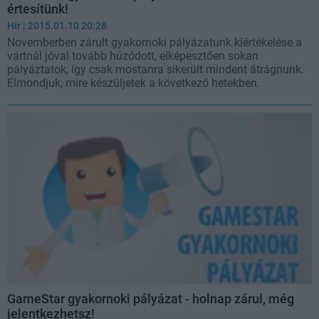
értesítünk!
Hír
| 2015.01.10 20:28
Novemberben zárult gyakornoki pályázatunk kiértékelése a
vártnál jóval tovább húzódott, elképesztően sokan
pályáztatok, így csak mostanra sikerült mindent átrágnunk.
Elmondjuk, mire készüljetek a következő hetekben.
GameStar gyakornoki pályázat - holnap zárul, még
jelentkezhetsz!