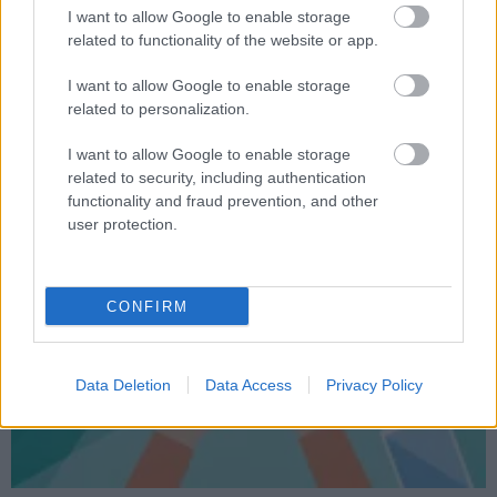
I want to allow Google to enable storage
related to functionality of the website or app.
Lezártuk a gyakornoki pályázatot - hogyan tovább?
I want to allow Google to enable storage
Hír
| 2016.07.06 21:00
related to personalization.
Két hete véget ért gyakornoki pályázatunk, mostanra pedig
sikerült kiértékelnünk a beérkezett jelentkezéseket is. Aki
I want to allow Google to enable storage
jelentkezett, most jól figyeljen.
related to security, including authentication
functionality and fraud prevention, and other
user protection.
CONFIRM
Data Deletion
Data Access
Privacy Policy