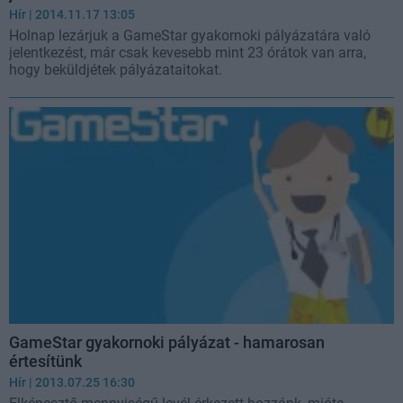
Hír
| 2014.11.17 13:05
Holnap lezárjuk a GameStar gyakornoki pályázatára való
jelentkezést, már csak kevesebb mint 23 órátok van arra,
hogy beküldjétek pályázataitokat.
GameStar gyakornoki pályázat - hamarosan
értesítünk
Hír
| 2013.07.25 16:30