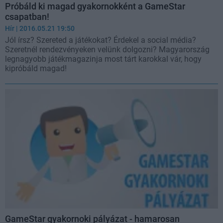
Próbáld ki magad gyakornokként a GameStar
csapatban!
Hír
| 2016.05.21 19:50
Jól írsz? Szereted a játékokat? Érdekel a social média?
Szeretnél rendezvényeken velünk dolgozni? Magyarország
legnagyobb játékmagazinja most tárt karokkal vár, hogy
kipróbáld magad!
GameStar gyakornoki pályázat - hamarosan