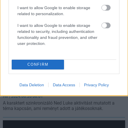
I want to allow Google to enable storage
related to personalization.
I want to allow Google to enable storage
related to security, including authentication
functionality and fraud prevention, and other
user protection.
CONFIRM
Most akkor bekerül Michael a GTA Online-ba vagy
Data Deletion
Data Access
Privacy Policy
sem?
Hír
| 2024.06.20 06:01
A karaktert szinkronizáló Ned Luke aktivitást mutatott a
téma kapcsán, ami reményt adott a játékosoknak.