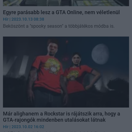
Egyre parásabb lesz a GTA Online, nem véletlenül
Hír
| 2023.10.13 08:38
Beköszönt a "spooky season" a többjátékos módba is.
Már alighanem a Rockstar is rájátszik arra, hogy a
GTA-rajongók mindenben utalásokat látnak
Hír
| 2023.10.02 16:02