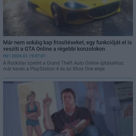
Már nem sokáig kap frissítéseket, egy funkcióját el is
veszíti a GTA Online a régebbi konzolokon
Hír
| 2024.01.19 07:01
A Rockstar szerint a Grand Theft Auto Online újításaihoz
már kevés a PlayStation 4 és az Xbox One ereje.