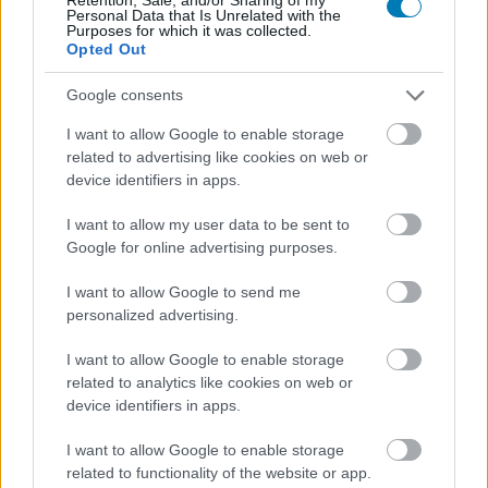
A Rockstar egyik munkatársa most megerősítette, amit mind
Personal Data that Is Unrelated with the
Purposes for which it was collected.
sejtettünk: ha egy kiadó mocskosul sok pénzt keres, akkor
Opted Out
ott elkezdenek rossz döntéseket hozni.
Google consents
I want to allow Google to enable storage
related to advertising like cookies on web or
device identifiers in apps.
I want to allow my user data to be sent to
Google for online advertising purposes.
I want to allow Google to send me
personalized advertising.
I want to allow Google to enable storage
Több tárgy is átkerülhetett a GTA VI-ból a GTA Online-
related to analytics like cookies on web or
ba
device identifiers in apps.
Hír
| 2024.07.04 06:01
I want to allow Google to enable storage
Ha valaki, akkor a Rockstar tényleg tudja, hogyan kell hype-
related to functionality of the website or app.
ot generálni.