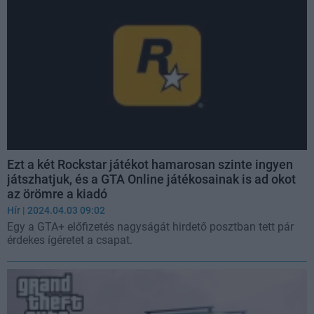
Ezt a két Rockstar játékot hamarosan szinte ingyen
játszhatjuk, és a GTA Online játékosainak is ad okot
az örömre a kiadó
Hír
| 2024.04.03 09:02
Egy a GTA+ előfizetés nagyságát hirdető posztban tett pár
érdekes ígéretet a csapat.