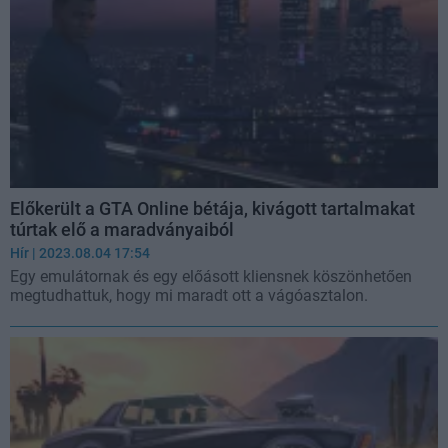
Előkerült a GTA Online bétája, kivágott tartalmakat
túrtak elő a maradványaiból
Hír
| 2023.08.04 17:54
Egy emulátornak és egy előásott kliensnek köszönhetően
megtudhattuk, hogy mi maradt ott a vágóasztalon.