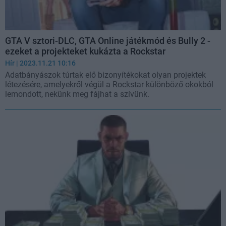
GTA V sztori-DLC, GTA Online játékmód és Bully 2 -
ezeket a projekteket kukázta a Rockstar
Hír
| 2023.11.21 10:16
Adatbányászok túrtak elő bizonyítékokat olyan projektek
létezésére, amelyekről végül a Rockstar különböző okokból
lemondott, nekünk meg fájhat a szívünk.