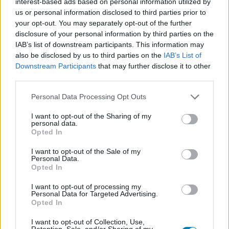
interest-based ads based on personal information utilized by
A GTA V havas helyszínére repít vissza az új zombis
us or personal information disclosed to third parties prior to
mód
your opt-out. You may separately opt-out of the further
Hír
| 2024.10.06 18:07
disclosure of your personal information by third parties on the
Végre bekerül a GTA Online-ba North Yankton is.
IAB’s list of downstream participants. This information may
also be disclosed by us to third parties on the
IAB’s List of
Downstream Participants
that may further disclose it to other
third parties.
Please note that this website/app uses one or more Google
Personal Data Processing Opt Outs
services and may gather and store information including but
not limited to your visit or usage behaviour. You may click to
I want to opt-out of the Sharing of my
personal data.
grant or deny consent to Google and its third-party tags to
Opted In
use your data for below specified purposes in below Google
consent section.
I want to opt-out of the Sale of my
Personal Data.
Opted In
I want to opt-out of processing my
Personal Data for Targeted Advertising.
Nem túl meglepő, hogy a GTA Online sikere ölte meg
Opted In
a GTA 5 DLC-t
I want to opt-out of Collection, Use,
Hír
| 2024.07.06 09:29
Retention, Sale, and/or Sharing of my