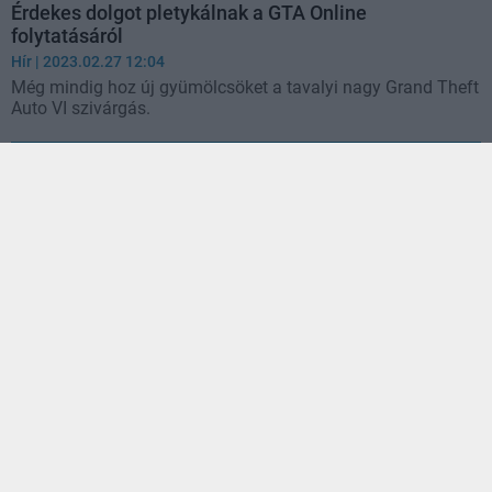
Érdekes dolgot pletykálnak a GTA Online
folytatásáról
Hír
| 2023.02.27 12:04
Még mindig hoz új gyümölcsöket a tavalyi nagy Grand Theft
Auto VI szivárgás.
Tíz évet kellett várni rá, de végre lehet taxizni a GTA
Online-ban
Hír
| 2023.01.20 08:41