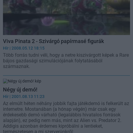
Viva Pinata 2 - Szivárgó papírmasé figurák
Hír
| 2008.05.12 18:15
Több forrás tudni véli, hogy a netre kiszivárgott képek a Rare
bájos gazdasági szimulációjának folytatásából
származnak.
Négy új demó!
Hír
| 2001.08.13 11:23
Az elmúlt héten néhány jobbik fajta játékdemó is felkerült az
internetre. Mostanában (a hónap végén) már csak egy
érdekesebb demó várható (legalábbis hivatalos források
alapján), ez pedig nem más, mint az Alien vs. Predator 2.
Addigis azonban érdemes kipróbálni a lentieket,
természetesen a mi szerverünkről: