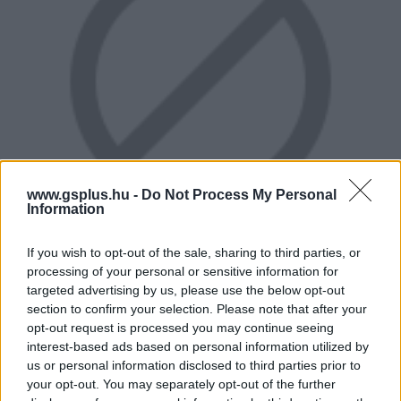
www.gsplus.hu -
Do Not Process My Personal
Information
If you wish to opt-out of the sale, sharing to third parties, or
processing of your personal or sensitive information for
MUD TV - Új képek
targeted advertising by us, please use the below opt-out
section to confirm your selection. Please note that after your
Hír
| 2009.12.07 09:53
opt-out request is processed you may continue seeing
Egy mára elfeledett legenda, a Mad TV nem hivatalos
interest-based ads based on personal information utilized by
folytatása készül a müncheni Realmforge Studios
us or personal information disclosed to third parties prior to
műhelyében.
your opt-out. You may separately opt-out of the further