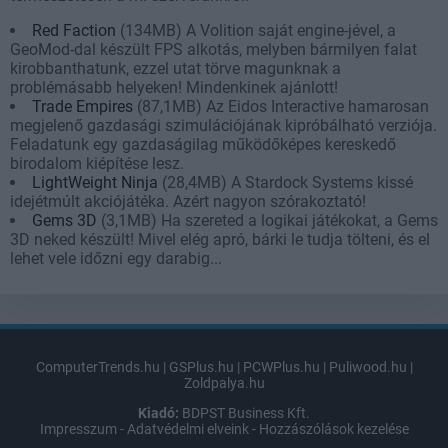
Red Faction
(134MB) A Volition saját engine-jével, a
GeoMod-dal készült FPS alkotás, melyben bármilyen falat
kirobbanthatunk, ezzel utat törve magunknak a
problémásabb helyeken! Mindenkinek ajánlott!
Trade Empires
(87,1MB) Az Eidos Interactive hamarosan
megjelenő gazdasági szimulációjának kipróbálható verziója.
Feladatunk egy gazdaságilag működőképes kereskedő
birodalom kiépítése lesz.
LightWeight Ninja
(28,4MB) A Stardock Systems kissé
idejétmúlt akciójátéka. Azért nagyon szórakoztató!
Gems 3D
(3,1MB) Ha szereted a logikai játékokat, a Gems
3D neked készült! Mivel elég apró, bárki le tudja tölteni, és el
lehet vele időzni egy darabig...
ComputerTrends.hu
|
GSPlus.hu
|
PCWPlus.hu
|
Puliwood.hu
|
Zoldpalya.hu
Kiadó:
BDPST Business Kft.
Impresszum
-
Adatvédelmi elveink
-
Hozzászólások kezelése