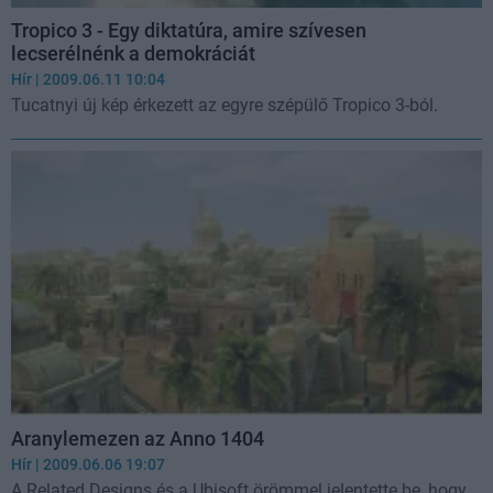
Tropico 3 - Egy diktatúra, amire szívesen
lecserélnénk a demokráciát
Hír
| 2009.06.11 10:04
Tucatnyi új kép érkezett az egyre szépülő Tropico 3-ból.
Aranylemezen az Anno 1404
Hír
| 2009.06.06 19:07
A Related Designs és a Ubisoft örömmel jelentette be, hogy