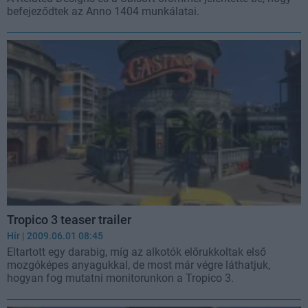
befejeződtek az Anno 1404 munkálatai.
Tropico 3 teaser trailer
Hír
| 2009.06.01 08:45
Eltartott egy darabig, míg az alkotók előrukkoltak első
mozgóképes anyagukkal, de most már végre láthatjuk,
hogyan fog mutatni monitorunkon a Tropico 3.