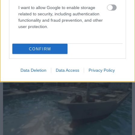
I want to allow Google to enable storage
related to security, including authentication
functionality and fraud prevention, and other
user protection.
Tropico 3 - A diktátor én vagyok
Hír
| 2009.06.19 10:56
A Kalypso Media felfedte a Tropico 3 avatárjait. Sims-
CONFIRM
rajongók imádni fogják.
Data Deletion
Data Access
Privacy Policy