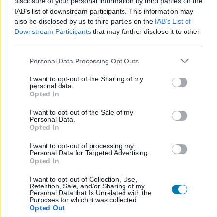
disclosure of your personal information by third parties on the
IAB’s list of downstream participants. This information may
also be disclosed by us to third parties on the
IAB’s List of
Downstream Participants
that may further disclose it to other
third parties.
Please note that this website/app uses one or more Google
Personal Data Processing Opt Outs
services and may gather and store information including but
not limited to your visit or usage behaviour. You may click to
I want to opt-out of the Sharing of my
personal data.
grant or deny consent to Google and its third-party tags to
Opted In
use your data for below specified purposes in below Google
consent section.
I want to opt-out of the Sale of my
Personal Data.
Tropico 3 - Így fest Xbox 360 konzolon
Opted In
Hír
| 2009.08.03 09:16
I want to opt-out of processing my
A Kalypso Media fél tucat új kép segítségével mutatta be,
Personal Data for Targeted Advertising.
hogy néz ki a Tropico 3 konzolos változata.
Opted In
I want to opt-out of Collection, Use,
Retention, Sale, and/or Sharing of my
Personal Data that Is Unrelated with the
Purposes for which it was collected.
Opted Out