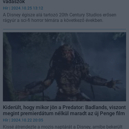
vadászok
Hír
| 2024.10.25 13:12
A Disney égisze alá tartozó 20th Century Studios erősen
rágyúr a sci-fi horror témára a következő években.
Kiderült, hogy mikor jön a Predator: Badlands, viszont
megint premierdátum nélkül maradt az új Penge film
Hír
| 2024.10.22 20:05
Kissé átrendezte a mozis naptárát a Disney, amibe bekerült