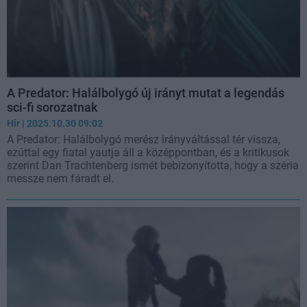
A Predator: Halálbolygó új irányt mutat a legendás
sci-fi sorozatnak
Hír
| 2025.10.30 09:02
A Predator: Halálbolygó merész irányváltással tér vissza,
ezúttal egy fiatal yautja áll a középpontban, és a kritikusok
szerint Dan Trachtenberg ismét bebizonyította, hogy a széria
messze nem fáradt el.