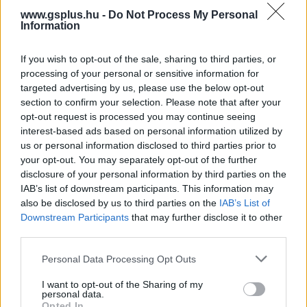
www.gsplus.hu -
Do Not Process My Personal
Information
If you wish to opt-out of the sale, sharing to third parties, or
processing of your personal or sensitive information for
targeted advertising by us, please use the below opt-out
section to confirm your selection. Please note that after your
opt-out request is processed you may continue seeing
Izgalmas részleteket mesélt a rendező a Predator:
interest-based ads based on personal information utilized by
Badlandsről
us or personal information disclosed to third parties prior to
Hír
| 2025.04.25 22:14
your opt-out. You may separately opt-out of the further
Dek egészen más lesz, mint az eddig megszokott yautják, és
disclosure of your personal information by third parties on the
ennek oka van.
IAB’s list of downstream participants. This information may
also be disclosed by us to third parties on the
IAB’s List of
Downstream Participants
that may further disclose it to other
third parties.
Please note that this website/app uses one or more Google
Personal Data Processing Opt Outs
services and may gather and store information including but
not limited to your visit or usage behaviour. You may click to
I want to opt-out of the Sharing of my
personal data.
grant or deny consent to Google and its third-party tags to
Opted In