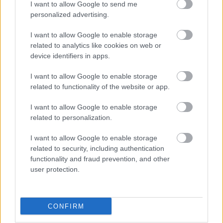
I want to allow Google to send me
personalized advertising.
Meglepő fordulatot leplezett le a Predator: Badlands
I want to allow Google to enable storage
előzetese, amit a CinemaConon vetítettek le
related to analytics like cookies on web or
Hír
| 2025.04.04 08:40
device identifiers in apps.
A vadász ezúttal túl nagy fába vágja a fejszéjét, segítségre
lesz szüksége.
I want to allow Google to enable storage
related to functionality of the website or app.
I want to allow Google to enable storage
related to personalization.
I want to allow Google to enable storage
related to security, including authentication
functionality and fraud prevention, and other
user protection.
CONFIRM
Rendhagyó Predator-film lesz a Badlands - annak