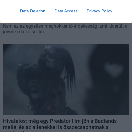
fogunk benne szurkolni, akiről sosem gondoltuk
Data Deletion
Data Access
Privacy Policy
volna
Hír
| 2024.11.19 20:12
Nem ez az egyetlen meghökkentő érdekesség, ami kiderült a
jövőre érkező sci-firől.
Hivatalos: még egy Predator film jön a Badlands
mellé, és az alienekkel is összecsaphatnak a