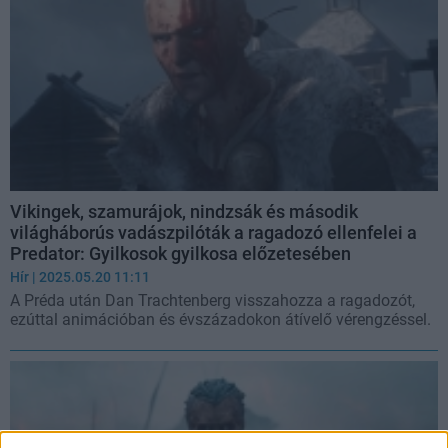
Vikingek, szamurájok, nindzsák és második
világháborús vadászpilóták a ragadozó ellenfelei a
Predator: Gyilkosok gyilkosa előzetesében
Hír
| 2025.05.20 11:11
A Préda után Dan Trachtenberg visszahozza a ragadozót,
ezúttal animációban és évszázadokon átívelő vérengzéssel.