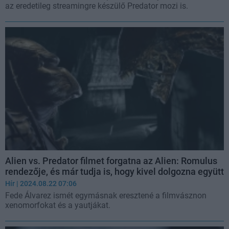
az eredetileg streamingre készülő Predator mozi is.
Alien vs. Predator filmet forgatna az Alien: Romulus
rendezője, és már tudja is, hogy kivel dolgozna együtt
Hír
| 2024.08.22 07:06
Fede Álvarez ismét egymásnak eresztené a filmvásznon
xenomorfokat és a yautjákat.