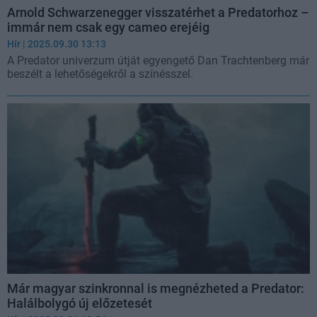
Arnold Schwarzenegger visszatérhet a Predatorhoz –
immár nem csak egy cameo erejéig
Hír
| 2025.09.30 13:13
A Predator univerzum útját egyengető Dan Trachtenberg már
beszélt a lehetőségekről a színésszel.
Már magyar szinkronnal is megnézheted a Predator:
Halálbolygó új előzetesét