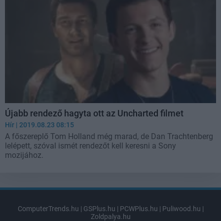
Újabb rendező hagyta ott az Uncharted filmet
Hír
| 2019.08.23 08:15
A főszereplő Tom Holland még marad, de Dan Trachtenberg
lelépett, szóval ismét rendezőt kell keresni a Sony
mozijához.
ComputerTrends.hu
|
GSPlus.hu
|
PCWPlus.hu
|
Puliwood.hu
|
Zoldpalya.hu