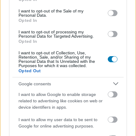
use your data for below specified purposes in below Google
consent section.
I want to opt-out of the Sale of my
Personal Data.
Opted In
I want to opt-out of processing my
Különös koponyára figyeltek fel a Predator: Badlands
Personal Data for Targeted Advertising.
előzetesében
Opted In
Hír
| 2025.04.24 11:30
I want to opt-out of Collection, Use,
Valószínűleg csak poén, de felveti egy izgalmas crossover
Retention, Sale, and/or Sharing of my
lehetőségét.
Personal Data that Is Unrelated with the
Purposes for which it was collected.
Opted Out
Google consents
I want to allow Google to enable storage
related to advertising like cookies on web or
device identifiers in apps.
I want to allow my user data to be sent to
Google for online advertising purposes.