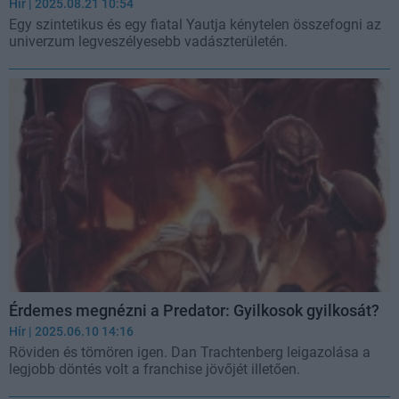
Hír
| 2025.08.21 10:54
Egy szintetikus és egy fiatal Yautja kénytelen összefogni az
univerzum legveszélyesebb vadászterületén.
Érdemes megnézni a Predator: Gyilkosok gyilkosát?
Hír
| 2025.06.10 14:16
Röviden és tömören igen. Dan Trachtenberg leigazolása a
legjobb döntés volt a franchise jövőjét illetően.