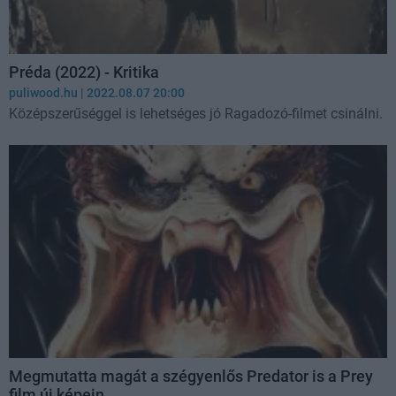
Préda (2022) - Kritika
puliwood.hu
| 2022.08.07 20:00
Középszerűséggel is lehetséges jó Ragadozó-filmet csinálni.
Megmutatta magát a szégyenlős Predator is a Prey
film új képein