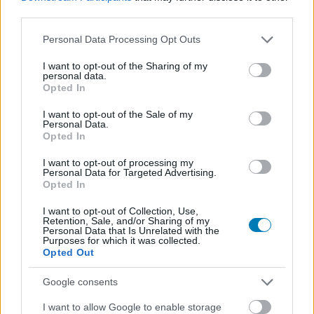
third parties.
Hunter_GS
|
2025 április 4. 14:12
Please note that this website/app uses one or more Google
Personal Data Processing Opt Outs
services and may gather and store information including but
Áprilisban is hosszú listát kapunk, és szinte
not limited to your visit or usage behaviour. You may click to
I want to opt-out of the Sharing of my
personal data.
grant or deny consent to Google and its third-party tags to
minden héten lesz egy-egy sikercím.
Opted In
use your data for below specified purposes in below Google
consent section.
I want to opt-out of the Sale of my
Loaded
:
Unmute
21.65%
Personal Data.
Opted In
A Prime Gaming egy nagyon kellemes kis szolgáltatás,
I want to opt-out of processing my
főleg hazánkban, ahol a Prime Video előfizetésünk
Personal Data for Targeted Advertising.
Opted In
birtokában élvezhetjük a játékkatalógus előnyeit is. A
Prime részeként kapunk egy ingyenes Twitch Prime
I want to opt-out of Collection, Use,
feliratkozási lehetőséget, egy rakat játékbeli apróságot,
Retention, Sale, and/or Sharing of my
Personal Data that Is Unrelated with the
és persze rengeteg extra költség nélkül bezsákolható
Purposes for which it was collected.
Opted Out
játékkódot. Áprilisban összesen 23 címet húzhatunk be
a különböző támogatott platformokon keresztül.
Google consents
Mivel ebben a hónapban kerül mozikba a Minecraft,
I want to allow Google to enable storage