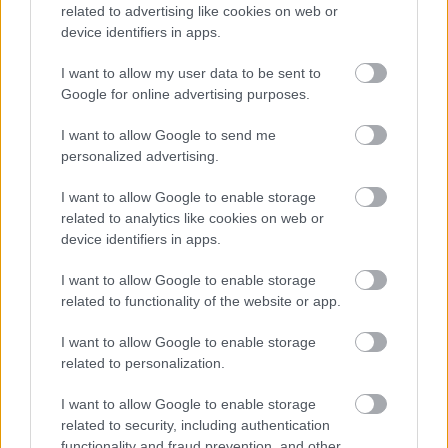
természetesen nem maradhattunk kockás kalandok
related to advertising like cookies on web or
device identifiers in apps.
nélkül, de lesz itt még Mafia epizód, digitális társas és
sok egyéb apróság. A felhozatal a következőképpen fest
I want to allow my user data to be sent to
heti bontásban, az adott célplatform megjelölésével
Google for online advertising purposes.
együtt:
I want to allow Google to send me
Már most elérhető
personalized advertising.
Mafia III: Definitive Edition - GOG kód
I want to allow Google to enable storage
related to analytics like cookies on web or
Minecraft Legends - Xbox és PC a Microsoft Store
device identifiers in apps.
kóddal
I want to allow Google to enable storage
Gravity Circuit - Amazon Games App
related to functionality of the website or app.
Paleo Pines - Amazon Games App
I want to allow Google to enable storage
Clouds & Sheep 2 - Amazon Games App
related to personalization.
I want to allow Google to enable storage
related to security, including authentication
Április 10.
functionality and fraud prevention, and other