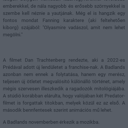
emberekkel, de nála nagyobb és erősebb szörnyekkel is
szembe kell néznie a yautjának. Még el is hangzik egy
fontos mondat Fanning karaktere (aki feltehetően
kiborg) szájából: "Olyasmire vadászol, amit nem lehet
megölni."
A filmet Dan Trachtenberg rendezte, aki a 2022-es
Prédával adott új lendületet a franchise-nak. A Badlands
azonban nem ennek a folytatása, hanem egy merész,
teljesen új ötletet megvalósító különálló történet, amely
mégis szervesen illeszkedik a ragadozók mitológiájába.
A stúdió korábban elárulta, hogy valójában két Predator-
filmet is forgattak titokban, melyek közül ez az első. A
második bennfentesek szerint animációs mű lehet.
A Badlands novemberben érkezik a mozikba.