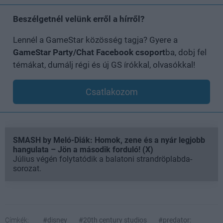
Beszélgetnél velünk erről a hírről?
Lennél a GameStar közösség tagja? Gyere a
GameStar Party/Chat Facebook csoport
ba, dobj fel
témákat, dumálj régi és új GS írókkal, olvasókkal!
Csatlakozom
SMASH by Meló-Diák: Homok, zene és a nyár legjobb
hangulata – Jön a második forduló! (X)
Július végén folytatódik a balatoni strandröplabda-
sorozat.
Címkék:
#disney
#20th century studios
#predator: