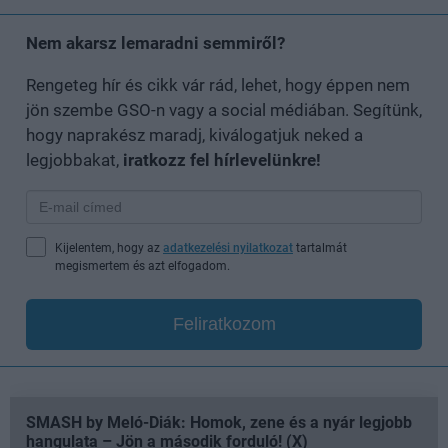
Nem akarsz lemaradni semmiről?
Rengeteg hír és cikk vár rád, lehet, hogy éppen nem
jön szembe GSO-n vagy a social médiában. Segítünk,
hogy naprakész maradj, kiválogatjuk neked a
legjobbakat,
iratkozz fel hírlevelünkre!
Kijelentem, hogy az
adatkezelési nyilatkozat
tartalmát
megismertem és azt elfogadom.
Feliratkozom
SMASH by Meló-Diák: Homok, zene és a nyár legjobb
hangulata – Jön a második forduló! (X)