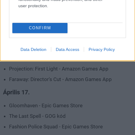
user protection.
DreadOut 2 - Amazon Games App
Endless Space - Definitive Edition - Amazon Games
CONFIRM
App
God's Trigger - GOG kód
Data Deletion
Data Access
Privacy Policy
New York Mysteries: Power of Art Collector's Edition -
Legacy Games kód
Projection: First Light - Amazon Games App
Faraway: Director's Cut - Amazon Games App
Április 17.
Gloomhaven - Epic Games Store
The Last Spell - GOG kód
Fashion Police Squad - Epic Games Store