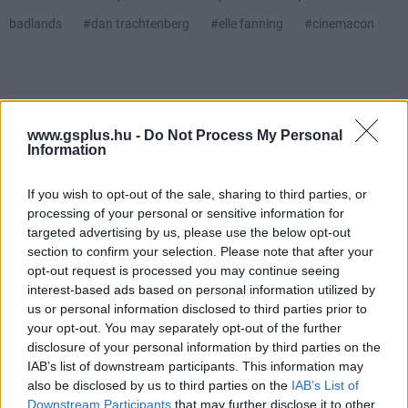
badlands
#dan trachtenberg
#elle fanning
#cinemacon
www.gsplus.hu -
Do Not Process My Personal
Information
If you wish to opt-out of the sale, sharing to third parties, or
processing of your personal or sensitive information for
Hozzászólások
targeted advertising by us, please use the below opt-out
section to confirm your selection. Please note that after your
opt-out request is processed you may continue seeing
interest-based ads based on personal information utilized by
23 játékot ad az
us or personal information disclosed to third parties prior to
your opt-out. You may separately opt-out of the further
előfizetésünkért a Prime
disclosure of your personal information by third parties on the
IAB’s list of downstream participants. This information may
Gaming, köztük a Mafia III-mal
also be disclosed by us to third parties on the
IAB’s List of
Downstream Participants
that may further disclose it to other