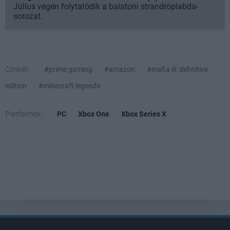
Július végén folytatódik a balatoni strandröplabda-
sorozat.
Címkék:
#prime gaming
#amazon
#mafia iii: definitive
edition
#minecraft legends
Platformok:
PC
Xbox One
Xbox Series X