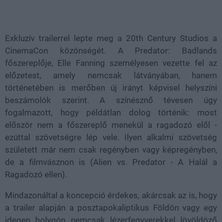
Loaded
:
Unmute
38.14%
Exkluzív trailerrel lepte meg a 20th Century Studios a
CinemaCon közönségét. A Predator: Badlands
főszereplője, Elle Fanning személyesen vezette fel az
előzetest, amely nemcsak látványában, hanem
történetében is merőben új irányt képvisel helyszíni
beszámolók szerint. A színésznő tévesen úgy
fogalmazott, hogy példátlan dolog történik: most
először nem a főszereplő menekül a ragadozó elől -
ezúttal szövetségre lép vele. Ilyen alkalmi szövetség
született már nem csak regényben vagy képregényben,
de a filmvásznon is (Alien vs. Predator - A Halál a
Ragadozó ellen).
Mindazonáltal a koncepció érdekes, akárcsak az is, hogy
a trailer alapján a posztapokaliptikus Földön vagy egy
idegen bolygón nemcsak lézerfegyverekkel lövöldöző