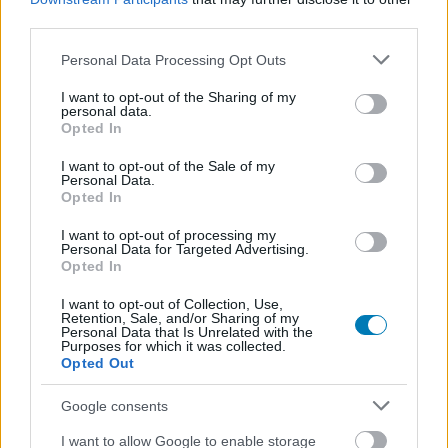
third parties.
Please note that this website/app uses one or more Google
Personal Data Processing Opt Outs
services and may gather and store information including but
not limited to your visit or usage behaviour. You may click to
I want to opt-out of the Sharing of my
personal data.
grant or deny consent to Google and its third-party tags to
Opted In
use your data for below specified purposes in below Google
consent section.
I want to opt-out of the Sale of my
Personal Data.
Megvan az első fotó Mel Gibson Jézusáról, de a
Opted In
feltámadására többet kell várni, mint eredetileg
tervezték
I want to opt-out of processing my
Personal Data for Targeted Advertising.
Hír
| 2026.05.22 18:47
Opted In
Kaptunk egy apró ízelítőt, amin Jaakko Ohtonen a
feltámadott Krisztust alakítva jár az emberek között.
I want to opt-out of Collection, Use,
Retention, Sale, and/or Sharing of my
Personal Data that Is Unrelated with the
Purposes for which it was collected.
Opted Out
Google consents
I want to allow Google to enable storage