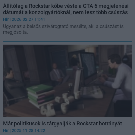
Állítólag a Rockstar kőbe véste a GTA 6 megjelenési
dátumát a konzolgyártóknál, nem lesz több csúszás
Hír
| 2026.02.27 11:41
Ugyanaz a belsős szivárogtató mesélte, aki a csúszást is
megjósolta.
Már politikusok is tárgyalják a Rockstar botrányát
Hír
| 2025.11.28 14:22