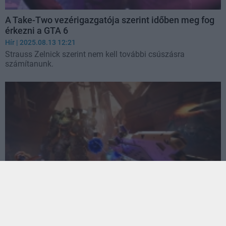
A Take-Two vezérigazgatója szerint időben meg fog
érkezni a GTA 6
Hír
| 2025.08.13 12:21
Strauss Zelnick szerint nem kell további csúszásra
számítanunk.
Végleges megjelenési dátumot és új trailert kapott a
Metal Eden