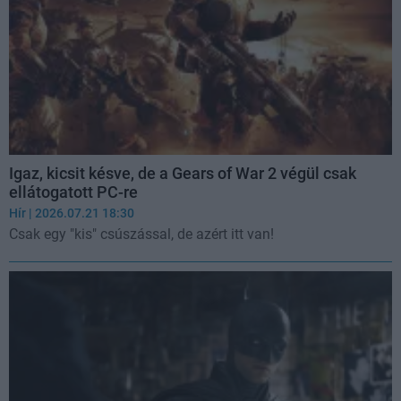
Igaz, kicsit késve, de a Gears of War 2 végül csak
ellátogatott PC-re
Hír
| 2026.07.21 18:30
Csak egy "kis" csúszással, de azért itt van!