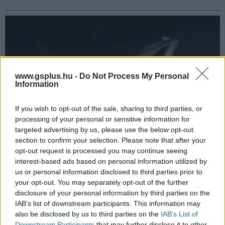
www.gsplus.hu -
Do Not Process My Personal
Information
If you wish to opt-out of the sale, sharing to third parties, or
processing of your personal or sensitive information for
targeted advertising by us, please use the below opt-out
section to confirm your selection. Please note that after your
Úgy fest, még várni kell az Apple okosszemüvegeire
opt-out request is processed you may continue seeing
pcwplus.hu
| 2026.06.03 08:34
interest-based ads based on personal information utilized by
A csúszás oka továbbra is az AI Siri hiánya.
us or personal information disclosed to third parties prior to
your opt-out. You may separately opt-out of the further
disclosure of your personal information by third parties on the
IAB’s list of downstream participants. This information may
also be disclosed by us to third parties on the
IAB’s List of
Downstream Participants
that may further disclose it to other