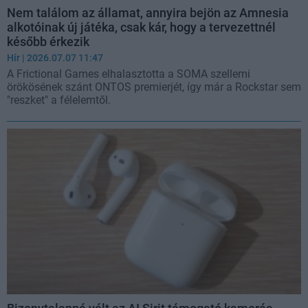
Nem találom az államat, annyira bejön az Amnesia
alkotóinak új játéka, csak kár, hogy a tervezettnél
később érkezik
Hír
| 2026.07.07 11:47
A Frictional Games elhalasztotta a SOMA szellemi
örökösének szánt ONTOS premierjét, így már a Rockstar sem
"reszket" a félelemtől.