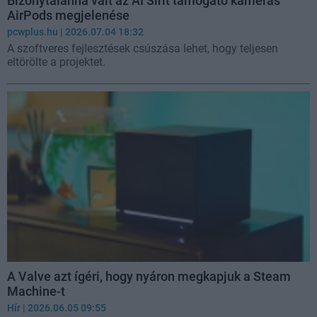
Bizonytalanná vált az AI Sirit támogató kamerás
AirPods megjelenése
pcwplus.hu
| 2026.07.04 18:32
A szoftveres fejlesztések csúszása lehet, hogy teljesen
eltörölte a projektet.
A Valve azt ígéri, hogy nyáron megkapjuk a Steam
Machine-t
Hír
| 2026.06.05 09:55