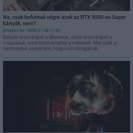
Na, csak befutnak végre azok az RTX 5000-es Super
kártyák, nem?
pcwplus.hu
| 2026.07.08 11:34
Először kiszivárgott a létezésük, aztán kiszivárgott a
csúszásuk, most kiszivárogtak a méréseik. Már csak a
hardvereket szeretnénk, hogy kiszivárogjanak.