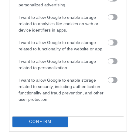
personalized advertising.
Hivatalos: Rambo előzményfilm készül, de Sylvester
I want to allow Google to enable storage
Stallone nélkül
related to analytics like cookies on web or
Hír
| 2025.05.16 20:40
device identifiers in apps.
A Sisu rendezője felügyeli majd a Cannes-ban bejelentett
produkciót.
I want to allow Google to enable storage
related to functionality of the website or app.
I want to allow Google to enable storage
related to personalization.
I want to allow Google to enable storage
related to security, including authentication
functionality and fraud prevention, and other
user protection.
CONFIRM
Cannes szigorít: tilos lesz a meztelenség és a