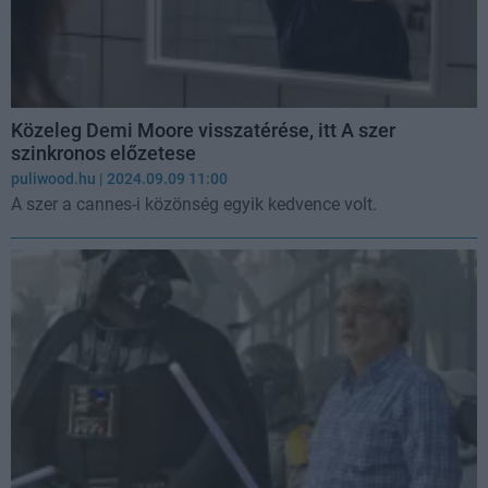
Közeleg Demi Moore visszatérése, itt A szer
szinkronos előzetese
puliwood.hu
| 2024.09.09 11:00
A szer a cannes-i közönség egyik kedvence volt.