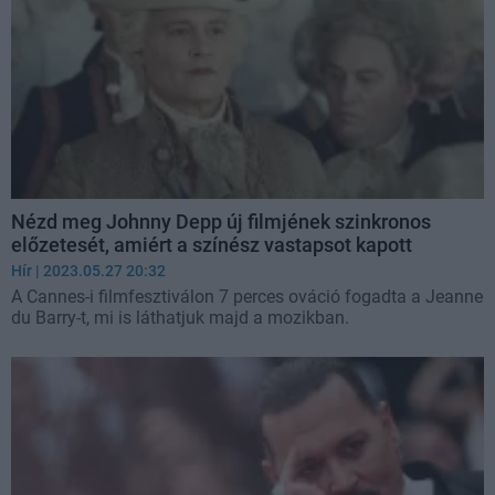
Nézd meg Johnny Depp új filmjének szinkronos
előzetesét, amiért a színész vastapsot kapott
Hír
| 2023.05.27 20:32
A Cannes-i filmfesztiválon 7 perces ováció fogadta a Jeanne
du Barry-t, mi is láthatjuk majd a mozikban.