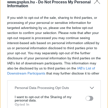
www.gsplus.hu -
Do Not Process My Personal
Information
If you wish to opt-out of the sale, sharing to third parties, or
processing of your personal or sensitive information for
targeted advertising by us, please use the below opt-out
section to confirm your selection. Please note that after your
opt-out request is processed you may continue seeing
Zombik, exek és elnöki káosz: jön a Hellhound,
interest-based ads based on personal information utilized by
Marisa Tomei, Sam Rockwell és Chris Messina
us or personal information disclosed to third parties prior to
főszereplésével
your opt-out. You may separately opt-out of the further
disclosure of your personal information by third parties on the
Hír
| 2025.05.19 07:03
IAB’s list of downstream participants. This information may
Cannes-ban jelentették be az új zombis vígjátékot.
also be disclosed by us to third parties on the
IAB’s List of
Downstream Participants
that may further disclose it to other
third parties.
Please note that this website/app uses one or more Google
Personal Data Processing Opt Outs
services and may gather and store information including but
not limited to your visit or usage behaviour. You may click to
I want to opt-out of the Sharing of my
personal data.
grant or deny consent to Google and its third-party tags to
Opted In
use your data for below specified purposes in below Google