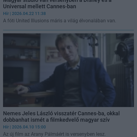
Universal mellett Cannes-ban
Hír
| 2026.04.22 11:38
A fóti United Illusions máris a világ élvonalában van.
Nemes Jeles László visszatér Cannes-ba, okkal
dobbanhat ismét a filmkedvelő magyar szív
Hír
| 2026.04.10 15:00
Az új film az Arany Pálmáért is versenyben lesz.