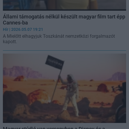
Állami támogatás nélkül készült magyar film tart épp
Cannes-ba
Hír
| 2026.05.07 19:21
A Mielőtt elhagyjuk Toszkánát nemzetközi forgalmazót
kapott.
Magyar stúdió van versenyben a Disney és a