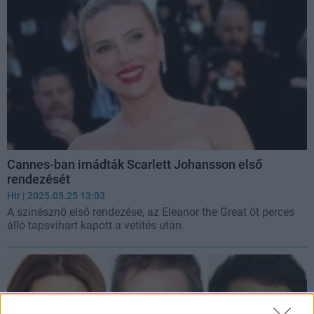
Cannes-ban imádták Scarlett Johansson első
rendezését
Hír
| 2025.05.25 13:03
A színésznő első rendezése, az Eleanor the Great öt perces
álló tapsvihart kapott a vetítés után.