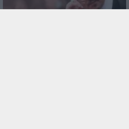
Johnny Depp elérzékenyült, amiért 7 perces álló
ováció fogadta az új filmjét
Hír
| 2023.05.18 06:05
A Cannes-i filmfesztiválon tartották meg a Jeanne du Barry
világpremierjét.