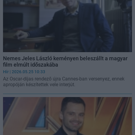
Nemes Jeles László keményen beleszállt a magyar
film elmúlt időszakába
Hír
| 2026.05.25 10:33
Az Oscar-díjas rendező újra Cannes-ban versenyez, ennek
apropóján készítettek vele interjút.