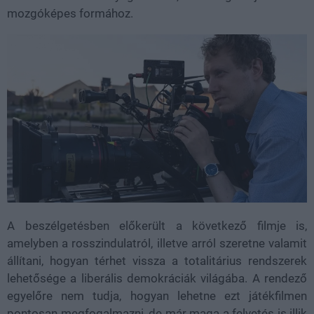
mozgóképes formához.
A beszélgetésben előkerült a következő filmje is,
amelyben a rosszindulatról, illetve arról szeretne valamit
állítani, hogyan térhet vissza a totalitárius rendszerek
lehetősége a liberális demokráciák világába. A rendező
egyelőre nem tudja, hogyan lehetne ezt játékfilmen
pontosan megfogalmazni, de már maga a felvetés is illik