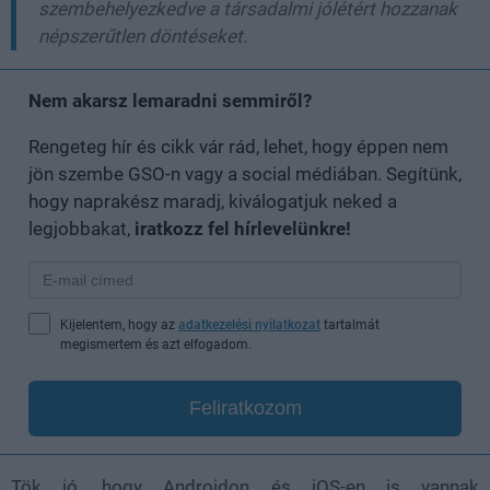
szembehelyezkedve a társadalmi jólétért hozzanak
népszerűtlen döntéseket.
Nem akarsz lemaradni semmiről?
Rengeteg hír és cikk vár rád, lehet, hogy éppen nem
jön szembe GSO-n vagy a social médiában. Segítünk,
hogy naprakész maradj, kiválogatjuk neked a
legjobbakat,
iratkozz fel hírlevelünkre!
Kijelentem, hogy az
adatkezelési nyilatkozat
tartalmát
megismertem és azt elfogadom.
Feliratkozom
Tök jó, hogy Androidon és iOS-en is vannak