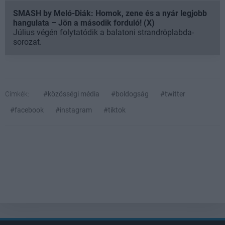
SMASH by Meló-Diák: Homok, zene és a nyár legjobb
hangulata – Jön a második forduló! (X)
Július végén folytatódik a balatoni strandröplabda-
sorozat.
Címkék:
#közösségi média
#boldogság
#twitter
#facebook
#instagram
#tiktok