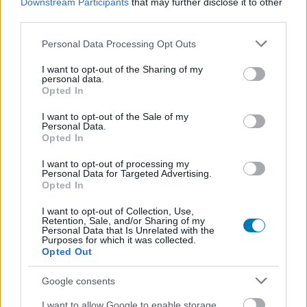
Downstream Participants
that may further disclose it to other
Címkék:
#nemes jeles lászló
#cannes
third parties.
Please note that this website/app uses one or more Google
Personal Data Processing Opt Outs
services and may gather and store information including but
not limited to your visit or usage behaviour. You may click to
I want to opt-out of the Sharing of my
personal data.
grant or deny consent to Google and its third-party tags to
Opted In
use your data for below specified purposes in below Google
consent section.
I want to opt-out of the Sale of my
Personal Data.
Opted In
Hozzászólások
I want to opt-out of processing my
Personal Data for Targeted Advertising.
Opted In
I want to opt-out of Collection, Use,
Retention, Sale, and/or Sharing of my
A közösségi média posztonként
Personal Data that Is Unrelated with the
Purposes for which it was collected.
csipked le a boldogságodból
Opted Out
Google consents
daev
|
2026 május 25. 11:05
I want to allow Google to enable storage