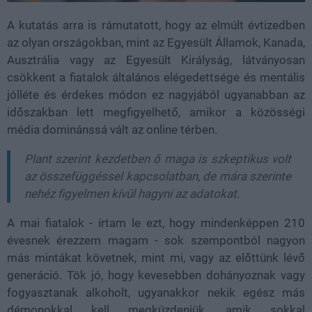
A kutatás arra is rámutatott, hogy az elmúlt évtizedben
az olyan országokban, mint az
Egyesült Államok, Kanada,
Ausztrália vagy az Egyesült Királyság
, látványosan
csökkent a fiatalok általános elégedettsége és mentális
jólléte és érdekes módon ez nagyjából ugyanabban az
időszakban lett megfigyelhető, amikor a közösségi
média dominánssá vált az online térben.
Plant szerint kezdetben ő maga is szkeptikus volt
az összefüggéssel kapcsolatban, de mára szerinte
nehéz figyelmen kívül hagyni az adatokat.
A mai fiatalok - írtam le ezt, hogy mindenképpen 210
évesnek érezzem magam - sok szempontból nagyon
más mintákat követnek, mint mi, vagy az előttünk lévő
generáció. Tök jó, hogy kevesebben dohányoznak vagy
fogyasztanak alkoholt, ugyanakkor nekik egész más
démonokkal kell megküzdeniük, amik sokkal