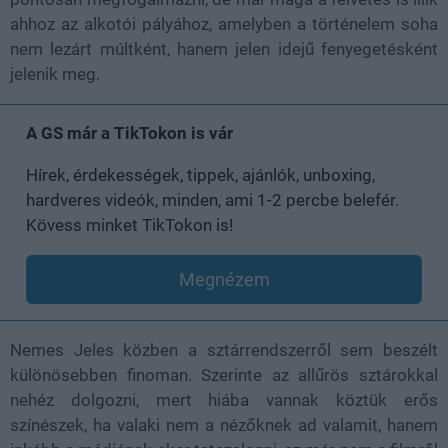
ahhoz az alkotói pályához, amelyben a történelem soha
nem lezárt múltként, hanem jelen idejű fenyegetésként
jelenik meg.
A GS már a TikTokon is vár
Hírek, érdekességek, tippek, ajánlók, unboxing,
hardveres videók, minden, ami 1-2 percbe belefér.
Kövess minket TikTokon is!
Megnézem
Nemes Jeles közben a sztárrendszerről sem beszélt
különösebben finoman. Szerinte az allűrös sztárokkal
nehéz dolgozni, mert hiába vannak köztük erős
színészek, ha valaki nem a nézőknek ad valamit, hanem