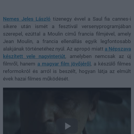
Loaded
:
Unmute
38.26%
Nemes Jeles László
tizenegy évvel a Saul fia cannes-i
sikere után ismét a fesztivál versenyprogramjában
szerepel, ezúttal a Moulin című francia filmjével, amely
Jean Moulin, a francia ellenállás egyik legfontosabb
alakjának történetéhez nyúl. Az apropó miatt
a Népszava
készített vele nagyinterjút
, amelyben nemcsak az új
filmről, hanem
a magyar film jövőjéről
, a készülő filmes
reformokról és arról is beszélt, hogyan látja az elmúlt
évek hazai filmes működését.