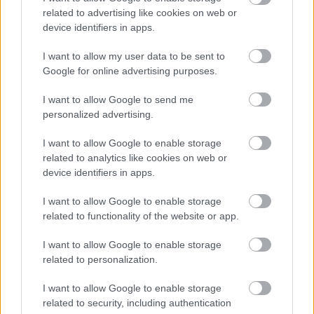
related to advertising like cookies on web or
device identifiers in apps.
Mikor érezted utoljára azt, hogy a közösségi
médiában töltött idő után jobban érzed magad,
I want to allow my user data to be sent to
mint előtte?
Google for online advertising purposes.
I want to allow Google to send me
Loaded
:
Unmute
21.86%
personalized advertising.
Az eddig sem volt különösebben nagy titok, hogy a
I want to allow Google to enable storage
végeláthatatlan görgetés tényleg ronthatja a közérzetet,
related to analytics like cookies on web or
mindannyian érezzük, de egy kutatás most rámutatott,
device identifiers in apps.
hogy ez különösen a fiatalokat érinti.
I want to allow Google to enable storage
related to functionality of the website or app.
Csak "öt percre" megnyitni az Instagramot vagy a
TikTokot, aztán órákkal később észrevenni, hogy az idő
I want to allow Google to enable storage
az bizony nem állt meg önmagában egy ambivalens
related to personalization.
érzés, de ha közben az még valahogy rosszabbul érzi
I want to allow Google to enable storage
magát, mint előtte, akkor tényleg komoly problémák
related to security, including authentication
vannak.