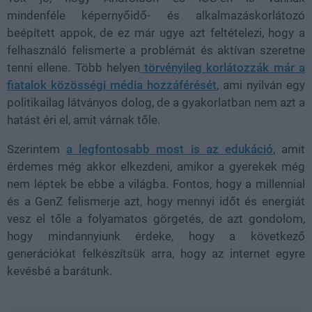
mindenféle
képernyőidő- és alkalmazáskorlátozó
beépített appok, de ez már ugye azt feltételezi, hogy a
felhasználó felismerte a problémát és aktívan szeretne
tenni ellene. Több helyen
törvényileg korlátozzák már a
fiatalok közösségi média hozzáférését
, ami nyilván egy
politikailag látványos dolog, de a gyakorlatban nem azt a
hatást éri el, amit várnak tőle.
Szerintem
a legfontosabb most is az edukáció
, amit
érdemes még akkor elkezdeni, amikor a gyerekek még
nem léptek be ebbe a világba. Fontos, hogy a millennial
és a GenZ felismerje azt, hogy mennyi időt és energiát
vesz el tőle a folyamatos görgetés, de azt gondolom,
hogy mindannyiunk érdeke, hogy a következő
generációkat felkészítsük arra, hogy az internet egyre
kevésbé a barátunk.