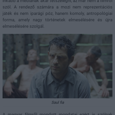
inkább a médiának akar tetszelegni, az már nem a filmről
szól. A rendező számára a mozi nem reprezentációs
játék és nem iparági póz, hanem komoly, antropológiai
forma, amely nagy történetek elmesélésére és újra
elmesélésére szolgál.
Saul fia
A magyar filmről mondott mondatai ezért is szólnak