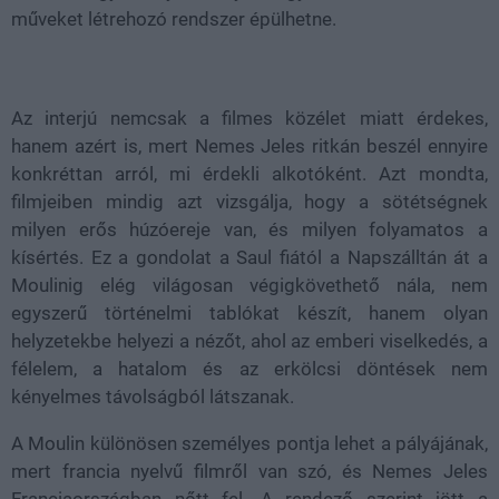
műveket létrehozó rendszer épülhetne.
Az interjú nemcsak a filmes közélet miatt érdekes,
hanem azért is, mert Nemes Jeles ritkán beszél ennyire
konkréttan arról, mi érdekli alkotóként. Azt mondta,
filmjeiben mindig azt vizsgálja, hogy a sötétségnek
milyen erős húzóereje van, és milyen folyamatos a
kísértés. Ez a gondolat a Saul fiától a Napszálltán át a
Moulinig elég világosan végigkövethető nála, nem
egyszerű történelmi tablókat készít, hanem olyan
helyzetekbe helyezi a nézőt, ahol az emberi viselkedés, a
félelem, a hatalom és az erkölcsi döntések nem
kényelmes távolságból látszanak.
A Moulin különösen személyes pontja lehet a pályájának,
mert francia nyelvű filmről van szó, és Nemes Jeles
Franciaországban nőtt fel. A rendező szerint jött a