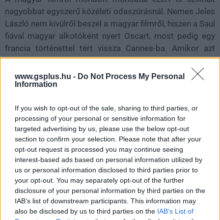
nagyobbat egyszerű közéleti odaszúrásnál. Nemes Jeles
László nem kívülről beszél a magyar filmről, hiszen a Saul
fiával magyar alkotóként nyert Oscart, most pedig egy
francia történettel tért vissza Cannes-ba. Amikor azt
mondja, hogy értékes művek lehetőségei mentek
veszendőbe, az nem általános morgásnak hangzik,
www.gsplus.hu -
Do Not Process My Personal
Information
hanem egy olyan rendező keserű megállapításának, aki
pontosan tudja, milyen ritka, amikor egy ország
If you wish to opt-out of the sale, sharing to third parties, or
filmkultúrája valóban képes nagy tétben gondolkodni.
processing of your personal or sensitive information for
targeted advertising by us, please use the below opt-out
section to confirm your selection. Please note that after your
opt-out request is processed you may continue seeing
SMASH by Meló-Diák: Homok, zene és a nyár legjobb
interest-based ads based on personal information utilized by
hangulata – Jön a második forduló! (X)
Július végén folytatódik a balatoni strandröplabda-
us or personal information disclosed to third parties prior to
sorozat.
your opt-out. You may separately opt-out of the further
disclosure of your personal information by third parties on the
IAB’s list of downstream participants. This information may
also be disclosed by us to third parties on the
IAB’s List of