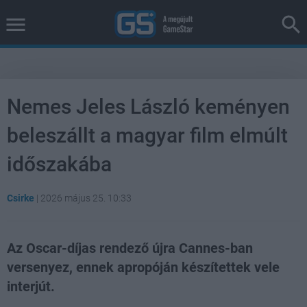
Nemes Jeles László keményen
beleszállt a magyar film elmúlt
időszakába
Csirke
|
2026 május 25. 10:33
Az Oscar-díjas rendező újra Cannes-ban
versenyez, ennek apropóján készítettek vele
interjút.