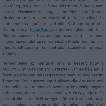
lehetőség, hogy francia filmet készítsen, ő pedig nem
akarta elszalasztani, hogy elmondjon egy fontos
történetet. A film Jean Moulinról, a francia ellenállás
emblematikus figurájáról szól, akit 1943-ban fogott el a
Gestapo, majd
Klaus Barbie
emberei megkínoztak. A Le
Monde cannes-i beszámolója szerint a film nem
hagyományos életrajzi mozi, inkább Moulin testi és lelki
megpróbáltatásaira koncentráló, szubjektív, intenzív
élmény.
Nemes Jeles az interjúban arról is beszélt, hogy a
Moulint 35 mm-es kópiáról vetítették Cannes-ban, ami a
fesztiválpalotában ritkaságszámba ment, állítása szerint
Tarantino Volt egyszer egy Hollywoodja óta nem volt
erre példa ott. A rendező szerint a közönség nagyon
erősen reagált erre a vizuális élményre, és úgy látja, talán
a fiatal filmesek közül is egyre többen fordulnak majd
vissza ehhez az anyagszerűbb, fizikailag is jelen lévő