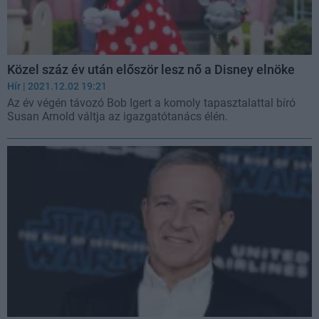
Közel száz év után először lesz nő a Disney elnöke
Hír
| 2021.12.02 19:21
Az év végén távozó Bob Igert a komoly tapasztalattal bíró
Susan Arnold váltja az igazgatótanács élén.