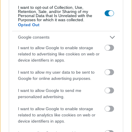
I want to opt-out of Collection, Use,
Retention, Sale, and/or Sharing of my
Personal Data that Is Unrelated with the
Kiabálva üzent a Disney főnökének a Breaking Bad
Purposes for which it was collected.
sztrájkoló sztárja
Opted Out
Hír
| 2023.07.26 16:20
Bryan Cranston mikrofonba kiáltva nyilvánított véleményt a
Google consents
színészek sztrájkját bíráló Bob Igerről.
I want to allow Google to enable storage
related to advertising like cookies on web or
device identifiers in apps.
I want to allow my user data to be sent to
Google for online advertising purposes.
I want to allow Google to send me
personalized advertising.
I want to allow Google to enable storage
related to analytics like cookies on web or
device identifiers in apps.