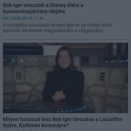
Bob Iger visszatér a Disney élére a
koronavírusjárvány idejére
Hír
| 2020.04.15 11:45
A nyugdíjba vonulását tervező Iger és az utódja közti
tervezett átmenetet megszakította a világjárvány.
Milyen hatással lesz Bob Iger távozása a Lucasfilm
fejére, Kathleen Kennedyre?