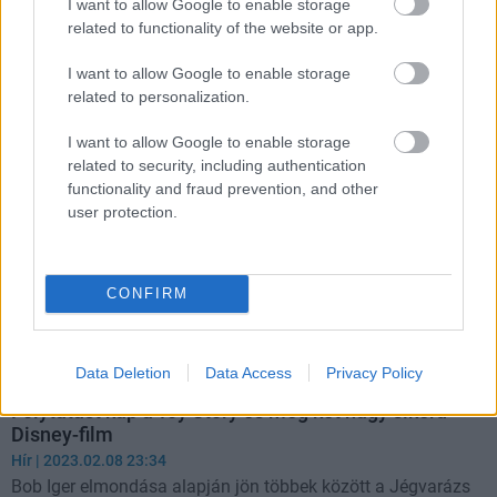
Szélnek ereszti a metaverzumos csapatát a Disney?
I want to allow Google to enable storage
related to functionality of the website or app.
pcwplus.hu
| 2023.03.30 06:01
Lehet, hogy mégsem a metaverzum lesz a történetmesélés
I want to allow Google to enable storage
új frontvonala.
related to personalization.
I want to allow Google to enable storage
related to security, including authentication
functionality and fraud prevention, and other
user protection.
CONFIRM
Data Deletion
Data Access
Privacy Policy
Folytatást kap a Toy Story és még két nagy sikerű
Disney-film
Hír
| 2023.02.08 23:34
Bob Iger elmondása alapján jön többek között a Jégvarázs