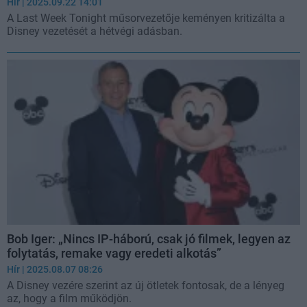
Hír
| 2025.09.22 14:01
A Last Week Tonight műsorvezetője keményen kritizálta a
Disney vezetését a hétvégi adásban.
Bob Iger: „Nincs IP-háború, csak jó filmek, legyen az
folytatás, remake vagy eredeti alkotás”
Hír
| 2025.08.07 08:26
A Disney vezére szerint az új ötletek fontosak, de a lényeg
az, hogy a film működjön.