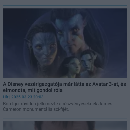
A Disney vezérigazgatója már látta az Avatar 3-at, és
elmondta, mit gondol róla
Hír
| 2025.03.23 20:03
Bob Iger röviden jellemezte a részvényeseknek James
Cameron monumentális sci-fijét.