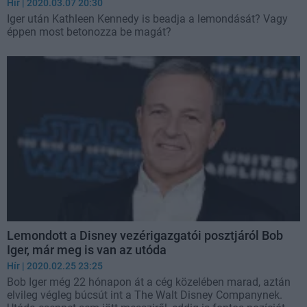
Hír
| 2020.03.07 20:30
Iger után Kathleen Kennedy is beadja a lemondását? Vagy
éppen most betonozza be magát?
Lemondott a Disney vezérigazgatói posztjáról Bob
Iger, már meg is van az utóda
Hír
| 2020.02.25 23:25
Bob Iger még 22 hónapon át a cég közelében marad, aztán
elvileg végleg búcsút int a The Walt Disney Companynek.