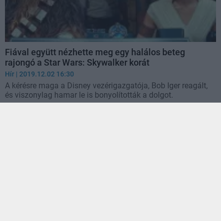
Fiával együtt nézhette meg egy halálos beteg
rajongó a Star Wars: Skywalker korát
Hír
| 2019.12.02 16:30
A kérésre maga a Disney vezérigazgatója, Bob Iger reagált,
és viszonylag hamar le is bonyolították a dolgot.