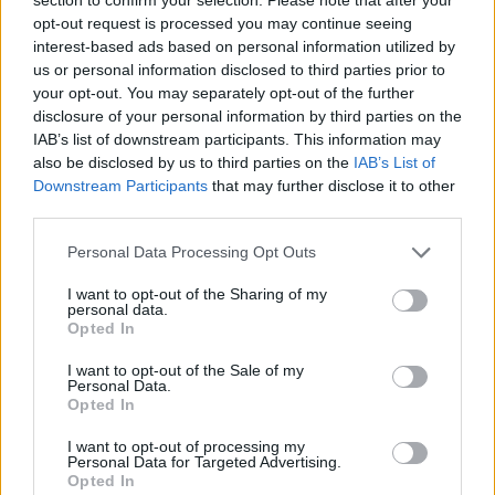
opt-out request is processed you may continue seeing
interest-based ads based on personal information utilized by
us or personal information disclosed to third parties prior to
Még mindig tragikus számokat mutat a Disney+
your opt-out. You may separately opt-out of the further
üzleti eredménye, de összességében
disclosure of your personal information by third parties on the
reménykedhetünk, és fontos változás jön a
IAB’s list of downstream participants. This information may
közeljövőben
also be disclosed by us to third parties on the
IAB’s List of
pcwplus.hu
| 2023.11.10 08:58
Downstream Participants
that may further disclose it to other
Biztató negyedéven van túl a streaming szolgáltatás, de
third parties.
bőven akad még tennivaló, hogy nyereséget termeljen.
Please note that this website/app uses one or more Google
Personal Data Processing Opt Outs
services and may gather and store information including but
not limited to your visit or usage behaviour. You may click to
I want to opt-out of the Sharing of my
personal data.
grant or deny consent to Google and its third-party tags to
Opted In
use your data for below specified purposes in below Google
consent section.
I want to opt-out of the Sale of my
Personal Data.
Opted In
I want to opt-out of processing my
Personal Data for Targeted Advertising.
Opted In