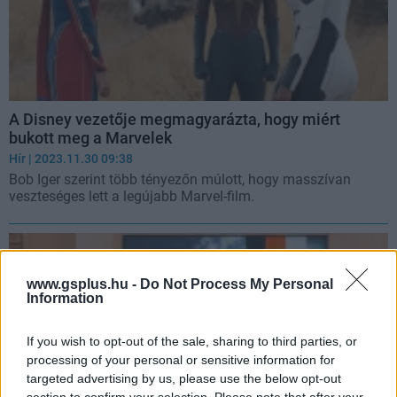
A Disney vezetője megmagyarázta, hogy miért
bukott meg a Marvelek
Hír
| 2023.11.30 09:38
Bob Iger szerint több tényezőn múlott, hogy masszívan
veszteséges lett a legújabb Marvel-film.
www.gsplus.hu -
Do Not Process My Personal
Information
If you wish to opt-out of the sale, sharing to third parties, or
processing of your personal or sensitive information for
targeted advertising by us, please use the below opt-out
section to confirm your selection. Please note that after your