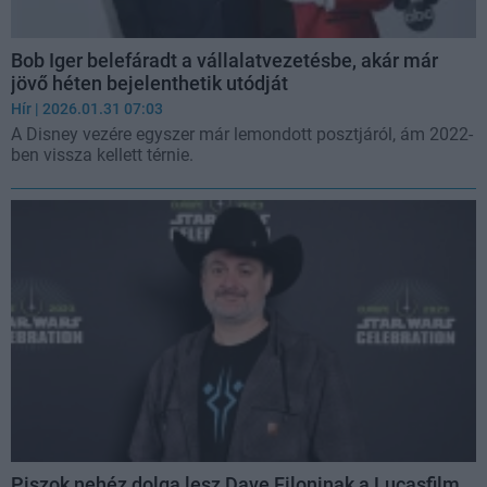
Bob Iger belefáradt a vállalatvezetésbe, akár már
jövő héten bejelenthetik utódját
Hír
| 2026.01.31 07:03
A Disney vezére egyszer már lemondott posztjáról, ám 2022-
ben vissza kellett térnie.
Piszok nehéz dolga lesz Dave Filoninak a Lucasfilm