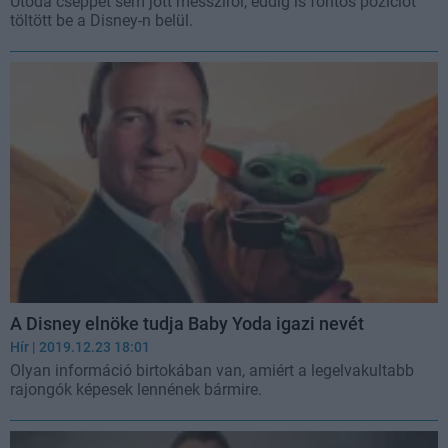
Utóda cseppet sem jött messziről, eddig is fontos pozíciót
töltött be a Disney-n belül.
A Disney elnöke tudja Baby Yoda igazi nevét
Hír
| 2019.12.23 18:01
Olyan információ birtokában van, amiért a legelvakultabb
rajongók képesek lennének bármire.