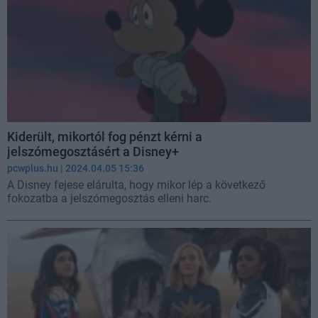
Kiderült, mikortól fog pénzt kérni a
jelszómegosztásért a Disney+
pcwplus.hu
| 2024.04.05 15:36
A Disney fejese elárulta, hogy mikor lép a következő
fokozatba a jelszómegosztás elleni harc.