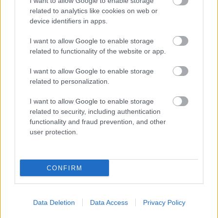
I want to allow Google to enable storage
fémjelzett
Civilization VI
-ot, igazolva a bejelentést
related to analytics like cookies on web or
device identifiers in apps.
megelőző
szivárgás
hitelességét.
I want to allow Google to enable storage
Ráadásul még csak nem is az alapjátékot szolgálja fel
related to functionality of the website or app.
nekünk, hanem a Platinum Editiont, amely magába foglal
két nagy kiegészítőt (Risen and Fall, Gathering
I want to allow Google to enable storage
Storm), amelyek a kormányzók, a lojalitás, a természeti
related to personalization.
katasztrófák és a környezeti diplomácia bevezetésével
I want to allow Google to enable storage
újrafogalmazták a játékmenetet, továbbá négy
related to security, including authentication
tematikus DLC-t (Australia Civilization & Scenario Pack,
functionality and fraud prevention, and other
Persia and Macedon Civilization & Scenario Pack, Nubia
user protection.
Civilization & Scenario Pack, Khmer and Indonesia
Civilization & Scenario Pack).
CONFIRM
Igaz, a később kiadott New Frontier Pass nem képezi a
Data Deletion
Data Access
Privacy Policy
Platinum csomag részét, de a tartalmi bőség így is