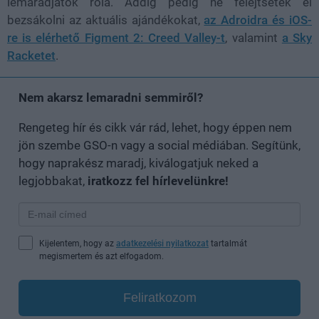
lemaradjatok róla. Addig pedig ne felejtsétek el
bezsákolni az aktuális ajándékokat,
az Adroidra és iOS-
re is elérhető Figment 2: Creed Valley-t
, valamint
a Sky
Racketet
.
Nem akarsz lemaradni semmiről?
Rengeteg hír és cikk vár rád, lehet, hogy éppen nem
jön szembe GSO-n vagy a social médiában. Segítünk,
hogy naprakész maradj, kiválogatjuk neked a
legjobbakat,
iratkozz fel hírlevelünkre!
Kijelentem, hogy az
adatkezelési nyilatkozat
tartalmát
megismertem és azt elfogadom.
Feliratkozom