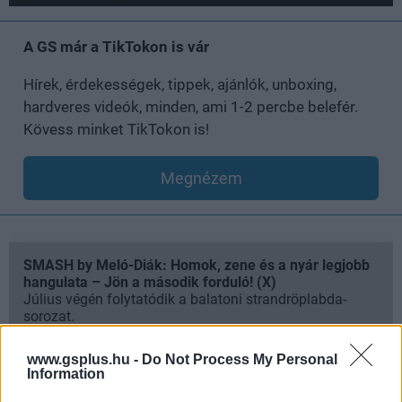
A GS már a TikTokon is vár
Hírek, érdekességek, tippek, ajánlók, unboxing,
hardveres videók, minden, ami 1-2 percbe belefér.
Kövess minket TikTokon is!
Megnézem
SMASH by Meló-Diák: Homok, zene és a nyár legjobb
hangulata – Jön a második forduló! (X)
Július végén folytatódik a balatoni strandröplabda-
sorozat.
www.gsplus.hu -
Do Not Process My Personal
Information