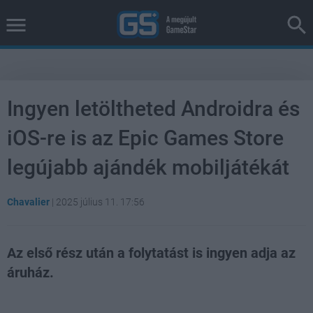
Ingyen letöltheted Androidra és
iOS-re is az Epic Games Store
legújabb ajándék mobiljátékát
Chavalier
|
2025 július 11. 17:56
Az első rész után a folytatást is ingyen adja az
áruház.
Loaded
:
Unmute
37.42%