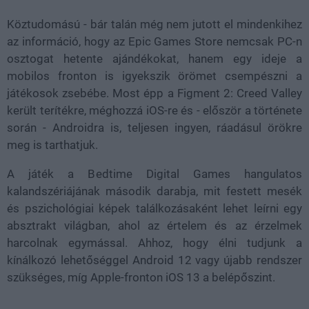
Köztudomású - bár talán még nem jutott el mindenkihez
az információ, hogy az Epic Games Store nemcsak PC-n
osztogat hetente ajándékokat, hanem egy ideje a
mobilos fronton is igyekszik örömet csempészni a
játékosok zsebébe. Most épp a Figment 2: Creed Valley
került terítékre, méghozzá iOS-re és - először a története
során - Androidra is, teljesen ingyen, ráadásul örökre
meg is tarthatjuk.
A játék a Bedtime Digital Games hangulatos
kalandszériájának második darabja, mit festett mesék
és pszichológiai képek találkozásaként lehet leírni egy
absztrakt világban, ahol az értelem és az érzelmek
harcolnak egymással. Ahhoz, hogy élni tudjunk a
kínálkozó lehetőséggel Android 12 vagy újabb rendszer
szükséges, míg Apple-fronton iOS 13 a belépőszint.