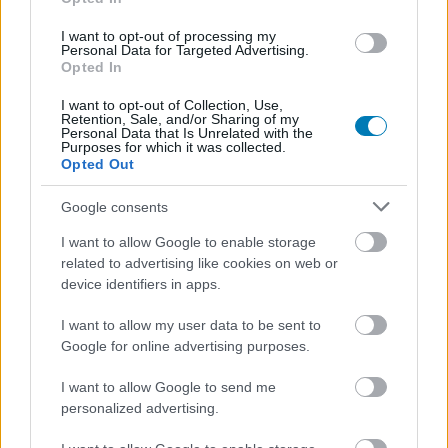
hódíthatod meg a világot
I want to opt-out of processing my
Personal Data for Targeted Advertising.
Opted In
Chavalier
|
2025 július 11. 19:14
I want to opt-out of Collection, Use,
Retention, Sale, and/or Sharing of my
Personal Data that Is Unrelated with the
A soron következő ajándékát nem az indie
Purposes for which it was collected.
Opted Out
címeket gyűjtő kosárból szedte elő a piactér,
hanem a legmagasabb polcra nyúlt fel érte.
Google consents
Loaded
:
I want to allow Google to enable storage
Unmute
21.02%
related to advertising like cookies on web or
device identifiers in apps.
Kétségkívül rengeteg kreativitás rejlik az indie szcéna
szívvel-lélekkel készült alkotásaiban, de nem mindenkit
I want to allow my user data to be sent to
érdekelnek a kisebb független, nem ritkán csak egy-két
Google for online advertising purposes.
fővel operáló stúdiók játékai. Olykor-olykor nekik is
I want to allow Google to send me
kedvez az Epic Games áruháza, amely a jövő hétre nem
personalized advertising.
mást választott ajándékként, mint a Firaxis 2016-ban
megjelent 4X-es stratégiai játékát, a Sid Meier nevével