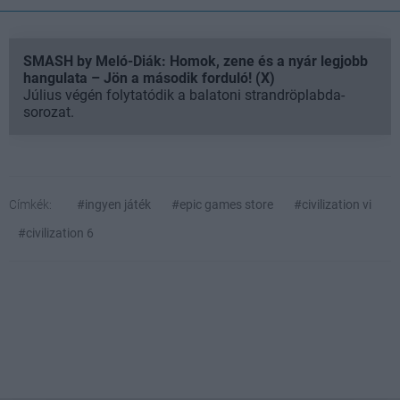
SMASH by Meló-Diák: Homok, zene és a nyár legjobb
hangulata – Jön a második forduló! (X)
Július végén folytatódik a balatoni strandröplabda-
sorozat.
Címkék:
#ingyen játék
#epic games store
#civilization vi
#civilization 6