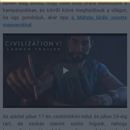
bőven elég ahhoz, hogy több száz órára elvesszünk a
kampányokban, és körről körre meghódítsuk a világot,
ha úgy gondoljuk, akár épp
a Mátyás király vezette
magyarokkal
.
Az ajánlat július 17-én, csütörtökön indul, és július 24-éig
tart, de szokás szerint szólni fogunk, nehogy