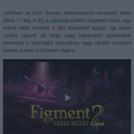
Letölteni az Epic Games alkalmazáson keresztül lehet
július 17-éig. A
PC-s változat
szintén ingyenes most, egy
másik indie címmel, a Sky Rackettel együtt. Így aztán
csakis rajtunk áll, hogy nagy képernyőn szeretnénk
elmerülni a szürreális kalandban, vagy inkább mobilon
tennék pontot a történet végére.