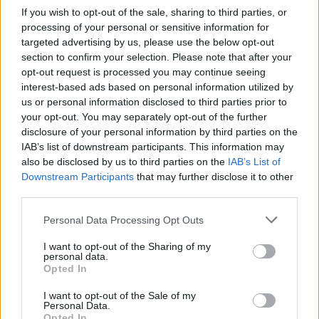
Címkék:
#epic games
#epic games store
#ingyen játék
If you wish to opt-out of the sale, sharing to third parties, or
processing of your personal or sensitive information for
#figment 2
targeted advertising by us, please use the below opt-out
section to confirm your selection. Please note that after your
Platformok:
Android
iOS
opt-out request is processed you may continue seeing
interest-based ads based on personal information utilized by
us or personal information disclosed to third parties prior to
your opt-out. You may separately opt-out of the further
disclosure of your personal information by third parties on the
IAB’s list of downstream participants. This information may
also be disclosed by us to third parties on the
IAB’s List of
Downstream Participants
that may further disclose it to other
third parties.
Hozzászólások
Please note that this website/app uses one or more Google
Personal Data Processing Opt Outs
services and may gather and store information including but
not limited to your visit or usage behaviour. You may click to
I want to opt-out of the Sharing of my
personal data.
grant or deny consent to Google and its third-party tags to
Opted In
Az Epic Games Store jövő heti
use your data for below specified purposes in below Google
consent section.
I want to opt-out of the Sale of my
ingyenes játékában magyarként
Personal Data.
Opted In