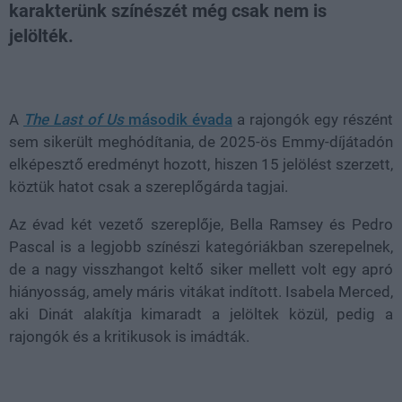
karakterünk színészét még csak nem is
jelölték.
Loaded
:
Unmute
100.00%
A
The Last of Us
második évada
a rajongók egy részént
sem sikerült meghódítania, de 2025-ös Emmy-díjátadón
elképesztő eredményt hozott, hiszen 15 jelölést szerzett,
köztük hatot csak a szereplőgárda tagjai.
Az évad két vezető szereplője, Bella Ramsey és Pedro
Pascal is a legjobb színészi kategóriákban szerepelnek,
de a nagy visszhangot keltő siker mellett volt egy apró
hiányosság, amely máris vitákat indított. Isabela Merced,
aki Dinát alakítja kimaradt a jelöltek közül, pedig a
rajongók és a kritikusok is imádták.