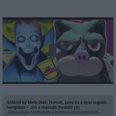
Ha
Beszélgetnél velünk
tetszett
a
erről a hírről?
SMASH by Meló-Diák: Homok, zene és a nyár legjobb
videó,
hangulata – Jön a második forduló! (X)
akkor
Július végén folytatódik a balatoni strandröplabda-
Lennél a GameStar