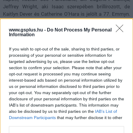
Jeffrey Wright, aki Isaac szerepében brillírozott, de
Kaitlyn Dever és Catherine O'Hara is jelölt a 77. Emmyn.
A sorozat további kilenc jelölést is zsebelt, többek
között a produkciós dizájn, a casting, a vágás, a kortárs
www.gsplus.hu -
Do Not Process My Personal
Information
smink, a műfaji smink, a zene, a hangvágás, a
hangkeverés és a speciális vizuális effektek
If you wish to opt-out of the sale, sharing to third parties, or
kategóriáiban.
processing of your personal or sensitive information for
targeted advertising by us, please use the below opt-out
Merced egyébként köszöni jól van, de azért valóban
section to confirm your selection. Please note that after your
furcsa, hogy míg Abbyt jelölik,
akit alig látunk az
opt-out request is processed you may continue seeing
évadban
, addig a jelenetek nagy részét a hátán hordó
interest-based ads based on personal information utilized by
Dinát viszont nem.
us or personal information disclosed to third parties prior to
your opt-out. You may separately opt-out of the further
disclosure of your personal information by third parties on the
Nem akarsz lemaradni semmiről?
IAB’s list of downstream participants. This information may
also be disclosed by us to third parties on the
IAB’s List of
Rengeteg hír és cikk vár rád, lehet, hogy éppen nem
Downstream Participants
that may further disclose it to other
jön szembe GSO-n vagy a social médiában. Segítünk,
third parties.
hogy naprakész maradj, kiválogatjuk neked a