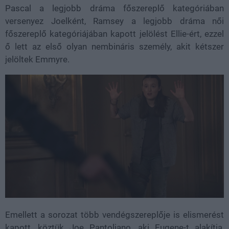
Pascal a legjobb dráma főszereplő kategóriában
versenyez Joelként, Ramsey a legjobb dráma női
főszereplő kategóriájában kapott jelölést Ellie-ért, ezzel
ő lett az első olyan nembináris személy, akit kétszer
jelöltek Emmyre.
Emellett a sorozat több vendégszereplője is elismerést
kapott, köztük Joe Pantoliano, aki Eugene-t alakítja,