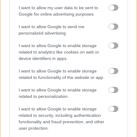
I want to allow my user data to be sent to
Google for online advertising purposes.
I want to allow Google to send me
personalized advertising.
I want to allow Google to enable storage
related to analytics like cookies on web or
device identifiers in apps.
Hozzászólások
I want to allow Google to enable storage
related to functionality of the website or app.
Zárd a cicás gyurma-Doommal
I want to allow Google to enable storage
related to personalization.
a napot, megérdemled
I want to allow Google to enable storage
related to security, including authentication
daev
|
2025 július 15. 20:59
functionality and fraud prevention, and other
user protection.