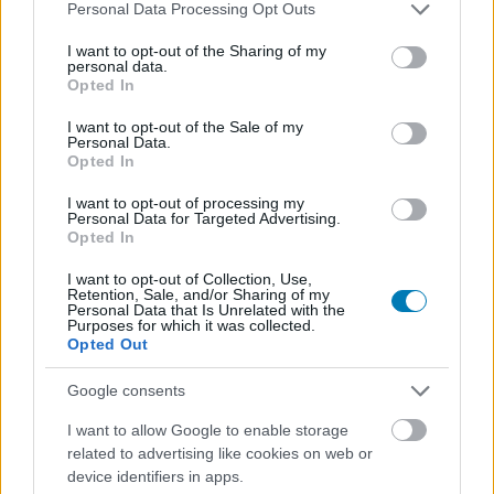
Please note that this website/app uses one or more Google
Personal Data Processing Opt Outs
legjobbakat,
iratkozz fel hírlevelünkre!
services and may gather and store information including but
not limited to your visit or usage behaviour. You may click to
I want to opt-out of the Sharing of my
personal data.
grant or deny consent to Google and its third-party tags to
Opted In
use your data for below specified purposes in below Google
Kijelentem, hogy az
adatkezelési nyilatkozat
tartalmát
consent section.
I want to opt-out of the Sale of my
megismertem és azt elfogadom.
Personal Data.
Opted In
Feliratkozom
I want to opt-out of processing my
Personal Data for Targeted Advertising.
Opted In
I want to opt-out of Collection, Use,
Retention, Sale, and/or Sharing of my
SMASH by Meló-Diák: Homok, zene és a nyár legjobb
Personal Data that Is Unrelated with the
Purposes for which it was collected.
hangulata – Jön a második forduló! (X)
Opted Out
Július végén folytatódik a balatoni strandröplabda-
sorozat.
Google consents
I want to allow Google to enable storage
related to advertising like cookies on web or
device identifiers in apps.
Címkék:
#the last of us
#hbo
#emmy