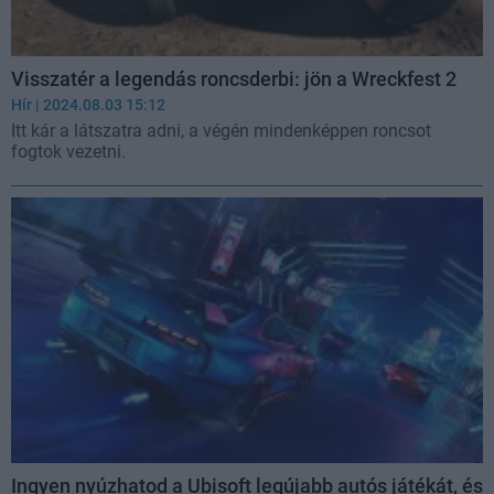
Visszatér a legendás roncsderbi: jön a Wreckfest 2
Hír
| 2024.08.03 15:12
Itt kár a látszatra adni, a végén mindenképpen roncsot
fogtok vezetni.
Ingyen nyúzhatod a Ubisoft legújabb autós játékát, és