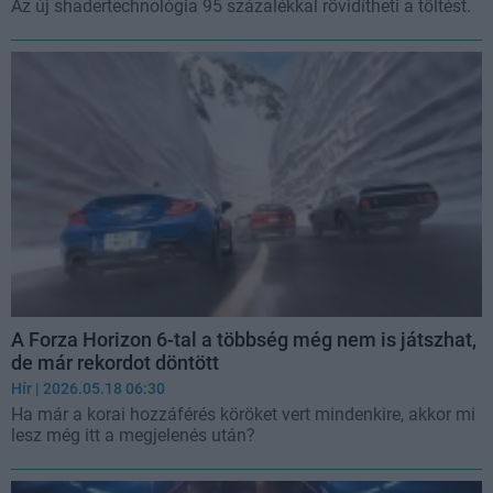
Az új shadertechnológia 95 százalékkal rövidítheti a töltést.
A Forza Horizon 6-tal a többség még nem is játszhat,
de már rekordot döntött
Hír
| 2026.05.18 06:30
Ha már a korai hozzáférés köröket vert mindenkire, akkor mi
lesz még itt a megjelenés után?