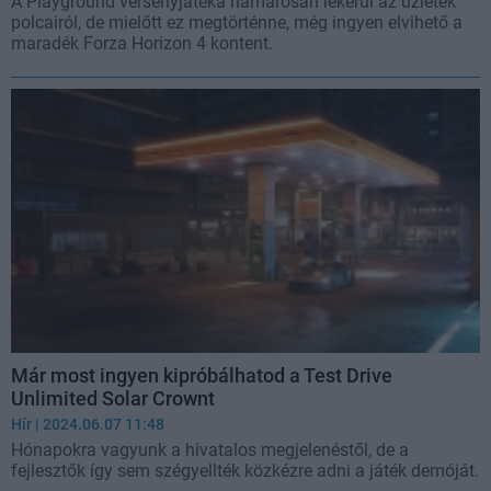
A Playground versenyjátéka hamarosan lekerül az üzletek
polcairól, de mielőtt ez megtörténne, még ingyen elvihető a
maradék Forza Horizon 4 kontent.
Már most ingyen kipróbálhatod a Test Drive
Unlimited Solar Crownt
Hír
| 2024.06.07 11:48
Hónapokra vagyunk a hivatalos megjelenéstől, de a
fejlesztők így sem szégyellték közkézre adni a játék demóját.