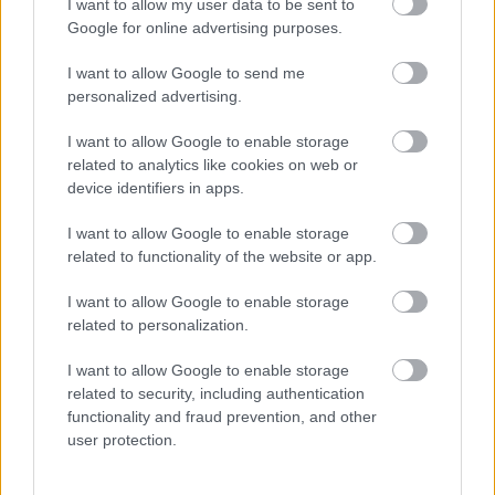
I want to allow my user data to be sent to
Google for online advertising purposes.
I want to allow Google to send me
personalized advertising.
Valószínűleg nem csinál több Forza Motorsportot az
Xbox
I want to allow Google to enable storage
Hír
| 2025.07.04 19:54
related to analytics like cookies on web or
A kirúgott fejlesztők szerint a csapatnak és zárt pályás
device identifiers in apps.
autóversenyre fókuszáló sorozatnak is vége.
I want to allow Google to enable storage
related to functionality of the website or app.
I want to allow Google to enable storage
related to personalization.
I want to allow Google to enable storage
related to security, including authentication
functionality and fraud prevention, and other
user protection.