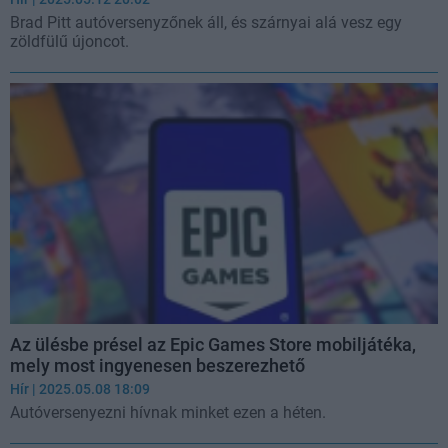
Brad Pitt autóversenyzőnek áll, és szárnyai alá vesz egy
zöldfülű újoncot.
Az ülésbe présel az Epic Games Store mobiljátéka,
mely most ingyenesen beszerezhető
Hír
| 2025.05.08 18:09
Autóversenyezni hívnak minket ezen a héten.