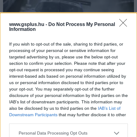
www.gsplus.hu -
Do Not Process My Personal
Information
If you wish to opt-out of the sale, sharing to third parties, or
processing of your personal or sensitive information for
targeted advertising by us, please use the below opt-out
A Gran Turismo átlépte a 100 milliós eladást, a
section to confirm your selection. Please note that after your
hetedik rész új tartalmakat kap
opt-out request is processed you may continue seeing
Hír
| 2025.09.26 18:34
interest-based ads based on personal information utilized by
A State of Playről egy Gran Turismo bejelentés sem
us or personal information disclosed to third parties prior to
maradhatott el, de ezúttal jó oka volt ünnepelni a stúdiónak.
your opt-out. You may separately opt-out of the further
disclosure of your personal information by third parties on the
IAB’s list of downstream participants. This information may
also be disclosed by us to third parties on the
IAB’s List of
Downstream Participants
that may further disclose it to other
third parties.
Please note that this website/app uses one or more Google
Personal Data Processing Opt Outs