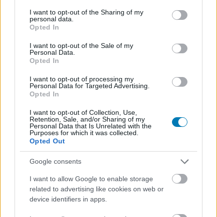
services and may gather and store information including but
not limited to your visit or usage behaviour. You may click to
I want to opt-out of the Sharing of my
personal data.
grant or deny consent to Google and its third-party tags to
Opted In
use your data for below specified purposes in below Google
consent section.
I want to opt-out of the Sale of my
Personal Data.
Opted In
A Forma 1-ben a kanyarban sincs az AI
pcwplus.hu
| 2025.08.01 11:11
I want to opt-out of processing my
Personal Data for Targeted Advertising.
1,2 másodperc kell mindössze ahhoz, hogy egy Forma 1-es
Opted In
autóból minden adat feldolgozva, információként eljusson a
világ bármely pontján élő nézőhöz, és arról szó sem lehet,
I want to opt-out of Collection, Use,
hogy a pilóták munkáját elveszi az AI.
Retention, Sale, and/or Sharing of my
Personal Data that Is Unrelated with the
Purposes for which it was collected.
Opted Out
Google consents
I want to allow Google to enable storage
related to advertising like cookies on web or
device identifiers in apps.