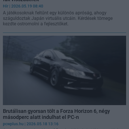
Hír
| 2026.05.19 08:40
A játékosoknak feltűnt egy különös apróság, ahogy
száguldoztak Japán virtuális utcáin. Kérdések tömege
kezdte ostromolni a fejlesztőket.
Brutálisan gyorsan tölt a Forza Horizon 6, négy
másodperc alatt indulhat el PC-n
pcwplus.hu
| 2026.05.18 13:16