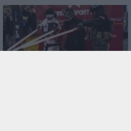
Győrben durrantotta be a 2024-es gamer
rendezvények sorát a PlayIT
Hír
| 2024.03.26 16:48
A már jól ismert programok mellett LAN party,
autóversenyzők és e-sportolók, és természetesen rengeteg
ajándék is várta a látogatókat a Széchenyi István
Egyetemen.