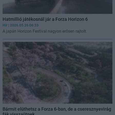
Hatmillió játékosnál jár a Forza Horizon 6
Hír
| 2026.05.26 06:33
A japán Horizon Festival nagyon erősen rajtolt.
Bármit elüthetsz a Forza 6-ban, de a cseresznyevirág
fák visszaütnek