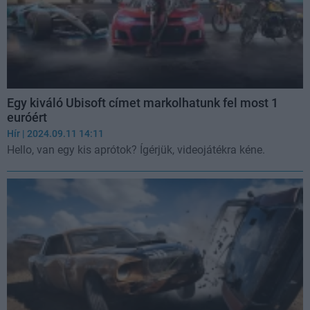
Egy kiváló Ubisoft címet markolhatunk fel most 1
euróért
Hír
| 2024.09.11 14:11
Hello, van egy kis aprótok? Ígérjük, videojátékra kéne.