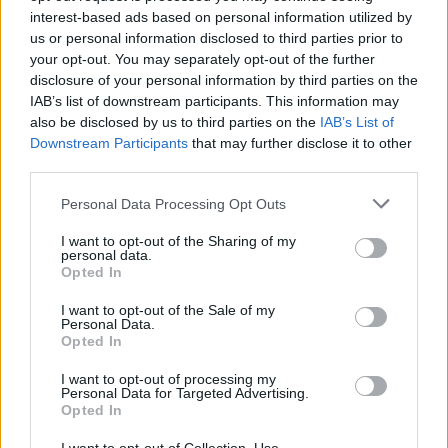
interest-based ads based on personal information utilized by
us or personal information disclosed to third parties prior to
your opt-out. You may separately opt-out of the further
disclosure of your personal information by third parties on the
IAB’s list of downstream participants. This information may
Kiderült, nagyjából mikor érkezik a Star Wars új
also be disclosed by us to third parties on the
IAB’s List of
anime sorozata
Downstream Participants
that may further disclose it to other
Hír
| 2026.06.03 21:32
third parties.
A The Ninth Jedi már az Anime Expón megmutatja az első
Please note that this website/app uses one or more Google
epizódját, ez már nem antológia lesz.
Personal Data Processing Opt Outs
services and may gather and store information including but
not limited to your visit or usage behaviour. You may click to
I want to opt-out of the Sharing of my
personal data.
grant or deny consent to Google and its third-party tags to
Opted In
use your data for below specified purposes in below Google
consent section.
I want to opt-out of the Sale of my
Personal Data.
Opted In
I want to opt-out of processing my
Personal Data for Targeted Advertising.
Opted In