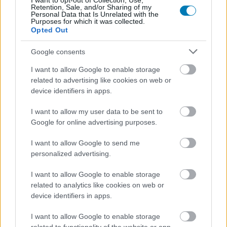
I want to opt-out of Collection, Use,
Retention, Sale, and/or Sharing of my
Personal Data that Is Unrelated with the
Purposes for which it was collected.
Bleach folytatás, új My Hero Academia film, és
Opted Out
játékbejelentések - minden fontos az Anime Expo
2024-ről
Google consents
Hír
| 2024.07.08 15:04
I want to allow Google to enable storage
A Los Angeles-i esemény rengeteg új trailerrel és 1-1
related to advertising like cookies on web or
játékbejelentéssel is meglepett bennünket.
device identifiers in apps.
I want to allow my user data to be sent to
Google for online advertising purposes.
I want to allow Google to send me
personalized advertising.
I want to allow Google to enable storage
related to analytics like cookies on web or
device identifiers in apps.
I want to allow Google to enable storage