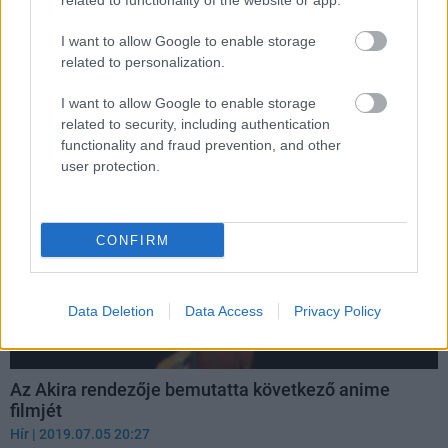
related to functionality of the website or app.
Megmutatta magát a Star Wars: Visions anime
I want to allow Google to enable storage
Hír
| 2021.07.04 08:51
related to personalization.
Szeptemberben startol el a Disney+-on a Star Wars: Visions,
melynek egyes részeit különböző japán stúdiók készítik.
I want to allow Google to enable storage
related to security, including authentication
functionality and fraud prevention, and other
user protection.
CONFIRM
Data Deletion
Data Access
Privacy Policy
Az Akira rendezője bemutatta következő anime
filmjét
Hír
| 2019.07.05 20:27