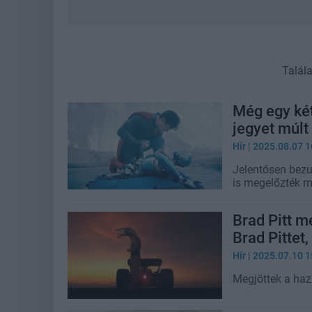
Talál
Még egy két
jegyet múlt
Hír
| 2025.08.07 1
Jelentősen bezuh
is megelőzték m
Brad Pitt m
Brad Pittet,
Hír
| 2025.07.10 1
Megjöttek a haz