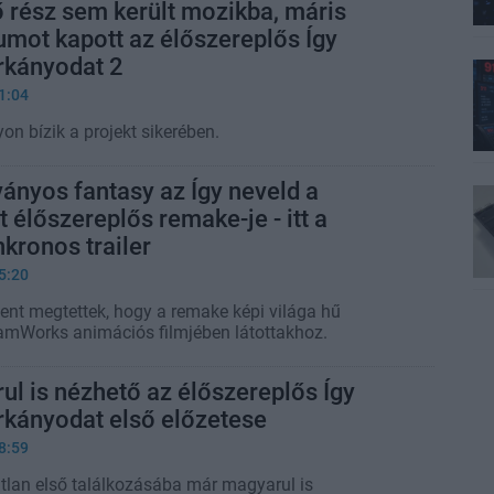
 rész sem került mozikba, máris
mot kapott az élőszereplős Így
rkányodat 2
1:04
on bízik a projekt sikerében.
ványos fantasy az Így neveld a
 élőszereplős remake-je - itt a
kronos trailer
5:20
ent megtettek, hogy a remake képi világa hű
amWorks animációs filmjében látottakhoz.
l is nézhető az élőszereplős Így
rkányodat első előzetese
8:59
tlan első találkozásába már magyarul is