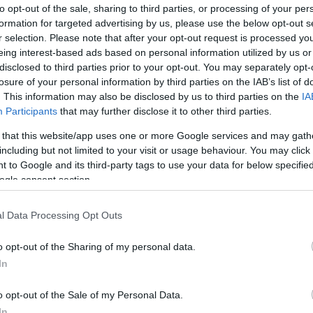
a hétvégi mozis eredmények
to opt-out of the sale, sharing to third parties, or processing of your per
formation for targeted advertising by us, please use the below opt-out s
7:03
E
r selection. Please note that after your opt-out request is processed y
szik, hogy komoly böjtje van a marketing szinte
eing interest-based ads based on personal information utilized by us or
.
disclosed to third parties prior to your opt-out. You may separately opt-
losure of your personal information by third parties on the IAB’s list of
 se a Pixar-fiú nem bírt a
. This information may also be disclosed by us to third parties on the
IA
Participants
that may further disclose it to other third parties.
al a mozikban
9:01
 that this website/app uses one or more Google services and may gath
including but not limited to your visit or usage behaviour. You may click 
o gyengébb nyitóhétvégét produkált, mint bármelyik
 to Google and its third-party tags to use your data for below specifi
lm.
ogle consent section.
sárkányok - íme a heti mozis bevételi
l Data Processing Opt Outs
6:31
o opt-out of the Sharing of my personal data.
In
tlan élőszereplős kalandja egyelőre
.
o opt-out of the Sale of my Personal Data.
In