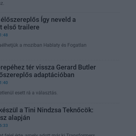
z.
 élőszereplős Így neveld a
 első trailere
1:48
aélhetjük a moziban Hablaty és Fogatlan
repéhez tér vissza Gerard Butler
lőszereplős adaptációban
1:40
tlenül esett rá a választás.
készül a Tini Nindzsa Teknőcök:
sz alapján
6:33
at felel érte, amely adott már ki Transformers,