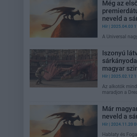
Még az első
premierdátu
neveld a sá
Hír
| 2025.04.03 1
A Universal nagy
Iszonyú lát
sárkányodat
magyar szin
Hír
| 2025.02.12 1
Az alkotók mind
maradjon a Dre
Már magyaru
neveld a sá
Hír
| 2024.11.20 0
Hablaty és Foga