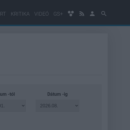
RT
KRITIKA
VIDEÓ
GS+
um -tól
Dátum -ig