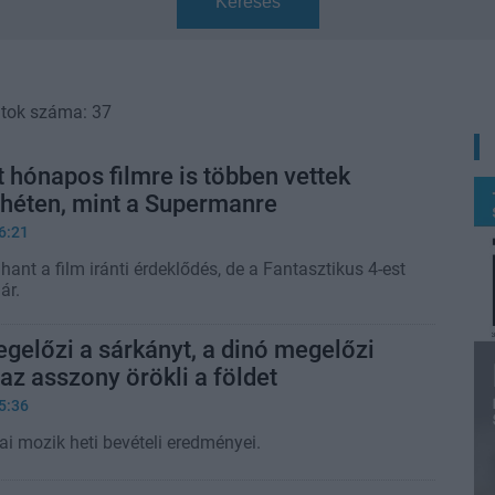
Keresés
atok száma: 37
 hónapos filmre is többen vettek
 héten, mint a Supermanre
6:21
ant a film iránti érdeklődés, de a Fantasztikus 4-est
ár.
egelőzi a sárkányt, a dinó megelőzi
 az asszony örökli a földet
5:36
ai mozik heti bevételi eredményei.