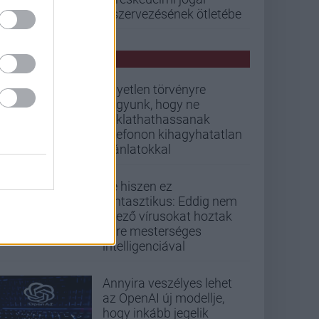
kiszervezésének ötletébe
PCW HÍREK
Egyetlen törvényre
vagyunk, hogy ne
zaklathathassanak
telefonon kihagyhatatlan
ajánlatokkal
De hiszen ez
fantasztikus: Eddig nem
létező vírusokat hoztak
létre mesterséges
intelligenciával
Annyira veszélyes lehet
az OpenAI új modellje,
hogy inkább jegelik