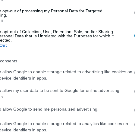
s rajzfilm feldolgozások uralják a
ikat
to opt-out of processing my Personal Data for Targeted
ing.
7:06
In
étvégi bevételi eredmények.
o opt-out of Collection, Use, Retention, Sale, and/or Sharing
ersonal Data that Is Unrelated with the Purposes for which it
lected.
észíteni az élőszereplős Így neveld a
Out
t mozit?
5:12
consents
g szinte teljesen ugyanazt és ugyanúgy kapjuk meg,
o allow Google to enable storage related to advertising like cookies on
edeti mesében láttunk.
evice identifiers in apps.
o allow my user data to be sent to Google for online advertising
a sárkányodat kritika – ha működik, ne
s.
vítani
4:01
to allow Google to send me personalized advertising.
enne kép a szolgai másolat kifejezés mellett, akkor
 a plakátja lenne az, mégsem tudunk rá haragudni.
o allow Google to enable storage related to analytics like cookies on
evice identifiers in apps.