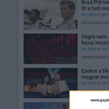
Brad Pitt le
itt a heti 
Hír
| 2025.07.03 1
Immár több hete
Végre nem a
hazai mozi
Hír
| 2025.06.30 1
Heteket kellett 
Ezekre a fi
magyar moz
Hír
| 2025.06.26 1
Megérkezett az e
www.gspl
Hazánkban i