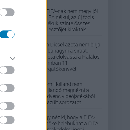
A FIFA-nak nem megy jól
az EA nélkül, az új focis
játékuk szinte összes
fejlesztőjét kirakták
Vin Diesel azóta nem bírja
abbahagyni a sírást,
mióta elolvasta a Halálos
iramban 11
forgatókönyvét
Tom Holland nem
hajlandó megnézni a
kedvenc videójátékából
készült sorozatot
Úgy néz ki, hogy a FIFA-
elnöke belebukhat a FIFA
kereskedelmi jogai