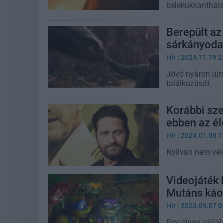
belekukkanthats
Berepült az
sárkányodat
Hír
| 2024.11.19 2
Jövő nyáron újr
találkozását.
Korábbi sze
ebben az é
Hír
| 2024.01.08 1
Nyilván nem véle
Videojáték 
Mutáns káo
Hír
| 2023.09.07 0
Egy olyan vállal