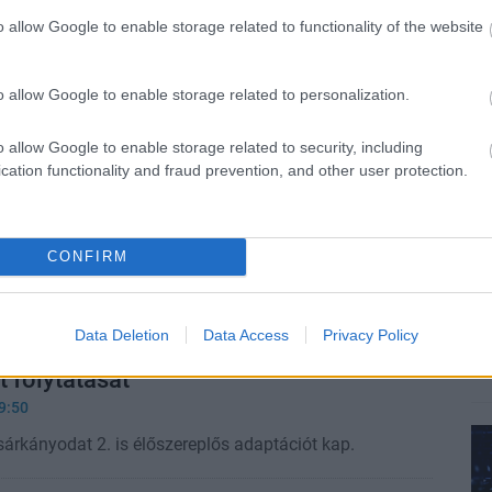
jelenetekkel támad az élőszereplős
o allow Google to enable storage related to functionality of the website
a sárkányodat trailere
0:54
o allow Google to enable storage related to personalization.
 közreműködésével kel életre a fantasztikus kaland.
o allow Google to enable storage related to security, including
i moziszezon legmenőbb popcornos
cation functionality and fraud prevention, and other user protection.
4:07
CONFIRM
mókázása új divatot teremtett.
 rész sem jelent meg, de már
Data Deletion
Data Access
Privacy Policy
ék az élőszereplős Így neveld a
 folytatását
9:50
sárkányodat 2. is élőszereplős adaptációt kap.