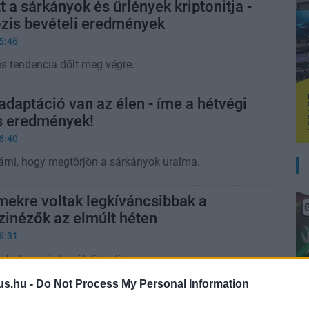
tt a sárkányok és űrlények kriptonitja -
mozis bevételi eredmények
5:46
s tendencia dőlt meg végre.
daptáció van az élen - íme a hétvégi
s eredmények!
6:40
várni, hogy megtörjön a sárkányok uralma.
lmekre voltak legkíváncsibbak a
inézők az elmúlt héten
6:31
 heti mozis bevételi toplista.
us.hu -
Do Not Process My Personal Information
s nagy bukás lehet az Elio -