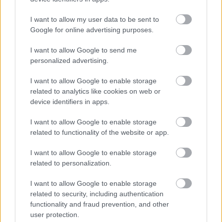
I want to allow my user data to be sent to
Ha szereted a Baldur's Gate-et és a Pillars of
Google for online advertising purposes.
Eternityt, akkor ez a magyar szerepjáték neked
készül
I want to allow Google to send me
personalized advertising.
Hír
| 2026.04.28 09:58
Már most túlteljesítette az elvárásokat a Kickstarteren az
I want to allow Google to enable storage
Avaria: Iron Rule, a Black Geyser: Couriers of Darkness
fejlesztőinek újdonsága.
related to analytics like cookies on web or
device identifiers in apps.
I want to allow Google to enable storage
related to functionality of the website or app.
I want to allow Google to enable storage
related to personalization.
I want to allow Google to enable storage
related to security, including authentication
functionality and fraud prevention, and other
user protection.