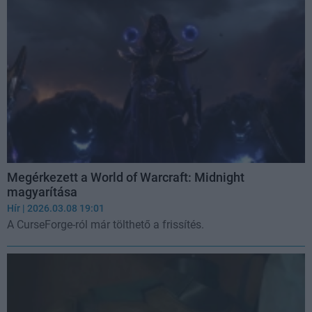
Megérkezett a World of Warcraft: Midnight
magyarítása
Hír
| 2026.03.08 19:01
A CurseForge-ról már tölthető a frissítés.