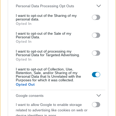
Please note that this website/app uses one or more Google
Personal Data Processing Opt Outs
services and may gather and store information including but
not limited to your visit or usage behaviour. You may click to
I want to opt-out of the Sharing of my
personal data.
grant or deny consent to Google and its third-party tags to
Opted In
use your data for below specified purposes in below Google
Az megvan, hogy a Gajdics-tangó mögött egy magyar
consent section.
I want to opt-out of the Sale of my
játéklegenda áll?
Personal Data.
Opted In
Hír
| 2026.05.17 12:46
Mronk anno a legendás Elasto Mania munkálataiban is
I want to opt-out of processing my
szerepet vállalt.
Personal Data for Targeted Advertising.
Opted In
I want to opt-out of Collection, Use,
Retention, Sale, and/or Sharing of my
Personal Data that Is Unrelated with the
Purposes for which it was collected.
Opted Out
Google consents
I want to allow Google to enable storage
related to advertising like cookies on web or
device identifiers in apps.