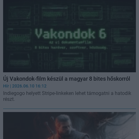
Új Vakondok-film készül a magyar 8 bites hőskorról
Hír
| 2026.06.10 16:12
Indiegogo helyett Stripe-linkeken lehet támogatni a hatodik
részt.