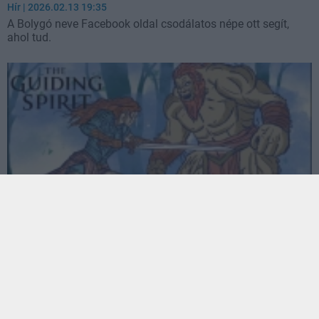
Hír
| 2026.02.13 19:35
A Bolygó neve Facebook oldal csodálatos népe ott segít,
ahol tud.
Ingyenes demóval hódít egy magyar fejlesztő
különleges játéka
Hír
| 2026.02.09 06:01
A kockák mögött megbújó történetek új életre kelnek egy
magyar játékban.