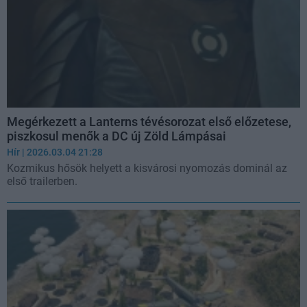
Megérkezett a Lanterns tévésorozat első előzetese,
piszkosul menők a DC új Zöld Lámpásai
Hír
| 2026.03.04 21:28
Kozmikus hősök helyett a kisvárosi nyomozás dominál az
első trailerben.