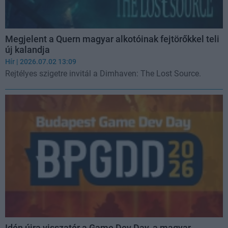
Megjelent a Quern magyar alkotóinak fejtörőkkel teli
új kalandja
Hír
| 2026.07.02 13:09
Rejtélyes szigetre invitál a Dimhaven: The Lost Source.
Idén újra visszatér a Game Dev Day, a magyar