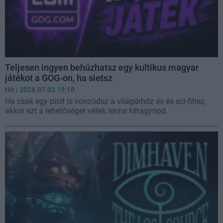
Teljesen ingyen behúzhatsz egy kultikus magyar
játékot a GOG-on, ha sietsz
Hír
| 2026.07.03 19:10
Ha csak egy picit is vonzódsz a világűrhöz és és sci-fihez,
akkor ezt a lehetőséget vétek lenne kihagynod.