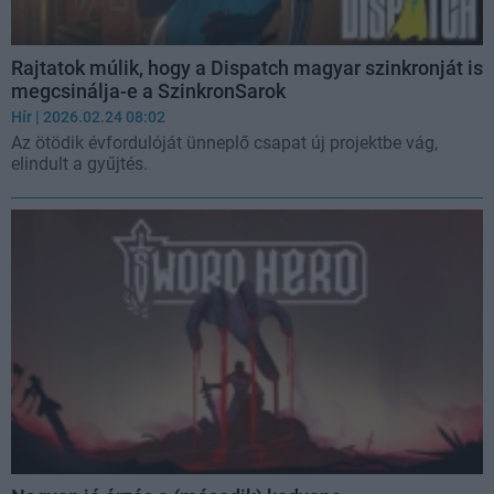
Rajtatok múlik, hogy a Dispatch magyar szinkronját is
megcsinálja-e a SzinkronSarok
Hír
| 2026.02.24 08:02
Az ötödik évfordulóját ünneplő csapat új projektbe vág,
elindult a gyűjtés.