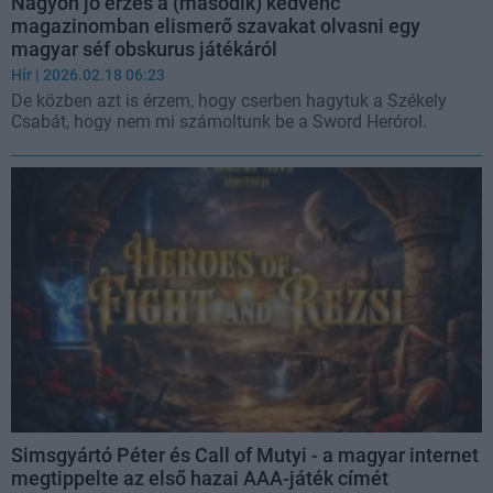
Nagyon jó érzés a (második) kedvenc
magazinomban elismerő szavakat olvasni egy
magyar séf obskurus játékáról
Hír
| 2026.02.18 06:23
De közben azt is érzem, hogy cserben hagytuk a Székely
Csabát, hogy nem mi számoltunk be a Sword Herórol.
Simsgyártó Péter és Call of Mutyi - a magyar internet
megtippelte az első hazai AAA-játék címét