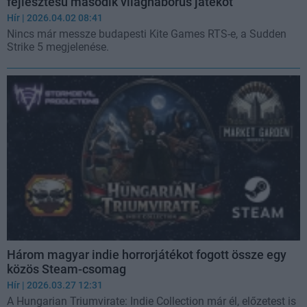
fejlesztésű második világháborús játékot
Hír
| 2026.04.02 08:41
Nincs már messze budapesti Kite Games RTS-e, a Sudden
Strike 5 megjelenése.
Három magyar indie horrorjátékot fogott össze egy
közös Steam-csomag
Hír
| 2026.03.27 12:31
A Hungarian Triumvirate: Indie Collection már él, előzetest is