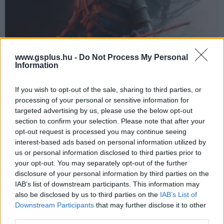
www.gsplus.hu -
Do Not Process My Personal
Information
Magyar fejlesztők is dolgoznak a The Witcher 3:
If you wish to opt-out of the sale, sharing to third parties, or
Songs of the Past kiegészítőn
processing of your personal or sensitive information for
Hír
| 2026.06.02 21:43
targeted advertising by us, please use the below opt-out
Kiderült, hogy hazánk fiai is kiveszik a részüket a harmadik
section to confirm your selection. Please note that after your
The Witcher 3: Wild Hunt kiegészítő fejlesztéséből.
opt-out request is processed you may continue seeing
interest-based ads based on personal information utilized by
us or personal information disclosed to third parties prior to
your opt-out. You may separately opt-out of the further
disclosure of your personal information by third parties on the
IAB’s list of downstream participants. This information may
also be disclosed by us to third parties on the
IAB’s List of
Downstream Participants
that may further disclose it to other
third parties.