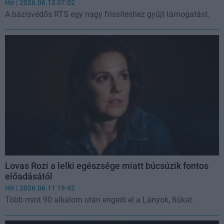
Hír
| 2026.06.12 07:02
A bázisvédős RTS egy nagy frissítéshez gyűjt támogatást.
Lovas Rozi a lelki egészsége miatt búcsúzik fontos
előadásától
Hír
| 2026.06.11 19:42
Több mint 90 alkalom után engedi el a Lányok, fiúkat.