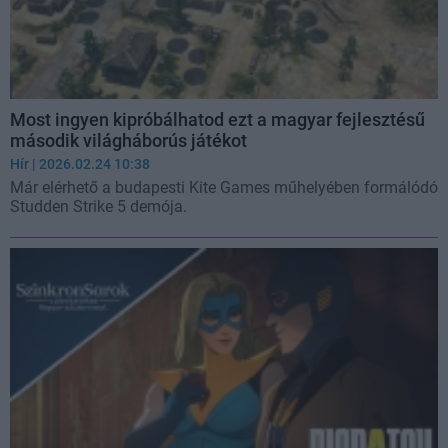
Most ingyen kipróbálhatod ezt a magyar fejlesztésű
második világháborús játékot
Hír
| 2026.02.24 10:38
Már elérhető a budapesti Kite Games műhelyében formálódó
Studden Strike 5 demója.